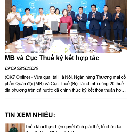
MB và Cục Thuế ký kết hợp tác
09:09 29/06/2026
(QK7 Online) - Vừa qua, tại Hà Nội, Ngân hàng Thương mại cổ
phần Quân đội (MB) và Cục Thuế (Bộ Tài chính) cùng 20 thuế
địa phương trên cả nước đã chính thức ký kết thỏa thuận hợp
tác, đánh dấu bước tiến quan trọng trong việc đồng hành cùng
doanh nghiệp, hộ kinh doanh và cá nhân kinh doanh trong quá
trình chuyển đổi số, thực hiện kê khai, nộp thuế điện tử và tiếp
TIN XEM NHIỀU:
cận các giải pháp tài chính - ngân hàng hiện đại.
Triển khai thực hiện quyết định giải thể, tổ chức lại