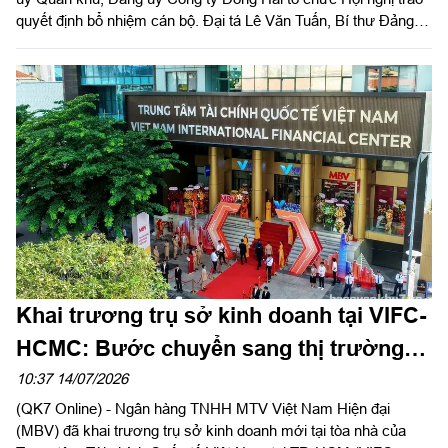
quyết định bổ nhiệm cán bộ. Đại tá Lê Văn Tuấn, Bí thư Đảng
ủy, Chủ tịch Công ty chủ trì hội nghị.
Khai trương trụ sở kinh doanh tại VIFC-
HCMC: Bước chuyển sang thị trường
phía Nam của Ngân hàng MBV
10:37 14/07/2026
(QK7 Online) - Ngân hàng TNHH MTV Việt Nam Hiện đại
(MBV) đã khai trương trụ sở kinh doanh mới tại tòa nhà của