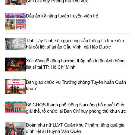
Ban Chỉ huy Phòng thủ khu vực
Dấu ấn kỹ năng tuyên truyền viên trẻ
Tỉnh Tây Ninh kêu gọi cung cấp thông tin tìm kiếm
hài cốt liệt sĩ tại ấp Cầu Vịnh, xã Hảo Đước
Xúc động lễ dâng hương, thắp nến tri ân Anh hùng
liệt sĩ tại TP. Hồ Chí Minh
Bàn giao chức vụ Trưởng phòng Tuyên huấn Quân
khu 7
Bộ CHQS thành phố Đồng Nai công bố quyết định
giải thể, tổ chức lại Ban Chỉ huy phòng thủ khu vực
Đoàn phụ nữ LLVT Quân khu 7 thăm, tặng quà gia
đình liệt sĩ Huỳnh Văn Quên