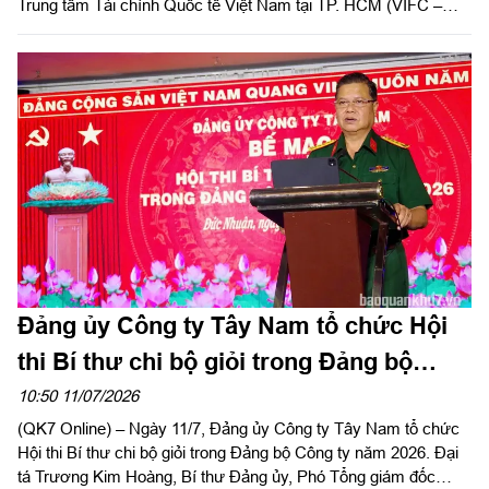
Trung tâm Tài chính Quốc tế Việt Nam tại TP. HCM (VIFC –
HCMC) số 8 Nguyễn Huệ, phường Sài Gòn. Sự kiện là lời chào
chính thức từ MBV khi hiện diện tại đại lộ Nguyễn Huệ, mở đầu
cho bước đồng hành cùng hạ tầng tài chính mới của Thành
phố. Đây cũng là công trình ý nghĩa chào mừng kỷ niệm 50
năm Thành phố vinh dự mang tên Chủ tịch Hồ Chí Minh và
hướng tới cột mốc 30 năm Ngân hàng Thương mại cổ phần
Quân đội (MB) có mặt tại khu vực phía Nam.
Đảng ủy Công ty Tây Nam tổ chức Hội
thi Bí thư chi bộ giỏi trong Đảng bộ
Công ty năm 2026
10:50 11/07/2026
(QK7 Online) – Ngày 11/7, Đảng ủy Công ty Tây Nam tổ chức
Hội thi Bí thư chi bộ giỏi trong Đảng bộ Công ty năm 2026. Đại
tá Trương Kim Hoàng, Bí thư Đảng ủy, Phó Tổng giám đốc