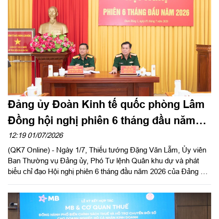
Đảng ủy Đoàn Kinh tế quốc phòng Lâm
Đồng hội nghị phiên 6 tháng đầu năm
2026
12:19 01/07/2026
(QK7 Online) - Ngày 1/7, Thiếu tướng Đặng Văn Lẫm, Ủy viên
Ban Thường vụ Đảng ủy, Phó Tư lệnh Quân khu dự và phát
biểu chỉ đạo Hội nghị phiên 6 tháng đầu năm 2026 của Đảng ủy
Đoàn Kinh tế quốc phòng Lâm Đồng. Thượng tá Nguyễn Trọng
Thúy, Bí thư Đảng ủy, Chính trị viên Đoàn Kinh tế quốc phòng
Lâm Đồng chủ trì hội nghị.