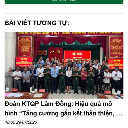
BÀI VIẾT TƯƠNG TỰ:
Đoàn KTQP Lâm Đồng: Hiệu quả mô
hình “Tăng cường gắn kết thân thiện, hỗ
trợ, giúp đỡ đồng bào dân tộc, tôn giáo”
18:05 29/07/2026