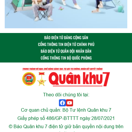
BÁO ĐIỆN TỬ ĐẢNG CỘNG SẢN
CỔNG THÔNG TIN ĐIỆN TỬ CHÍNH PHỦ
BÁO ĐIỆN TỬ QUÂN ĐỘI NHÂN DÂN
CỔNG THÔNG TIN BỘ QUỐC PHÒNG
Theo dõi chúng tôi tại:
Cơ quan chủ quản: Bộ Tư lệnh Quân khu 7
Giấy phép số 486/GP-BTTTT ngày 28/07/2021
© Báo Quân khu 7 điện tử giữ bản quyền nội dung trên