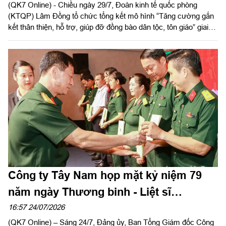
(QK7 Online) - Chiều ngày 29/7, Đoàn kinh tế quốc phòng
(KTQP) Lâm Đồng tổ chức tổng kết mô hình “Tăng cường gắn
kết thân thiện, hỗ trợ, giúp đỡ đồng bào dân tộc, tôn giáo” giai
đoạn 2019 - 2025. Đại tá Nguyễn Như Trúc, Phó Chủ nhiệm
Chính trị Quân khu dự chỉ đạo hội nghị.
Công ty Tây Nam họp mặt kỷ niệm 79
năm ngày Thương binh - Liệt sĩ
(27/7/1947 – 27/7/2026)
16:57 24/07/2026
(QK7 Online) – Sáng 24/7, Đảng ủy, Ban Tổng Giám đốc Công