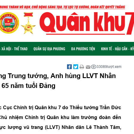
 XÃ HỘI - THỂ THAO
QUÂN SỰ ĐỊA PHƯƠNG
ĐA PHƯƠNG TIỆN
KINH TẾ - HẬU CẦN - K
33089
lượt xem
ng Trung tướng, Anh hùng LLVT Nhân
 65 năm tuổi Đảng
ác Cục Chính trị Quân khu 7 do Thiếu tướng Trần Đức
 Chủ nhiệm Chính trị Quân khu làm trưởng đoàn đến
c lượng vũ trang (LLVT) Nhân dân Lê Thành Tâm,