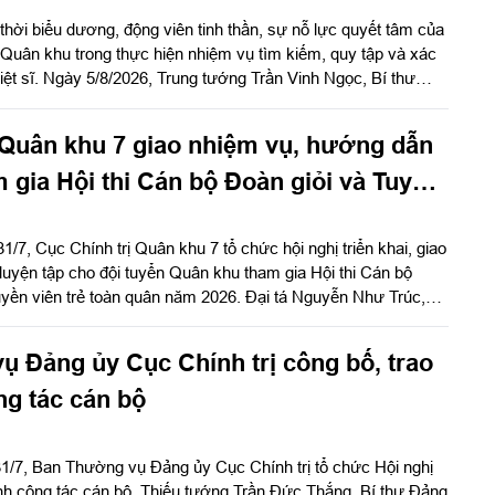
thời biểu dương, động viên tinh thần, sự nỗ lực quyết tâm của
 Quân khu trong thực hiện nhiệm vụ tìm kiếm, quy tập và xác
 liệt sĩ. Ngày 5/8/2026, Trung tướng Trần Vinh Ngọc, Bí thư
n khu 7 gửi Thư khen cán bộ, chiến sĩ, các lực lượng thực
, quy tập và xác định danh tính hài cốt liệt sĩ. Báo Quân khu
 Quân khu 7 giao nhiệm vụ, hướng dẫn
en của đồng chí Chính ủy Quân khu 7.
m gia Hội thi Cán bộ Đoàn giỏi và Tuyên
rẻ toàn quân năm 2026
1/7, Cục Chính trị Quân khu 7 tổ chức hội nghị triển khai, giao
uyện tập cho đội tuyển Quân khu tham gia Hội thi Cán bộ
uyền viên trẻ toàn quân năm 2026. Đại tá Nguyễn Như Trúc,
rị Quân khu chủ trì hội nghị.
 Đảng ủy Cục Chính trị công bố, trao
ng tác cán bộ
1/7, Ban Thường vụ Đảng ủy Cục Chính trị tổ chức Hội nghị
ịnh công tác cán bộ. Thiếu tướng Trần Đức Thắng, Bí thư Đảng