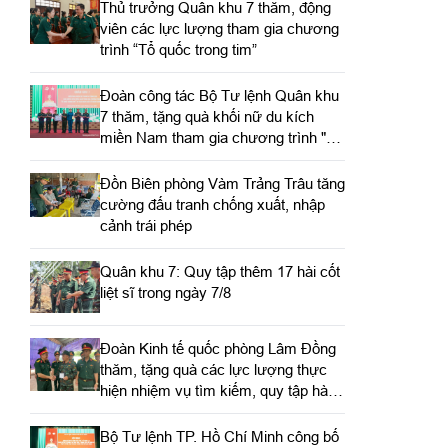
Thủ trưởng Quân khu 7 thăm, động
viên các lực lượng tham gia chương
trình “Tổ quốc trong tim”
Đoàn công tác Bộ Tư lệnh Quân khu
7 thăm, tặng quà khối nữ du kích
miền Nam tham gia chương trình "Tổ
quốc trong tim"
Đồn Biên phòng Vàm Trảng Trâu tăng
cường đấu tranh chống xuất, nhập
cảnh trái phép
Quân khu 7: Quy tập thêm 17 hài cốt
liệt sĩ trong ngày 7/8
Đoàn Kinh tế quốc phòng Lâm Đồng
thăm, tặng quà các lực lượng thực
hiện nhiệm vụ tìm kiếm, quy tập hài
cốt liệt sĩ
Bộ Tư lệnh TP. Hồ Chí Minh công bố