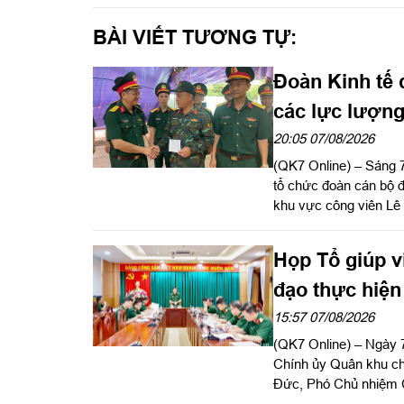
BÀI VIẾT TƯƠNG TỰ:
Đoàn Kinh tế
các lực lượng
hài cốt liệt sĩ
20:05 07/08/2026
(QK7 Online) – Sáng 
tổ chức đoàn cán bộ đ
khu vực công viên Lê
Nai do Thượng tá Đi
đoàn.
Họp Tổ giúp v
đạo thực hiện
15:57 07/08/2026
(QK7 Online) – Ngày 7
Chính ủy Quân khu chỉ
Đức, Phó Chủ nhiệm Ch