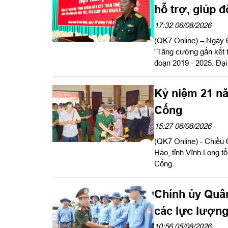
Công ty Tây Nam cùng
hỗ trợ, giúp đ
ICD Tây Nam.
17:32 06/08/2026
(QK7 Online) – Ngày 6
“Tăng cường gắn kết th
đoạn 2019 - 2025. Đại
chỉ đạo hội nghị.
Kỷ niệm 21 n
Cống
15:27 06/08/2026
(QK7 Online) - Chiề
Hào, tỉnh Vĩnh Long 
Cống.
Chính ủy Quân
các lực lượng
và xác định dan
10:56 05/08/2026