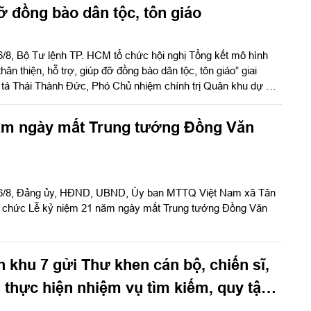
 đông đảo cán bộ, đoàn viên, người lao động Công ty Cảng
ỡ đồng bào dân tộc, tôn giáo
/8, Bộ Tư lệnh TP. HCM tổ chức hội nghị Tổng kết mô hình
ân thiện, hỗ trợ, giúp đỡ đồng bào dân tộc, tôn giáo” giai
 tá Thái Thành Đức, Phó Chủ nhiệm chính trị Quân khu dự và
ăm ngày mất Trung tướng Đồng Văn
u 6/8, Đảng ủy, HĐND, UBND, Ủy ban MTTQ Việt Nam xã Tân
tổ chức Lễ kỷ niệm 21 năm ngày mất Trung tướng Đồng Văn
 khu 7 gửi Thư khen cán bộ, chiến sĩ,
 thực hiện nhiệm vụ tìm kiếm, quy tập
h tính hài cốt liệt sĩ