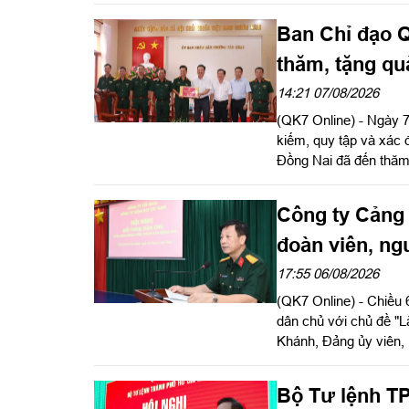
Ban Chỉ đạo Q
thăm, tặng qu
tập hài cốt liệt
14:21 07/08/2026
(QK7 Online) - Ngày 
kiếm, quy tập và xác đ
Đồng Nai đã đến thăm
Đức và chùa Tân Minh
cơ sở đã hỗ trợ, đồng
Công ty Cảng 
anh hùng liệt sĩ tại 
Đảng ủy, Phó Chính 
đoàn viên, ng
17:55 06/08/2026
(QK7 Online) - Chiều 
dân chủ với chủ đề "L
Khánh, Đảng ủy viên,
đạo. Thượng tá Nguy
hội nghị. Dự hội ngh
Bộ Tư lệnh TP
chúng, Cục Chính trị 