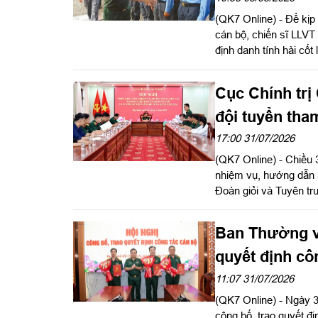
(QK7 Online) - Để kịp 
cán bộ, chiến sĩ LLVT
định danh tính hài cốt
Đảng ủy, Chính ủy Quâ
hiện nhiệm vụ tìm kiếm
Cục Chính trị
đăng toàn văn Thư kh
đội tuyển tha
truyền viên t
17:00 31/07/2026
(QK7 Online) - Chiều 3
nhiệm vụ, hướng dẫn l
Đoàn giỏi và Tuyên tr
Phó Chủ nhiệm Chính t
Ban Thường vụ
quyết định cô
11:07 31/07/2026
(QK7 Online) - Ngày 3
công bố, trao quyết đ