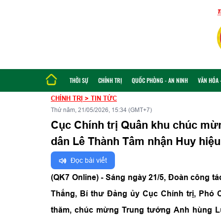
THỜI SỰ
CHÍNH TRỊ
QUỐC PHÒNG - AN NINH
VĂN HÓA -
CHÍNH TRỊ
>
TIN TỨC
Thứ năm, 21/05/2026, 15:34 (GMT+7)
Cục Chính trị Quân khu chúc mừ
dân Lê Thành Tâm nhận Huy hiệu
Đọc bài viết
(QK7 Online) - Sáng ngày 21/5, Đoàn công t
Thắng, Bí thư Đảng ủy Cục Chính trị, Phó
thăm, chúc mừng Trung tướng Anh hùng Lự