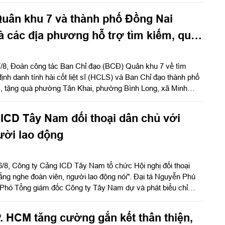
uân khu 7 và thành phố Đồng Nai
à các địa phương hỗ trợ tìm kiếm, quy
 sĩ
7/8, Đoàn công tác Ban Chỉ đạo (BCĐ) Quân khu 7 về tìm
ịnh danh tính hài cốt liệt sĩ (HCLS) và Ban Chỉ đạo thành phố
, tặng quà phường Tân Khai, phường Bình Long, xã Minh
 (phường Bình Long), thành phố Đồng Nai - các địa phương,
 hành trong hoạt động quy tập, tìm kiếm HCLS, cầu siêu các
ICD Tây Nam đối thoại dân chủ với
xã Minh Đức. Thiếu tướng Trần Chí Tâm, Ủy viên Thường vụ
ủy Quân khu, Trưởng BCĐ Quân khu làm trưởng đoàn.
ười lao động
6/8, Công ty Cảng ICD Tây Nam tổ chức Hội nghị đối thoại
ắng nghe đoàn viên, người lao động nói". Đại tá Nguyễn Phú
 Phó Tổng giám đốc Công ty Tây Nam dự và phát biểu chỉ
ễn Ngọc Khánh, Giám đốc Công ty Cảng ICD Tây Nam chủ trì
ị có Đại tá Phạm Thị Thu Hương, Trưởng phòng Công tác quần
. HCM tăng cường gắn kết thân thiện,
Quân khu 7; Đại tá Trần Thị Mỹ Châu, Phó Tổng giám đốc