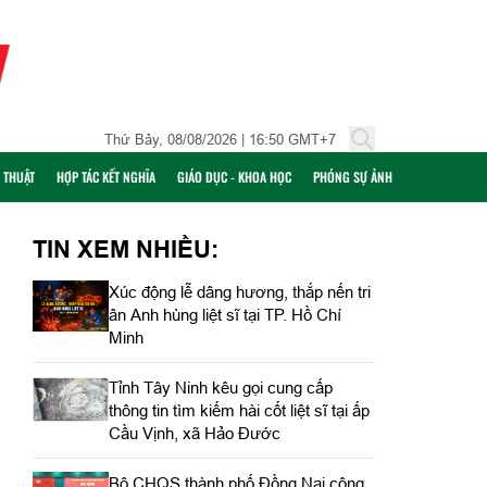
Thứ Bảy, 08/08/2026 | 16:50 GMT+7
Ỹ THUẬT
HỢP TÁC KẾT NGHĨA
GIÁO DỤC - KHOA HỌC
PHÓNG SỰ ẢNH
TIN XEM NHIỀU:
Xúc động lễ dâng hương, thắp nến tri
ân Anh hùng liệt sĩ tại TP. Hồ Chí
Minh
Tỉnh Tây Ninh kêu gọi cung cấp
thông tin tìm kiếm hài cốt liệt sĩ tại ấp
Cầu Vịnh, xã Hảo Đước
Bộ CHQS thành phố Đồng Nai công