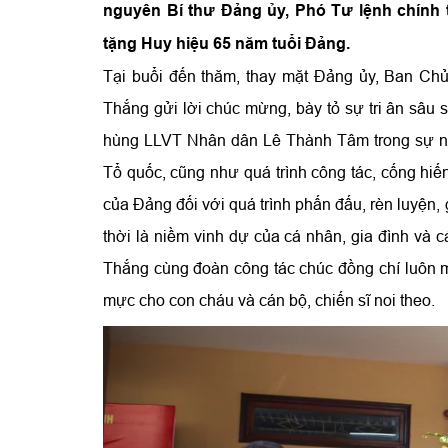
nguyên Bí thư Đảng ủy, Phó Tư lệnh chính 
tặng Huy hiệu 65 năm tuổi Đảng.
Tại buổi đến thăm, thay mặt Đảng ủy, Ban Ch
Thắng gửi lời chúc mừng, bày tỏ sự tri ân sâu 
hùng LLVT Nhân dân Lê Thành Tâm trong sự ngh
Tổ quốc, cũng như quá trình công tác, cống hiế
của Đảng đối với quá trình phấn đấu, rèn luyện
thời là niềm vinh dự của cá nhân, gia đình và 
Thắng cùng đoàn công tác chúc đồng chí luôn m
mực cho con cháu và cán bộ, chiến sĩ noi theo.