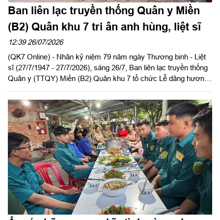
Ban liên lạc truyền thống Quân y Miền
(B2) Quân khu 7 tri ân anh hùng, liệt sĩ
12:39 26/07/2026
(QK7 Online) - Nhân kỷ niệm 79 năm ngày Thương binh - Liệt
sĩ (27/7/1947 - 27/7/2026), sáng 26/7, Ban liên lạc truyền thống
Quân y (TTQY) Miền (B2) Quân khu 7 tổ chức Lễ dâng hương
tưởng niệm Chủ tịch Hồ Chí Minh và các Anh hùng liệt sĩ tại Di
tích lịch sử Quốc gia địa điểm Căn cứ Cục Hậu cần Quân giải
phóng miền Nam Việt Nam (1973 - 1975), xã Lộc Quang, thành
phố Đồng Nai.