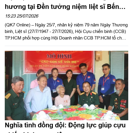
hương tại Đền tưởng niệm liệt sĩ Bến
Dược
15:23 25/07/2026
(QK7 Online) – Ngày 25/7, nhân kỷ niệm 79 năm Ngày Thương
binh, Liệt sĩ (27/7/1947 - 27/7/2026), Hội Cựu chiến binh (CCB)
TP.HCM phối hợp cùng Hội Doanh nhân CCB TP.HCM tổ chức
về nguồn viếng thăm Đền tưởng niệm liệt sĩ Bến Dược (xã An
Nhơn Tây, TP.HCM).
Nghĩa tình đồng đội: Động lực giúp cựu