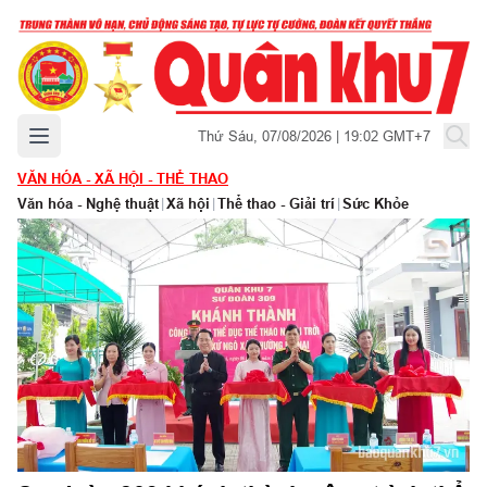
Mở menu chính
Thứ Sáu, 07/08/2026 | 19:02 GMT+7
VĂN HÓA - XÃ HỘI - THỂ THAO
Văn hóa - Nghệ thuật
|
Xã hội
|
Thể thao - Giải trí
|
Sức Khỏe