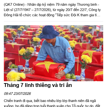
(QK7 Online) - Nhân dịp kỷ niệm 79 năm ngày Thương binh -
Liệt sĩ (27/7/1947 – 27/7/2026), từ ngày 20/7 đến 22/7, Công ty
Đông Hải tổ chức các hoạt động “Tiếp sức Đội K tham gia tìm
kiếm, quy tập, xác định danh tính hài cốt liệt sĩ” tại Công viên Lê
Thị Riêng; dâng hương viếng nghĩa trang liệt sĩ Thành phố Hồ
Chí Minh; thăm, tặng quà, động viên các gia đình chính sách,
Mẹ Việt Nam Anh hùng, Anh hùng Lực lượng vũ trang nhân dân
trên địa bàn Thành phố Hồ Chí Minh và tỉnh Tây Ninh.
Tháng 7 linh thiêng và tri ân
09:47 23/07/2026
Chiến tranh đi qua, biết bao nhiêu lớp lớp thanh niên đã ngã
xuống, họ đã dâng trọn tuổi thanh xuân cho Tổ quốc tự do, đất