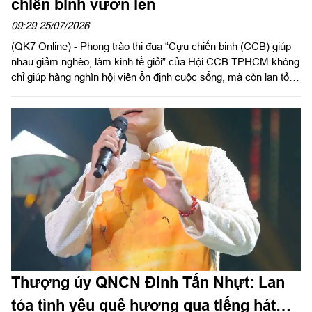
chiến binh vươn lên
09:29 25/07/2026
(QK7 Online) - Phong trào thi đua “Cựu chiến binh (CCB) giúp
nhau giảm nghèo, làm kinh tế giỏi” của Hội CCB TPHCM không
chỉ giúp hàng nghìn hội viên ổn định cuộc sống, mà còn lan tỏa
sâu sắc phẩm chất “Bộ đội Cụ Hồ” trong thời bình, góp phần
xây dựng Thành phố văn minh, hiện đại, nghĩa tình.
Thượng úy QNCN Đinh Tấn Nhựt: Lan
tỏa tình yêu quê hương qua tiếng hát