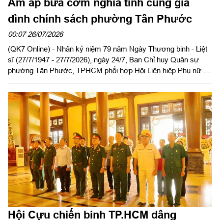
Ấm áp bữa cơm nghĩa tình cùng gia
đình chính sách phường Tân Phước
00:07 26/07/2026
(QK7 Online) - Nhân kỷ niệm 79 năm Ngày Thương binh - Liệt
sĩ (27/7/1947 - 27/7/2026), ngày 24/7, Ban Chỉ huy Quân sự
phường Tân Phước, TPHCM phối hợp Hội Liên hiệp Phụ nữ và
Đoàn Thanh niên phường tổ chức chuỗi hoạt động ý nghĩa tri ân
gia đình chính sách trên địa bàn.
Hội Cựu chiến binh TP.HCM dâng