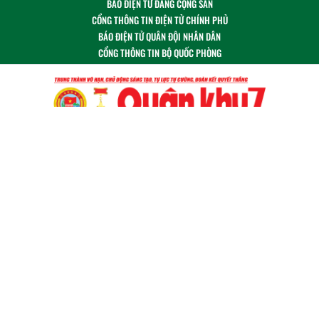
BÁO ĐIỆN TỬ ĐẢNG CỘNG SẢN
CỔNG THÔNG TIN ĐIỆN TỬ CHÍNH PHỦ
BÁO ĐIỆN TỬ QUÂN ĐỘI NHÂN DÂN
CỔNG THÔNG TIN BỘ QUỐC PHÒNG
Theo dõi chúng tôi tại:
Cơ quan chủ quản: Bộ Tư lệnh Quân khu 7
Giấy phép số 486/GP-BTTTT ngày 28/07/2021
© Báo Quân khu 7 điện tử giữ bản quyền nội dung trên
website này.
Tòa soạn: 17/12 Hồ Văn Huê, phường Đức Nhuận, TP. Hồ
Chí Minh
Phụ trách Tổng Biên tập: Thượng tá Lại Thế Hiền
Email:
bao@qk7.vn | info@baoquankhu7.vn | 1