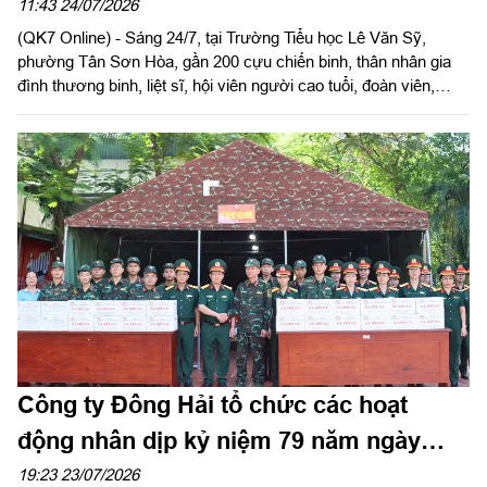
11:43 24/07/2026
(QK7 Online) - Sáng 24/7, tại Trường Tiểu học Lê Văn Sỹ,
phường Tân Sơn Hòa, gần 200 cựu chiến binh, thân nhân gia
đình thương binh, liệt sĩ, hội viên người cao tuổi, đoàn viên,
thanh niên và Nhân dân trên địa bàn cùng đến dự chương trình
biểu diễn nghệ thuật “Vang mãi bản hùng ca” kỷ niệm 79 năm
Ngày Thương binh - Liệt sĩ (27/7/1947 - 27/7/2026).
Công ty Đông Hải tổ chức các hoạt
động nhân dịp kỷ niệm 79 năm ngày
Thương binh - Liệt sĩ
19:23 23/07/2026