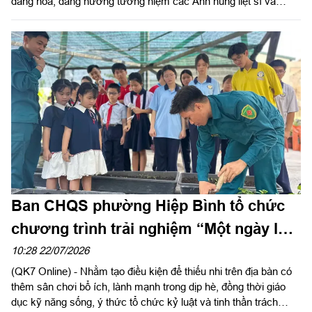
dâng hoa, dâng hương tưởng niệm các Anh hùng liệt sĩ và
thăm hỏi, động viên các lực lượng đang thực hiện nhiệm vụ tìm
kiếm, quy tập, xác định danh tính hài cốt liệt sĩ tại Công viên Lê
Thị Riêng (phường Hòa Hưng, TP Hồ Chí Minh).
Ban CHQS phường Hiệp Bình tổ chức
chương trình trải nghiệm “Một ngày làm
chiến sĩ” năm 2026
10:28 22/07/2026
(QK7 Online) - Nhằm tạo điều kiện để thiếu nhi trên địa bàn có
thêm sân chơi bổ ích, lành mạnh trong dịp hè, đồng thời giáo
dục kỹ năng sống, ý thức tổ chức kỷ luật và tinh thần trách