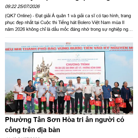
Bolero
09:22 25/07/2026
(QK7 Online) - Đạt giải Á quân 1 và giải ca sĩ có tạo hình, trang
phục đẹp nhất tại Cuộc thi Tiếng hát Bolero Việt Nam mùa II
năm 2026 không chỉ là dấu mốc đáng nhớ trong sự nghiệp nghệ
thuật của Thượng úy QNCN Đinh Tấn Nhựt, diễn viên ca Đoàn
Văn công Quân khu 7, mà còn là niềm tự hào của những người
làm công tác văn hóa, văn nghệ trong LLVT Quân khu.
Phường Tân Sơn Hòa tri ân người có
công trên địa bàn