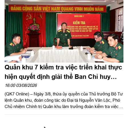
tỉnh Tây Ninh khảo sát thực địa khu đất phục dựng Di tích lịch
sử nơi thành lập LLVT Quân khu 7 tại xã Đức Huệ, tỉnh Tây
Ninh. Đồng chí Lê Văn Hẳn, Phó Bí thư Tỉnh uỷ, Chủ tịch
UBND tỉnh Tây Ninh tiếp và làm việc với đoàn.
Quân khu 7 kiểm tra việc triển khai thực
hiện quyết định giải thể Ban Chỉ huy
PTKV tại TP Đồng Nai và tỉnh Lâm Đồng
16:00 03/08/2026
(QK7 Online) – Ngày 3/8, thừa ủy quyền của Thủ trưởng Bộ Tư
lệnh Quân khu, đoàn công tác do Đại tá Nguyễn Văn Lộc, Phó
Chủ nhiệm Chính trị Quân khu làm trưởng đoàn kiểm tra việc
triển khai thực hiện quyết định giải thể, tổ chức lại Ban Chỉ huy
PTKV, điều chuyển, thành lập các đơn vị trực thuộc Bộ CHQS
TP Đồng Nai và Bộ CHQS tỉnh Lâm Đồng.