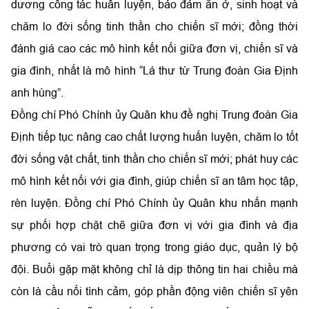
dương công tác huấn luyện, bảo đảm ăn ở, sinh hoạt và
chăm lo đời sống tinh thần cho chiến sĩ mới; đồng thời
đánh giá cao các mô hình kết nối giữa đơn vị, chiến sĩ và
gia đình, nhất là mô hình “Lá thư từ Trung đoàn Gia Định
anh hùng”.
Đồng chí Phó Chính ủy Quân khu đề nghị Trung đoàn Gia
Định tiếp tục nâng cao chất lượng huấn luyện, chăm lo tốt
đời sống vật chất, tinh thần cho chiến sĩ mới; phát huy các
mô hình kết nối với gia đình, giúp chiến sĩ an tâm học tập,
rèn luyện. Đồng chí Phó Chính ủy Quân khu nhấn mạnh
sự phối hợp chặt chẽ giữa đơn vị với gia đình và địa
phương có vai trò quan trọng trong giáo dục, quản lý bộ
đội. Buổi gặp mặt không chỉ là dịp thông tin hai chiều mà
còn là cầu nối tình cảm, góp phần động viên chiến sĩ yên