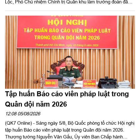
Lộc, Phó Chủ nhiệm Chính trị Quân khu làm trưởng đoàn đã
kiểm tra công tác chuẩn bị và tổ chức huấn luyện giai đoạn 2
năm 2026 tại Trung đoàn Minh Đạm và Ban Chỉ huy Quân sự
(CHQS) phường Tam Long (Bộ Tư lệnh TP Hồ Chí Minh).
Tập huấn Báo cáo viên pháp luật trong
Quân đội năm 2026
12:08 05/08/2026
(QK7 Online) - Sáng ngày 5/8, Bộ Quốc phòng tổ chức Hội nghị
tập huấn Báo cáo viên pháp luật trong Quân đội năm 2026.
Thượng tướng Nguyễn Văn Gấu, Ủy viên Ban Chấp hành