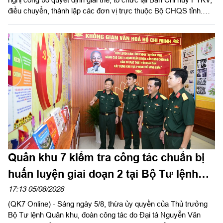
điều chuyển, thành lập các đơn vị trực thuộc Bộ CHQS tỉnh.
Thừa ủy quyền của Bộ Tư lệnh Quân khu 7, Thiếu tướng Lê
Ngọc Hải, Phó Tham mưu trưởng Quân khu dự và phát biểu
chỉ đạo.
Quân khu 7 kiểm tra công tác chuẩn bị
huấn luyện giai đoạn 2 tại Bộ Tư lệnh
Thành phố Hồ Chí Minh
17:13 05/08/2026
(QK7 Online) - Sáng ngày 5/8, thừa ủy quyền của Thủ trưởng
Bộ Tư lệnh Quân khu, đoàn công tác do Đại tá Nguyễn Văn