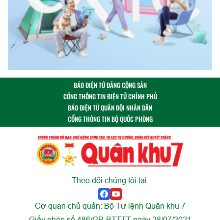
BÁO ĐIỆN TỬ ĐẢNG CỘNG SẢN
CỔNG THÔNG TIN ĐIỆN TỬ CHÍNH PHỦ
BÁO ĐIỆN TỬ QUÂN ĐỘI NHÂN DÂN
CỔNG THÔNG TIN BỘ QUỐC PHÒNG
Theo dõi chúng tôi tại:
Cơ quan chủ quản: Bộ Tư lệnh Quân khu 7
Giấy phép số 486/GP-BTTTT ngày 28/07/2021