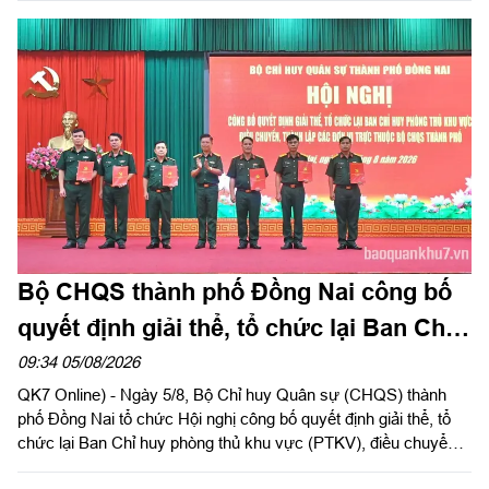
Đảng ủy, Chính ủy Quân khu 7 gửi Thư khen cán bộ, chiến sĩ,
các lực lượng thực hiện nhiệm vụ tìm kiếm, quy tập và xác
định danh tính hài cốt liệt sĩ. Báo Quân khu đăng toàn văn Thư
khen của đồng chí Chính ủy Quân khu 7.
Bộ CHQS thành phố Đồng Nai công bố
quyết định giải thể, tổ chức lại Ban Chỉ
huy phòng thủ khu vực
09:34 05/08/2026
QK7 Online) - Ngày 5/8, Bộ Chỉ huy Quân sự (CHQS) thành
phố Đồng Nai tổ chức Hội nghị công bố quyết định giải thể, tổ
chức lại Ban Chỉ huy phòng thủ khu vực (PTKV), điều chuyển,
thành lập các đơn vị trực thuộc Bộ CHQS thành phố. Thiếu