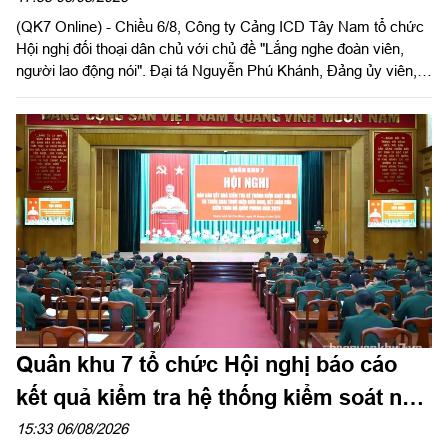
(QK7 Online) - Chiều 6/8, Công ty Cảng ICD Tây Nam tổ chức
Hội nghị đối thoại dân chủ với chủ đề "Lắng nghe đoàn viên,
người lao động nói". Đại tá Nguyễn Phú Khánh, Đảng ủy viên,
Phó Tổng giám đốc Công ty Tây Nam dự và phát biểu chỉ đạo.
Thượng tá Nguyễn Ngọc Khánh, Giám đốc Công ty Cảng ICD
Tây Nam chủ trì hội nghị. Dự hội nghị có Đại tá Phạm Thị Thu
Hương, Trưởng phòng Công tác quần chúng, Cục Chính trị
Quân khu 7; Đại tá Trần Thị Mỹ Châu, Phó Tổng giám đốc
Công ty Tây Nam cùng đông đảo cán bộ, đoàn viên, người lao
động Công ty Cảng ICD Tây Nam.
Quân khu 7 tổ chức Hội nghị báo cáo
kết quả kiểm tra hệ thống kiểm soát nội
bộ
15:33 06/08/2026