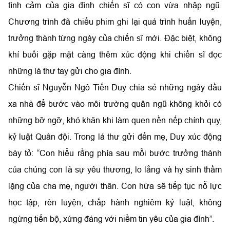
tình cảm của gia đình chiến sĩ có con vừa nhập ngũ.
Chương trình đã chiếu phim ghi lại quá trình huấn luyện,
trưởng thành từng ngày của chiến sĩ mới. Đặc biệt, không
khí buổi gặp mặt càng thêm xúc động khi chiến sĩ đọc
những lá thư tay gửi cho gia đình.
Chiến sĩ Nguyễn Ngô Tiến Duy chia sẻ những ngày đầu
xa nhà để bước vào môi trường quân ngũ không khỏi có
những bỡ ngỡ, khó khăn khi làm quen nền nếp chính quy,
kỷ luật Quân đội. Trong lá thư gửi đến mẹ, Duy xúc động
bày tỏ: “Con hiểu rằng phía sau mỗi bước trưởng thành
của chúng con là sự yêu thương, lo lắng và hy sinh thầm
lặng của cha mẹ, người thân. Con hứa sẽ tiếp tục nỗ lực
học tập, rèn luyện, chấp hành nghiêm kỷ luật, không
ngừng tiến bộ, xứng đáng với niềm tin yêu của gia đình”.