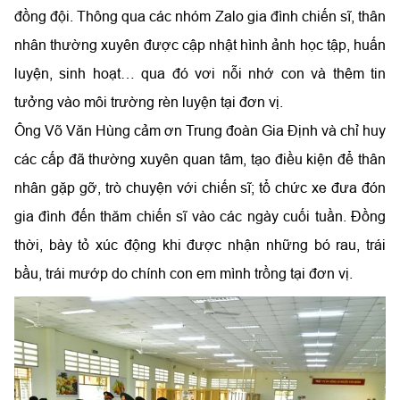
đồng đội. Thông qua các nhóm Zalo gia đình chiến sĩ, thân
nhân thường xuyên được cập nhật hình ảnh học tập, huấn
luyện, sinh hoạt… qua đó vơi nỗi nhớ con và thêm tin
tưởng vào môi trường rèn luyện tại đơn vị.
Ông Võ Văn Hùng cảm ơn Trung đoàn Gia Định và chỉ huy
các cấp đã thường xuyên quan tâm, tạo điều kiện để thân
nhân gặp gỡ, trò chuyện với chiến sĩ; tổ chức xe đưa đón
gia đình đến thăm chiến sĩ vào các ngày cuối tuần. Đồng
thời, bày tỏ xúc động khi được nhận những bó rau, trái
bầu, trái mướp do chính con em mình trồng tại đơn vị.