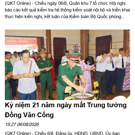
(QK7 Online) - Chiều ngày 06/8, Quân khu 7 tổ chức Hội nghị
báo cáo kết quả kiểm tra hệ thống kiểm soát nội bộ và triển khai
thực hiện kiến nghị, kết luận của Kiểm toán Bộ Quốc phòng
năm 2026 trong LLVT Quân khu. Trung tướng Lê Xuân Thế, Ủy
viên Ban Chấp hành Trung ương Đảng, Ủy viên Quân ủy Trung
ương, Phó Bí thư Đảng ủy, Tư lệnh Quân khu chủ trì hội nghị.
Kỷ niệm 21 năm ngày mất Trung tướng
Đồng Văn Cống
15:27 06/08/2026
(QK7 Online) - Chiều 6/8, Đảng ủy, HĐND, UBND, Ủy ban