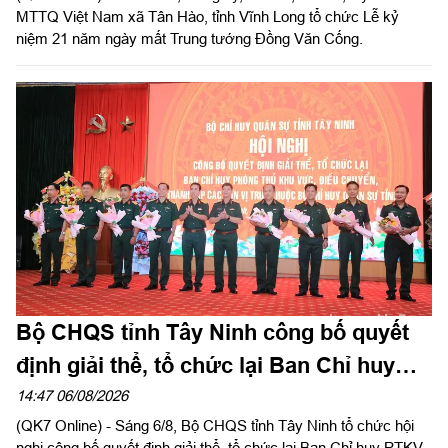
MTTQ Việt Nam xã Tân Hào, tỉnh Vĩnh Long tổ chức Lễ kỷ
niệm 21 năm ngày mất Trung tướng Đồng Văn Cống.
Bộ CHQS tỉnh Tây Ninh công bố quyết
định giải thể, tổ chức lại Ban Chỉ huy
phòng thủ khu vực
14:47 06/08/2026
(QK7 Online) - Sáng 6/8, Bộ CHQS tỉnh Tây Ninh tổ chức hội
nghị công bố quyết định giải thể, tổ chức lại Ban Chỉ huy PTKV,