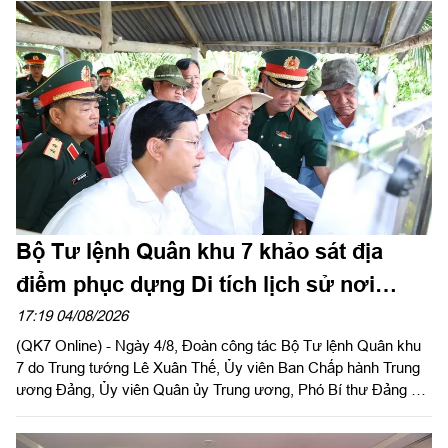
tướng Đặng Văn Lẫm, Ủy viên Thường vụ Đảng ủy, Phó Tư
lệnh Quân khu dự và chỉ đạo Hội nghị. Dự Hội nghị có đồng chí
Võ Tấn Đức, Phó Bí thư Thành ủy thành phố Đồng Nai; thủ
trưởng các cơ quan Quân khu; lãnh đạo Bộ CHQS thành phố
Đồng Nai.
Bộ Tư lệnh Quân khu 7 khảo sát địa
điểm phục dựng Di tích lịch sử nơi
thành lập Quân khu
17:19 04/08/2026
(QK7 Online) - Ngày 4/8, Đoàn công tác Bộ Tư lệnh Quân khu
7 do Trung tướng Lê Xuân Thế, Ủy viên Ban Chấp hành Trung
ương Đảng, Ủy viên Quân ủy Trung ương, Phó Bí thư Đảng ủy,
Tư lệnh Quân khu và Trung tướng Trần Vinh Ngọc, Bí thư Đảng
ủy, Chính ủy Quân khu làm trưởng đoàn phối hợp với UBND