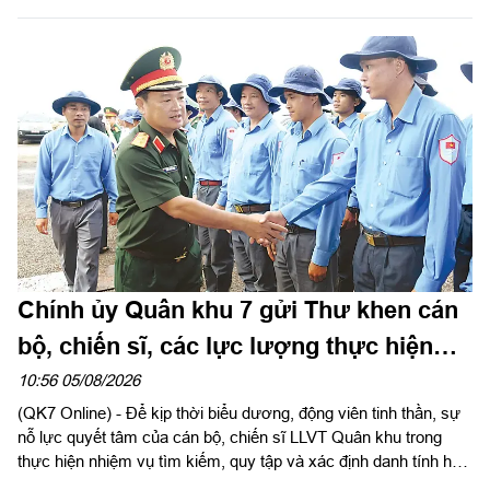
Trung ương Đảng, Ủy viên Quân ủy Trung ương, Thứ trưởng
Bộ Quốc phòng, Chủ tịch Hội đồng Phổ biến, giáo dục pháp luật
Bộ Quốc phòng chủ trì hội nghị. Hội nghị được tổ chức bằng
hình thức trực tiếp kết hợp với trực tuyến tại 122 điểm cầu
trong toàn quân.
Chính ủy Quân khu 7 gửi Thư khen cán
bộ, chiến sĩ, các lực lượng thực hiện
nhiệm vụ tìm kiếm, quy tập và xác định
10:56 05/08/2026
(QK7 Online) - Để kịp thời biểu dương, động viên tinh thần, sự
danh tính hài cốt liệt sĩ
nỗ lực quyết tâm của cán bộ, chiến sĩ LLVT Quân khu trong
thực hiện nhiệm vụ tìm kiếm, quy tập và xác định danh tính hài
cốt liệt sĩ. Ngày 5/8/2026, Trung tướng Trần Vinh Ngọc, Bí thư