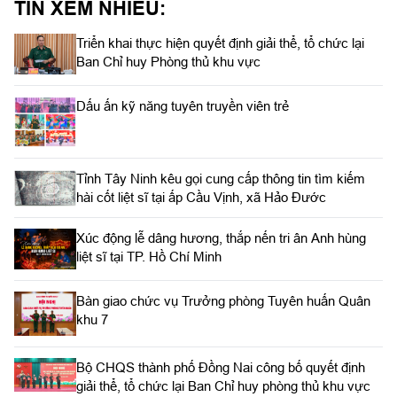
TIN XEM NHIỀU:
Triển khai thực hiện quyết định giải thể, tổ chức lại
Ban Chỉ huy Phòng thủ khu vực
Dấu ấn kỹ năng tuyên truyền viên trẻ
Tỉnh Tây Ninh kêu gọi cung cấp thông tin tìm kiếm
hài cốt liệt sĩ tại ấp Cầu Vịnh, xã Hảo Đước
Xúc động lễ dâng hương, thắp nến tri ân Anh hùng
liệt sĩ tại TP. Hồ Chí Minh
Bàn giao chức vụ Trưởng phòng Tuyên huấn Quân
khu 7
Bộ CHQS thành phố Đồng Nai công bố quyết định
giải thể, tổ chức lại Ban Chỉ huy phòng thủ khu vực