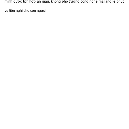
Trục thang triệt tiêu hoàn toàn việc sử dụng năng lượng nhân tạo để chiếu
sáng và thông gió ban ngày.
(Nguồn: Q&A Architects)
Chu Anh (livingasean.com)