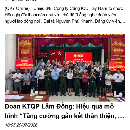
động Công ty Cảng ICD Tây Nam.
Đoàn KTQP Lâm Đồng: Hiệu quả mô
hình “Tăng cường gắn kết thân thiện, hỗ
trợ, giúp đỡ đồng bào dân tộc, tôn giáo”
18:05 29/07/2026
(QK7 Online) - Chiều ngày 29/7, Đoàn kinh tế quốc phòng
(KTQP) Lâm Đồng tổ chức tổng kết mô hình “Tăng cường gắn
kết thân thiện, hỗ trợ, giúp đỡ đồng bào dân tộc, tôn giáo” giai
đoạn 2019 - 2025. Đại tá Nguyễn Như Trúc, Phó Chủ nhiệm
Chính trị Quân khu dự chỉ đạo hội nghị.