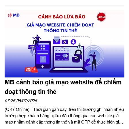
MB cảnh báo giả mạo website để chiếm
đoạt thông tin thẻ
07:25 05/07/2026
(QK7 Online) - Thời gian gần đây, trên thị trường ghi nhận nhiều
trường hợp khách hàng bị lừa đảo thông qua các website giả
mạo nhằm đánh cắp thông tin thẻ và mã OTP để thực hiện giao
dịch gian lận. Các đối tượng lừa đảo thường tạo lập website có
giao diện tương tự website của doanh nghiệp, thương hiệu uy
tín hoặc cơ quan nhà nước để tạo lòng tin với khách hàng.