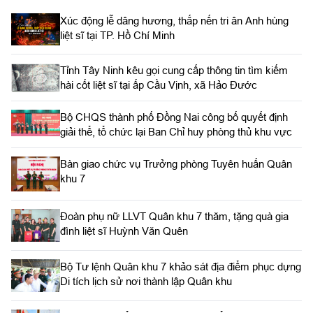
Bàn giao chức vụ Trưởng phòng Tuyên huấn Quân
khu 7
Đoàn phụ nữ LLVT Quân khu 7 thăm, tặng quà gia
đình liệt sĩ Huỳnh Văn Quên
Bộ Tư lệnh Quân khu 7 khảo sát địa điểm phục dựng
Di tích lịch sử nơi thành lập Quân khu
Quân khu 7 triển khai công tác chuẩn bị lực lượng
tham gia Chương trình “Tổ quốc trong tim”
TIN MỚI:
Đoàn Kinh tế quốc phòng Lâm Đồng thăm, tặng quà
các lực lượng thực hiện nhiệm vụ tìm kiếm, quy tập
hài cốt liệt sĩ
Bộ Tư lệnh TP. Hồ Chí Minh công bố quyết định giải