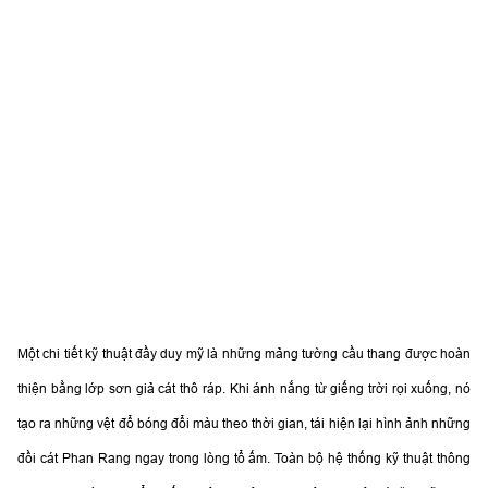
Một chi tiết kỹ thuật đầy duy mỹ là những mảng tường cầu thang được hoàn
thiện bằng lớp sơn giả cát thô ráp. Khi ánh nắng từ giếng trời rọi xuống, nó
tạo ra những vệt đổ bóng đổi màu theo thời gian, tái hiện lại hình ảnh những
đồi cát Phan Rang ngay trong lòng tổ ấm. Toàn bộ hệ thống kỹ thuật thông
minh được tích hợp ẩn giấu, không phô trương công nghệ mà lặng lẽ phục
vụ tiện nghi cho con người.