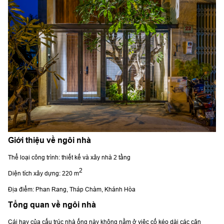
Giới thiệu về ngôi nhà
Thể loại công trình: thiết kế và xây nhà 2 tầng
2
Diện tích xây dựng: 220 m
Địa điểm: Phan Rang, Tháp Chàm, Khánh Hòa
Tổng quan về ngôi nhà
Cái hay của cấu trúc nhà ống này không nằm ở việc cố kéo dài các căn