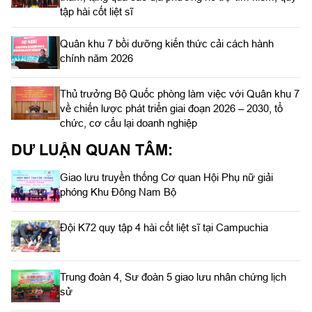
DƯ LUẬN QUAN TÂM:
Giao lưu truyền thống Cơ quan Hội Phụ nữ giải
phóng Khu Đông Nam Bộ
Đội K72 quy tập 4 hài cốt liệt sĩ tại Campuchia
Trung đoàn 4, Sư đoàn 5 giao lưu nhân chứng lịch
sử
Hội thảo đề nghị truy tặng danh hiệu Anh hùng LLVT
Nhân dân
Hội đồng Thi đua, khen thưởng Quân khu 7 bình xét
đề nghị phong tặng danh hiệu Anh hùng Lực lượng
vũ trang nhân dân
Học viên tốt nghiệp các học viện, nhà trường tìm
hiểu về truyền thống vẻ vang của LLVT Quân khu 7