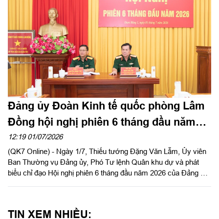
Đảng ủy Đoàn Kinh tế quốc phòng Lâm
Đồng hội nghị phiên 6 tháng đầu năm
2026
12:19 01/07/2026
(QK7 Online) - Ngày 1/7, Thiếu tướng Đặng Văn Lẫm, Ủy viên
Ban Thường vụ Đảng ủy, Phó Tư lệnh Quân khu dự và phát
biểu chỉ đạo Hội nghị phiên 6 tháng đầu năm 2026 của Đảng ủy
Đoàn Kinh tế quốc phòng Lâm Đồng. Thượng tá Nguyễn Trọng
Thúy, Bí thư Đảng ủy, Chính trị viên Đoàn Kinh tế quốc phòng
Lâm Đồng chủ trì hội nghị.
TIN XEM NHIỀU:
Xúc động lễ dâng hương, thắp nến tri ân Anh hùng
liệt sĩ tại TP. Hồ Chí Minh
Tỉnh Tây Ninh kêu gọi cung cấp thông tin tìm kiếm
hài cốt liệt sĩ tại ấp Cầu Vịnh, xã Hảo Đước
Bộ CHQS thành phố Đồng Nai công bố quyết định
giải thể, tổ chức lại Ban Chỉ huy phòng thủ khu vực