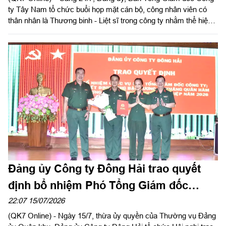
Đảng ủy Công ty Đông Hải trao quyết
định bổ nhiệm Phó Tổng Giám đốc
Công ty
22:07 15/07/2026
(QK7 Online) - Ngày 15/7, thừa ủy quyền của Thường vụ Đảng
ủy Quân khu, Đảng ủy Công ty Đông Hải tổ chức Hội nghị trao
quyết định bổ nhiệm cán bộ. Đại tá Lê Văn Tuấn, Bí thư Đảng
ủy, Chủ tịch Công ty chủ trì hội nghị.