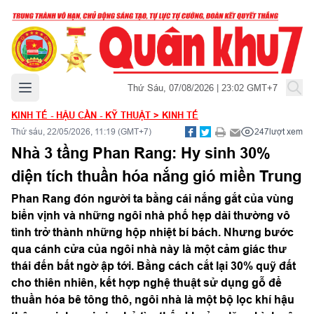
Mở menu chính
Thứ Sáu, 07/08/2026 | 23:02 GMT+7
KINH TẾ - HẬU CẦN - KỸ THUẬT
>
KINH TẾ
Thứ sáu, 22/05/2026, 11:19 (GMT+7)
247
lượt xem
Nhà 3 tầng Phan Rang: Hy sinh 30%
diện tích thuần hóa nắng gió miền Trung
Phan Rang đón người ta bằng cái nắng gắt của vùng
biển vịnh và những ngôi nhà phố hẹp dài thường vô
tình trở thành những hộp nhiệt bí bách. Nhưng bước
qua cánh cửa của ngôi nhà này là một cảm giác thư
thái đến bất ngờ ập tới. Bằng cách cắt lại 30% quỹ đất
cho thiên nhiên, kết hợp nghệ thuật sử dụng gỗ để
thuần hóa bê tông thô, ngôi nhà là một bộ lọc khí hậu