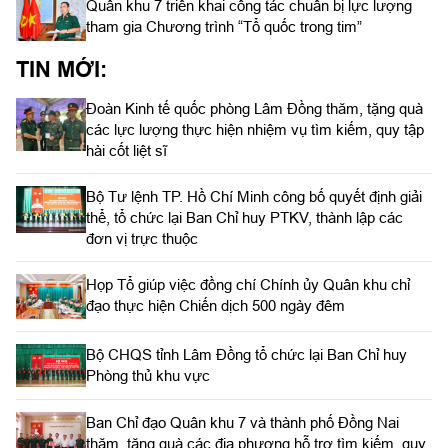
thể, tổ chức lại Ban Chỉ huy PTKV, thành lập các
đơn vị trực thuộc
Họp Tổ giúp việc đồng chí Chính ủy Quân khu chỉ
đạo thực hiện Chiến dịch 500 ngày đêm
Bộ CHQS tỉnh Lâm Đồng tổ chức lại Ban Chỉ huy
Phòng thủ khu vực
Ban Chỉ đạo Quân khu 7 và thành phố Đồng Nai
thăm, tặng quà các địa phương hỗ trợ tìm kiếm, quy
tập hài cốt liệt sĩ
Quân khu 7 bồi dưỡng kiến thức cải cách hành
chính năm 2026
Thủ trưởng Bộ Quốc phòng làm việc với Quân khu 7
về chiến lược phát triển giai đoạn 2026 – 2030, tổ
chức, cơ cấu lại doanh nghiệp