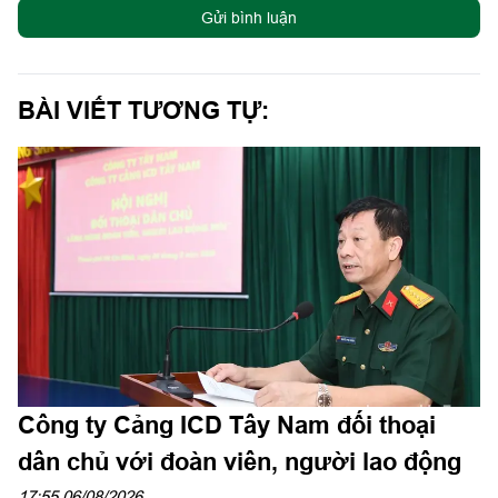
Công ty Cảng ICD Tây Nam đối thoại
dân chủ với đoàn viên, người lao động
17:55 06/08/2026
(QK7 Online) - Chiều 6/8, Công ty Cảng ICD Tây Nam tổ chức
Hội nghị đối thoại dân chủ với chủ đề "Lắng nghe đoàn viên,
người lao động nói". Đại tá Nguyễn Phú Khánh, Đảng ủy viên,
Phó Tổng giám đốc Công ty Tây Nam dự và phát biểu chỉ đạo.
Thượng tá Nguyễn Ngọc Khánh, Giám đốc Công ty Cảng ICD
Tây Nam chủ trì hội nghị. Dự hội nghị có Đại tá Phạm Thị Thu
Hương, Trưởng phòng Công tác quần chúng, Cục Chính trị
Quân khu 7; Đại tá Trần Thị Mỹ Châu, Phó Tổng giám đốc
Công ty Tây Nam cùng đông đảo cán bộ, đoàn viên, người lao