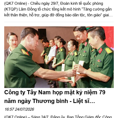
Công ty Tây Nam họp mặt kỷ niệm 79
năm ngày Thương binh - Liệt sĩ
(27/7/1947 – 27/7/2026)
16:57 24/07/2026
(QK7 Online) – Sáng 24/7, Đảng ủy, Ban Tổng Giám đốc Công
ty Tây Nam tổ chức buổi họp mặt cán bộ, công nhân viên có
thân nhân là Thương binh - Liệt sĩ trong công ty nhằm thể hiện
sự tri ân, ghi nhớ công lao to lớn của các anh hùng liệt sĩ và
thương binh, bệnh binh nhân kỷ niệm 79 năm ngày Thương
binh - Liệt sĩ (27/7/1947 – 27/7/2026).