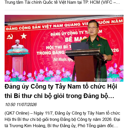
Đảng ủy Công ty Tây Nam tổ chức Hội
thi Bí thư chi bộ giỏi trong Đảng bộ
Công ty năm 2026
10:50 11/07/2026
(QK7 Online) – Ngày 11/7, Đảng ủy Công ty Tây Nam tổ chức
Hội thi Bí thư chi bộ giỏi trong Đảng bộ Công ty năm 2026. Đại
tá Trương Kim Hoàng, Bí thư Đảng ủy, Phó Tổng giám đốc
Công ty dự và phát biểu chỉ đạo hội thi.