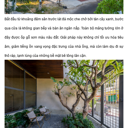
Bắt đầu từ khoảng đệm sân trước lát đá mộc che chở bởi tán cây xanh, bước
qua cửa là không gian bếp và bàn ăn ngăn nắp. Toàn bộ mảng tường lớn ở
đây được ốp gỗ sơn màu nâu đất. Giải pháp này không chỉ tối ưu hóa tiêu
âm, giảm tiếng ồn vang vọng đặc trưng của nhà ống, mà còn làm dịu đi sự
thô ráp, lạnh lùng của những bề mặt bê tông lân cận.