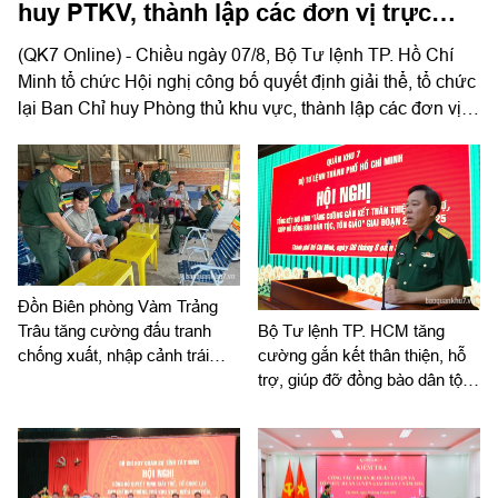
huy PTKV, thành lập các đơn vị trực
thuộc
(QK7 Online) - Chiều ngày 07/8, Bộ Tư lệnh TP. Hồ Chí
Minh tổ chức Hội nghị công bố quyết định giải thể, tổ chức
lại Ban Chỉ huy Phòng thủ khu vực, thành lập các đơn vị
trực thuộc. Trung tướng Lê Xuân Thế, Ủy viên Ban Chấp
hành Trung ương Đảng, Ủy viên Quân ủy Trung ương,
Phó Bí thư Đảng ủy, Tư lệnh Quân khu dự, chỉ đạo hội
nghị. Thiếu tướng Vũ Văn Điền, Ủy viên Ban Thường vụ
Thành ủy, Tư lệnh Bộ Tư lệnh TP. Hồ Chí Minh chủ trì hội
nghị.
Đồn Biên phòng Vàm Trảng
Trâu tăng cường đấu tranh
Bộ Tư lệnh TP. HCM tăng
chống xuất, nhập cảnh trái
cường gắn kết thân thiện, hỗ
phép
trợ, giúp đỡ đồng bào dân tộc,
tôn giáo