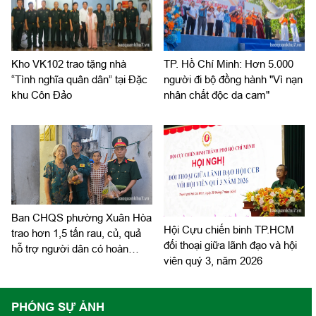
Kho VK102 trao tặng nhà
TP. Hồ Chí Minh: Hơn 5.000
“Tình nghĩa quân dân” tại Đặc
người đi bộ đồng hành "Vì nạn
khu Côn Đảo
nhân chất độc da cam"
Ban CHQS phường Xuân Hòa
Hội Cựu chiến binh TP.HCM
trao hơn 1,5 tấn rau, củ, quả
đối thoại giữa lãnh đạo và hội
hỗ trợ người dân có hoàn
viên quý 3, năm 2026
cảnh khó khăn
PHÓNG SỰ ẢNH