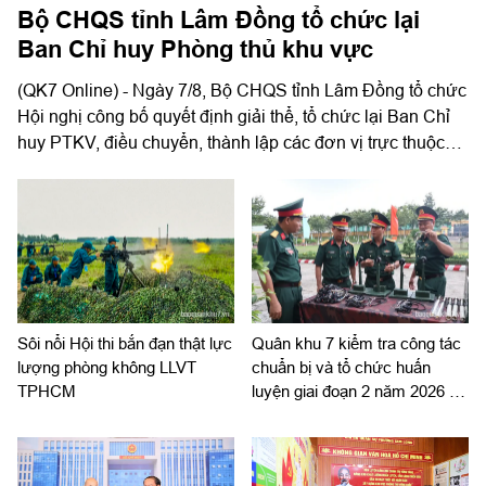
Bộ CHQS tỉnh Lâm Đồng tổ chức lại
Ban Chỉ huy Phòng thủ khu vực
(QK7 Online) - Ngày 7/8, Bộ CHQS tỉnh Lâm Đồng tổ chức
Hội nghị công bố quyết định giải thể, tổ chức lại Ban Chỉ
huy PTKV, điều chuyển, thành lập các đơn vị trực thuộc
Bộ CHQS tỉnh. Thiếu tướng Lê Xuân Bình, Ủy viên
Thường vụ Đảng ủy, Phó Tư lệnh, Tham mưu trưởng
Quân khu dự và chỉ đạo hội nghị. Thiếu tướng Đinh Hồng
Tiếng, Ủy viên Thường vụ Tỉnh ủy, Chỉ huy trưởng Bộ
CHQS tỉnh Lâm Đồng chủ trì hội nghị.
Sôi nổi Hội thi bắn đạn thật lực
Quân khu 7 kiểm tra công tác
lượng phòng không LLVT
chuẩn bị và tổ chức huấn
TPHCM
luyện giai đoạn 2 năm 2026 tại
Sư đoàn 309