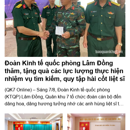
Đoàn Kinh tế quốc phòng Lâm Đồng
thăm, tặng quà các lực lượng thực hiện
nhiệm vụ tìm kiếm, quy tập hài cốt liệt sĩ
(QK7 Online) – Sáng 7/8, Đoàn Kinh tế quốc phòng
(KTQP) Lâm Đồng, Quân khu 7 tổ chức đoàn cán bộ đến
dâng hoa, dâng hương tưởng nhớ các anh hùng liệt sĩ tại
khu vực công viên Lê Thị Riêng, TP Hồ Chí Minh và xã
Minh Đức, thành phố Đồng Nai do Thượng tá Đinh Nho
Hùng, Đoàn trưởng Đoàn KTQP Lâm Đồng làm trưởng