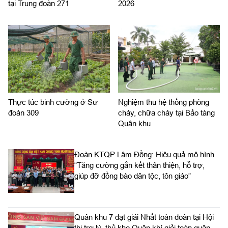
tại Trung đoàn 271
2026
Thực túc binh cường ở Sư
Nghiệm thu hệ thống phòng
đoàn 309
cháy, chữa cháy tại Bảo tàng
Quân khu
Đoàn KTQP Lâm Đồng: Hiệu quả mô hình
“Tăng cường gắn kết thân thiện, hỗ trợ,
giúp đỡ đồng bào dân tộc, tôn giáo”
Quân khu 7 đạt giải Nhất toàn đoàn tại Hội
thi trợ lý, thủ kho Quân khí giỏi toàn quân