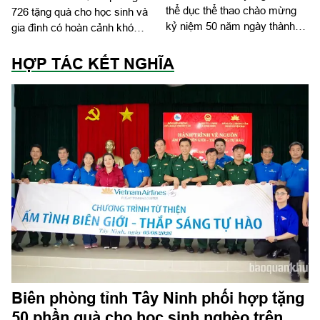
thể dục thể thao chào mừng
726 tặng quà cho học sinh và
kỷ niệm 50 năm ngày thành
gia đình có hoàn cảnh khó
lập
khăn
HỢP TÁC KẾT NGHĨA
Biên phòng tỉnh Tây Ninh phối hợp tặng
50 phần quà cho học sinh nghèo trên