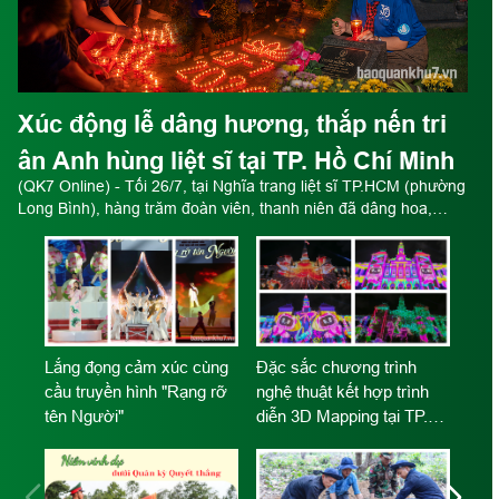
Xúc động lễ dâng hương, thắp nến tri
ân Anh hùng liệt sĩ tại TP. Hồ Chí Minh
(QK7 Online) - Tối 26/7, tại Nghĩa trang liệt sĩ TP.HCM (phường
Long Bình), hàng trăm đoàn viên, thanh niên đã dâng hoa,
dâng hương và thắp nến tri ân các Anh hùng liệt sĩ nhân kỷ
niệm 79 năm Ngày Thương binh - Liệt sĩ.
iệt
Lắng đọng cảm xúc cùng
Đặc sắc chương trình
cầu truyền hình "Rạng rỡ
nghệ thuật kết hợp trình
tên Người"
diễn 3D Mapping tại TP.
Hồ Chí Minh
“3 
lĩn