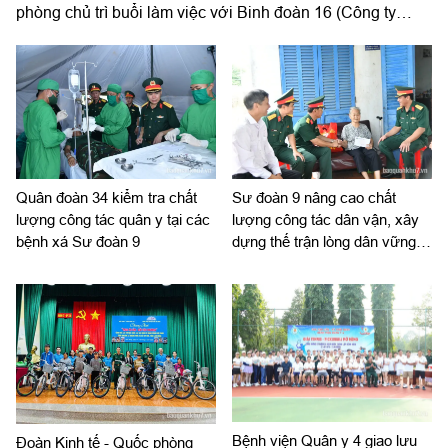
phòng chủ trì buổi làm việc với Binh đoàn 16 (Công ty
TNHH MTV 16) về chiến lược phát triển giai đoạn 2026-
2030; tổ chức, cơ cấu lại doanh nghiệp.
Quân đoàn 34 kiểm tra chất
Sư đoàn 9 nâng cao chất
lượng công tác quân y tại các
lượng công tác dân vận, xây
bệnh xá Sư đoàn 9
dựng thế trận lòng dân vững
chắc
Bệnh viện Quân y 4 giao lưu
Đoàn Kinh tế - Quốc phòng