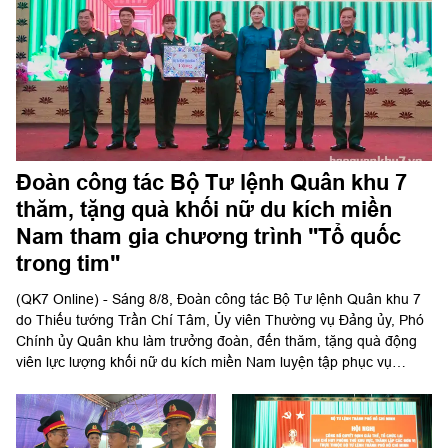
Đoàn công tác Bộ Tư lệnh Quân khu 7
thăm, tặng quà khối nữ du kích miền
Nam tham gia chương trình "Tổ quốc
trong tim"
(QK7 Online) - Sáng 8/8, Đoàn công tác Bộ Tư lệnh Quân khu 7
do Thiếu tướng Trần Chí Tâm, Ủy viên Thường vụ Đảng ủy, Phó
Chính ủy Quân khu làm trưởng đoàn, đến thăm, tặng quà động
viên lực lượng khối nữ du kích miền Nam luyện tập phục vụ
chương trình "Tổ quốc trong tim" do báo Nhân dân tổ chức.