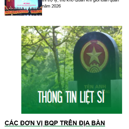
năm 2026
CÁC ĐƠN VỊ BQP TRÊN ĐỊA BÀN