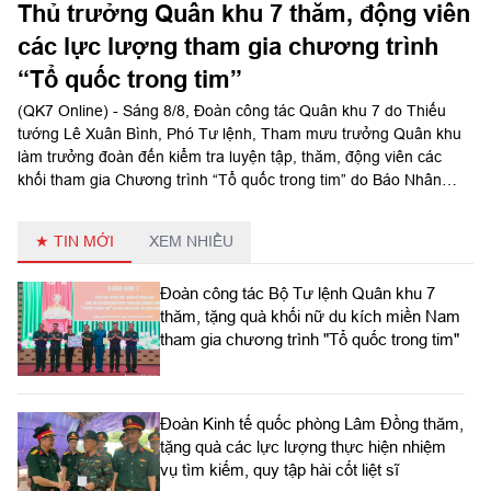
Thủ trưởng Quân khu 7 thăm, động viên
các lực lượng tham gia chương trình
“Tổ quốc trong tim”
(QK7 Online) - Sáng 8/8, Đoàn công tác Quân khu 7 do Thiếu
tướng Lê Xuân Bình, Phó Tư lệnh, Tham mưu trưởng Quân khu
làm trưởng đoàn đến kiểm tra luyện tập, thăm, động viên các
khối tham gia Chương trình “Tổ quốc trong tim” do Báo Nhân
Dân tổ chức tại Sư đoàn 309 và Lữ đoàn 25.
★ TIN MỚI
XEM NHIỀU
Đoàn công tác Bộ Tư lệnh Quân khu 7
thăm, tặng quà khối nữ du kích miền Nam
tham gia chương trình "Tổ quốc trong tim"
Đoàn Kinh tế quốc phòng Lâm Đồng thăm,
tặng quà các lực lượng thực hiện nhiệm
vụ tìm kiếm, quy tập hài cốt liệt sĩ