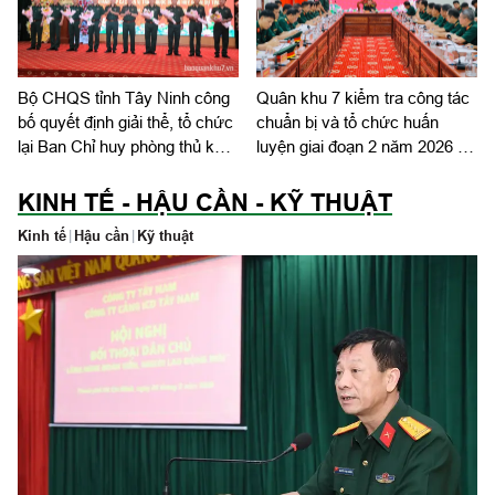
Bộ CHQS tỉnh Tây Ninh công
Quân khu 7 kiểm tra công tác
bố quyết định giải thể, tổ chức
chuẩn bị và tổ chức huấn
lại Ban Chỉ huy phòng thủ khu
luyện giai đoạn 2 năm 2026 tại
vực
tỉnh Tây Ninh
KINH TẾ - HẬU CẦN - KỸ THUẬT
Kinh tế
|
Hậu cần
|
Kỹ thuật