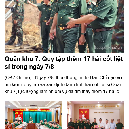
Quân khu 7: Quy tập thêm 17 hài cốt liệt
sĩ trong ngày 7/8
(QK7 Online) - Ngày 7/8, theo thông tin từ Ban Chỉ đạo về
tìm kiếm, quy tập và xác định danh tính hài cốt liệt sĩ Quân
khu 7, lực lượng làm nhiệm vụ đã tìm thấy thêm 17 hài cốt
liệt sĩ tại công viên Lê Thị Riêng (phường Hòa Hưng, TP.
HCM).