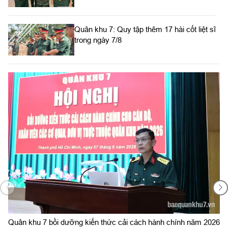
Quân khu 7: Quy tập thêm 17 hài cốt liệt sĩ
trong ngày 7/8
Bộ Tư lệnh TP. Hồ Chí Minh công bố
quyết định giải thể, tổ chức lại Ban Chỉ huy
PTKV, thành lập các đơn vị trực thuộc
Bộ CHQS tỉnh Lâm Đồng tổ chức lại Ban
Chỉ huy Phòng thủ khu vực
Đồn Biên phòng Vàm Trảng Trâu tăng
cường đấu tranh chống xuất, nhập cảnh
Sôi nổi Hội thi bắn đạn thật lực lượng phòng không LLVT
6