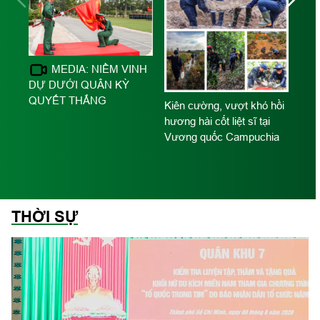
MEDIA: NIỀM VINH
DỰ DƯỚI QUÂN KỲ
o
QUYẾT THẮNG
Kiên cường, vượt khó hồi
ố
hương hài cốt liệt sĩ tại
í
Vương quốc Campuchia
Hồ 
dâ
THỜI SỰ