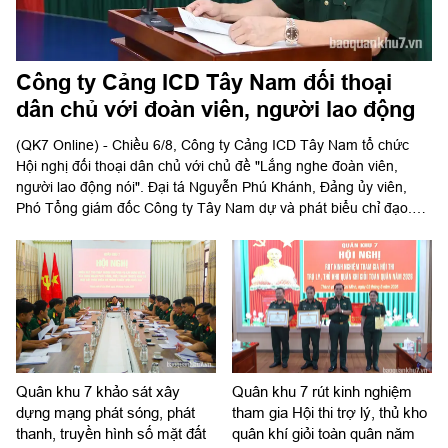
Công ty Cảng ICD Tây Nam đối thoại
dân chủ với đoàn viên, người lao động
(QK7 Online) - Chiều 6/8, Công ty Cảng ICD Tây Nam tổ chức
Hội nghị đối thoại dân chủ với chủ đề "Lắng nghe đoàn viên,
người lao động nói". Đại tá Nguyễn Phú Khánh, Đảng ủy viên,
Phó Tổng giám đốc Công ty Tây Nam dự và phát biểu chỉ đạo.
Thượng tá Nguyễn Ngọc Khánh, Giám đốc Công ty Cảng ICD
Tây Nam chủ trì hội nghị. Dự hội nghị có Đại tá Phạm Thị Thu
Hương, Trưởng phòng Công tác quần chúng, Cục Chính trị Quân
khu 7; Đại tá Trần Thị Mỹ Châu, Phó Tổng giám đốc Công ty Tây
Nam cùng đông đảo cán bộ, đoàn viên, người lao động Công ty
Cảng ICD Tây Nam.
Quân khu 7 khảo sát xây
Quân khu 7 rút kinh nghiệm
dựng mạng phát sóng, phát
tham gia Hội thi trợ lý, thủ kho
thanh, truyền hình số mặt đất
quân khí giỏi toàn quân năm