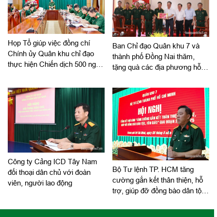
đoàn.
Họp Tổ giúp việc đồng chí
Ban Chỉ đạo Quân khu 7 và
Chính ủy Quân khu chỉ đạo
thành phố Đồng Nai thăm,
thực hiện Chiến dịch 500 ngày
tặng quà các địa phương hỗ
đêm
trợ tìm kiếm, quy tập hài cốt
liệt sĩ
Công ty Cảng ICD Tây Nam
Bộ Tư lệnh TP. HCM tăng
đối thoại dân chủ với đoàn
cường gắn kết thân thiện, hỗ
viên, người lao động
trợ, giúp đỡ đồng bào dân tộc,
tôn giáo