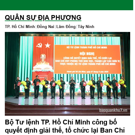
QUÂN SỰ ĐỊA PHƯƠNG
TP. Hồ Chí Minh
|
Đồng Nai
|
Lâm Đồng
|
Tây Ninh
Bộ Tư lệnh TP. Hồ Chí Minh công bố
quyết định giải thể, tổ chức lại Ban Chỉ