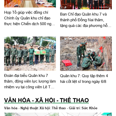
Họp Tổ giúp việc đồng chí
Ban Chỉ đạo Quân khu 7 và
Chính ủy Quân khu chỉ đạo
thành phố Đồng Nai thăm,
thực hiện Chiến dịch 500 ngày
tặng quà các địa phương hỗ
đêm
trợ tìm kiếm, quy tập hài cốt
liệt sĩ
Đoàn đại biểu Quân khu 7
Quân khu 7: Quy tập thêm 4
thăm, động viên lực lượng làm
hài cốt liệt sĩ trong ngày 6/8
nhiệm vụ tại công viên Lê Thị
Riêng
VĂN HÓA - XÃ HỘI - THỂ THAO
Văn hóa - Nghệ thuật
|
Xã hội
|
Thể thao - Giải trí
|
Sức Khỏe