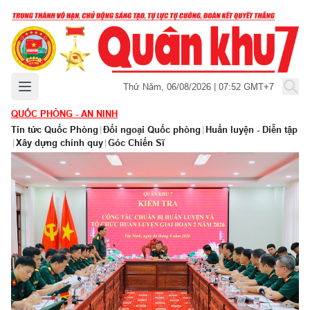
Mở menu chính
Thứ Năm, 06/08/2026 | 07:52 GMT+7
QUỐC PHÒNG - AN NINH
Tin tức Quốc Phòng
|
Đối ngoại Quốc phòng
|
Huấn luyện - Diễn tập
|
Xây dựng chính quy
|
Góc Chiến Sĩ