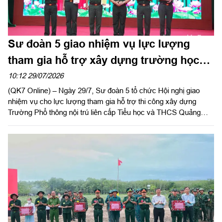
Sư đoàn 5 giao nhiệm vụ lực lượng
tham gia hỗ trợ xây dựng trường học
trên địa bàn tỉnh Lâm Đồng
10:12 29/07/2026
(QK7 Online) – Ngày 29/7, Sư đoàn 5 tổ chức Hội nghị giao
nhiệm vụ cho lực lượng tham gia hỗ trợ thi công xây dựng
Trường Phổ thông nội trú liên cấp Tiểu học và THCS Quảng
Trực, tỉnh Lâm Đồng. Đại tá Huỳnh Việt Lê Kha, Sư đoàn
trưởng chủ trì hội nghị.