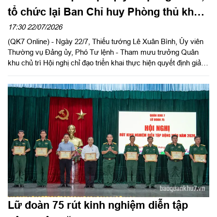
tổ chức lại Ban Chỉ huy Phòng thủ khu
vực
17:30 22/07/2026
(QK7 Online) - Ngày 22/7, Thiếu tướng Lê Xuân Bình, Ủy viên
Thường vụ Đảng ủy, Phó Tư lệnh - Tham mưu trưởng Quân
khu chủ trì Hội nghị chỉ đạo triển khai thực hiện quyết định giải
thể, tổ chức lại Ban Chỉ huy Phòng thủ khu vực, điều chuyển,
thành lập các đơn vị trực thuộc Bộ Chỉ huy Quân sự cấp tỉnh.
Lữ đoàn 75 rút kinh nghiệm diễn tập