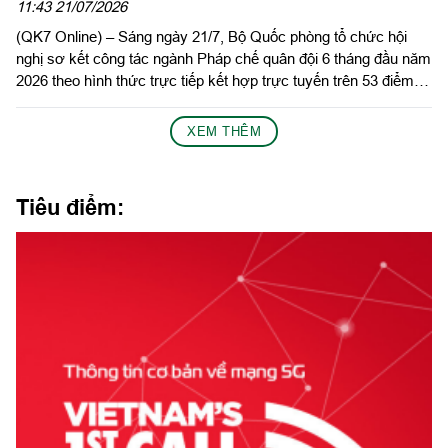
2026
11:43 21/07/2026
(QK7 Online) – Sáng ngày 21/7, Bộ Quốc phòng tổ chức hội
nghị sơ kết công tác ngành Pháp chế quân đội 6 tháng đầu năm
2026 theo hình thức trực tiếp kết hợp trực tuyến trên 53 điểm
cầu trong toàn quân. Thiếu tướng Nguyễn Việt Dũng, Cục
trưởng Cục Pháp chế Bộ Quốc phòng chủ trì hội nghị.
XEM THÊM
Tiêu điểm: