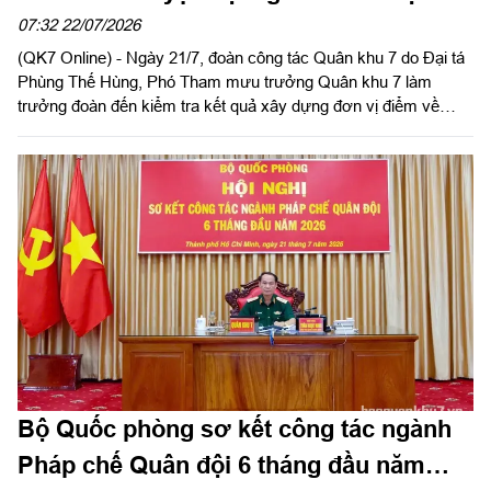
Trung đoàn Bộ binh 174
07:32 22/07/2026
(QK7 Online) - Ngày 21/7, đoàn công tác Quân khu 7 do Đại tá
Phùng Thế Hùng, Phó Tham mưu trưởng Quân khu 7 làm
trưởng đoàn đến kiểm tra kết quả xây dựng đơn vị điểm về
huấn luyện đội ngũ chiến thuật năm 2026 tại Tiểu đoàn Bộ binh
14, Trung đoàn Bộ binh 174, Bộ Chỉ huy Quân sự (CHQS) tỉnh
Tây Ninh.
Bộ Quốc phòng sơ kết công tác ngành
Pháp chế Quân đội 6 tháng đầu năm