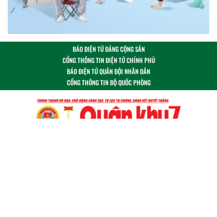
BÁO ĐIỆN TỬ ĐẢNG CỘNG SẢN
CỔNG THÔNG TIN ĐIỆN TỬ CHÍNH PHỦ
BÁO ĐIỆN TỬ QUÂN ĐỘI NHÂN DÂN
CỔNG THÔNG TIN BỘ QUỐC PHÒNG
Theo dõi chúng tôi tại:
Cơ quan chủ quản: Bộ Tư lệnh Quân khu 7
Giấy phép số 486/GP-BTTTT ngày 28/07/2021
© Báo Quân khu 7 điện tử giữ bản quyền nội dung trên
website này.