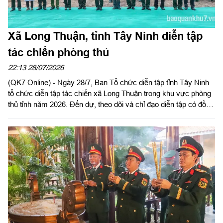
Xã Long Thuận, tỉnh Tây Ninh diễn tập
tác chiến phòng thủ
22:13 28/07/2026
(QK7 Online) - Ngày 28/7, Ban Tổ chức diễn tập tỉnh Tây Ninh
tổ chức diễn tập tác chiến xã Long Thuận trong khu vực phòng
thủ tỉnh năm 2026. Đến dự, theo dõi và chỉ đạo diễn tập có đồng
chí Nguyễn Hồng Sơn, Phó Chủ tịch HĐND tỉnh, Phó Trưởng
ban tổ chức diễn tập tỉnh; Đại tá Trần Đình Hưng, Phó Chỉ huy
trưởng, Tham mưu trưởng Bộ CHQS tỉnh, Ủy viên Ban Chỉ đạo
diễn tập tỉnh, Phó Trưởng ban thường trực Ban tổ chức diễn tập
tỉnh; Đại tá Phạm Ngọc Thạch, Phó Chỉ huy trưởng Bộ CHQS
tỉnh.