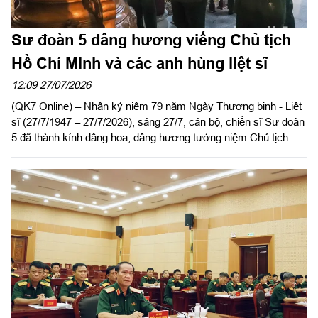
Sư đoàn 5 dâng hương viếng Chủ tịch
Hồ Chí Minh và các anh hùng liệt sĩ
12:09 27/07/2026
(QK7 Online) – Nhân kỷ niệm 79 năm Ngày Thương binh - Liệt
sĩ (27/7/1947 – 27/7/2026), sáng 27/7, cán bộ, chiến sĩ Sư đoàn
5 đã thành kính dâng hoa, dâng hương tưởng niệm Chủ tịch Hồ
Chí Minh và các anh hùng liệt sĩ của Sư đoàn; viếng Nghĩa
trang Liệt sĩ Châu Thành, tỉnh Tây Ninh. Dự và chủ trì buổi lễ có
Đại tá Huỳnh Việt Lê Kha, Sư đoàn trưởng; Đại tá Trần Hoàng
Giang, Bí thư Đảng ủy, Chính ủy Sư đoàn cùng thủ trưởng các
cơ quan, đơn vị.