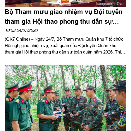
Bộ Tham mưu giao nhiệm vụ Đội tuyển
tham gia Hội thao phòng thủ dân sự
toàn quân năm 2026
10:53 24/07/2026
(QK7 Online) – Ngày 24/7, Bộ Tham mưu Quân khu 7 tổ chức
Hội nghị giao nhiệm vụ, xuất quân của Đội tuyển Quân khu
tham gia Hội thao phòng thủ dân sự toàn quân năm 2026. Thiếu
tướng Trần Ngọc Minh, Ủy viên Thường vụ Đảng ủy, Phó Tư
lệnh Quân khu dự và phát biểu chỉ đạo.