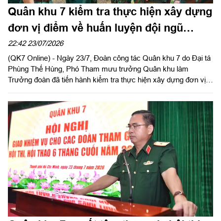
Quân khu 7 kiểm tra thực hiện xây dựng
đơn vị điểm về huấn luyện đội ngũ
chiến thuật
22:42 23/07/2026
(QK7 Online) - Ngày 23/7, Đoàn công tác Quân khu 7 do Đại tá
Phùng Thế Hùng, Phó Tham mưu trưởng Quân khu làm
Trưởng đoàn đã tiến hành kiểm tra thực hiện xây dựng đơn vị
điểm về huấn luyện đội ngũ chiến thuật năm 2026 tại Trung
đoàn 88 (Sư đoàn 302). Tham gia đoàn có Thủ trưởng các
phòng chức năng Quân khu.