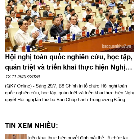
Hội nghị toàn quốc nghiên cứu, học tập,
quán triệt và triển khai thực hiện Nghị
quyết Hội nghị lần thứ ba Ban Chấp
12:11 29/07/2026
(QK7 Online) - Sáng 29/7, Bộ Chính trị tổ chức Hội nghị toàn
hành Trung ương Đảng khóa XIV
quốc nghiên cứu, học tập, quán triệt và triển khai thực hiện Nghị
quyết Hội nghị lần thứ ba Ban Chấp hành Trung ương Đảng
khóa XIV. Tổng Bí thư, Chủ tịch nước Tô Lâm dự và chỉ đạo
Hội nghị.
TIN XEM NHIỀU:
Triển khai thực hiện quyết định giải thể, tổ chức lại