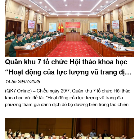
Quân khu 7 tổ chức Hội thảo khoa học
“Hoạt động của lực lượng vũ trang địa
phương tham gia đánh địch đổ bộ
14:55 29/07/2026
(QK7 Online) – Chiều ngày 29/7, Quân khu 7 tổ chức Hội thảo
đường biển trong tác chiến phòng thủ
khoa học với đề tài: "Hoạt động của lực lượng vũ trang địa
Quân khu”
phương tham gia đánh địch đổ bộ đường biển trong tác chiến
phòng thủ Quân khu". Trung tướng Lê Xuân Thế, Ủy viên Ban
Chấp hành Trung ương Đảng, Ủy viên Quân ủy Trung ương,
Phó Bí thư Đảng ủy, Tư lệnh Quân khu, Chủ nhiệm đề tài chủ
trì hội thảo.