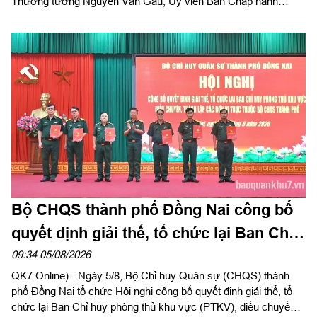
Thượng tướng Nguyễn Văn Gấu, Ủy viên Ban Chấp hành
Trung ương Đảng, Ủy viên Quân ủy Trung ương, Thứ trưởng
Bộ Quốc phòng, Chủ tịch Hội đồng Phổ biến, giáo dục pháp luật
Bộ Quốc phòng chủ trì hội nghị. Hội nghị được tổ chức bằng
hình thức trực tiếp kết hợp với trực tuyến tại 122 điểm cầu
trong toàn quân.
Bộ CHQS thành phố Đồng Nai công bố
quyết định giải thể, tổ chức lại Ban Chỉ
huy phòng thủ khu vực
09:34 05/08/2026
QK7 Online) - Ngày 5/8, Bộ Chỉ huy Quân sự (CHQS) thành
phố Đồng Nai tổ chức Hội nghị công bố quyết định giải thể, tổ
chức lại Ban Chỉ huy phòng thủ khu vực (PTKV), điều chuyển,