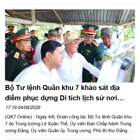
thành lập các đơn vị trực thuộc Bộ CHQS thành phố. Thiếu
tướng Đặng Văn Lẫm, Ủy viên Thường vụ Đảng ủy, Phó Tư
lệnh Quân khu dự và chỉ đạo Hội nghị. Dự Hội nghị có đồng chí
Võ Tấn Đức, Phó Bí thư Thành ủy thành phố Đồng Nai; thủ
trưởng các cơ quan Quân khu; lãnh đạo Bộ CHQS thành phố
Đồng Nai.
Bộ Tư lệnh Quân khu 7 khảo sát địa
điểm phục dựng Di tích lịch sử nơi
thành lập Quân khu
17:19 04/08/2026
(QK7 Online) - Ngày 4/8, Đoàn công tác Bộ Tư lệnh Quân khu
7 do Trung tướng Lê Xuân Thế, Ủy viên Ban Chấp hành Trung
ương Đảng, Ủy viên Quân ủy Trung ương, Phó Bí thư Đảng ủy,
Tư lệnh Quân khu và Trung tướng Trần Vinh Ngọc, Bí thư Đảng