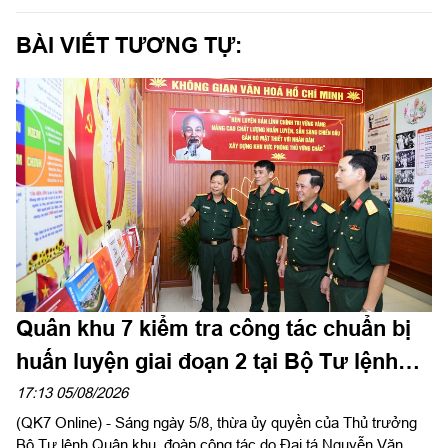
BÀI VIẾT TƯƠNG TỰ:
Quân khu 7 kiểm tra công tác chuẩn bị
huấn luyện giai đoạn 2 tại Bộ Tư lệnh
Thành phố Hồ Chí Minh
17:13 05/08/2026
(QK7 Online) - Sáng ngày 5/8, thừa ủy quyền của Thủ trưởng
Bộ Tư lệnh Quân khu, đoàn công tác do Đại tá Nguyễn Văn