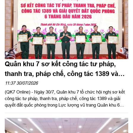
Quân khu 7 sơ kết công tác tư pháp,
thanh tra, pháp chế, công tác 1389 và
giải quyết đất quốc phòng
11:37 30/07/2026
(QK7 Online) - Ngày 30/7, Quân khu 7 tổ chức hội nghị sơ kết
công tác tư pháp, thanh tra, pháp chế, công tác 1389 và giải
quyết đất quốc phòng trong Lực lượng vũ trang Quân khu 6
tháng đầu năm 2026. Thiếu tướng Trần Ngọc Minh, Ủy viên
Thường vụ Đảng ủy, Phó Tư lệnh Quân khu chủ trì hội nghị.