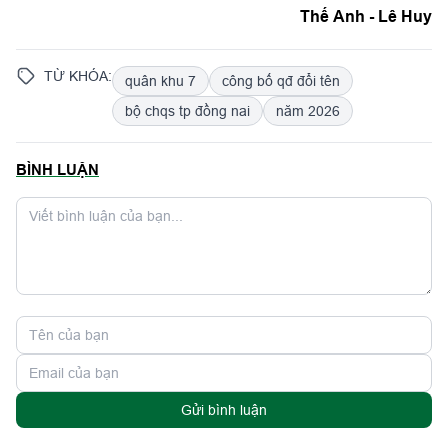
Thế Anh - Lê Huy
TỪ KHÓA:
quân khu 7
công bố qđ đổi tên
bộ chqs tp đồng nai
năm 2026
BÌNH LUẬN
Gửi bình luận