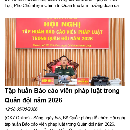
Lộc, Phó Chủ nhiệm Chính trị Quân khu làm trưởng đoàn đã
kiểm tra công tác chuẩn bị và tổ chức huấn luyện giai đoạn 2
năm 2026 tại Trung đoàn Minh Đạm và Ban Chỉ huy Quân sự
(CHQS) phường Tam Long (Bộ Tư lệnh TP Hồ Chí Minh).
Tập huấn Báo cáo viên pháp luật trong
Quân đội năm 2026
12:08 05/08/2026
(QK7 Online) - Sáng ngày 5/8, Bộ Quốc phòng tổ chức Hội nghị
tập huấn Báo cáo viên pháp luật trong Quân đội năm 2026.