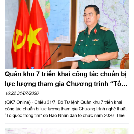
TP Đồng Nai và Bộ CHQS tỉnh Lâm Đồng.
Quân khu 7 triển khai công tác chuẩn bị
lực lượng tham gia Chương trình “Tổ
quốc trong tim”
16:22 31/07/2026
(QK7 Online) - Chiều 31/7, Bộ Tư lệnh Quân khu 7 triển khai
công tác chuẩn bị lực lượng tham gia Chương trình nghệ thuật
“Tổ quốc trong tim” do Báo Nhân dân tổ chức năm 2026. Thiếu
tướng Lê Xuân Bình, Phó Tư lệnh, Tham mưu trưởng Quân
khu chủ trì.