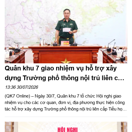
Quân khu 7 giao nhiệm vụ hỗ trợ xây
dựng Trường phổ thông nội trú liên cấp
Tiểu học và Trung học cơ sở Quảng
13:36 30/07/2026
(QK7 Online) – Ngày 30/7, Quân khu 7 tổ chức Hội nghị giao
Trực
nhiệm vụ cho các cơ quan, đơn vị, địa phương thực hiện công
tác hỗ trợ xây dựng Trường phổ thông nội trú liên cấp Tiểu học
và Trung học cơ sở Quảng Trực, tỉnh Lâm Đồng. Thiếu tướng
Lê Xuân Bình, Phó Tư lệnh, Tham mưu trưởng Quân khu chủ
trì hội nghị.