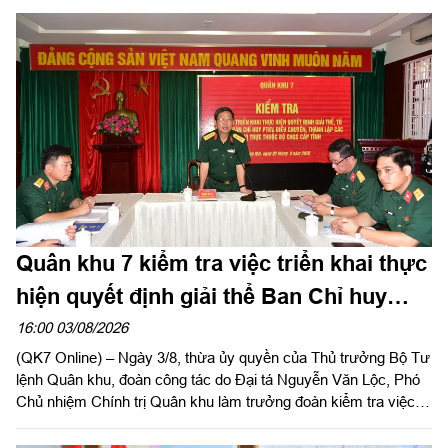
ủy, Chính ủy Quân khu làm trưởng đoàn phối hợp với UBND
tỉnh Tây Ninh khảo sát thực địa khu đất phục dựng Di tích lịch
sử nơi thành lập LLVT Quân khu 7 tại xã Đức Huệ, tỉnh Tây
Ninh. Đồng chí Lê Văn Hẳn, Phó Bí thư Tỉnh uỷ, Chủ tịch
UBND tỉnh Tây Ninh tiếp và làm việc với đoàn.
Quân khu 7 kiểm tra việc triển khai thực
hiện quyết định giải thể Ban Chỉ huy
PTKV tại TP Đồng Nai và tỉnh Lâm Đồng
16:00 03/08/2026
(QK7 Online) – Ngày 3/8, thừa ủy quyền của Thủ trưởng Bộ Tư
lệnh Quân khu, đoàn công tác do Đại tá Nguyễn Văn Lộc, Phó
Chủ nhiệm Chính trị Quân khu làm trưởng đoàn kiểm tra việc
triển khai thực hiện quyết định giải thể, tổ chức lại Ban Chỉ huy
PTKV, điều chuyển, thành lập các đơn vị trực thuộc Bộ CHQS