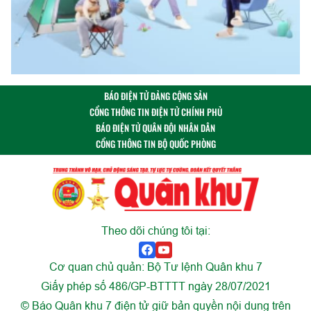
BÁO ĐIỆN TỬ ĐẢNG CỘNG SẢN
CỔNG THÔNG TIN ĐIỆN TỬ CHÍNH PHỦ
BÁO ĐIỆN TỬ QUÂN ĐỘI NHÂN DÂN
CỔNG THÔNG TIN BỘ QUỐC PHÒNG
Theo dõi chúng tôi tại:
Cơ quan chủ quản: Bộ Tư lệnh Quân khu 7
Giấy phép số 486/GP-BTTTT ngày 28/07/2021
© Báo Quân khu 7 điện tử giữ bản quyền nội dung trên