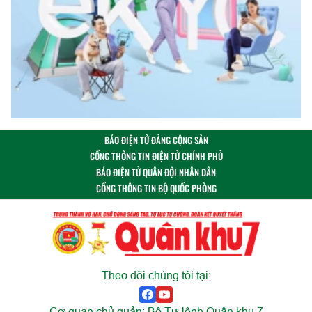
BÁO ĐIỆN TỬ ĐẢNG CỘNG SẢN
CỔNG THÔNG TIN ĐIỆN TỬ CHÍNH PHỦ
BÁO ĐIỆN TỬ QUÂN ĐỘI NHÂN DÂN
CỔNG THÔNG TIN BỘ QUỐC PHÒNG
Theo dõi chúng tôi tại:
Cơ quan chủ quản: Bộ Tư lệnh Quân khu 7