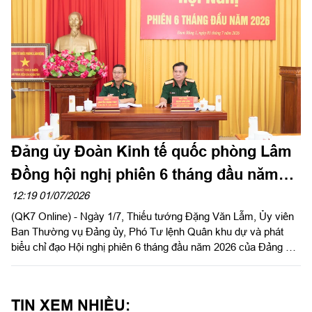
Đảng ủy Đoàn Kinh tế quốc phòng Lâm
Đồng hội nghị phiên 6 tháng đầu năm
2026
12:19 01/07/2026
(QK7 Online) - Ngày 1/7, Thiếu tướng Đặng Văn Lẫm, Ủy viên
Ban Thường vụ Đảng ủy, Phó Tư lệnh Quân khu dự và phát
biểu chỉ đạo Hội nghị phiên 6 tháng đầu năm 2026 của Đảng ủy
Đoàn Kinh tế quốc phòng Lâm Đồng. Thượng tá Nguyễn Trọng
Thúy, Bí thư Đảng ủy, Chính trị viên Đoàn Kinh tế quốc phòng
Lâm Đồng chủ trì hội nghị.
TIN XEM NHIỀU: