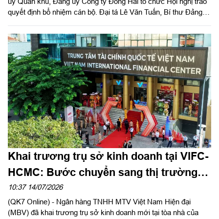
ủy Quân khu, Đảng ủy Công ty Đông Hải tổ chức Hội nghị trao
quyết định bổ nhiệm cán bộ. Đại tá Lê Văn Tuấn, Bí thư Đảng
ủy, Chủ tịch Công ty chủ trì hội nghị.
Khai trương trụ sở kinh doanh tại VIFC-
HCMC: Bước chuyển sang thị trường
phía Nam của Ngân hàng MBV
10:37 14/07/2026
(QK7 Online) - Ngân hàng TNHH MTV Việt Nam Hiện đại
(MBV) đã khai trương trụ sở kinh doanh mới tại tòa nhà của