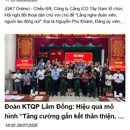
(QK7 Online) - Chiều 6/8, Công ty Cảng ICD Tây Nam tổ chức
Hội nghị đối thoại dân chủ với chủ đề "Lắng nghe đoàn viên,
người lao động nói". Đại tá Nguyễn Phú Khánh, Đảng ủy viên,
Phó Tổng giám đốc Công ty Tây Nam dự và phát biểu chỉ đạo.
Thượng tá Nguyễn Ngọc Khánh, Giám đốc Công ty Cảng ICD
Tây Nam chủ trì hội nghị. Dự hội nghị có Đại tá Phạm Thị Thu
Hương, Trưởng phòng Công tác quần chúng, Cục Chính trị
Quân khu 7; Đại tá Trần Thị Mỹ Châu, Phó Tổng giám đốc
Công ty Tây Nam cùng đông đảo cán bộ, đoàn viên, người lao
động Công ty Cảng ICD Tây Nam.
Đoàn KTQP Lâm Đồng: Hiệu quả mô
hình “Tăng cường gắn kết thân thiện, hỗ
trợ, giúp đỡ đồng bào dân tộc, tôn giáo”
18:05 29/07/2026