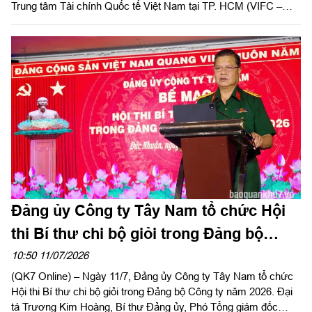
Trung tâm Tài chính Quốc tế Việt Nam tại TP. HCM (VIFC –
HCMC) số 8 Nguyễn Huệ, phường Sài Gòn. Sự kiện là lời chào
chính thức từ MBV khi hiện diện tại đại lộ Nguyễn Huệ, mở đầu
cho bước đồng hành cùng hạ tầng tài chính mới của Thành
phố. Đây cũng là công trình ý nghĩa chào mừng kỷ niệm 50
năm Thành phố vinh dự mang tên Chủ tịch Hồ Chí Minh và
hướng tới cột mốc 30 năm Ngân hàng Thương mại cổ phần
Quân đội (MB) có mặt tại khu vực phía Nam.
Đảng ủy Công ty Tây Nam tổ chức Hội
thi Bí thư chi bộ giỏi trong Đảng bộ
Công ty năm 2026
10:50 11/07/2026
(QK7 Online) – Ngày 11/7, Đảng ủy Công ty Tây Nam tổ chức
Hội thi Bí thư chi bộ giỏi trong Đảng bộ Công ty năm 2026. Đại
tá Trương Kim Hoàng, Bí thư Đảng ủy, Phó Tổng giám đốc