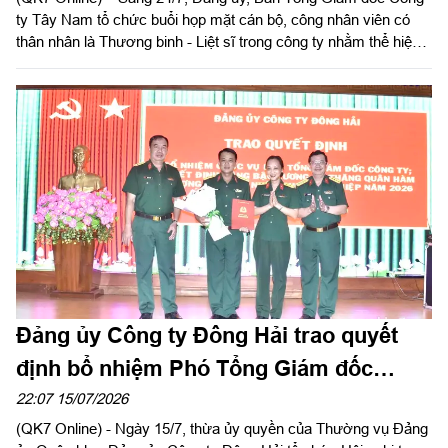
ty Tây Nam tổ chức buổi họp mặt cán bộ, công nhân viên có
thân nhân là Thương binh - Liệt sĩ trong công ty nhằm thể hiện
sự tri ân, ghi nhớ công lao to lớn của các anh hùng liệt sĩ và
thương binh, bệnh binh nhân kỷ niệm 79 năm ngày Thương
binh - Liệt sĩ (27/7/1947 – 27/7/2026).
Đảng ủy Công ty Đông Hải trao quyết
định bổ nhiệm Phó Tổng Giám đốc
Công ty
22:07 15/07/2026
(QK7 Online) - Ngày 15/7, thừa ủy quyền của Thường vụ Đảng