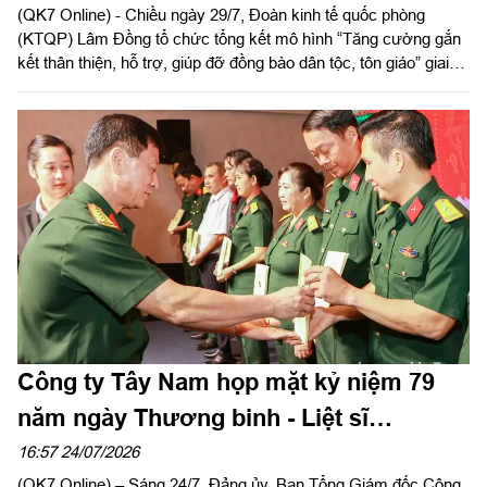
(QK7 Online) - Chiều ngày 29/7, Đoàn kinh tế quốc phòng
(KTQP) Lâm Đồng tổ chức tổng kết mô hình “Tăng cường gắn
kết thân thiện, hỗ trợ, giúp đỡ đồng bào dân tộc, tôn giáo” giai
đoạn 2019 - 2025. Đại tá Nguyễn Như Trúc, Phó Chủ nhiệm
Chính trị Quân khu dự chỉ đạo hội nghị.
Công ty Tây Nam họp mặt kỷ niệm 79
năm ngày Thương binh - Liệt sĩ
(27/7/1947 – 27/7/2026)
16:57 24/07/2026
(QK7 Online) – Sáng 24/7, Đảng ủy, Ban Tổng Giám đốc Công