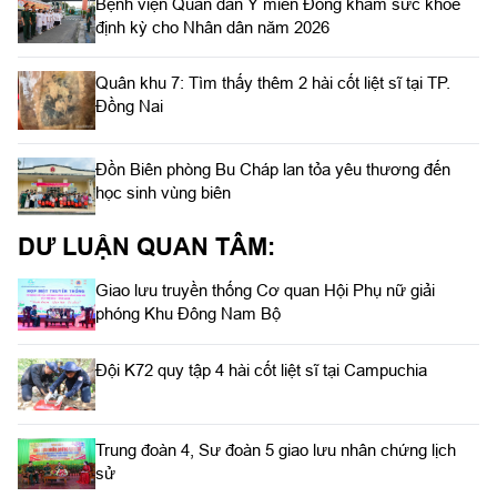
Bệnh viện Quân dân Y miền Đông khám sức khỏe
định kỳ cho Nhân dân năm 2026
Quân khu 7: Tìm thấy thêm 2 hài cốt liệt sĩ tại TP.
Đồng Nai
Đồn Biên phòng Bu Cháp lan tỏa yêu thương đến
học sinh vùng biên
DƯ LUẬN QUAN TÂM:
Giao lưu truyền thống Cơ quan Hội Phụ nữ giải
phóng Khu Đông Nam Bộ
Đội K72 quy tập 4 hài cốt liệt sĩ tại Campuchia
Trung đoàn 4, Sư đoàn 5 giao lưu nhân chứng lịch
sử