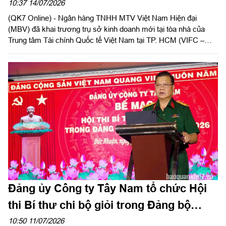
phía Nam của Ngân hàng MBV
10:37 14/07/2026
(QK7 Online) - Ngân hàng TNHH MTV Việt Nam Hiện đại
(MBV) đã khai trương trụ sở kinh doanh mới tại tòa nhà của
Trung tâm Tài chính Quốc tế Việt Nam tại TP. HCM (VIFC –
HCMC) số 8 Nguyễn Huệ, phường Sài Gòn. Sự kiện là lời chào
chính thức từ MBV khi hiện diện tại đại lộ Nguyễn Huệ, mở đầu
cho bước đồng hành cùng hạ tầng tài chính mới của Thành
phố. Đây cũng là công trình ý nghĩa chào mừng kỷ niệm 50
năm Thành phố vinh dự mang tên Chủ tịch Hồ Chí Minh và
hướng tới cột mốc 30 năm Ngân hàng Thương mại cổ phần
Quân đội (MB) có mặt tại khu vực phía Nam.
Đảng ủy Công ty Tây Nam tổ chức Hội
thi Bí thư chi bộ giỏi trong Đảng bộ
Công ty năm 2026
10:50 11/07/2026