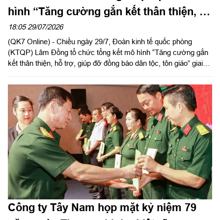
hình “Tăng cường gắn kết thân thiện, hỗ
trợ, giúp đỡ đồng bào dân tộc, tôn giáo”
18:05 29/07/2026
(QK7 Online) - Chiều ngày 29/7, Đoàn kinh tế quốc phòng
(KTQP) Lâm Đồng tổ chức tổng kết mô hình “Tăng cường gắn
kết thân thiện, hỗ trợ, giúp đỡ đồng bào dân tộc, tôn giáo” giai
đoạn 2019 - 2025. Đại tá Nguyễn Như Trúc, Phó Chủ nhiệm
Chính trị Quân khu dự chỉ đạo hội nghị.
Công ty Tây Nam họp mặt kỷ niệm 79