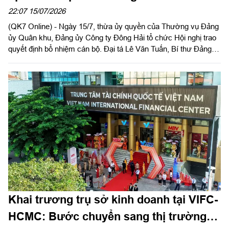
Công ty
22:07 15/07/2026
(QK7 Online) - Ngày 15/7, thừa ủy quyền của Thường vụ Đảng
ủy Quân khu, Đảng ủy Công ty Đông Hải tổ chức Hội nghị trao
quyết định bổ nhiệm cán bộ. Đại tá Lê Văn Tuấn, Bí thư Đảng
ủy, Chủ tịch Công ty chủ trì hội nghị.
Khai trương trụ sở kinh doanh tại VIFC-
HCMC: Bước chuyển sang thị trường