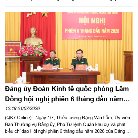
công tác tại khu kinh tế quốc phòng Bắc Lâm Đồng giai đoạn
2021 - 2030”.
Đảng ủy Đoàn Kinh tế quốc phòng Lâm
Đồng hội nghị phiên 6 tháng đầu năm
2026
12:19 01/07/2026
(QK7 Online) - Ngày 1/7, Thiếu tướng Đặng Văn Lẫm, Ủy viên
Ban Thường vụ Đảng ủy, Phó Tư lệnh Quân khu dự và phát
biểu chỉ đạo Hội nghị phiên 6 tháng đầu năm 2026 của Đảng ủy
Đoàn Kinh tế quốc phòng Lâm Đồng. Thượng tá Nguyễn Trọng