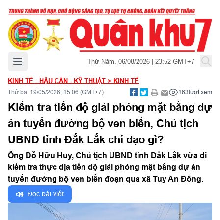
Mở menu chính
Thứ Năm, 06/08/2026 | 23:52 GMT+7
KINH TẾ - HẬU CẦN - KỸ THUẬT
>
KINH TẾ
Thứ ba, 19/05/2026, 15:06 (GMT+7)
163
lượt xem
Kiểm tra tiến độ giải phóng mặt bằng dự
án tuyến đường bộ ven biển, Chủ tịch
UBND tỉnh Đắk Lắk chỉ đạo gì?
Ông Đỗ Hữu Huy, Chủ tịch UBND tỉnh Đắk Lắk vừa đi
kiểm tra thực địa tiến độ giải phóng mặt bằng dự án
tuyến đường bộ ven biển đoạn qua xã Tuy An Đông.
Đọc bài viết