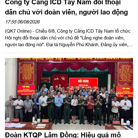
Công ty Cảng ICD Tây Nam đối thoại
dân chủ với đoàn viên, người lao động
17:55 06/08/2026
(QK7 Online) - Chiều 6/8, Công ty Cảng ICD Tây Nam tổ chức
Hội nghị đối thoại dân chủ với chủ đề "Lắng nghe đoàn viên,
người lao động nói". Đại tá Nguyễn Phú Khánh, Đảng ủy viên,
Phó Tổng giám đốc Công ty Tây Nam dự và phát biểu chỉ đạo.
Thượng tá Nguyễn Ngọc Khánh, Giám đốc Công ty Cảng ICD
Tây Nam chủ trì hội nghị. Dự hội nghị có Đại tá Phạm Thị Thu
Hương, Trưởng phòng Công tác quần chúng, Cục Chính trị
Quân khu 7; Đại tá Trần Thị Mỹ Châu, Phó Tổng giám đốc
Công ty Tây Nam cùng đông đảo cán bộ, đoàn viên, người lao
động Công ty Cảng ICD Tây Nam.
Đoàn KTQP Lâm Đồng: Hiệu quả mô