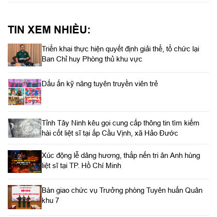
Thúy, Bí thư Đảng ủy, Chính trị viên Đoàn Kinh tế quốc phòng
Lâm Đồng chủ trì hội nghị.
TIN XEM NHIỀU:
Triển khai thực hiện quyết định giải thể, tổ chức lại
Ban Chỉ huy Phòng thủ khu vực
Dấu ấn kỹ năng tuyên truyền viên trẻ
Tỉnh Tây Ninh kêu gọi cung cấp thông tin tìm kiếm
hài cốt liệt sĩ tại ấp Cầu Vịnh, xã Hảo Đước
Xúc động lễ dâng hương, thắp nến tri ân Anh hùng
liệt sĩ tại TP. Hồ Chí Minh
Bàn giao chức vụ Trưởng phòng Tuyên huấn Quân
khu 7