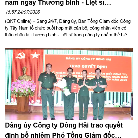
năm ngày Thương binh - Liệt sĩ
(27/7/1947 – 27/7/2026)
16:57 24/07/2026
(QK7 Online) – Sáng 24/7, Đảng ủy, Ban Tổng Giám đốc Công
ty Tây Nam tổ chức buổi họp mặt cán bộ, công nhân viên có
thân nhân là Thương binh - Liệt sĩ trong công ty nhằm thể hiện
sự tri ân, ghi nhớ công lao to lớn của các anh hùng liệt sĩ và
thương binh, bệnh binh nhân kỷ niệm 79 năm ngày Thương
binh - Liệt sĩ (27/7/1947 – 27/7/2026).
Đảng ủy Công ty Đông Hải trao quyết
định bổ nhiệm Phó Tổng Giám đốc