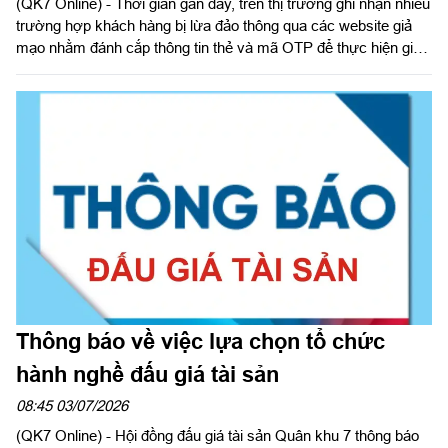
(QK7 Online) - Thời gian gần đây, trên thị trường ghi nhận nhiều
trường hợp khách hàng bị lừa đảo thông qua các website giả
mạo nhằm đánh cắp thông tin thẻ và mã OTP để thực hiện giao
dịch gian lận. Các đối tượng lừa đảo thường tạo lập website có
giao diện tương tự website của doanh nghiệp, thương hiệu uy
tín hoặc cơ quan nhà nước để tạo lòng tin với khách hàng.
Thông báo về việc lựa chọn tổ chức
hành nghề đấu giá tài sản
08:45 03/07/2026
(QK7 Online) - Hội đồng đấu giá tài sản Quân khu 7 thông báo