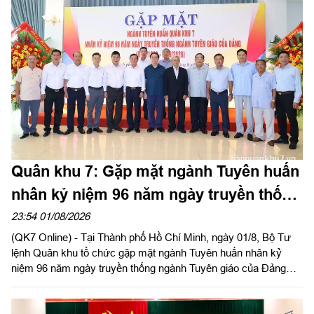
Quân khu 7: Gặp mặt ngành Tuyên huấn
nhân kỷ niệm 96 năm ngày truyền thống
ngành Tuyên giáo của Đảng
23:54 01/08/2026
(QK7 Online) - Tại Thành phố Hồ Chí Minh, ngày 01/8, Bộ Tư
lệnh Quân khu tổ chức gặp mặt ngành Tuyên huấn nhân kỷ
niệm 96 năm ngày truyền thống ngành Tuyên giáo của Đảng
(01/8/1930 - 01/8/2026). Dự buổi gặp mặt có Đại tướng Nguyễn
Trọng Nghĩa, Ủy viên Bộ Chính trị, Bí thư Trung ương Đảng, Ủy