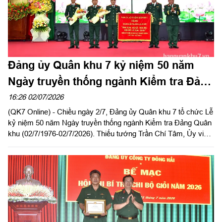
Đảng ủy Quân khu 7 kỷ niệm 50 năm
Ngày truyền thống ngành Kiểm tra Đảng
Quân khu (02/7/1976-02/7/2026)
16:26 02/07/2026
(QK7 Online) - Chiều ngày 2/7, Đảng ủy Quân khu 7 tổ chức Lễ
kỷ niệm 50 năm Ngày truyền thống ngành Kiểm tra Đảng Quân
khu (02/7/1976-02/7/2026). Thiếu tướng Trần Chí Tâm, Ủy viên
Ban Thường vụ Đảng ủy, Phó Chính ủy Quân khu, Chủ nhiệm
UBKT Đảng ủy Quân khu dự và chủ trì buổi lễ.