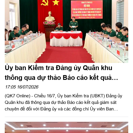
viên Thường vụ Quân ủy Trung ương, Chủ nhiệm Tổng cục
Chính trị Quân đội nhân dân Việt Nam, nguyên Trưởng phòng
Tuyên huấn Quân khu 7; Trung tướng Trần Vinh Ngọc, Bí thư
Đảng ủy, Chính ủy Quân khu.
Ủy ban Kiểm tra Đảng ủy Quân khu
thông qua dự thảo Báo cáo kết quả
giám sát chuyên đề Đảng ủy Lữ đoàn 26
17:05 16/07/2026
(QK7 Online) - Chiều 16/7, Ủy ban Kiểm tra (UBKT) Đảng ủy
Quân khu đã thông qua dự thảo Báo cáo kết quả giám sát
chuyên đề đối với Đảng ủy và các đồng chí Ủy viên Ban
Thường vụ Đảng ủy Lữ đoàn 26 về thực hiện nhiệm vụ chính trị
và công tác xây dựng Đảng. Đại tá Đỗ Thành Việt, Phó Chủ
nhiệm UBKT Đảng ủy Quân khu, Phó Trưởng đoàn giám sát dự