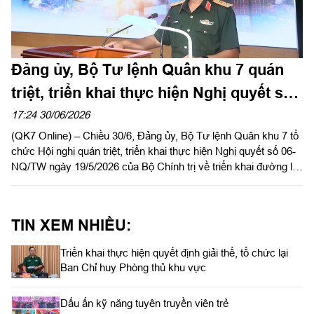
Đảng ủy, Bộ Tư lệnh Quân khu 7 quán
triệt, triển khai thực hiện Nghị quyết số
06-NQ/TW
17:24 30/06/2026
(QK7 Online) – Chiều 30/6, Đảng ủy, Bộ Tư lệnh Quân khu 7 tổ
chức Hội nghị quán triệt, triển khai thực hiện Nghị quyết số 06-
NQ/TW ngày 19/5/2026 của Bộ Chính trị về triển khai đường lối
đối ngoại Đại hội XIV của Đảng. Trung tướng Trần Vinh Ngọc,
Bí thư Đảng ủy, Chính ủy Quân khu chủ trì hội nghị.
TIN XEM NHIỀU:
Triển khai thực hiện quyết định giải thể, tổ chức lại
Ban Chỉ huy Phòng thủ khu vực
Dấu ấn kỹ năng tuyên truyền viên trẻ