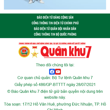
BÁO ĐIỆN TỬ ĐẢNG CỘNG SẢN
CỔNG THÔNG TIN ĐIỆN TỬ CHÍNH PHỦ
BÁO ĐIỆN TỬ QUÂN ĐỘI NHÂN DÂN
CỔNG THÔNG TIN BỘ QUỐC PHÒNG
Theo dõi chúng tôi tại:
Cơ quan chủ quản: Bộ Tư lệnh Quân khu 7
Giấy phép số 486/GP-BTTTT ngày 28/07/2021
© Báo Quân khu 7 điện tử giữ bản quyền nội dung trên
website này.
Tòa soạn: 17/12 Hồ Văn Huê, phường Đức Nhuận, TP. Hồ
Chí Minh