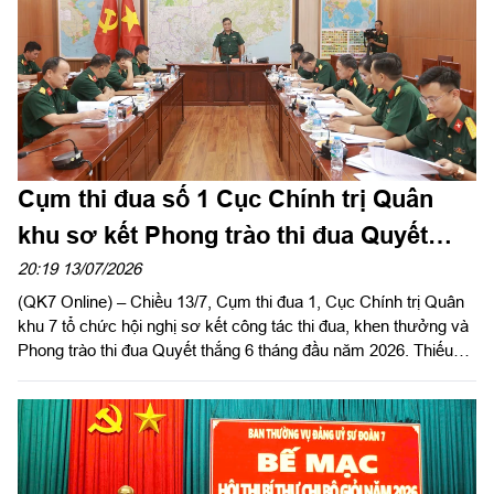
Cụm thi đua số 1 Cục Chính trị Quân
khu sơ kết Phong trào thi đua Quyết
thắng 6 tháng đầu năm 2026
20:19 13/07/2026
(QK7 Online) – Chiều 13/7, Cụm thi đua 1, Cục Chính trị Quân
khu 7 tổ chức hội nghị sơ kết công tác thi đua, khen thưởng và
Phong trào thi đua Quyết thắng 6 tháng đầu năm 2026. Thiếu
tướng Trần Đức Thắng, Bí thư Đảng ủy Cục Chính trị, Phó Chủ
nhiệm Chính trị Quân khu 7 dự và phát biểu chỉ đạo hội nghị.