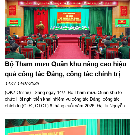
và chỉ đạo hội nghị. Đại tá Trương Văn Lan, Bí thư Đảng ủy,
Chính ủy Lữ đoàn 26 chủ trì hội nghị.
Bộ Tham mưu Quân khu nâng cao hiệu
quả công tác Đảng, công tác chính trị
14:47 14/07/2026
(QK7 Online) - Sáng ngày 14/7, Bộ Tham mưu Quân khu tổ
chức Hội nghị triển khai nhiệm vụ công tác Đảng, công tác
chính trị (CTĐ, CTCT) 6 tháng cuối năm 2026. Đại tá Nguyễn
Ngọc Kiên, Bí thư Đảng ủy Bộ Tham mưu, Phó Tham mưu
trưởng Quân khu chủ trì hội nghị.