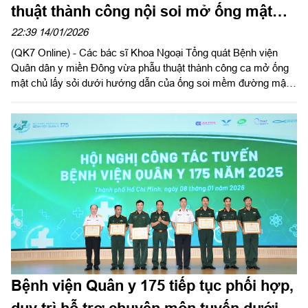
thuật thành công nội soi mở ống mật
chủ lấy sỏi dưới hướng dẫn của ống soi
22:39 14/01/2026
(QK7 Online) - Các bác sĩ Khoa Ngoại Tổng quát Bệnh viện
mềm
Quân dân y miền Đông vừa phẫu thuật thành công ca mở ống
mật chủ lấy sỏi dưới hướng dẫn của ống soi mềm đường mật
cho bệnh nhân nữ 42 tuổi, cư trú tại phường Thủ Đức, TPHCM
có tiền sử cắt túi mật cách đây 5 năm.
Bệnh viện Quân y 175 tiếp tục phối hợp,
duy trì hỗ trợ chuyên môn tuyến dưới