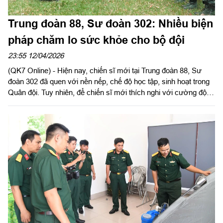
Trung đoàn 88, Sư đoàn 302: Nhiều biện
pháp chăm lo sức khỏe cho bộ đội
23:55 12/04/2026
(QK7 Online) - Hiện nay, chiến sĩ mới tại Trung đoàn 88, Sư
đoàn 302 đã quen với nền nếp, chế độ học tập, sinh hoạt trong
Quân đội. Tuy nhiên, để chiến sĩ mới thích nghi với cường độ
cao, đơn vị đã chủ động làm tốt công tác phòng chống dịch
bệnh, say nắng, say nóng, đảm bảo quân số khỏe cho học tập,
huấn luyện, ở điều kiện rất khắc nghiệt.