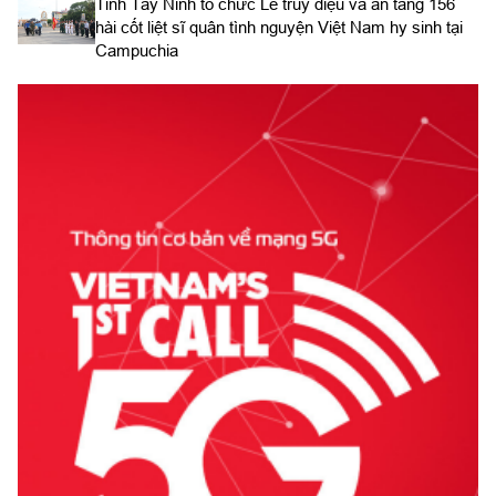
​Tỉnh Tây Ninh tổ chức Lễ truy điệu và an táng 156
hài cốt liệt sĩ quân tình nguyện Việt Nam hy sinh tại
Campuchia