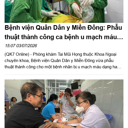
Bệnh viện Quân Dân y Miền Đông: Phẫu
thuật thành công ca bệnh u mạch máu
dạng hang trong xương hốc mũi cực kỳ
15:07 03/07/2026
(QK7 Online) - Phòng khám Tai Mũi Họng thuộc Khoa Ngoại
hiếm gặp
chuyên khoa, Bệnh viện Quân Dân y Miền Đông vừa phẫu
thuật thành công cho một bệnh nhân bị u mạch máu dạng hang
trong xương vùng hốc mũi. Đây là ca bệnh đặc biệt hiếm gặp,
tiềm ẩn nguy cơ xuất huyết ồ ạt trong quá trình điều trị nếu
không có chiến lược can thiệp chính xác.