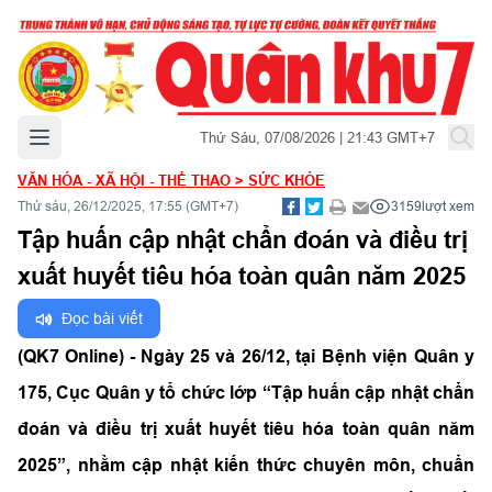
Mở menu chính
Thứ Sáu, 07/08/2026 | 21:43 GMT+7
VĂN HÓA - XÃ HỘI - THỂ THAO
>
SỨC KHỎE
Thứ sáu, 26/12/2025, 17:55 (GMT+7)
3159
lượt xem
Tập huấn cập nhật chẩn đoán và điều trị
xuất huyết tiêu hóa toàn quân năm 2025
Đọc bài viết
(QK7 Online) - Ngày
25 và 26/12, tại Bệnh viện Quân y
175, Cục Quân y tổ chức lớp “Tập huấn cập nhật chẩn
đoán và điều trị xuất huyết tiêu hóa toàn quân năm
2025”, nhằm cập nhật kiến thức chuyên môn, chuẩn