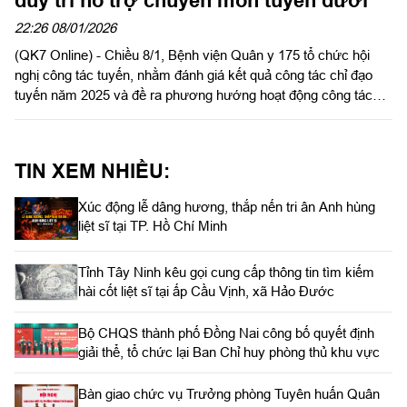
22:26 08/01/2026
(QK7 Online) - Chiều 8/1, Bệnh viện Quân y 175 tổ chức hội
nghị công tác tuyến, nhằm đánh giá kết quả công tác chỉ đạo
tuyến năm 2025 và đề ra phương hướng hoạt động công tác
chỉ đạo tuyến năm 2026. Thiếu tướng, GS.TS Nguyễn Trường
Giang, Cục trưởng cục Quân y dự, chỉ đạo hội nghị. Thiếu
tướng, Tiến sĩ, Thầy thuốc nhân dân Trần Quốc Việt, Giám đốc
TIN XEM NHIỀU:
Bệnh viện Quân y 175 chủ trì hội nghị.
Xúc động lễ dâng hương, thắp nến tri ân Anh hùng
liệt sĩ tại TP. Hồ Chí Minh
Tỉnh Tây Ninh kêu gọi cung cấp thông tin tìm kiếm
hài cốt liệt sĩ tại ấp Cầu Vịnh, xã Hảo Đước
Bộ CHQS thành phố Đồng Nai công bố quyết định
giải thể, tổ chức lại Ban Chỉ huy phòng thủ khu vực
Bàn giao chức vụ Trưởng phòng Tuyên huấn Quân