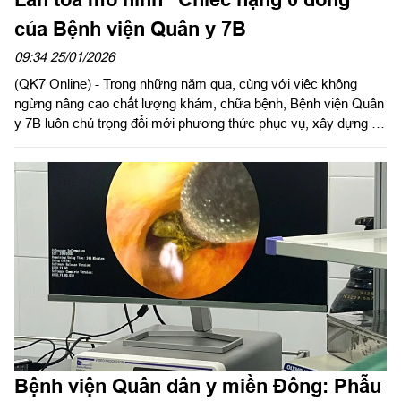
của Bệnh viện Quân y 7B
09:34 25/01/2026
(QK7 Online) - Trong những năm qua, cùng với việc không
ngừng nâng cao chất lượng khám, chữa bệnh, Bệnh viện Quân
y 7B luôn chú trọng đổi mới phương thức phục vụ, xây dựng và
nhân rộng các mô hình chăm sóc người bệnh mang đậm tính
nhân văn, thể hiện rõ bản chất tốt đẹp của người thầy thuốc
Quân đội. Một trong những mô hình tiêu biểu, có sức lan tỏa
sâu rộng là mô hình “Chiếc nạng 0 đồng”, xuất phát từ chính
thực tiễn điều trị và nhu cầu của người bệnh.
Bệnh viện Quân dân y miền Đông: Phẫu