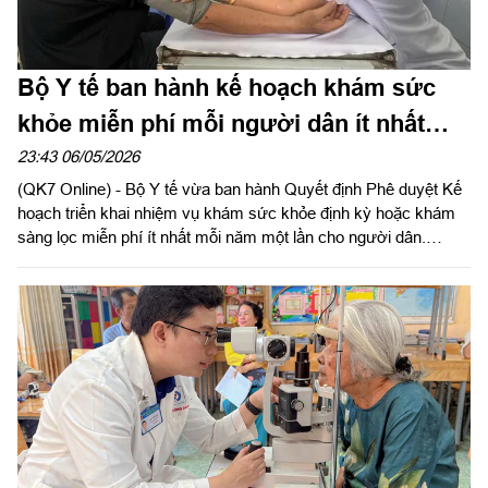
Bộ Y tế ban hành kế hoạch khám sức
khỏe miễn phí mỗi người dân ít nhất
mỗi năm một lần
23:43 06/05/2026
(QK7 Online) - Bộ Y tế vừa ban hành Quyết định Phê duyệt Kế
hoạch triển khai nhiệm vụ khám sức khỏe định kỳ hoặc khám
sàng lọc miễn phí ít nhất mỗi năm một lần cho người dân.
Quyết định được ban hành nhằm cụ thể hóa Nghị quyết số 72-
NQ/TW của Bộ Chính trị và Nghị quyết số 282/NQ-CP của
Chính phủ.