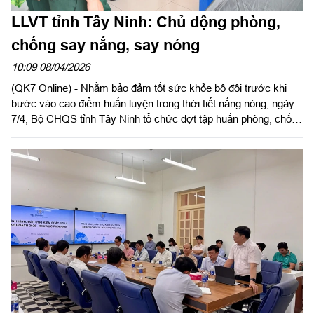
LLVT tỉnh Tây Ninh: Chủ động phòng,
chống say nắng, say nóng
10:09 08/04/2026
(QK7 Online) - Nhằm bảo đảm tốt sức khỏe bộ đội trước khi
bước vào cao điểm huấn luyện trong thời tiết nắng nóng, ngày
7/4, Bộ CHQS tỉnh Tây Ninh tổ chức đợt tập huấn phòng, chống
say nắng, say nóng; phòng, chống bệnh truyền nhiễm và bảo
đảm vệ sinh an toàn thực phẩm năm 2026 cho cán bộ, chiến sĩ
LLVT tỉnh.