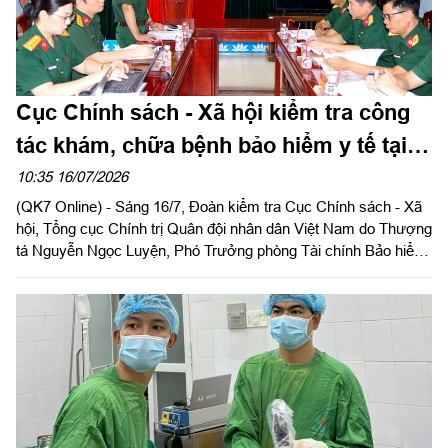
Cục Chính sách - Xã hội kiểm tra công
tác khám, chữa bệnh bảo hiểm y tế tại
sư đoàn 309
10:35 16/07/2026
(QK7 Online) - Sáng 16/7, Đoàn kiểm tra Cục Chính sách - Xã
hội, Tổng cục Chính trị Quân đội nhân dân Việt Nam do Thượng
tá Nguyễn Ngọc Luyện, Phó Trưởng phòng Tài chính Bảo hiểm
Quân đội, Cục Chính sách - Xã hội làm trưởng đoàn tiến hành
kiểm tra việc thực hiện hợp đồng khám bệnh, chữa bệnh bảo
hiểm y tế tại Bệnh xá Sư đoàn 309.