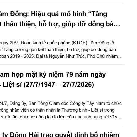
ễn Ngọc Khánh, Giám đốc Công ty Cảng ICD Tây Nam chủ trì
ị có Đại tá Phạm Thị Thu Hương, Trưởng phòng Công tác quần
m Đồng: Hiệu quả mô hình “Tăng
Quân khu 7; Đại tá Trần Thị Mỹ Châu, Phó Tổng giám đốc
 đông đảo cán bộ, đoàn viên, người lao động Công ty Cảng
 thân thiện, hỗ trợ, giúp đỡ đồng bào
iáo”
 ngày 29/7, Đoàn kinh tế quốc phòng (KTQP) Lâm Đồng tổ
 “Tăng cường gắn kết thân thiện, hỗ trợ, giúp đỡ đồng bào
ai đoạn 2019 - 2025. Đại tá Nguyễn Như Trúc, Phó Chủ nhiệm
chỉ đạo hội nghị.
Nam họp mặt kỷ niệm 79 năm ngày
Liệt sĩ (27/7/1947 – 27/7/2026)
24/7, Đảng ủy, Ban Tổng Giám đốc Công ty Tây Nam tổ chức
ông nhân viên có thân nhân là Thương binh - Liệt sĩ trong
sự tri ân, ghi nhớ công lao to lớn của các anh hùng liệt sĩ và
h nhân kỷ niệm 79 năm ngày Thương binh - Liệt sĩ (27/7/1947
ty Đông Hải trao quyết định bổ nhiệm