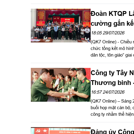
đạo. Thượng tá Nguy
hội nghị. Dự hội ngh
Đoàn KTQP Lâ
chúng, Cục Chính trị 
Công ty Tây Nam cùng
cường gắn kết
ICD Tây Nam.
dân tộc, tôn g
18:05 29/07/2026
(QK7 Online) - Chiều
chức tổng kết mô hình
dân tộc, tôn giáo” gi
Chính trị Quân khu dự 
Công ty Tây 
Thương binh - 
16:57 24/07/2026
(QK7 Online) – Sáng 
buổi họp mặt cán bộ, c
công ty nhằm thể hiện 
thương binh, bệnh bin
– 27/7/2026).
Đảng ủy Công 