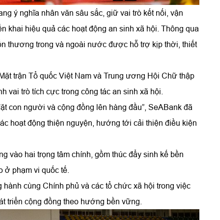
 ý nghĩa nhân văn sâu sắc, giữ vai trò kết nối, vận
ển khai hiệu quả các hoạt động an sinh xã hội. Thông qua
n thương trong và ngoài nước được hỗ trợ kịp thời, thiết
Mặt trận Tổ quốc Việt Nam và Trung ương Hội Chữ thập
 vai trò tích cực trong công tác an sinh xã hội.
“đặt con người và cộng đồng lên hàng đầu”, SeABank đã
c hoạt động thiện nguyện, hướng tới cải thiện điều kiện
 vào hai trọng tâm chính, gồm thúc đẩy sinh kế bền
o ở phạm vi quốc tế.
hành cùng Chính phủ và các tổ chức xã hội trong việc
hát triển cộng đồng theo hướng bền vững.