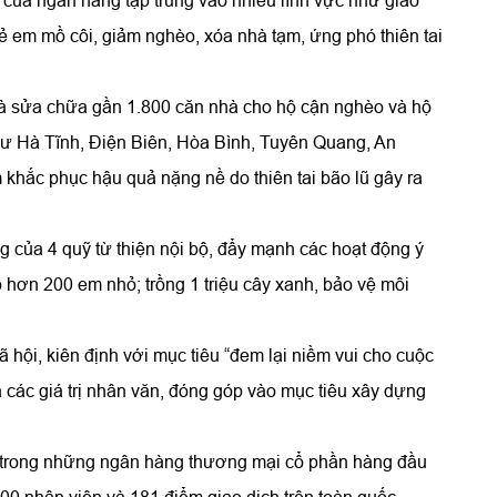
 của ngân hàng tập trung vào nhiều lĩnh vực như giáo
rẻ em mồ côi, giảm nghèo, xóa nhà tạm, ứng phó thiên tai
à sửa chữa gần 1.800 căn nhà cho hộ cận nghèo và hộ
hư Hà Tĩnh, Điện Biên, Hòa Bình, Tuyên Quang, An
khắc phục hậu quả nặng nề do thiên tai bão lũ gây ra
ng của 4 quỹ từ thiện nội bộ, đẩy mạnh các hoạt động ý
 hơn 200 em nhỏ; trồng 1 triệu cây xanh, bảo vệ môi
ã hội, kiên định với mục tiêu “đem lại niềm vui cho cuộc
 các giá trị nhân văn, đóng góp vào mục tiêu xây dựng
 trong những ngân hàng thương mại cổ phần hàng đầu