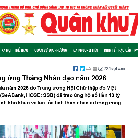
 XÃ HỘI - THỂ THAO
QUÂN SỰ ĐỊA PHƯƠNG
ĐA PHƯƠNG TIỆN
KINH TẾ - HẬU CẦN - K
227
lượt xem
ng ứng Tháng Nhân đạo năm 2026
ia năm 2026 do Trung ương Hội Chữ thập đỏ Việt
eABank, HOSE: SSB) đã trao ủng hộ số tiền 10 tỷ
nh khó khăn và lan tỏa tinh thần nhân ái trong cộng