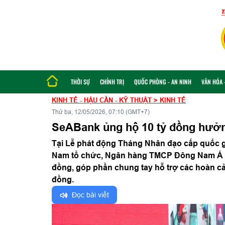
THỜI SỰ
CHÍNH TRỊ
QUỐC PHÒNG - AN NINH
VĂN HÓA -
KINH TẾ - HẬU CẦN - KỸ THUẬT
>
KINH TẾ
Thứ ba, 12/05/2026, 07:10 (GMT+7)
SeABank ủng hộ 10 tỷ đồng hưở
Tại Lễ phát động Tháng Nhân đạo cấp quốc g
Nam tổ chức, Ngân hàng TMCP Đông Nam Á (S
đồng, góp phần chung tay hỗ trợ các hoàn cả
đồng.
Đọc bài viết