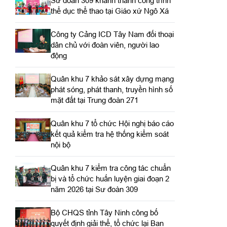
Sư đoàn 309 khánh thành công trình
thể dục thể thao tại Giáo xứ Ngô Xá
Công ty Cảng ICD Tây Nam đối thoại
dân chủ với đoàn viên, người lao
động
Quân khu 7 khảo sát xây dựng mạng
phát sóng, phát thanh, truyền hình số
mặt đất tại Trung đoàn 271
Quân khu 7 tổ chức Hội nghị báo cáo
kết quả kiểm tra hệ thống kiểm soát
nội bộ
Quân khu 7 kiểm tra công tác chuẩn
bị và tổ chức huấn luyện giai đoạn 2
năm 2026 tại Sư đoàn 309
Bộ CHQS tỉnh Tây Ninh công bố
quyết định giải thể, tổ chức lại Ban