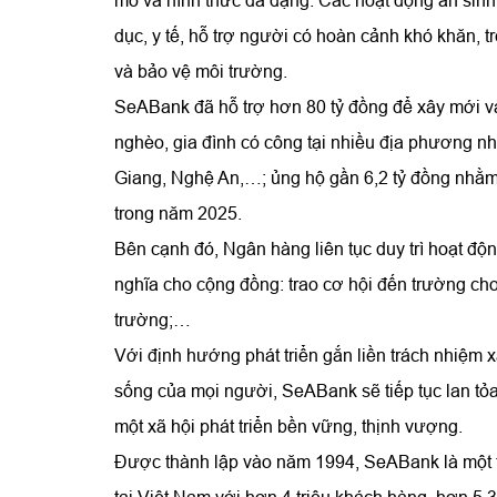
mô và hình thức đa dạng. Các hoạt động an sinh
dục, y tế, hỗ trợ người có hoàn cảnh khó khăn, t
và bảo vệ môi trường.
SeABank đã hỗ trợ hơn 80 tỷ đồng để xây mới v
nghèo, gia đình có công tại nhiều địa phương n
Giang, Nghệ An,…; ủng hộ gần 6,2 tỷ đồng nhằm 
trong năm 2025.
Bên cạnh đó, Ngân hàng liên tục duy trì hoạt độ
nghĩa cho cộng đồng: trao cơ hội đến trường cho
trường;…
Với định hướng phát triển gắn liền trách nhiệm x
sống của mọi người, SeABank sẽ tiếp tục lan tỏa
một xã hội phát triển bền vững, thịnh vượng.
Được thành lập vào năm 1994, SeABank là một