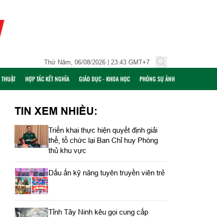
Thứ Năm, 06/08/2026 | 23:43 GMT+7
Ỹ THUẬT
HỢP TÁC KẾT NGHĨA
GIÁO DỤC - KHOA HỌC
PHÓNG SỰ ẢNH
TIN XEM NHIỀU:
Triển khai thực hiện quyết định giải
thể, tổ chức lại Ban Chỉ huy Phòng
thủ khu vực
Dấu ấn kỹ năng tuyên truyền viên trẻ
Tỉnh Tây Ninh kêu gọi cung cấp