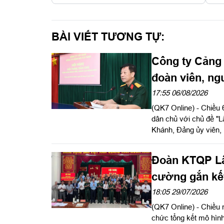
BÀI VIẾT TƯƠNG TỰ:
Công ty Cảng 
đoàn viên, ng
17:55 06/08/2026
(QK7 Online) - Chiều 
dân chủ với chủ đề "L
Khánh, Đảng ủy viên,
đạo. Thượng tá Nguy
hội nghị. Dự hội ngh
Đoàn KTQP Lâ
chúng, Cục Chính trị 
Công ty Tây Nam cùng
cường gắn kết
ICD Tây Nam.
dân tộc, tôn g
18:05 29/07/2026
(QK7 Online) - Chiều
chức tổng kết mô hình