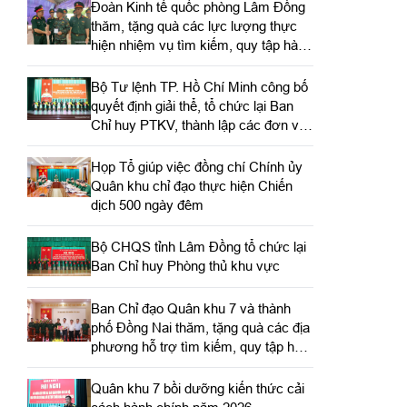
Đoàn Kinh tế quốc phòng Lâm Đồng
thăm, tặng quà các lực lượng thực
hiện nhiệm vụ tìm kiếm, quy tập hài
cốt liệt sĩ
Bộ Tư lệnh TP. Hồ Chí Minh công bố
quyết định giải thể, tổ chức lại Ban
Chỉ huy PTKV, thành lập các đơn vị
trực thuộc
Họp Tổ giúp việc đồng chí Chính ủy
Quân khu chỉ đạo thực hiện Chiến
dịch 500 ngày đêm
Bộ CHQS tỉnh Lâm Đồng tổ chức lại
Ban Chỉ huy Phòng thủ khu vực
Ban Chỉ đạo Quân khu 7 và thành
phố Đồng Nai thăm, tặng quà các địa
phương hỗ trợ tìm kiếm, quy tập hài
cốt liệt sĩ
Quân khu 7 bồi dưỡng kiến thức cải