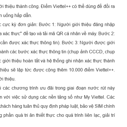
ới thiệu thành công. Điểm Viettel++ có thể dùng để đổi ra
n uống hấp dẫn.
c cực kỳ đơn giản: Bước 1: Người giới thiệu đăng nhập
ỏa xác thực" để tạo và tải mã QR cá nhân về máy. Bước 2:
cần được xác thực thông tin). Bước 3: Người được giới
 hành các bước xác thực thông tin (chụp ảnh CCCD, chụp
 giới thiệu hoàn tất và hệ thống ghi nhận xác thực thành
 thiệu sẽ lập tức được cộng thêm 10.000 điểm Viettel++.
i thiệu.
hai các chương trình ưu đãi trong giai đoạn nước rút này
 với việc sử dụng các nền tảng số như My Viettel. Các
 khách hàng tuân thủ quy định pháp luật, bảo vệ SIM chính
hần quà tri ân thiết thực cho quá trình liên lạc, giải trí