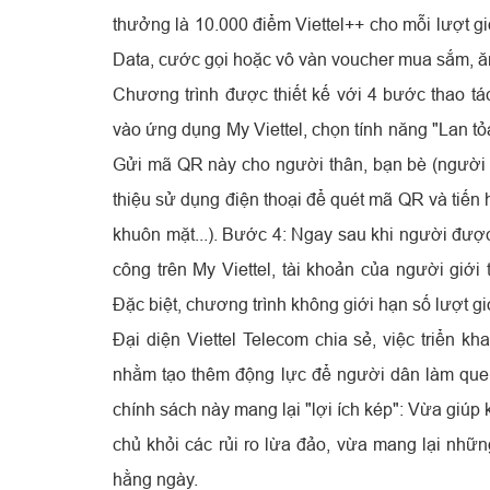
thưởng là 10.000 điểm Viettel++ cho mỗi lượt gi
Data, cước gọi hoặc vô vàn voucher mua sắm, ă
Chương trình được thiết kế với 4 bước thao tá
vào ứng dụng My Viettel, chọn tính năng "Lan t
Gửi mã QR này cho người thân, bạn bè (người 
thiệu sử dụng điện thoại để quét mã QR và tiến
khuôn mặt...). Bước 4: Ngay sau khi người được
công trên My Viettel, tài khoản của người giới
Đặc biệt, chương trình không giới hạn số lượt giớ
Đại diện Viettel Telecom chia sẻ, việc triển k
nhằm tạo thêm động lực để người dân làm quen
chính sách này mang lại "lợi ích kép": Vừa giúp
chủ khỏi các rủi ro lừa đảo, vừa mang lại những p
hằng ngày.