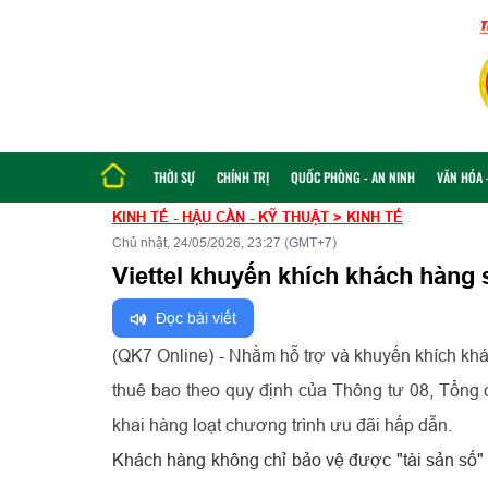
THỜI SỰ
CHÍNH TRỊ
QUỐC PHÒNG - AN NINH
VĂN HÓA -
KINH TẾ - HẬU CẦN - KỸ THUẬT
>
KINH TẾ
Chủ nhật, 24/05/2026, 23:27 (GMT+7)
Viettel khuyến khích khách hàng 
Đọc bài viết
(QK7 Online) - Nhằm hỗ trợ và khuyến khích khá
thuê bao theo quy định của Thông tư 08, Tổng cô
khai hàng loạt chương trình ưu đãi hấp dẫn.
Khách hàng không chỉ bảo vệ được "tài sản số" 