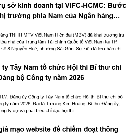
trụ sở kinh doanh tại VIFC-HCMC: Bước
thị trường phía Nam của Ngân hàng
hàng TNHH MTV Việt Nam Hiện đại (MBV) đã khai trương trụ
 tòa nhà của Trung tâm Tài chính Quốc tế Việt Nam tại TP.
 8 Nguyễn Huệ, phường Sài Gòn. Sự kiện là lời chào chính
 diện tại đại lộ Nguyễn Huệ, mở đầu cho bước đồng hành cùng
 của Thành phố. Đây cũng là công trình ý nghĩa chào mừng kỷ
ty Tây Nam tổ chức Hội thi Bí thư chi
ố vinh dự mang tên Chủ tịch Hồ Chí Minh và hướng tới cột
g Thương mại cổ phần Quân đội (MB) có mặt tại khu vực
 Đảng bộ Công ty năm 2026
1/7, Đảng ủy Công ty Tây Nam tổ chức Hội thi Bí thư chi bộ
ng ty năm 2026. Đại tá Trương Kim Hoàng, Bí thư Đảng ủy,
g ty dự và phát biểu chỉ đạo hội thi.
iả mạo website để chiếm đoạt thông