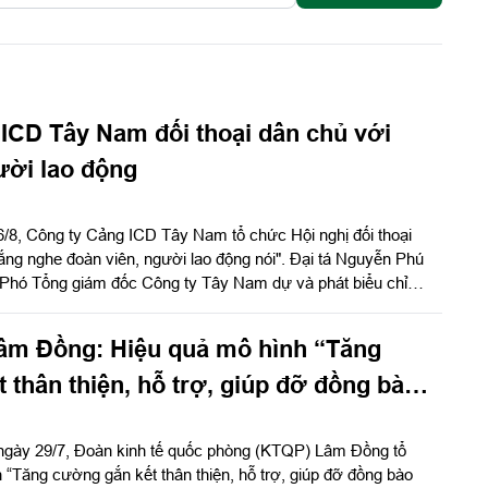
ICD Tây Nam đối thoại dân chủ với
ười lao động
6/8, Công ty Cảng ICD Tây Nam tổ chức Hội nghị đối thoại
ắng nghe đoàn viên, người lao động nói". Đại tá Nguyễn Phú
 Phó Tổng giám đốc Công ty Tây Nam dự và phát biểu chỉ
ễn Ngọc Khánh, Giám đốc Công ty Cảng ICD Tây Nam chủ trì
ị có Đại tá Phạm Thị Thu Hương, Trưởng phòng Công tác quần
m Đồng: Hiệu quả mô hình “Tăng
Quân khu 7; Đại tá Trần Thị Mỹ Châu, Phó Tổng giám đốc
 đông đảo cán bộ, đoàn viên, người lao động Công ty Cảng
 thân thiện, hỗ trợ, giúp đỡ đồng bào
iáo”
 ngày 29/7, Đoàn kinh tế quốc phòng (KTQP) Lâm Đồng tổ
 “Tăng cường gắn kết thân thiện, hỗ trợ, giúp đỡ đồng bào