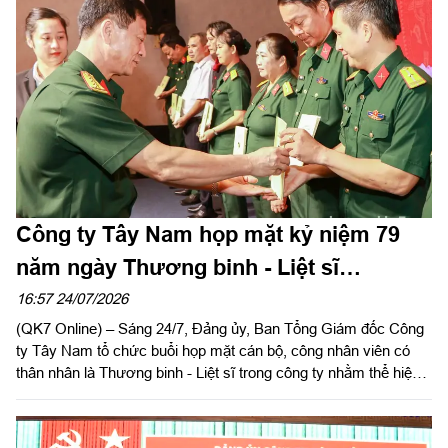
Công ty Tây Nam họp mặt kỷ niệm 79
năm ngày Thương binh - Liệt sĩ
(27/7/1947 – 27/7/2026)
16:57 24/07/2026
(QK7 Online) – Sáng 24/7, Đảng ủy, Ban Tổng Giám đốc Công
ty Tây Nam tổ chức buổi họp mặt cán bộ, công nhân viên có
thân nhân là Thương binh - Liệt sĩ trong công ty nhằm thể hiện
sự tri ân, ghi nhớ công lao to lớn của các anh hùng liệt sĩ và
thương binh, bệnh binh nhân kỷ niệm 79 năm ngày Thương
binh - Liệt sĩ (27/7/1947 – 27/7/2026).