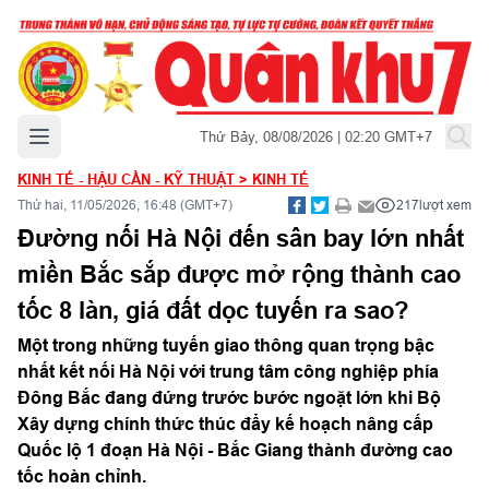
Mở menu chính
Thứ Bảy, 08/08/2026 | 02:20 GMT+7
KINH TẾ - HẬU CẦN - KỸ THUẬT
>
KINH TẾ
Thứ hai, 11/05/2026, 16:48 (GMT+7)
217
lượt xem
Đường nối Hà Nội đến sân bay lớn nhất
miền Bắc sắp được mở rộng thành cao
tốc 8 làn, giá đất dọc tuyến ra sao?
Một trong những tuyến giao thông quan trọng bậc
nhất kết nối Hà Nội với trung tâm công nghiệp phía
Đông Bắc đang đứng trước bước ngoặt lớn khi Bộ
Xây dựng chính thức thúc đẩy kế hoạch nâng cấp
Quốc lộ 1 đoạn Hà Nội - Bắc Giang thành đường cao
tốc hoàn chỉnh.