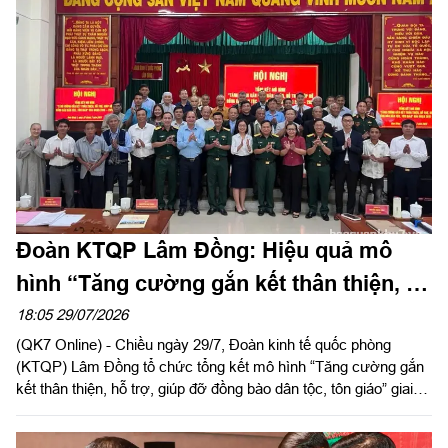
Thượng tá Nguyễn Ngọc Khánh, Giám đốc Công ty Cảng ICD
Tây Nam chủ trì hội nghị. Dự hội nghị có Đại tá Phạm Thị Thu
Hương, Trưởng phòng Công tác quần chúng, Cục Chính trị
Quân khu 7; Đại tá Trần Thị Mỹ Châu, Phó Tổng giám đốc
Công ty Tây Nam cùng đông đảo cán bộ, đoàn viên, người lao
động Công ty Cảng ICD Tây Nam.
Đoàn KTQP Lâm Đồng: Hiệu quả mô
hình “Tăng cường gắn kết thân thiện, hỗ
trợ, giúp đỡ đồng bào dân tộc, tôn giáo”
18:05 29/07/2026
(QK7 Online) - Chiều ngày 29/7, Đoàn kinh tế quốc phòng
(KTQP) Lâm Đồng tổ chức tổng kết mô hình “Tăng cường gắn
kết thân thiện, hỗ trợ, giúp đỡ đồng bào dân tộc, tôn giáo” giai
đoạn 2019 - 2025. Đại tá Nguyễn Như Trúc, Phó Chủ nhiệm
Chính trị Quân khu dự chỉ đạo hội nghị.