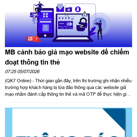
MB cảnh báo giả mạo website để chiếm
đoạt thông tin thẻ
07:25 05/07/2026
(QK7 Online) - Thời gian gần đây, trên thị trường ghi nhận nhiều
trường hợp khách hàng bị lừa đảo thông qua các website giả
mạo nhằm đánh cắp thông tin thẻ và mã OTP để thực hiện giao
dịch gian lận. Các đối tượng lừa đảo thường tạo lập website có
giao diện tương tự website của doanh nghiệp, thương hiệu uy
tín hoặc cơ quan nhà nước để tạo lòng tin với khách hàng.