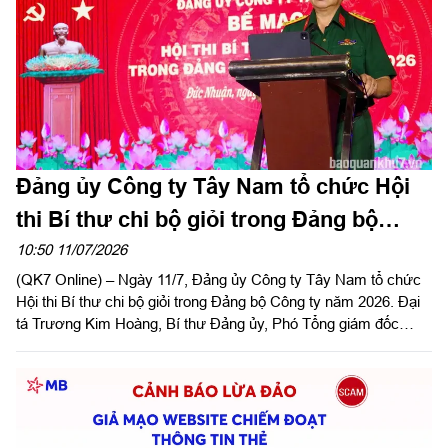
năm Thành phố vinh dự mang tên Chủ tịch Hồ Chí Minh và
hướng tới cột mốc 30 năm Ngân hàng Thương mại cổ phần
Quân đội (MB) có mặt tại khu vực phía Nam.
Đảng ủy Công ty Tây Nam tổ chức Hội
thi Bí thư chi bộ giỏi trong Đảng bộ
Công ty năm 2026
10:50 11/07/2026
(QK7 Online) – Ngày 11/7, Đảng ủy Công ty Tây Nam tổ chức
Hội thi Bí thư chi bộ giỏi trong Đảng bộ Công ty năm 2026. Đại
tá Trương Kim Hoàng, Bí thư Đảng ủy, Phó Tổng giám đốc
Công ty dự và phát biểu chỉ đạo hội thi.