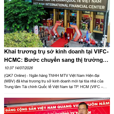
Khai trương trụ sở kinh doanh tại VIFC-
HCMC: Bước chuyển sang thị trường
phía Nam của Ngân hàng MBV
10:37 14/07/2026
(QK7 Online) - Ngân hàng TNHH MTV Việt Nam Hiện đại
(MBV) đã khai trương trụ sở kinh doanh mới tại tòa nhà của
Trung tâm Tài chính Quốc tế Việt Nam tại TP. HCM (VIFC –
HCMC) số 8 Nguyễn Huệ, phường Sài Gòn. Sự kiện là lời chào
chính thức từ MBV khi hiện diện tại đại lộ Nguyễn Huệ, mở đầu
cho bước đồng hành cùng hạ tầng tài chính mới của Thành
phố. Đây cũng là công trình ý nghĩa chào mừng kỷ niệm 50