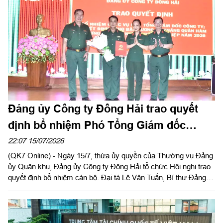
Đảng ủy Công ty Đông Hải trao quyết
định bổ nhiệm Phó Tổng Giám đốc
Công ty
22:07 15/07/2026
(QK7 Online) - Ngày 15/7, thừa ủy quyền của Thường vụ Đảng
ủy Quân khu, Đảng ủy Công ty Đông Hải tổ chức Hội nghị trao
quyết định bổ nhiệm cán bộ. Đại tá Lê Văn Tuấn, Bí thư Đảng
ủy, Chủ tịch Công ty chủ trì hội nghị.