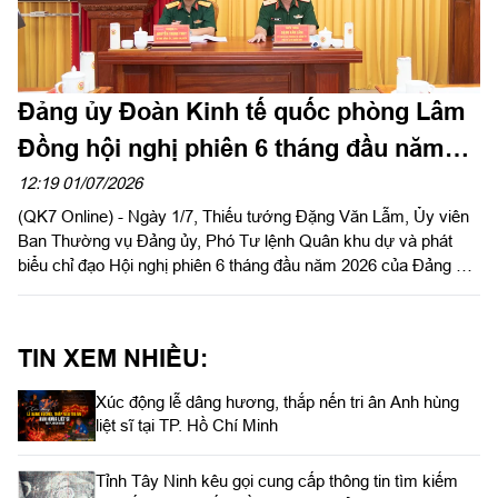
Đảng ủy Đoàn Kinh tế quốc phòng Lâm
Đồng hội nghị phiên 6 tháng đầu năm
2026
12:19 01/07/2026
(QK7 Online) - Ngày 1/7, Thiếu tướng Đặng Văn Lẫm, Ủy viên
Ban Thường vụ Đảng ủy, Phó Tư lệnh Quân khu dự và phát
biểu chỉ đạo Hội nghị phiên 6 tháng đầu năm 2026 của Đảng ủy
Đoàn Kinh tế quốc phòng Lâm Đồng. Thượng tá Nguyễn Trọng
Thúy, Bí thư Đảng ủy, Chính trị viên Đoàn Kinh tế quốc phòng
Lâm Đồng chủ trì hội nghị.
TIN XEM NHIỀU:
Xúc động lễ dâng hương, thắp nến tri ân Anh hùng
liệt sĩ tại TP. Hồ Chí Minh
Tỉnh Tây Ninh kêu gọi cung cấp thông tin tìm kiếm