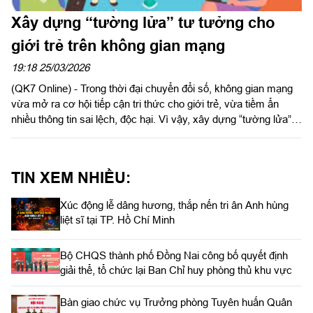
Xây dựng “tường lửa” tư tưởng cho
giới trẻ trên không gian mạng
19:18 25/03/2026
(QK7 Online) - Trong thời đại chuyển đổi số, không gian mạng
vừa mở ra cơ hội tiếp cận tri thức cho giới trẻ, vừa tiềm ẩn
nhiều thông tin sai lệch, độc hại. Vì vậy, xây dựng “tường lửa”
tư tưởng cho đoàn viên, thanh niên trở thành yêu cầu cấp thiết.
TIN XEM NHIỀU:
Xúc động lễ dâng hương, thắp nến tri ân Anh hùng
liệt sĩ tại TP. Hồ Chí Minh
Bộ CHQS thành phố Đồng Nai công bố quyết định
giải thể, tổ chức lại Ban Chỉ huy phòng thủ khu vực
Bàn giao chức vụ Trưởng phòng Tuyên huấn Quân