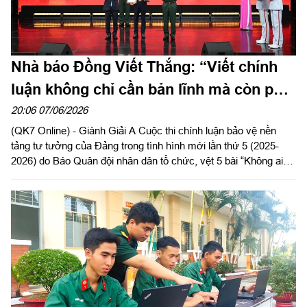
Nhà báo Đồng Viết Thắng: “Viết chính
luận không chỉ cần bản lĩnh mà còn phải
đi đến tận cùng đời sống”
20:06 07/06/2026
(QK7 Online) - Giành Giải A Cuộc thi chính luận bảo vệ nền
tảng tư tưởng của Đảng trong tình hình mới lần thứ 5 (2025-
2026) do Báo Quân đội nhân dân tổ chức, vệt 5 bài “Không ai
có quyền xé tấm bản đồ này thành hai mảnh” của nhóm tác giả
Báo và Phát thanh - Truyền hình Tây Ninh đã tạo được dấu ấn
mạnh mẽ bởi chiều sâu lịch sử, cảm xúc nhân văn và tinh thần
chính luận sắc bén.