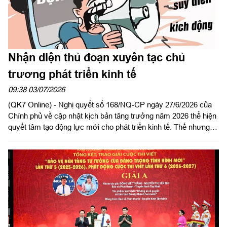
Nhận diện thủ đoạn xuyên tạc chủ
trương phát triển kinh tế
09:38 03/07/2026
(QK7 Online) - Nghị quyết số 168/NQ-CP ngày 27/6/2026 của
Chính phủ về cập nhật kịch bản tăng trưởng năm 2026 thể hiện
quyết tâm tạo động lực mới cho phát triển kinh tế. Thế nhưng,
khi Nghị quyết được ban hành, một số tổ chức, cá nhân chống
đối đã lợi dụng để xuyên tạc, gieo rắc hoài nghi và phủ nhận nỗ
lực điều hành của Đảng, Nhà nước.