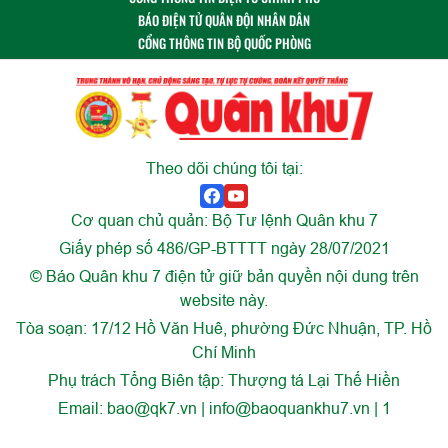
BÁO ĐIỆN TỬ QUÂN ĐỘI NHÂN DÂN
CỔNG THÔNG TIN BỘ QUỐC PHÒNG
Theo dõi chúng tôi tại:
Cơ quan chủ quản: Bộ Tư lệnh Quân khu 7
Giấy phép số 486/GP-BTTTT ngày 28/07/2021
© Báo Quân khu 7 điện tử giữ bản quyền nội dung trên
website này.
Tòa soạn: 17/12 Hồ Văn Huê, phường Đức Nhuận, TP. Hồ
Chí Minh
Phụ trách Tổng Biên tập: Thượng tá Lại Thế Hiền
Email:
bao@qk7.vn | info@baoquankhu7.vn | 1