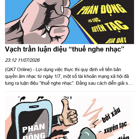
Vạch trần luận điệu “thuế nghe nhạc”
23:12 11/07/2026
(QK7 Online) - Lợi dụng việc thực thi quy định về tiền bản
quyền âm nhạc từ ngày 1/7, một số tài khoản mạng xã hội đã
tung ra luận điệu “thuế nghe nhạc”. Đằng sau cách diễn giải sai
lệch ấy là thủ đoạn dẫn dắt dư luận, gieo rắc hoài nghi và xuyên
tạc chính sách, pháp luật của Nhà nước.