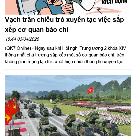
Vạch trần chiêu trò xuyên tạc việc sắp
xếp cơ quan báo chí
15:44 03/04/2026
(QK7 Online) - Ngay sau khi Hội nghị Trung ương 2 khóa XIV
thống nhất chủ trương sắp xếp một số cơ quan báo chí, trên
không gian mạng lập tức xuất hiện nhiều thông tin xuyên tạc.
Các đối tượng lợi dụng sự quan tâm của dư luận để bóp méo
bản chất, kích động hoài nghi, nhằm làm suy giảm niềm tin của
Nhân dân vào sự lãnh đạo của Đảng.