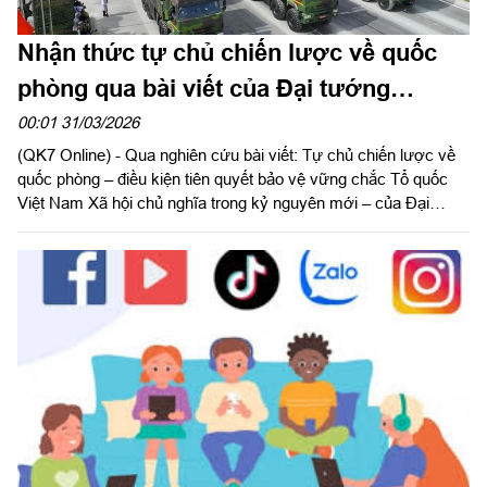
Nhận thức tự chủ chiến lược về quốc
phòng qua bài viết của Đại tướng
Nguyễn Trọng Nghĩa
00:01 31/03/2026
(QK7 Online) - Qua nghiên cứu bài viết: Tự chủ chiến lược về
quốc phòng – điều kiện tiên quyết bảo vệ vững chắc Tổ quốc
Việt Nam Xã hội chủ nghĩa trong kỷ nguyên mới – của Đại
tướng Nguyễn Trọng Nghĩa - Ủy viên Bộ Chính trị, Chủ nhiệm
Tổng Cục Chính trị Quân đội Nhân dân Việt Nam, bước đầu tôi
cảm nhận được những điều sâu sắc.