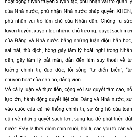
hoạt động tuyên truyền xuyên tạc, phủ nhận vai trò quản lý
của Nhà nước, phủ nhận Nhà nước pháp quyền XHCN,
phủ nhận vai trò làm chủ của Nhân dân. Chúng ra sức
tuyên truyền, xuyên tạc những chủ trương, quyết sách mới
của Đảng và Nhà nước bằng những luận điệu hằn học,
sai trái, thù địch, hòng gây tâm lý hoài nghi trong Nhân
dân; gây tâm lý bất mãn, dẫn đến làm suy thoái về tư
tưởng chính trị, đạo dức, lối sống “tự diễn biến”, “tự
chuyển hóa” của cán bộ, đảng viên.
Về cả lý luận và thực tiễn, cộng với sự quyết tâm cao, nỗ
lực lớn, hành động quyết liệt của Đảng và Nhà nước, sự
vào cuộc của cả hệ thống chính trị, sự ủng hộ của toàn
dân về những quyết sách lớn, sáng tạo để phát triển đất
nước. Đây là thời điểm chín muồi, hội tụ các yếu tố cần và