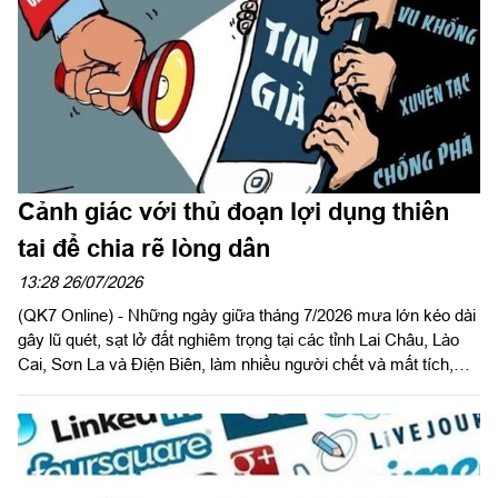
Cảnh giác với thủ đoạn lợi dụng thiên
tai để chia rẽ lòng dân
13:28 26/07/2026
(QK7 Online) - Những ngày giữa tháng 7/2026 mưa lớn kéo dài
gây lũ quét, sạt lở đất nghiêm trọng tại các tỉnh Lai Châu, Lào
Cai, Sơn La và Điện Biên, làm nhiều người chết và mất tích,
gây thiệt hại nặng nề về tài sản. Trong khi cả nước dồn sức
cứu dân, khắc phục hậu quả thì trên không gian mạng, các thế
lực thù địch lại lợi dụng mất mát ấy để tung tin sai sự thật,
xuyên tạc, kích động và chia rẽ lòng dân.