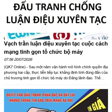
Vạch trần luận điệu xuyên tạc cuộc cách
mạng tinh gọn tổ chức bộ máy
07:56 20/07/2026
(QK7 Online) - Sau một năm vận hành mô hình chính quyền địa
phương hai cấp, thực tiễn tiếp tục khẳng định tính đúng đắn của
chủ trương tinh gọn tổ chức bộ máy do Đảng lãnh đạo. Thế
nhưng, các thế lực thù địch lại gia tăng hoạt động xuyên tạc, cố
tình đánh tráo bản chất nhằm gieo rắc hoài nghi, làm suy giảm
niềm tin của Nhân dân đối với Đảng và chế độ.