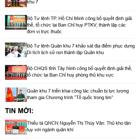
khu 7
Bộ Tư lệnh TP. Hồ Chí Minh công bố quyết định giải
thể, tổ chức lại Ban Chỉ huy PTKV, thành lập các
đơn vị trực thuộc
Bộ Tư lệnh Quân khu 7 khảo sát địa điểm phục dựng
Di tích lịch sử nơi thành lập Quân khu
Bộ CHQS tỉnh Tây Ninh công bố quyết định giải thể,
tổ chức lại Ban Chỉ huy phòng thủ khu vực
Quân khu 7 triển khai công tác chuẩn bị lực lượng
tham gia Chương trình “Tổ quốc trong tim”
TIN MỚI:
Thiếu tá QNCN Nguyễn Thị Thúy Vân: Thủ kho tận
tụy với ngành quân khí