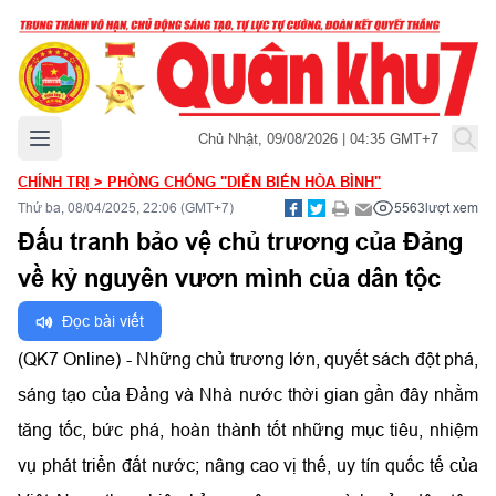
Mở menu chính
Chủ Nhật, 09/08/2026 | 04:35 GMT+7
CHÍNH TRỊ
>
PHÒNG CHỐNG "DIỄN BIẾN HÒA BÌNH"
Thứ ba, 08/04/2025, 22:06 (GMT+7)
5563
lượt xem
Đấu tranh bảo vệ chủ trương của Đảng
về kỷ nguyên vươn mình của dân tộc
Đọc bài viết
(QK7 Online) - Những chủ trương lớn, quyết sách đột phá,
sáng tạo của Đảng và Nhà nước thời gian gần đây nhằm
tăng tốc, bức phá, hoàn thành tốt những mục tiêu, nhiệm
vụ phát triển đất nước; nâng cao vị thế, uy tín quốc tế của