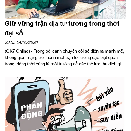
Giữ vững trận địa tư tưởng trong thời
đại số
23:35 24/05/2026
(QK7 Online) - Trong bối cảnh chuyển đổi số diễn ra mạnh mẽ,
không gian mạng trở thành mặt trận tư tưởng đặc biệt quan
trọng, đồng thời cũng là môi trường để các thế lực thù địch gia
tăng chống phá bằng nhiều thủ đoạn tinh vi. Trước yêu cầu
nhiệm vụ mới, cán bộ, chiến sĩ LLVT Quân khu không ngừng
nâng cao bản lĩnh chính trị, tăng cường “sức đề kháng” trước
thông tin độc hại; chủ động đấu tranh phản bác các quan điểm
sai trái, lan tỏa thông tin tích cực, góp phần giữ vững nền tảng
tư tưởng của Đảng trên không gian mạng.