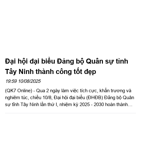
Đại hội đại biểu Đảng bộ Quân sự tỉnh
Tây Ninh thành công tốt đẹp
19:59 10/08/2025
(QK7 Online) - Qua 2 ngày làm việc tích cực, khẩn trương và
nghiêm túc, chiều 10/8, Đại hội đại biểu (ĐHĐB) Đảng bộ Quân
sự tỉnh Tây Ninh lần thứ I, nhiệm kỳ 2025 - 2030 hoàn thành
toàn bộ nội dung chương trình và bế mạc thành công tốt đẹp.
Thiếu tướng Trần Ngọc Minh, Phó Tư lệnh Quân khu dự và
phát biểu chỉ đạo đại hội.