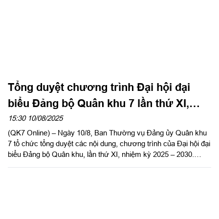
Tổng duyệt chương trình Đại hội đại
biểu Đảng bộ Quân khu 7 lần thứ XI,
nhiệm kỳ 2025 - 2030
15:30 10/08/2025
(QK7 Online) – Ngày 10/8, Ban Thường vụ Đảng ủy Quân khu
7 tổ chức tổng duyệt các nội dung, chương trình của Đại hội đại
biểu Đảng bộ Quân khu, lần thứ XI, nhiệm kỳ 2025 – 2030.
Thiếu tướng Trần Vinh Ngọc, Bí thư Đảng ủy, Chính ủy Quân
khu chủ trì buổi tổng duyệt.