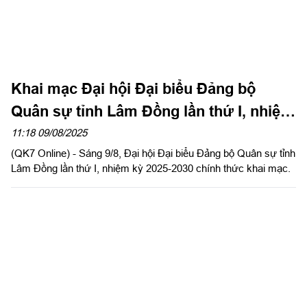
Quân sự tỉnh Lâm Đồng lần thứ I, nhiệm
kỳ 2025-2030
11:18 09/08/2025
(QK7 Online) - Sáng 9/8, Đại hội Đại biểu Đảng bộ Quân sự tỉnh
Lâm Đồng lần thứ I, nhiệm kỳ 2025-2030 chính thức khai mạc.
Quân khu 7 tập huấn sử dụng hệ thống,
khai thác tài liệu số phục vụ Đại hội