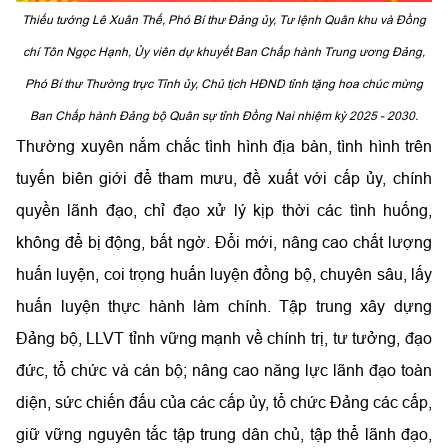
Thiếu tướng Lê Xuân Thế, Phó Bí thư Đảng ủy, Tư lệnh Quân khu và Đồng
chí Tôn Ngọc Hạnh, Ủy viên dự khuyết Ban Chấp hành Trung ương Đảng,
Phó Bí thư Thường trực Tỉnh ủy, Chủ tịch HĐND tỉnh tặng hoa chúc mừng
Ban Chấp hành Đảng bộ Quân sự tỉnh Đồng Nai nhiệm kỳ 2025 - 2030.
Thường xuyên nắm chắc tình hình địa bàn, tình hình trên
tuyến biên giới để tham mưu, đề xuất với cấp ủy, chính
quyền lãnh đạo, chỉ đạo xử lý kịp thời các tình huống,
không để bị động, bất ngờ. Đổi mới, nâng cao chất lượng
huấn luyện, coi trọng huấn luyện đồng bộ, chuyên sâu, lấy
huấn luyện thực hành làm chính. Tập trung xây dựng
Đảng bộ, LLVT tỉnh vững mạnh về chính trị, tư tưởng, đạo
đức, tổ chức và cán bộ; nâng cao năng lực lãnh đạo toàn
diện, sức chiến đấu của các cấp ủy, tổ chức Đảng các cấp,
giữ vững nguyên tắc tập trung dân chủ, tập thể lãnh đạo,