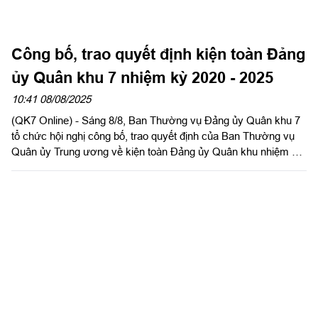
10:41 08/08/2025
(QK7 Online) - Sáng 8/8, Ban Thường vụ Đảng ủy Quân khu 7
tổ chức hội nghị công bố, trao quyết định của Ban Thường vụ
Quân ủy Trung ương về kiện toàn Đảng ủy Quân khu nhiệm kỳ
2020 - 2025.
Sư đoàn 5 ra sức thi đua hướng về Đại
hội đại biểu Đảng bộ Quân khu 7 lần thứ
XI, nhiệm kỳ 2025 - 2030
22:32 07/08/2025