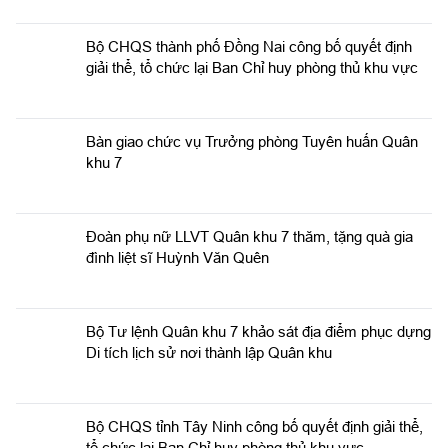
Đoàn phụ nữ LLVT Quân khu 7 thăm, tặng quà gia
đình liệt sĩ Huỳnh Văn Quên
Bộ Tư lệnh Quân khu 7 khảo sát địa điểm phục dựng
Di tích lịch sử nơi thành lập Quân khu
Bộ CHQS tỉnh Tây Ninh công bố quyết định giải thể,
tổ chức lại Ban Chỉ huy phòng thủ khu vực
TIN MỚI:
Thủ trưởng Quân khu 7 thăm, động viên các lực
lượng tham gia chương trình “Tổ quốc trong tim”
Đoàn công tác Bộ Tư lệnh Quân khu 7 thăm, tặng
quà khối nữ du kích miền Nam tham gia chương
trình "Tổ quốc trong tim"
Đồn Biên phòng Vàm Trảng Trâu tăng cường đấu