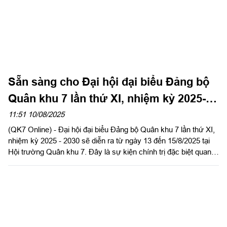
Sẵn sàng cho Đại hội đại biểu Đảng bộ
Quân khu 7 lần thứ XI, nhiệm kỳ 2025-
2030 thành công tốt đẹp
11:51 10/08/2025
(QK7 Online) - Đại hội đại biểu Đảng bộ Quân khu 7 lần thứ XI,
nhiệm kỳ 2025 - 2030 sẽ diễn ra từ ngày 13 đến 15/8/2025 tại
Hội trường Quân khu 7. Đây là sự kiện chính trị đặc biệt quan
trọng, đợt sinh hoạt chính trị sâu rộng trong Đảng bộ và LLVT
Quân khu.