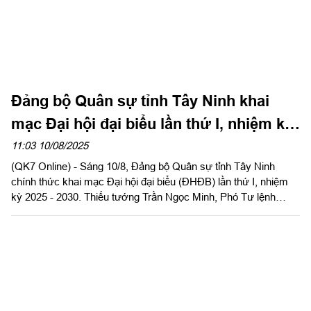
Đảng bộ Quân sự tỉnh Tây Ninh khai
mạc Đại hội đại biểu lần thứ I, nhiệm kỳ
2025 - 2030
11:03 10/08/2025
(QK7 Online) - Sáng 10/8, Đảng bộ Quân sự tỉnh Tây Ninh
chính thức khai mạc Đại hội đại biểu (ĐHĐB) lần thứ I, nhiệm
kỳ 2025 - 2030. Thiếu tướng Trần Ngọc Minh, Phó Tư lệnh
Quân khu dự và phát biểu chỉ đạo đại hội. Tham dự đại hội có
169 đại biểu, đại diện cho 2886 đảng viên trong toàn Đảng bộ
Quân sự tỉnh.
Khai mạc Đại hội Đại biểu Đảng bộ