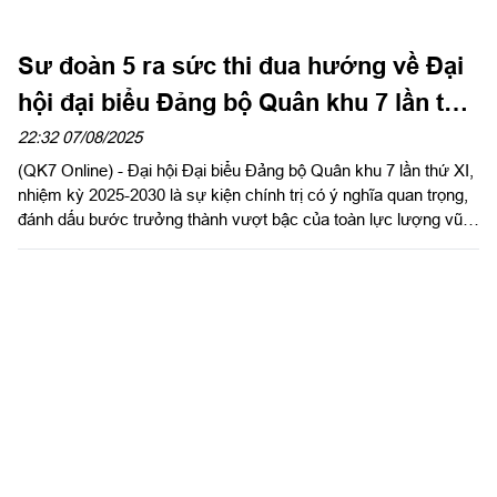
(QK7 Online) - Đại hội Đại biểu Đảng bộ Quân khu 7 lần thứ XI,
nhiệm kỳ 2025-2030 là sự kiện chính trị có ý nghĩa quan trọng,
đánh dấu bước trưởng thành vượt bậc của toàn lực lượng vũ
trang (LLVT) Quân khu.
Quân khu 7 kiểm tra sẵn sàng chiến đấu
tại Ban Chỉ huy Phòng thủ khu vực 3 -
Đồng Xoài
21:52 07/08/2025
(QK7 Online) - Chiều ngày 7/8, Quân khu kiểm tra công tác sẵn