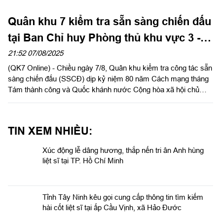
sàng chiến đấu (SSCĐ) dịp kỷ niệm 80 năm Cách mạng tháng
Tám thành công và Quốc khánh nước Cộng hòa xã hội chủ
nghĩa Việt Nam 2/9; kết quả sắp xếp, tổ chức lại cơ quan quân
sự địa phương tại Ban Chỉ huy Phòng thủ khu vực 3 - Đồng
Xoài (PTKV3), Bộ CHQS tỉnh Đồng Nai.
TIN XEM NHIỀU:
Xúc động lễ dâng hương, thắp nến tri ân Anh hùng
liệt sĩ tại TP. Hồ Chí Minh
Tỉnh Tây Ninh kêu gọi cung cấp thông tin tìm kiếm
hài cốt liệt sĩ tại ấp Cầu Vịnh, xã Hảo Đước
Bộ CHQS thành phố Đồng Nai công bố quyết định
giải thể, tổ chức lại Ban Chỉ huy phòng thủ khu vực
Bàn giao chức vụ Trưởng phòng Tuyên huấn Quân
khu 7