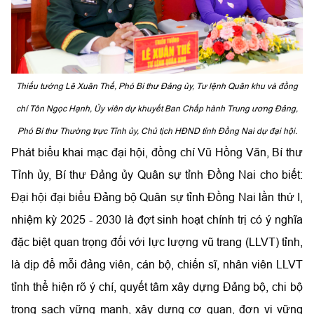
Thiếu tướng Lê Xuân Thế, Phó Bí thư Đảng ủy, Tư lệnh Quân khu v
à đồng
chí
Tôn Ngọc Hạnh, Ủy viên dự khuyết Ban Chấp hành Trung ương Đảng,
Phó Bí thư Thường trực Tỉnh ủy, Chủ tịch HĐND tỉnh
Đồng Nai
dự đại hội.
Phát biểu khai mạc đại hội, đồng chí Vũ Hồng Văn, Bí thư
Tỉnh ủy, Bí thư Đảng ủy Quân sự tỉnh Đồng Nai cho biết:
Đại hội đại biểu Đảng bộ Quân sự tỉnh Đồng Nai lần thứ I,
nhiệm kỳ 2025 - 2030 là đợt sinh hoạt chính trị có ý nghĩa
đặc biệt quan trọng đối với lực lượng vũ trang (LLVT) tỉnh,
là dịp để mỗi đảng viên, cán bộ, chiến sĩ, nhân viên LLVT
tỉnh thể hiện rõ ý chí, quyết tâm xây dựng Đảng bộ, chi bộ
trong sạch vững mạnh, xây dựng cơ quan, đơn vị vững