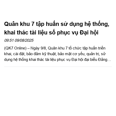
09:51 09/08/2025
(QK7 Online) – Ngày 9/8, Quân khu 7 tổ chức tập huấn triển
khai, cài đặt, bảo đảm kỹ thuật, bảo mật cơ yếu, quản trị, sử
dụng hệ thống khai thác tài liệu phục vụ Đại hội đại biểu Đảng
bộ Quân khu lần thứ XI, nhiệm kỳ 2025 – 2030 theo hình thức
không giấy. Thừa ủy quyền của Đảng ủy, Bộ Tư lệnh Quân khu,
Đại tá Phạm Anh Tuấn, Ủy viên Ban Thường vụ Đảng ủy, Chủ
nhiệm Chính trị Quân khu dự, chỉ đạo hội nghị.
Công bố, trao quyết định kiện toàn Đảng
ủy Quân khu 7 nhiệm kỳ 2020 - 2025