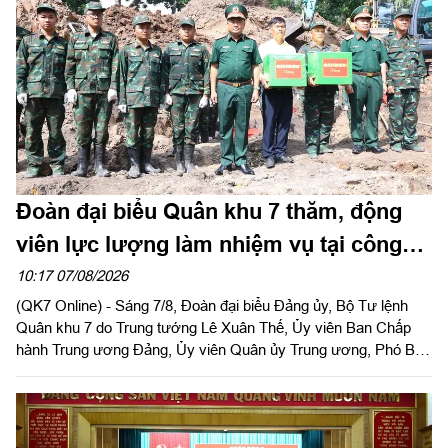
Đoàn đại biểu Quân khu 7 thăm, động
viên lực lượng làm nhiệm vụ tại công
viên Lê Thị Riêng
10:17 07/08/2026
(QK7 Online) - Sáng 7/8, Đoàn đại biểu Đảng ủy, Bộ Tư lệnh
Quân khu 7 do Trung tướng Lê Xuân Thế, Ủy viên Ban Chấp
hành Trung ương Đảng, Ủy viên Quân ủy Trung ương, Phó Bí
thư Đảng ủy, Tư lệnh Quân khu làm trưởng đoàn tổ chức dâng
hoa, dâng hương tưởng niệm cố Tổng Bí thư Trần Phú, các anh
hùng liệt sĩ và thăm, động viên lực lượng đang làm nhiệm vụ tại
công viên Lê Thị Riêng, Thành phố Hồ Chí Minh.