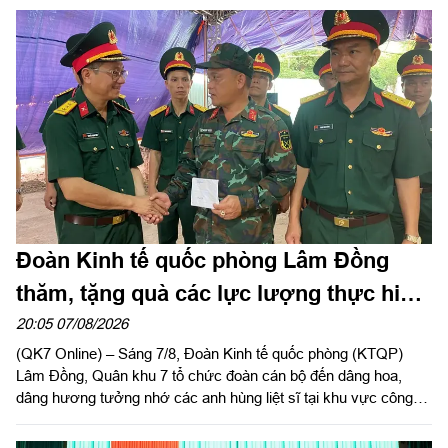
vụ chương trình "Tổ quốc trong tim" do báo Nhân dân tổ chức.
Đoàn Kinh tế quốc phòng Lâm Đồng
thăm, tặng quà các lực lượng thực hiện
nhiệm vụ tìm kiếm, quy tập hài cốt liệt sĩ
20:05 07/08/2026
(QK7 Online) – Sáng 7/8, Đoàn Kinh tế quốc phòng (KTQP)
Lâm Đồng, Quân khu 7 tổ chức đoàn cán bộ đến dâng hoa,
dâng hương tưởng nhớ các anh hùng liệt sĩ tại khu vực công
viên Lê Thị Riêng, TP Hồ Chí Minh và xã Minh Đức, thành phố
Đồng Nai do Thượng tá Đinh Nho Hùng, Đoàn trưởng Đoàn