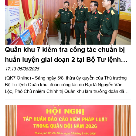
Quân khu 7 kiểm tra công tác chuẩn bị
huấn luyện giai đoạn 2 tại Bộ Tư lệnh
Thành phố Hồ Chí Minh
17:13 05/08/2026
(QK7 Online) - Sáng ngày 5/8, thừa ủy quyền của Thủ trưởng
Bộ Tư lệnh Quân khu, đoàn công tác do Đại tá Nguyễn Văn
Lộc, Phó Chủ nhiệm Chính trị Quân khu làm trưởng đoàn đã
kiểm tra công tác chuẩn bị và tổ chức huấn luyện giai đoạn 2
năm 2026 tại Trung đoàn Minh Đạm và Ban Chỉ huy Quân sự
(CHQS) phường Tam Long (Bộ Tư lệnh TP Hồ Chí Minh).