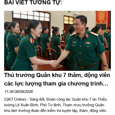
BÀI VIẾT TƯƠNG TỰ:
Thủ trưởng Quân khu 7 thăm, động viên
các lực lượng tham gia chương trình
“Tổ quốc trong tim”
11:39 08/08/2026
(QK7 Online) - Sáng 8/8, Đoàn công tác Quân khu 7 do Thiếu
tướng Lê Xuân Bình, Phó Tư lệnh, Tham mưu trưởng Quân
khu làm trưởng đoàn đến kiểm tra luyện tập, thăm, động viên