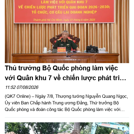
viên Ban Thường vụ Thành ủy, Tư lệnh Bộ Tư lệnh TP. Hồ Chí
Minh chủ trì hội nghị.
Thủ trưởng Bộ Quốc phòng làm việc
với Quân khu 7 về chiến lược phát triển
giai đoạn 2026 – 2030, tổ chức, cơ cấu
11:52 07/08/2026
(QK7 Online) – Ngày 7/8, Thượng tướng Nguyễn Quang Ngọc,
lại doanh nghiệp
Ủy viên Ban Chấp hành Trung ương Đảng, Thứ trưởng Bộ
Quốc phòng và đoàn công tác Bộ Quốc phòng làm việc với
Quân khu 7 về chiến lược phát triển giai đoạn 2026 – 2030, tổ
chức cơ cấu lại doanh nghiệp. Thiếu tướng Đặng Văn Lẫm, Ủy
viên Thường vụ Đảng ủy, Phó Tư lệnh Quân khu tiếp đoàn.