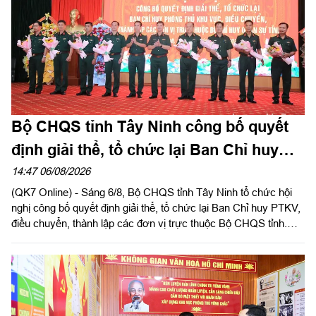
Bộ CHQS tỉnh Tây Ninh công bố quyết
định giải thể, tổ chức lại Ban Chỉ huy
phòng thủ khu vực
14:47 06/08/2026
(QK7 Online) - Sáng 6/8, Bộ CHQS tỉnh Tây Ninh tổ chức hội
nghị công bố quyết định giải thể, tổ chức lại Ban Chỉ huy PTKV,
điều chuyển, thành lập các đơn vị trực thuộc Bộ CHQS tỉnh.
Thừa ủy quyền của Bộ Tư lệnh Quân khu 7, Thiếu tướng Lê
Ngọc Hải, Phó Tham mưu trưởng Quân khu dự và phát biểu
chỉ đạo.