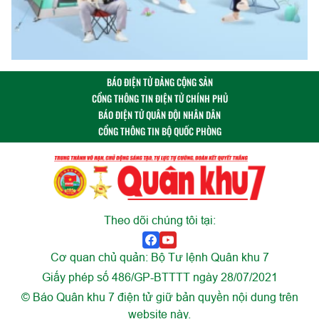
BÁO ĐIỆN TỬ ĐẢNG CỘNG SẢN
CỔNG THÔNG TIN ĐIỆN TỬ CHÍNH PHỦ
BÁO ĐIỆN TỬ QUÂN ĐỘI NHÂN DÂN
CỔNG THÔNG TIN BỘ QUỐC PHÒNG
Theo dõi chúng tôi tại:
Cơ quan chủ quản: Bộ Tư lệnh Quân khu 7
Giấy phép số 486/GP-BTTTT ngày 28/07/2021
© Báo Quân khu 7 điện tử giữ bản quyền nội dung trên
website này.