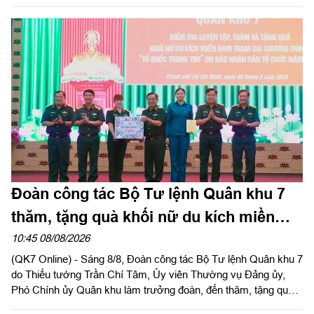
các khối tham gia Chương trình “Tổ quốc trong tim” do Báo
Nhân Dân tổ chức tại Sư đoàn 309 và Lữ đoàn 25.
Đoàn công tác Bộ Tư lệnh Quân khu 7
thăm, tặng quà khối nữ du kích miền
Nam tham gia chương trình "Tổ quốc
10:45 08/08/2026
(QK7 Online) - Sáng 8/8, Đoàn công tác Bộ Tư lệnh Quân khu 7
trong tim"
do Thiếu tướng Trần Chí Tâm, Ủy viên Thường vụ Đảng ủy,
Phó Chính ủy Quân khu làm trưởng đoàn, đến thăm, tặng quà
động viên lực lượng khối nữ du kích miền Nam luyện tập phục