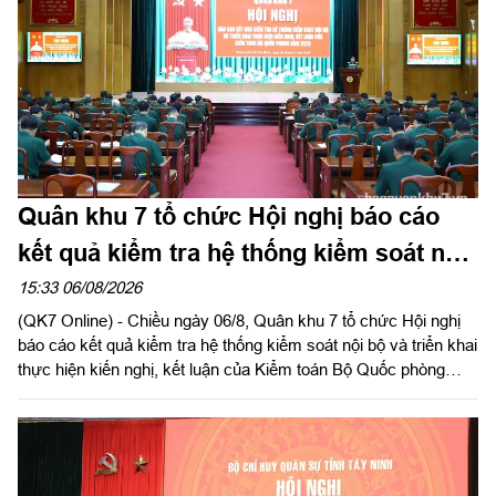
Quân khu 7 tổ chức Hội nghị báo cáo
kết quả kiểm tra hệ thống kiểm soát nội
bộ
15:33 06/08/2026
(QK7 Online) - Chiều ngày 06/8, Quân khu 7 tổ chức Hội nghị
báo cáo kết quả kiểm tra hệ thống kiểm soát nội bộ và triển khai
thực hiện kiến nghị, kết luận của Kiểm toán Bộ Quốc phòng
năm 2026 trong LLVT Quân khu. Trung tướng Lê Xuân Thế, Ủy
viên Ban Chấp hành Trung ương Đảng, Ủy viên Quân ủy Trung
ương, Phó Bí thư Đảng ủy, Tư lệnh Quân khu chủ trì hội nghị.