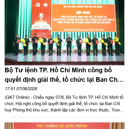
KTQP Lâm Đồng làm trưởng đoàn.
Bộ Tư lệnh TP. Hồ Chí Minh công bố
quyết định giải thể, tổ chức lại Ban Chỉ
huy PTKV, thành lập các đơn vị trực
17:51 07/08/2026
(QK7 Online) - Chiều ngày 07/8, Bộ Tư lệnh TP. Hồ Chí Minh tổ
thuộc
chức Hội nghị công bố quyết định giải thể, tổ chức lại Ban Chỉ
huy Phòng thủ khu vực, thành lập các đơn vị trực thuộc. Trung
tướng Lê Xuân Thế, Ủy viên Ban Chấp hành Trung ương Đảng,
Ủy viên Quân ủy Trung ương, Phó Bí thư Đảng ủy, Tư lệnh
Quân khu dự, chỉ đạo hội nghị. Thiếu tướng Vũ Văn Điền, Ủy