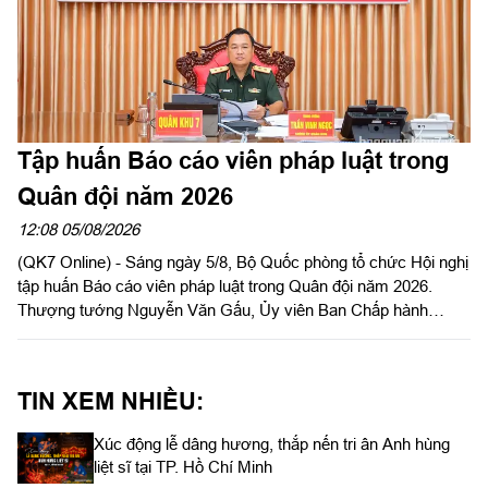
Tập huấn Báo cáo viên pháp luật trong
Quân đội năm 2026
12:08 05/08/2026
(QK7 Online) - Sáng ngày 5/8, Bộ Quốc phòng tổ chức Hội nghị
tập huấn Báo cáo viên pháp luật trong Quân đội năm 2026.
Thượng tướng Nguyễn Văn Gấu, Ủy viên Ban Chấp hành
Trung ương Đảng, Ủy viên Quân ủy Trung ương, Thứ trưởng
Bộ Quốc phòng, Chủ tịch Hội đồng Phổ biến, giáo dục pháp luật
Bộ Quốc phòng chủ trì hội nghị. Hội nghị được tổ chức bằng
TIN XEM NHIỀU:
hình thức trực tiếp kết hợp với trực tuyến tại 122 điểm cầu
trong toàn quân.
Xúc động lễ dâng hương, thắp nến tri ân Anh hùng
liệt sĩ tại TP. Hồ Chí Minh