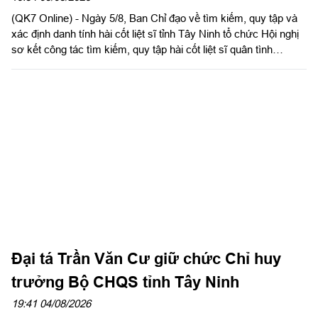
(QK7 Online) - Ngày 5/8, Ban Chỉ đạo về tìm kiếm, quy tập và
xác định danh tính hài cốt liệt sĩ tỉnh Tây Ninh tổ chức Hội nghị
sơ kết công tác tìm kiếm, quy tập hài cốt liệt sĩ quân tình
nguyện, chuyên gia Việt Nam hy sinh qua các thời kỳ chiến
tranh tại Campuchia đưa về nước giai đoạn XXV; rút kinh
nghiệm sau 60 ngày triển khai lấy mẫu hài cốt liệt sĩ; phát động
đợt thi đua cao điểm với chủ đề “350 ngày đêm thần tốc, quyết
thắng”. Đồng chí Phạm Tấn Hòa, Phó chủ tịch UBND tỉnh Tây
Ninh, Trưởng ban Chỉ đạo về tìm kiếm, quy tập và xác định
danh tính hài cốt liệt sĩ tỉnh Tây Ninh chủ trì hội nghị.
Đại tá Trần Văn Cư giữ chức Chỉ huy
trưởng Bộ CHQS tỉnh Tây Ninh
19:41 04/08/2026