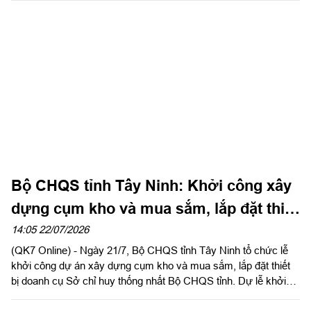
Quân sự tỉnh dự và chủ trì bế giảng.
Bộ CHQS tỉnh Tây Ninh: Khởi công xây
dựng cụm kho và mua sắm, lắp đặt thiết
bị doanh cụ
14:05 22/07/2026
(QK7 Online) - Ngày 21/7, Bộ CHQS tỉnh Tây Ninh tổ chức lễ
khởi công dự án xây dựng cụm kho và mua sắm, lắp đặt thiết
bị doanh cụ Sở chỉ huy thống nhất Bộ CHQS tỉnh. Dự lễ khởi
công có Đại tá Bùi Đăng Ninh, Chính ủy Bộ CHQS tỉnh; Đại tá