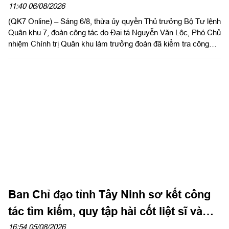
2026 tại tỉnh Tây Ninh
11:40 06/08/2026
(QK7 Online) – Sáng 6/8, thừa ủy quyền Thủ trưởng Bộ Tư lệnh
Quân khu 7, đoàn công tác do Đại tá Nguyễn Văn Lộc, Phó Chủ
nhiệm Chính trị Quân khu làm trưởng đoàn đã kiểm tra công
tác chuẩn bị và tổ chức huấn luyện giai đoạn 2 năm 2026 tại
Trung đoàn 738 và Ban CHQS phường Tân An, Bộ CHQS tỉnh
Tây Ninh.
Ban Chỉ đạo tỉnh Tây Ninh sơ kết công
tác tìm kiếm, quy tập hài cốt liệt sĩ và
đẩy mạnh Chiến dịch 500 ngày đêm
16:54 05/08/2026