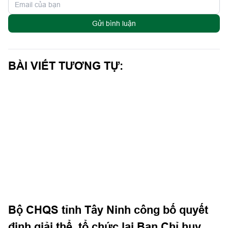
Gửi bình luận
BÀI VIẾT TƯƠNG TỰ:
Bộ CHQS tỉnh Tây Ninh công bố quyết
định giải thể, tổ chức lại Ban Chỉ huy