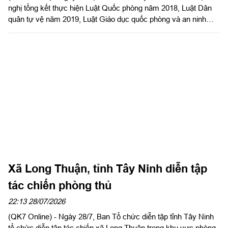
nghị tổng kết thực hiện Luật Quốc phòng năm 2018, Luật Dân
quân tự vệ năm 2019, Luật Giáo dục quốc phòng và an ninh
năm 2013. Đại tá Trần Hữu Nhân, Phó Tham mưu trưởng Quân
khu 7 dự và phát biểu chỉ đạo. Đại tá Trần Đình Hưng, Phó Chỉ
huy trưởng, Tham mưu trưởng Bộ CHQS tỉnh, thừa ủy quyền
UBND tỉnh chủ trì hội nghị. Dự Hội nghị có Đại tá Bùi Đăng
Ninh, Chính ủy Bộ CHQS tỉnh.
Xã Long Thuận, tỉnh Tây Ninh diễn tập
tác chiến phòng thủ
22:13 28/07/2026
(QK7 Online) - Ngày 28/7, Ban Tổ chức diễn tập tỉnh Tây Ninh
tổ chức diễn tập tác chiến xã Long Thuận trong khu vực phòng