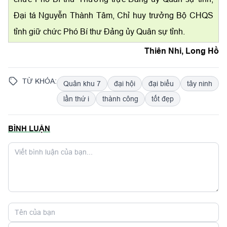
Đại tá Nguyễn Thành Tâm, Chỉ huy trưởng Bộ CHQS
tỉnh giữ chức Phó Bí thư Đảng ủy Quân sự tỉnh.
Thiên Nhi, Long Hồ
TỪ KHÓA:
Quân khu 7
đại hội
đại biểu
tây ninh
lần thứ i
thành công
tốt đẹp
BÌNH LUẬN