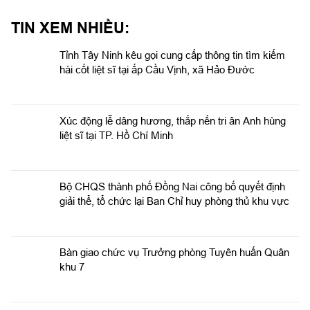
Trần Đình Hưng, Phó Chỉ huy trưởng, Tham mưu trưởng Bộ
CHQS tỉnh.
TIN XEM NHIỀU:
Tỉnh Tây Ninh kêu gọi cung cấp thông tin tìm kiếm
hài cốt liệt sĩ tại ấp Cầu Vịnh, xã Hảo Đước
Xúc động lễ dâng hương, thắp nến tri ân Anh hùng
liệt sĩ tại TP. Hồ Chí Minh
Bộ CHQS thành phố Đồng Nai công bố quyết định
giải thể, tổ chức lại Ban Chỉ huy phòng thủ khu vực
Bàn giao chức vụ Trưởng phòng Tuyên huấn Quân
khu 7