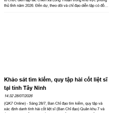
thủ tỉnh năm 2026. Đến dự, theo dõi và chỉ đạo diễn tập có đồng
chí Nguyễn Hồng Sơn, Phó Chủ tịch HĐND tỉnh, Phó Trưởng
ban tổ chức diễn tập tỉnh; Đại tá Trần Đình Hưng, Phó Chỉ huy
trưởng, Tham mưu trưởng Bộ CHQS tỉnh, Ủy viên Ban Chỉ đạo
diễn tập tỉnh, Phó Trưởng ban thường trực Ban tổ chức diễn tập
tỉnh; Đại tá Phạm Ngọc Thạch, Phó Chỉ huy trưởng Bộ CHQS
tỉnh.
Khảo sát tìm kiếm, quy tập hài cốt liệt sĩ
tại tỉnh Tây Ninh
14:32 28/07/2026
(QK7 Online) - Sáng 28/7, Ban Chỉ đạo tìm kiếm, quy tập và
xác định danh tính hài cốt liệt sĩ (Ban Chỉ đạo) Quân khu 7 và