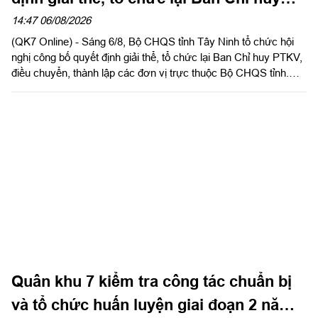
phòng thủ khu vực
14:47 06/08/2026
(QK7 Online) - Sáng 6/8, Bộ CHQS tỉnh Tây Ninh tổ chức hội
nghị công bố quyết định giải thể, tổ chức lại Ban Chỉ huy PTKV,
điều chuyển, thành lập các đơn vị trực thuộc Bộ CHQS tỉnh.
Thừa ủy quyền của Bộ Tư lệnh Quân khu 7, Thiếu tướng Lê
Ngọc Hải, Phó Tham mưu trưởng Quân khu dự và phát biểu
chỉ đạo.
Quân khu 7 kiểm tra công tác chuẩn bị
và tổ chức huấn luyện giai đoạn 2 năm