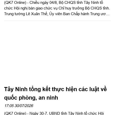
(QK7 Online) - Chiều ngày 04/8, Bộ CHQS tỉnh Tây Ninh tổ
chức Hội nghị bàn giao chức vụ Chỉ huy trưởng Bộ CHQS tỉnh.
Trung tướng Lê Xuân Thế, Ủy viên Ban Chấp hành Trung ương
Đảng, Ủy viên Quân ủy Trung ương, Phó Bí thư Đảng ủy, Tư
lệnh Quân khu 7 và đồng chí Nguyễn Văn Quyết, Ủy viên Ban
Chấp hành Trung ương Đảng, Bí thư Tỉnh ủy, Bí thư Đảng ủy
Quân sự tỉnh đồng chủ trì hội nghị.
Tây Ninh tổng kết thực hiện các luật về
quốc phòng, an ninh
17:05 30/07/2026
(QK7 Online) - Ngày 30-7, UBND tỉnh Tây Ninh tổ chức Hội