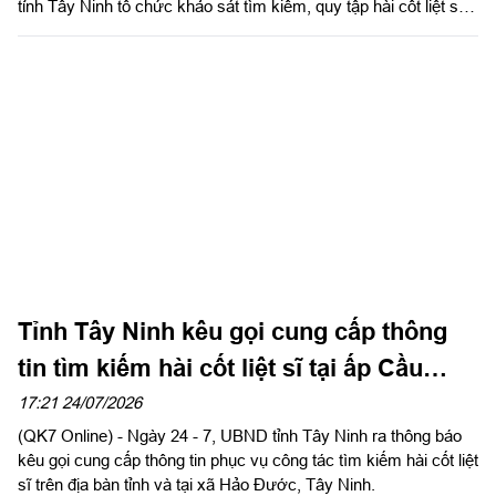
tỉnh Tây Ninh tổ chức khảo sát tìm kiếm, quy tập hài cốt liệt sĩ
(HCLS) tại tổ 20, ấp Vịnh, xã Hảo Đước.
Tỉnh Tây Ninh kêu gọi cung cấp thông
tin tìm kiếm hài cốt liệt sĩ tại ấp Cầu
Vịnh, xã Hảo Đước
17:21 24/07/2026
(QK7 Online) - Ngày 24 - 7, UBND tỉnh Tây Ninh ra thông báo
kêu gọi cung cấp thông tin phục vụ công tác tìm kiếm hài cốt liệt
sĩ trên địa bàn tỉnh và tại xã Hảo Đước, Tây Ninh.