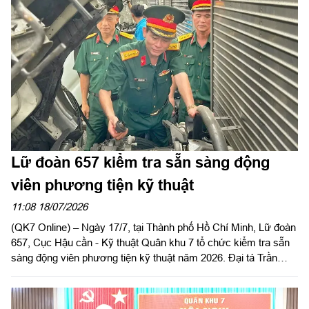
khu; Đại tá Trần Hữu Nhân, Phó Tham mưu trưởng Quân khu;
lãnh đạo Ủy ban Kiểm tra Đảng ủy Quân khu; các đồng chí
trong Ban Chủ nhiệm Cục Hậu cần - Kỹ thuật Quân khu; thủ
trưởng các phòng chức năng Quân khu và các đơn vị trực
thuộc Cục Hậu cần - Kỹ thuật.
Lữ đoàn 657 kiểm tra sẵn sàng động
viên phương tiện kỹ thuật
11:08 18/07/2026
(QK7 Online) – Ngày 17/7, tại Thành phố Hồ Chí Minh, Lữ đoàn
657, Cục Hậu cần - Kỹ thuật Quân khu 7 tổ chức kiểm tra sẵn
sàng động viên phương tiện kỹ thuật năm 2026. Đại tá Trần
Quốc Hoàn, Lữ đoàn trưởng chủ trì kiểm tra.