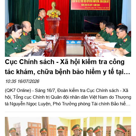
Cục Chính sách - Xã hội kiểm tra công
tác khám, chữa bệnh bảo hiểm y tế tại
sư đoàn 309
10:35 16/07/2026
(QK7 Online) - Sáng 16/7, Đoàn kiểm tra Cục Chính sách - Xã
hội, Tổng cục Chính trị Quân đội nhân dân Việt Nam do Thượng
tá Nguyễn Ngọc Luyện, Phó Trưởng phòng Tài chính Bảo hiểm
Quân đội, Cục Chính sách - Xã hội làm trưởng đoàn tiến hành
kiểm tra việc thực hiện hợp đồng khám bệnh, chữa bệnh bảo
hiểm y tế tại Bệnh xá Sư đoàn 309.