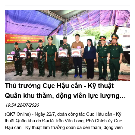
Ngọc Sơn, Chính ủy Cục Hậu cần – Kỹ thuật Quân khu.
Thủ trưởng Cục Hậu cần - Kỹ thuật
Quân khu thăm, động viên lực lượng
làm nhiệm vụ tại Công viên Lê Thị Riêng
19:54 22/07/2026
(QK7 Online) - Ngày 22/7, đoàn công tác Cục Hậu cần - Kỹ
thuật Quân khu do Đại tá Trần Văn Long, Phó Chính ủy Cục
Hậu cần - Kỹ thuật làm trưởng đoàn đã đến thăm, động viên
cán bộ, chiến sĩ và các lực lượng đang thực hiện nhiệm vụ tìm