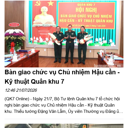
người thợ xây đặc biệt, góp sức đẩy nhanh tiến độ Trường Phổ
thông nội trú liên cấp Tiểu học và THCS Quảng Trực.
Bàn giao chức vụ Chủ nhiệm Hậu cần -
Kỹ thuật Quân khu 7
12:46 21/07/2026
(QK7 Online) - Ngày 21/7, Bộ Tư lệnh Quân khu 7 tổ chức hội
nghị bàn giao chức vụ Chủ nhiệm Hậu cần - Kỹ thuật Quân
khu. Thiếu tướng Đặng Văn Lẫm, Ủy viên Thường vụ Đảng ủy,
Phó Tư lệnh Quân khu chủ trì hội nghị. Dự hội nghị bàn giao có
Thiếu tướng Trần Đức Thắng, Phó Chủ nhiệm Chính trị Quân