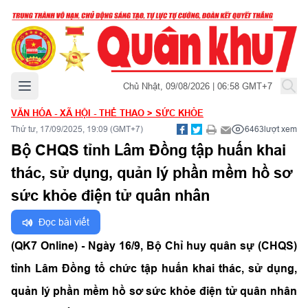
Mở menu chính
Chủ Nhật, 09/08/2026 | 06:58 GMT+7
VĂN HÓA - XÃ HỘI - THỂ THAO
>
SỨC KHỎE
Thứ tư, 17/09/2025, 19:09 (GMT+7)
6463
lượt xem
Bộ CHQS tỉnh Lâm Đồng tập huấn khai
thác, sử dụng, quản lý phần mềm hồ sơ
sức khỏe điện tử quân nhân
Đọc bài viết
(QK7 Online) - Ngày 16/9, Bộ Chỉ huy quân sự (CHQS)
tỉnh Lâm Đồng tổ chức tập huấn khai thác, sử dụng,
quản lý phần mềm hồ sơ sức khỏe điện tử quân nhân