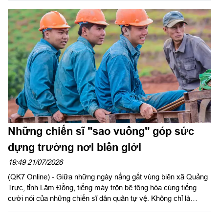
kiếm, quy tập, xác minh danh tính hài cốt liệt sĩ tại Công viên Lê
Thị Riêng.
Những chiến sĩ "sao vuông" góp sức
dựng trường nơi biên giới
19:49 21/07/2026
(QK7 Online) - Giữa những ngày nắng gắt vùng biên xã Quảng
Trực, tỉnh Lâm Đồng, tiếng máy trộn bê tông hòa cùng tiếng
cười nói của những chiến sĩ dân quân tự vệ. Không chỉ là
những chiến sĩ "sao vuông", các đồng chí còn trở thành những