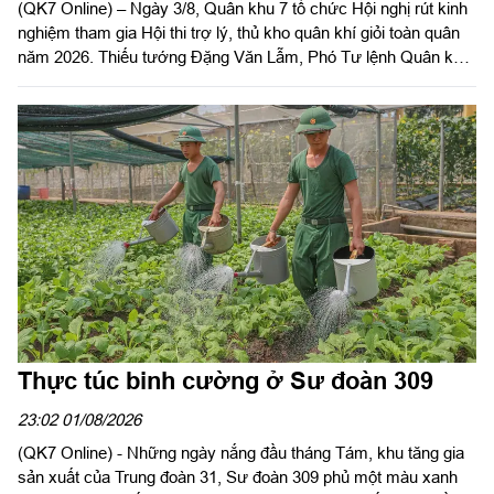
(QK7 Online) – Ngày 3/8, Quân khu 7 tổ chức Hội nghị rút kinh
nghiệm tham gia Hội thi trợ lý, thủ kho quân khí giỏi toàn quân
năm 2026. Thiếu tướng Đặng Văn Lẫm, Phó Tư lệnh Quân khu
dự, phát biểu chỉ đạo hội nghị. Đại tá Vũ Nam Sơn, Chủ nhiệm
Hậu cần – Kỹ thuật Quân khu chủ trì hội nghị.
Thực túc binh cường ở Sư đoàn 309
23:02 01/08/2026
(QK7 Online) - Những ngày nắng đầu tháng Tám, khu tăng gia
sản xuất của Trung đoàn 31, Sư đoàn 309 phủ một màu xanh