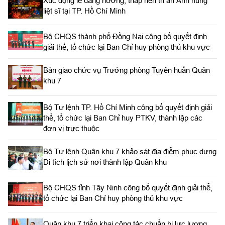
Xúc động lễ dâng hương, thắp nến tri ân Anh hùng
liệt sĩ tại TP. Hồ Chí Minh
Bộ CHQS thành phố Đồng Nai công bố quyết định
giải thể, tổ chức lại Ban Chỉ huy phòng thủ khu vực
Bàn giao chức vụ Trưởng phòng Tuyên huấn Quân
khu 7
Bộ Tư lệnh TP. Hồ Chí Minh công bố quyết định giải
thể, tổ chức lại Ban Chỉ huy PTKV, thành lập các
đơn vị trực thuộc
Bộ Tư lệnh Quân khu 7 khảo sát địa điểm phục dựng
Di tích lịch sử nơi thành lập Quân khu
Bộ CHQS tỉnh Tây Ninh công bố quyết định giải thể,
tổ chức lại Ban Chỉ huy phòng thủ khu vực
Quân khu 7 triển khai công tác chuẩn bị lực lượng