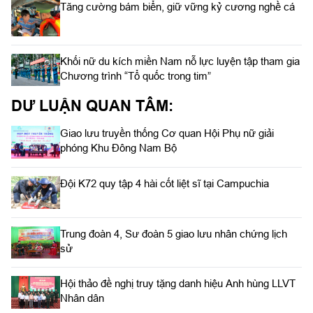
Tăng cường bám biển, giữ vững kỷ cương nghề cá
Khối nữ du kích miền Nam nỗ lực luyện tập tham gia
Chương trình “Tổ quốc trong tim”
DƯ LUẬN QUAN TÂM:
Giao lưu truyền thống Cơ quan Hội Phụ nữ giải
phóng Khu Đông Nam Bộ
Đội K72 quy tập 4 hài cốt liệt sĩ tại Campuchia
Trung đoàn 4, Sư đoàn 5 giao lưu nhân chứng lịch
sử
Hội thảo đề nghị truy tặng danh hiệu Anh hùng LLVT
Nhân dân