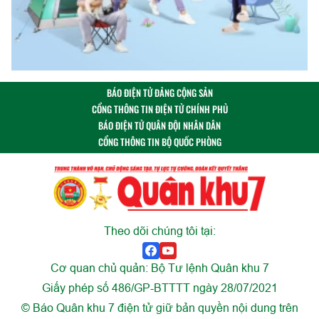
BÁO ĐIỆN TỬ ĐẢNG CỘNG SẢN
CỔNG THÔNG TIN ĐIỆN TỬ CHÍNH PHỦ
BÁO ĐIỆN TỬ QUÂN ĐỘI NHÂN DÂN
CỔNG THÔNG TIN BỘ QUỐC PHÒNG
Theo dõi chúng tôi tại:
Cơ quan chủ quản: Bộ Tư lệnh Quân khu 7
Giấy phép số 486/GP-BTTTT ngày 28/07/2021
© Báo Quân khu 7 điện tử giữ bản quyền nội dung trên