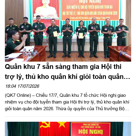
Quân khu 7 sẵn sàng tham gia Hội thi
trợ lý, thủ kho quân khí giỏi toàn quân
năm 2026
18:04 17/07/2026
(QK7 Online) – Chiều 17/7, Quân khu 7 tổ chức Hội nghị giao
nhiệm vụ cho đội tuyển tham gia Hội thi trợ lý, thủ kho quân khí
giỏi toàn quân năm 2026. Thừa ủy quyền của Thủ trưởng Bộ
Tư lệnh Quân khu, Đại tá Vũ Nam Sơn, Chủ nhiệm Hậu cần –
Kỹ thuật Quân khu chủ trì hội nghị.