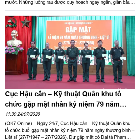
mướt. Những luống rau được quy hoạch ngay ngắn, giàn bầu,
giàn mướp sai trĩu quả, khu chăn nuôi gia cầm sạch sẽ, quy
củ... là minh chứng sinh động cho hiệu quả công tác tăng gia
sản xuất, bảo đảm hậu cần bằng chính nội lực của đơn vị.
Cục Hậu cần – Kỹ thuật Quân khu tổ
chức gặp mặt nhân kỷ niệm 79 năm
ngày Thương binh - Liệt sĩ
11:30 24/07/2026
(QK7 Online) – Ngày 24/7, Cục Hậu cần – Kỹ thuật Quân khu
tổ chức buổi gặp mặt nhân kỷ niệm 79 năm ngày thương binh –
Liệt sĩ (27/7/1947 – 27/7/2026). Dự gặp mặt có Đại tá Phạm