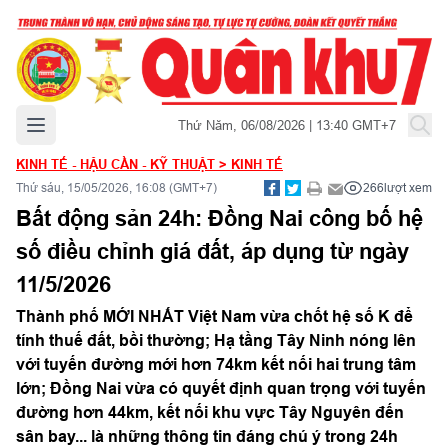
Mở menu chính
Thứ Năm, 06/08/2026 | 13:40 GMT+7
KINH TẾ - HẬU CẦN - KỸ THUẬT
>
KINH TẾ
Thứ sáu, 15/05/2026, 16:08 (GMT+7)
266
lượt xem
Bất động sản 24h: Đồng Nai công bố hệ
số điều chỉnh giá đất, áp dụng từ ngày
11/5/2026
Thành phố MỚI NHẤT Việt Nam vừa chốt hệ số K để
tính thuế đất, bồi thường; Hạ tầng Tây Ninh nóng lên
với tuyến đường mới hơn 74km kết nối hai trung tâm
lớn; Đồng Nai vừa có quyết định quan trọng với tuyến
đường hơn 44km, kết nối khu vực Tây Nguyên đến
sân bay... là những thông tin đáng chú ý trong 24h