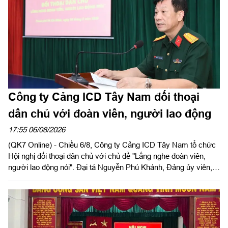
Công ty Cảng ICD Tây Nam đối thoại
dân chủ với đoàn viên, người lao động
17:55 06/08/2026
(QK7 Online) - Chiều 6/8, Công ty Cảng ICD Tây Nam tổ chức
Hội nghị đối thoại dân chủ với chủ đề "Lắng nghe đoàn viên,
người lao động nói". Đại tá Nguyễn Phú Khánh, Đảng ủy viên,
Phó Tổng giám đốc Công ty Tây Nam dự và phát biểu chỉ đạo.
Thượng tá Nguyễn Ngọc Khánh, Giám đốc Công ty Cảng ICD
Tây Nam chủ trì hội nghị. Dự hội nghị có Đại tá Phạm Thị Thu
Hương, Trưởng phòng Công tác quần chúng, Cục Chính trị
Quân khu 7; Đại tá Trần Thị Mỹ Châu, Phó Tổng giám đốc