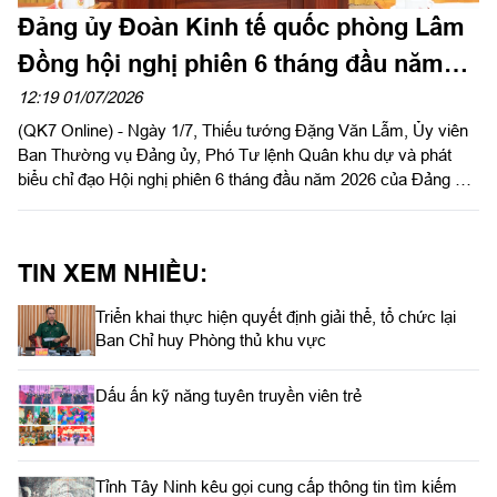
Đảng ủy Đoàn Kinh tế quốc phòng Lâm
Đồng hội nghị phiên 6 tháng đầu năm
2026
12:19 01/07/2026
(QK7 Online) - Ngày 1/7, Thiếu tướng Đặng Văn Lẫm, Ủy viên
Ban Thường vụ Đảng ủy, Phó Tư lệnh Quân khu dự và phát
biểu chỉ đạo Hội nghị phiên 6 tháng đầu năm 2026 của Đảng ủy
Đoàn Kinh tế quốc phòng Lâm Đồng. Thượng tá Nguyễn Trọng
Thúy, Bí thư Đảng ủy, Chính trị viên Đoàn Kinh tế quốc phòng
Lâm Đồng chủ trì hội nghị.
TIN XEM NHIỀU:
Triển khai thực hiện quyết định giải thể, tổ chức lại
Ban Chỉ huy Phòng thủ khu vực
Dấu ấn kỹ năng tuyên truyền viên trẻ
Tỉnh Tây Ninh kêu gọi cung cấp thông tin tìm kiếm