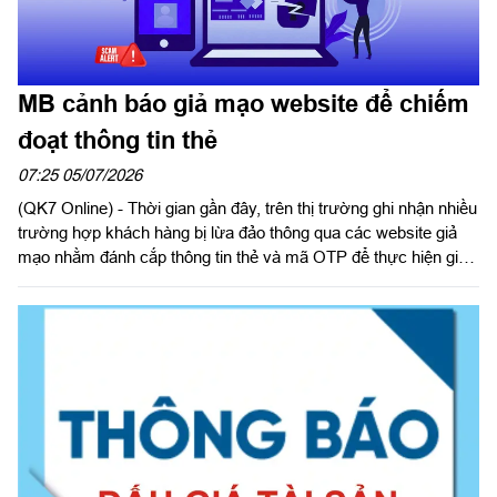
MB cảnh báo giả mạo website để chiếm
đoạt thông tin thẻ
07:25 05/07/2026
(QK7 Online) - Thời gian gần đây, trên thị trường ghi nhận nhiều
trường hợp khách hàng bị lừa đảo thông qua các website giả
mạo nhằm đánh cắp thông tin thẻ và mã OTP để thực hiện giao
dịch gian lận. Các đối tượng lừa đảo thường tạo lập website có
giao diện tương tự website của doanh nghiệp, thương hiệu uy
tín hoặc cơ quan nhà nước để tạo lòng tin với khách hàng.