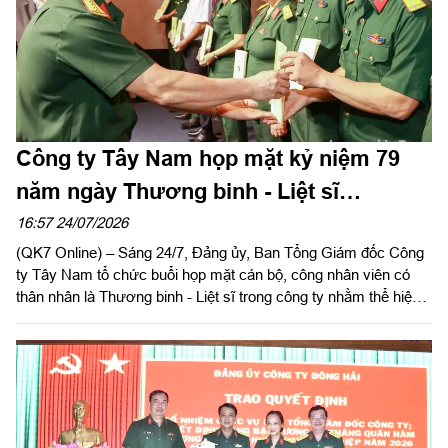
Công ty Tây Nam họp mặt kỷ niệm 79
năm ngày Thương binh - Liệt sĩ
(27/7/1947 – 27/7/2026)
16:57 24/07/2026
(QK7 Online) – Sáng 24/7, Đảng ủy, Ban Tổng Giám đốc Công
ty Tây Nam tổ chức buổi họp mặt cán bộ, công nhân viên có
thân nhân là Thương binh - Liệt sĩ trong công ty nhằm thể hiện
sự tri ân, ghi nhớ công lao to lớn của các anh hùng liệt sĩ và
thương binh, bệnh binh nhân kỷ niệm 79 năm ngày Thương
binh - Liệt sĩ (27/7/1947 – 27/7/2026).