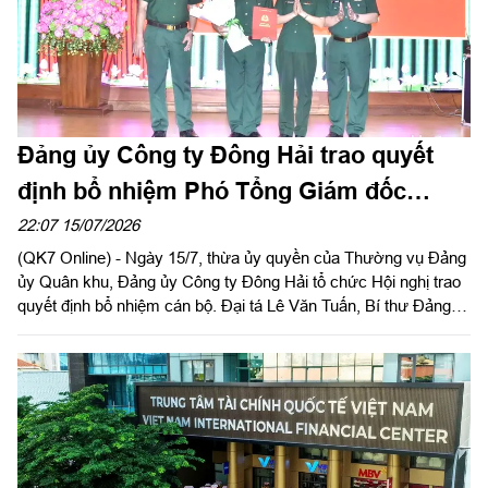
Đảng ủy Công ty Đông Hải trao quyết
định bổ nhiệm Phó Tổng Giám đốc
Công ty
22:07 15/07/2026
(QK7 Online) - Ngày 15/7, thừa ủy quyền của Thường vụ Đảng
ủy Quân khu, Đảng ủy Công ty Đông Hải tổ chức Hội nghị trao
quyết định bổ nhiệm cán bộ. Đại tá Lê Văn Tuấn, Bí thư Đảng
ủy, Chủ tịch Công ty chủ trì hội nghị.