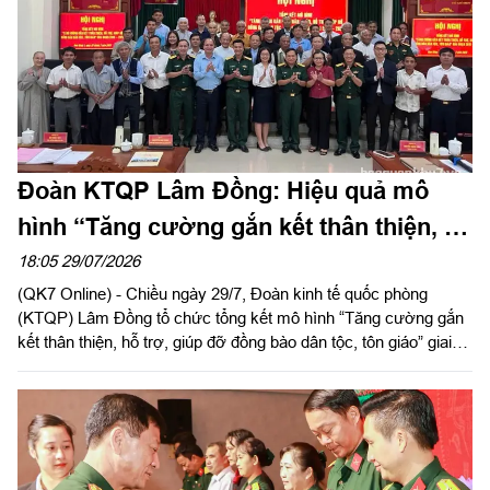
Công ty Tây Nam cùng đông đảo cán bộ, đoàn viên, người lao
động Công ty Cảng ICD Tây Nam.
Đoàn KTQP Lâm Đồng: Hiệu quả mô
hình “Tăng cường gắn kết thân thiện, hỗ
trợ, giúp đỡ đồng bào dân tộc, tôn giáo”
18:05 29/07/2026
(QK7 Online) - Chiều ngày 29/7, Đoàn kinh tế quốc phòng
(KTQP) Lâm Đồng tổ chức tổng kết mô hình “Tăng cường gắn
kết thân thiện, hỗ trợ, giúp đỡ đồng bào dân tộc, tôn giáo” giai
đoạn 2019 - 2025. Đại tá Nguyễn Như Trúc, Phó Chủ nhiệm
Chính trị Quân khu dự chỉ đạo hội nghị.