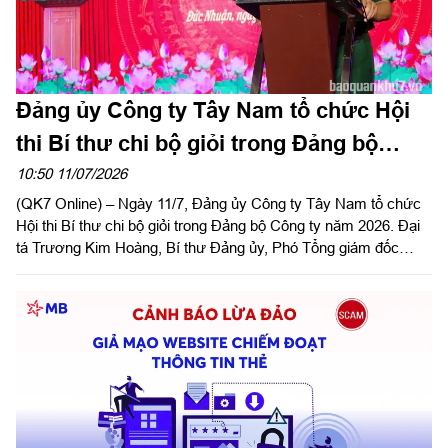
Đảng ủy Công ty Tây Nam tổ chức Hội
thi Bí thư chi bộ giỏi trong Đảng bộ
Công ty năm 2026
10:50 11/07/2026
(QK7 Online) – Ngày 11/7, Đảng ủy Công ty Tây Nam tổ chức
Hội thi Bí thư chi bộ giỏi trong Đảng bộ Công ty năm 2026. Đại
tá Trương Kim Hoàng, Bí thư Đảng ủy, Phó Tổng giám đốc
Công ty dự và phát biểu chỉ đạo hội thi.