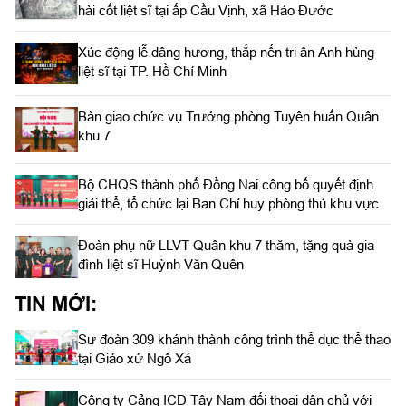
hài cốt liệt sĩ tại ấp Cầu Vịnh, xã Hảo Đước
Xúc động lễ dâng hương, thắp nến tri ân Anh hùng
liệt sĩ tại TP. Hồ Chí Minh
Bàn giao chức vụ Trưởng phòng Tuyên huấn Quân
khu 7
Bộ CHQS thành phố Đồng Nai công bố quyết định
giải thể, tổ chức lại Ban Chỉ huy phòng thủ khu vực
Đoàn phụ nữ LLVT Quân khu 7 thăm, tặng quà gia
đình liệt sĩ Huỳnh Văn Quên
TIN MỚI:
Sư đoàn 309 khánh thành công trình thể dục thể thao
tại Giáo xứ Ngô Xá
Công ty Cảng ICD Tây Nam đối thoại dân chủ với