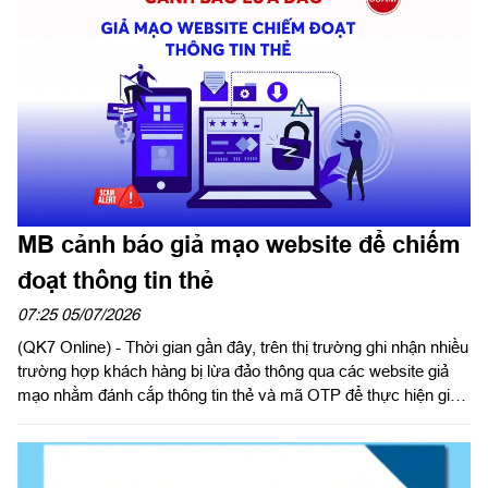
MB cảnh báo giả mạo website để chiếm
đoạt thông tin thẻ
07:25 05/07/2026
(QK7 Online) - Thời gian gần đây, trên thị trường ghi nhận nhiều
trường hợp khách hàng bị lừa đảo thông qua các website giả
mạo nhằm đánh cắp thông tin thẻ và mã OTP để thực hiện giao
dịch gian lận. Các đối tượng lừa đảo thường tạo lập website có
giao diện tương tự website của doanh nghiệp, thương hiệu uy
tín hoặc cơ quan nhà nước để tạo lòng tin với khách hàng.