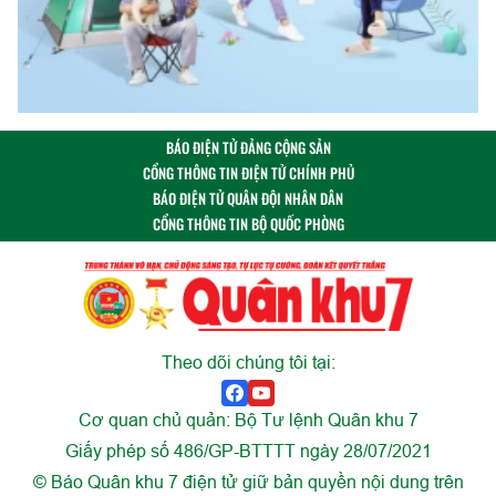
BÁO ĐIỆN TỬ ĐẢNG CỘNG SẢN
CỔNG THÔNG TIN ĐIỆN TỬ CHÍNH PHỦ
BÁO ĐIỆN TỬ QUÂN ĐỘI NHÂN DÂN
CỔNG THÔNG TIN BỘ QUỐC PHÒNG
Theo dõi chúng tôi tại:
Cơ quan chủ quản: Bộ Tư lệnh Quân khu 7
Giấy phép số 486/GP-BTTTT ngày 28/07/2021
© Báo Quân khu 7 điện tử giữ bản quyền nội dung trên