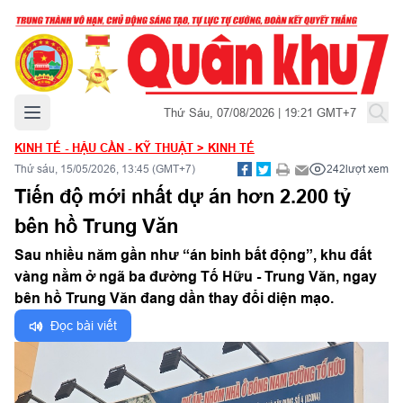
Mở menu chính
Thứ Sáu, 07/08/2026 | 19:21 GMT+7
KINH TẾ - HẬU CẦN - KỸ THUẬT
>
KINH TẾ
Thứ sáu, 15/05/2026, 13:45 (GMT+7)
242
lượt xem
Tiến độ mới nhất dự án hơn 2.200 tỷ
bên hồ Trung Văn
Sau nhiều năm gần như “án binh bất động”, khu đất
vàng nằm ở ngã ba đường Tố Hữu - Trung Văn, ngay
bên hồ Trung Văn đang dần thay đổi diện mạo.
Đọc bài viết