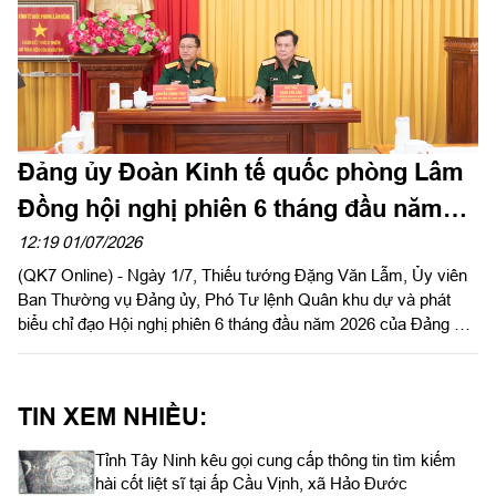
Đảng ủy Đoàn Kinh tế quốc phòng Lâm
Đồng hội nghị phiên 6 tháng đầu năm
2026
12:19 01/07/2026
(QK7 Online) - Ngày 1/7, Thiếu tướng Đặng Văn Lẫm, Ủy viên
Ban Thường vụ Đảng ủy, Phó Tư lệnh Quân khu dự và phát
biểu chỉ đạo Hội nghị phiên 6 tháng đầu năm 2026 của Đảng ủy
Đoàn Kinh tế quốc phòng Lâm Đồng. Thượng tá Nguyễn Trọng
Thúy, Bí thư Đảng ủy, Chính trị viên Đoàn Kinh tế quốc phòng
Lâm Đồng chủ trì hội nghị.
TIN XEM NHIỀU:
Tỉnh Tây Ninh kêu gọi cung cấp thông tin tìm kiếm
hài cốt liệt sĩ tại ấp Cầu Vịnh, xã Hảo Đước