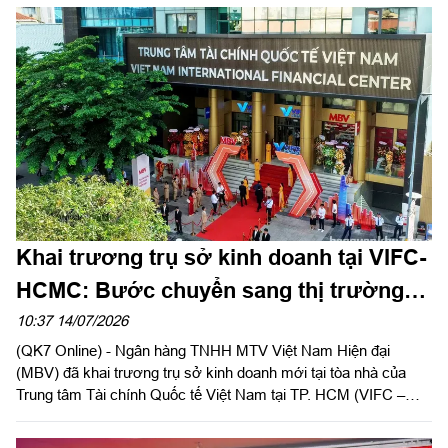
Khai trương trụ sở kinh doanh tại VIFC-
HCMC: Bước chuyển sang thị trường
phía Nam của Ngân hàng MBV
10:37 14/07/2026
(QK7 Online) - Ngân hàng TNHH MTV Việt Nam Hiện đại
(MBV) đã khai trương trụ sở kinh doanh mới tại tòa nhà của
Trung tâm Tài chính Quốc tế Việt Nam tại TP. HCM (VIFC –
HCMC) số 8 Nguyễn Huệ, phường Sài Gòn. Sự kiện là lời chào
chính thức từ MBV khi hiện diện tại đại lộ Nguyễn Huệ, mở đầu