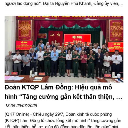
người lao động nói". Đại tá Nguyễn Phú Khánh, Đảng ủy viên,
Phó Tổng giám đốc Công ty Tây Nam dự và phát biểu chỉ đạo.
Thượng tá Nguyễn Ngọc Khánh, Giám đốc Công ty Cảng ICD
Tây Nam chủ trì hội nghị. Dự hội nghị có Đại tá Phạm Thị Thu
Hương, Trưởng phòng Công tác quần chúng, Cục Chính trị
Quân khu 7; Đại tá Trần Thị Mỹ Châu, Phó Tổng giám đốc
Công ty Tây Nam cùng đông đảo cán bộ, đoàn viên, người lao
động Công ty Cảng ICD Tây Nam.
Đoàn KTQP Lâm Đồng: Hiệu quả mô
hình “Tăng cường gắn kết thân thiện, hỗ
trợ, giúp đỡ đồng bào dân tộc, tôn giáo”
18:05 29/07/2026
(QK7 Online) - Chiều ngày 29/7, Đoàn kinh tế quốc phòng
(KTQP) Lâm Đồng tổ chức tổng kết mô hình “Tăng cường gắn
kết thân thiện, hỗ trợ, giúp đỡ đồng bào dân tộc, tôn giáo” giai