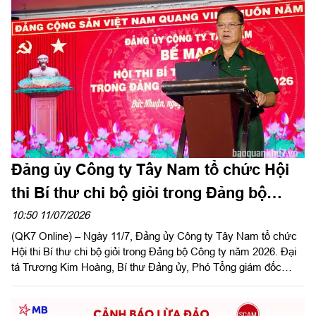
cho bước đồng hành cùng hạ tầng tài chính mới của Thành
phố. Đây cũng là công trình ý nghĩa chào mừng kỷ niệm 50
năm Thành phố vinh dự mang tên Chủ tịch Hồ Chí Minh và
hướng tới cột mốc 30 năm Ngân hàng Thương mại cổ phần
Quân đội (MB) có mặt tại khu vực phía Nam.
Đảng ủy Công ty Tây Nam tổ chức Hội
thi Bí thư chi bộ giỏi trong Đảng bộ
Công ty năm 2026
10:50 11/07/2026
(QK7 Online) – Ngày 11/7, Đảng ủy Công ty Tây Nam tổ chức
Hội thi Bí thư chi bộ giỏi trong Đảng bộ Công ty năm 2026. Đại
tá Trương Kim Hoàng, Bí thư Đảng ủy, Phó Tổng giám đốc
Công ty dự và phát biểu chỉ đạo hội thi.