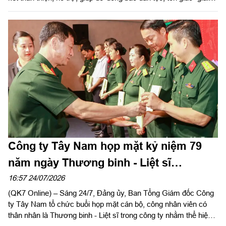
đoạn 2019 - 2025. Đại tá Nguyễn Như Trúc, Phó Chủ nhiệm
Chính trị Quân khu dự chỉ đạo hội nghị.
Công ty Tây Nam họp mặt kỷ niệm 79
năm ngày Thương binh - Liệt sĩ
(27/7/1947 – 27/7/2026)
16:57 24/07/2026
(QK7 Online) – Sáng 24/7, Đảng ủy, Ban Tổng Giám đốc Công
ty Tây Nam tổ chức buổi họp mặt cán bộ, công nhân viên có
thân nhân là Thương binh - Liệt sĩ trong công ty nhằm thể hiện