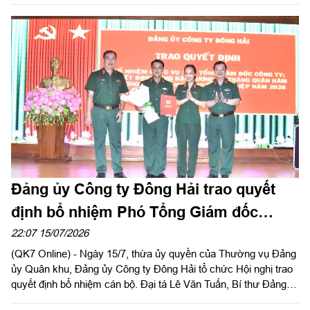
sự tri ân, ghi nhớ công lao to lớn của các anh hùng liệt sĩ và
thương binh, bệnh binh nhân kỷ niệm 79 năm ngày Thương
binh - Liệt sĩ (27/7/1947 – 27/7/2026).
Đảng ủy Công ty Đông Hải trao quyết
định bổ nhiệm Phó Tổng Giám đốc
Công ty
22:07 15/07/2026
(QK7 Online) - Ngày 15/7, thừa ủy quyền của Thường vụ Đảng
ủy Quân khu, Đảng ủy Công ty Đông Hải tổ chức Hội nghị trao
quyết định bổ nhiệm cán bộ. Đại tá Lê Văn Tuấn, Bí thư Đảng
ủy, Chủ tịch Công ty chủ trì hội nghị.