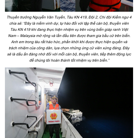
Thuyền trưởng Nguyễn Văn Tuyển, Tàu KN 419, Đội 2, Chi đội Kiểm ngư 4
chia sẻ: “Đây là niềm vinh dự, tự hào đối với tập thể cán bộ, thuyền viên
Tàu KN 419 khi đang thực hiện nhiệm vụ trên vùng biển giáp ranh Việt
Nam – Malaysia mở rộng và lần đầu tiên được tham gia bầu cử trên biển.
Anh em trong tàu rất háo hức, phấn khởi khi được thực hiện quyền và
trách nhiệm của công dân, lựa chọn những ứng cử viên xứng đáng. Đây
sẽ là dấu ấn đáng nhớ đối với mỗi cán bộ, thuyền viên, tiếp thêm động lực
để chúng tôi hoàn thành tốt nhiệm vụ trên biển.”