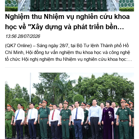
Nghiệm thu Nhiệm vụ nghiên cứu khoa
học về "Xây dựng và phát triển bền
vững tiềm lực quốc phòng Thành phố
13:56 28/07/2026
(QK7 Online) – Sáng ngày 28/7, tại Bộ Tư lệnh Thành phố Hồ
Hồ Chí Minh trong thời kỳ mới"
Chí Minh, Hội đồng tư vấn nghiệm thu khoa học và công nghệ
tổ chức Hội nghị nghiệm thu Nhiệm vụ nghiên cứu khoa học:
“Xây dựng và phát triển bền vững tiềm lực quốc phòng Thành
phố Hồ Chí Minh trong thời kỳ mới”. Trung tướng, PGS, TS
Trần Thái Bình, nguyên Viện trưởng Viện Chiến lược Quốc
phòng, Chủ tịch Hội đồng; Trung tướng, PGS, TS Hoàng Văn
Minh, nguyên Giám đốc Học viện Lục quân, phó Chủ tịch Hội
đồng, đồng chủ trì nghiệm thu.