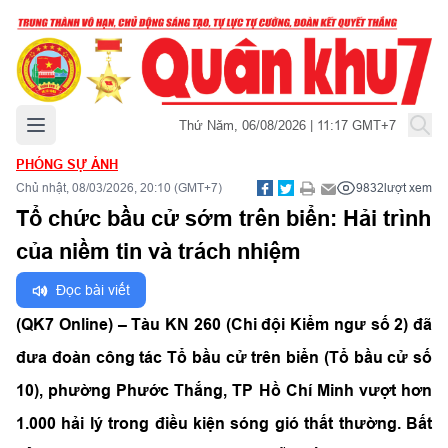
Mở menu chính
Thứ Năm, 06/08/2026 | 11:17 GMT+7
PHÓNG SỰ ẢNH
Chủ nhật, 08/03/2026, 20:10 (GMT+7)
9832
lượt xem
Tổ chức bầu cử sớm trên biển: Hải trình
của niềm tin và trách nhiệm
Đọc bài viết
(QK7 Online) – Tàu KN 260 (Chi đội Kiểm ngư số 2) đã
đưa đoàn công tác Tổ bầu cử trên biển (Tổ bầu cử số
10), phường Phước Thắng, TP Hồ Chí Minh vượt hơn
1.000 hải lý trong điều kiện sóng gió thất thường. Bất