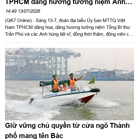
TPHCM dâng hương tưởng niệm Anh
hùng liệt sĩ
14:49 13/07/2026
(QK7 Online) - Sáng 13-7, đoàn đại biểu Ủy ban MTTQ Việt
Nam TPHCM dâng hoa, dâng hương tưởng niệm Tổng Bí thư
Trần Phú và các Anh hùng liệt sĩ; đồng thời thăm, động viên các
lực lượng đang thực hiện nhiệm vụ tìm kiếm, quy tập hài cốt liệt
sĩ tại công viên Lê Thị Riêng (phường Hòa Hưng, TPHCM).
Đồng chí Nguyễn Phước Lộc, Ủy viên Trung ương Đảng, Phó
Bí thư Thành ủy, Chủ tịch Ủy ban MTTQ Việt Nam TPHCM làm
trưởng đoàn
Giữ vững chủ quyền từ cửa ngõ Thành
phố mang tên Bác