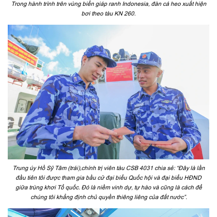
Trong hành trình trên vùng biển giáp ranh Indonesia, đàn cá heo xuất hiện
bơi theo tàu KN 260.
Trung úy Hồ Sỹ Tâm (trái),chính trị viên tàu CSB 4031 chia sẻ: “Đây là lần
đầu tiên tôi được tham gia bầu cử đại biểu Quốc hội và đại biểu HĐND
giữa trùng khơi Tổ quốc. Đó là niềm vinh dự, tự hào và cũng là cách để
chúng tôi khẳng định chủ quyền thiêng liêng của đất nước”.