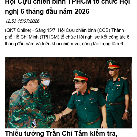
Hội Cựu chiến binh TPHCM tổ chức Hội
nghị 6 tháng đầu năm 2026
12:53 15/07/2026
(QK7 Online) - Sáng 15/7, Hội Cựu chiến binh (CCB) Thành
phố Hồ Chí Minh (TPHCM) tổ chức Hội nghị sơ kết công tác 6
tháng đầu năm và triển khai nhiệm vụ, công tác trọng tâm 6
tháng cuối năm 2026. Thiếu tướng Nguyễn Minh Hoàng, Phó
Chủ tịch Hội CCB Việt Nam, Phó Chủ tịch Ủy ban MTTQ Việt
Nam TPHCM, Chủ tịch Hội CCB TPHCM chủ trì hội nghị.
Thiếu tướng Trần Chí Tâm kiểm tra,