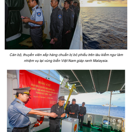
Cán bộ, thuyền viên xếp hàng chuẩn bị bỏ phiếu trên tàu kiểm ngư làm
nhiệm vụ tại vùng biển Việt Nam giáp ranh Malaysia.