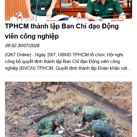
TPHCM thành lập Ban Chỉ đạo Động
viên công nghiệp
09:52 30/07/2026
(QK7 Online) - Ngày 29/7, UBND TPHCM tổ chức Hội nghị
công bố quyết định thành lập Ban Chỉ đạo Động viên công
nghiệp (ĐVCN) TPHCM; Quyết định thành lập Đoàn khảo sát
và triển khai kế hoạch khảo sát năng lực doanh nghiệp; Kế
hoạch động viên công nghiệp năm 2026. Đồng chí Trần Văn
Bảy, Phó Chủ tịch UBND Thành phố chủ trì hội nghị. Dự có
Thiếu tướng Phan Quốc Việt, Phó Tư lệnh, Tham mưu trưởng
Bộ Tư lệnh TPHCM cùng các sở, ban, ngành Thành phố, các
doanh nghiệp ĐVCN được giao nhiệm vụ.