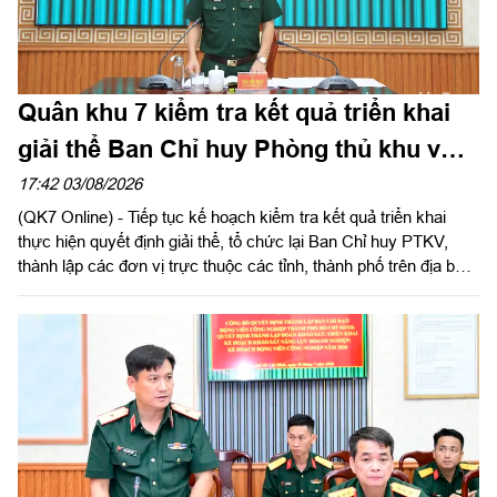
Quân khu 7 kiểm tra kết quả triển khai
giải thể Ban Chỉ huy Phòng thủ khu vực
tại Bộ Tư lệnh TPHCM
17:42 03/08/2026
(QK7 Online) - Tiếp tục kế hoạch kiểm tra kết quả triển khai
thực hiện quyết định giải thể, tổ chức lại Ban Chỉ huy PTKV,
thành lập các đơn vị trực thuộc các tỉnh, thành phố trên địa bàn
Quân khu, chiều 3/8, thừa ủy quyền Thủ trưởng Bộ Tư lệnh
Quân khu, Đại tá Trần Hữu Nhân, Phó Tham mưu trưởng Quân
khu và đoàn công tác tiến hành kiểm tra Bộ Tư lệnh Thành phố
Hồ Chí Minh. Thiếu tướng Phan Quốc Việt, Phó Tư lệnh, Tham
mưu trưởng Bộ Tư lệnh Thành phố và cơ quan Bộ Tư lệnh
Thành phố làm việc với đoàn.