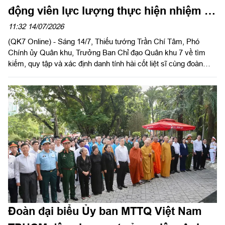
động viên lực lượng thực hiện nhiệm vụ
tại Công viên Lê Thị Riêng
11:32 14/07/2026
(QK7 Online) - Sáng 14/7, Thiếu tướng Trần Chí Tâm, Phó
Chính ủy Quân khu, Trưởng Ban Chỉ đạo Quân khu 7 về tìm
kiếm, quy tập và xác định danh tính hài cốt liệt sĩ cùng đoàn
công tác đến kiểm tra các lực lượng thực hiện nhiệm vụ tại
Công viên Lê Thị Riêng.
Đoàn đại biểu Ủy ban MTTQ Việt Nam