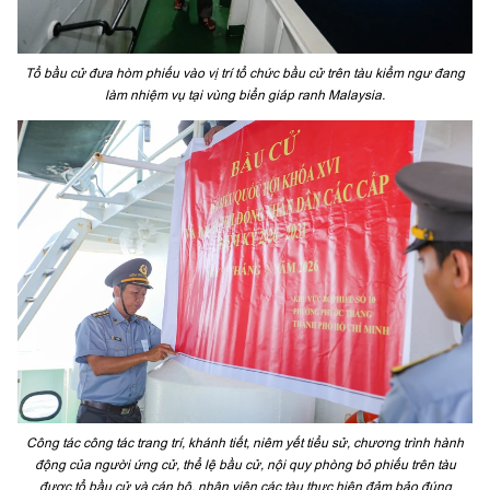
Tổ bầu cử đưa hòm phiếu vào vị trí tổ chức bầu cử trên tàu kiểm ngư đang
làm nhiệm vụ tại vùng biển giáp ranh Malaysia.
Công tác công tác trang trí, khánh tiết, niêm yết tiểu sử, chương trình hành
động của người ứng cử, thể lệ bầu cử, nội quy phòng bỏ phiếu trên tàu
được tổ bầu cử và cán bộ, nhân viên các tàu thực hiện đảm bảo đúng