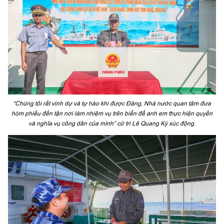
“Chúng tôi rất vinh dự và tự hào khi được Đảng, Nhà nước quan tâm đưa
hòm phiếu đến tận nơi làm nhiệm vụ trên biển để anh em thực hiện quyền
và nghĩa vụ công dân của mình” cử tri Lê Quang Ký xúc động.