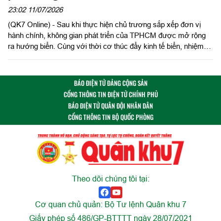
23:02 11/07/2026
(QK7 Online) - Sau khi thực hiện chủ trương sắp xếp đơn vị
hành chính, không gian phát triển của TPHCM được mở rộng
ra hướng biển. Cùng với thời cơ thúc đẩy kinh tế biển, nhiệm
vụ quản lý, bảo vệ chủ quyền, an ninh biên giới biển, cửa khẩu
cảng cũng đặt ra yêu cầu ngày càng cao. Trên tuyến đầu cửa
ngõ hàng hải quốc tế phía Nam, cán bộ, chiến sĩ Ban Chỉ huy
BÁO ĐIỆN TỬ ĐẢNG CỘNG SẢN
Biên phòng cửa khẩu cảng Bà Rịa - Vũng Tàu, Bộ đội Biên
CỔNG THÔNG TIN ĐIỆN TỬ CHÍNH PHỦ
phòng TPHCM đang ngày đêm chắc tay súng, giữ vững chủ
BÁO ĐIỆN TỬ QUÂN ĐỘI NHÂN DÂN
quyền, an ninh nơi cửa biển của Thành phố mang tên Bác.
CỔNG THÔNG TIN BỘ QUỐC PHÒNG
Theo dõi chúng tôi tại:
Cơ quan chủ quản: Bộ Tư lệnh Quân khu 7
Giấy phép số 486/GP-BTTTT ngày 28/07/2021