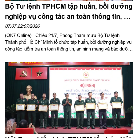
Bộ Tư lệnh TPHCM tập huấn, bồi dưỡng
nghiệp vụ công tác an toàn thông tin, an
ninh mạng 2026
07:07 22/07/2026
(QK7 Online) - Chiều 21/7, Phòng Tham mưu Bộ Tư lệnh
Thành phố Hồ Chí Minh tổ chức tập huấn, bồi dưỡng nghiệp vụ
công tác kiểm tra an toàn thông tin, an ninh mạng và bảo dưỡng
kỹ thuật công nghệ thông tin, tác chiến không gian mạng năm
2026.