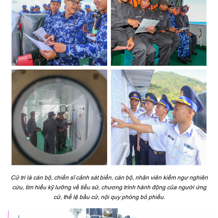
Cử tri là cán bộ, chiến sĩ cảnh sát biển, cán bộ, nhân viên kiểm ngư nghiên
cứu, tìm hiểu kỹ lưỡng về tiểu sử, chương trình hành động của người ứng
cử, thể lệ bầu cử, nội quy phòng bỏ phiếu.