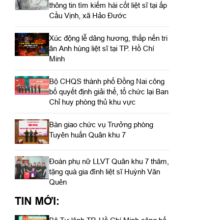
thông tin tìm kiếm hài cốt liệt sĩ tại ấp
Cầu Vịnh, xã Hảo Đước
Xúc động lễ dâng hương, thắp nến tri
ân Anh hùng liệt sĩ tại TP. Hồ Chí
Minh
Bộ CHQS thành phố Đồng Nai công
bố quyết định giải thể, tổ chức lại Ban
Chỉ huy phòng thủ khu vực
Bàn giao chức vụ Trưởng phòng
Tuyên huấn Quân khu 7
Đoàn phụ nữ LLVT Quân khu 7 thăm,
tặng quà gia đình liệt sĩ Huỳnh Văn
Quên
TIN MỚI: