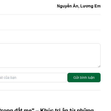
Nguyễn Ân, Lương Em
Gửi bình luận
trong đất mẹ" – Khúc tri ân từ những