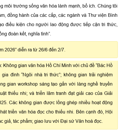
 môi trường sống văn hóa lành mạnh, bổ ích. Chúng tôi
m, đồng hành của các cấp, các ngành và Thư viện Bình
 điều kiện cho người lao động được tiếp cận tri thức,
ng đoàn kết, nghĩa tình”.
m 2026” diễn ra từ 26/6 đến 2/7.
m: Không gian văn hóa Hồ Chí Minh với chủ đề “Bác Hồ
 gia đình “Ngôi nhà tri thức”; không gian trải nghiệm
ng gian workshop sáng tạo gắn với làng nghề truyền
ật thiếu nhi; và triển lãm tranh đạt giải cao của Giải
2025. Các không gian được lồng ghép nhiều hoạt động
phát triển văn hóa đọc cho thiếu nhi. Bên cạnh đó, Hội
ác giả, tác phẩm; giao lưu với Đại sứ Văn hoá đọc.