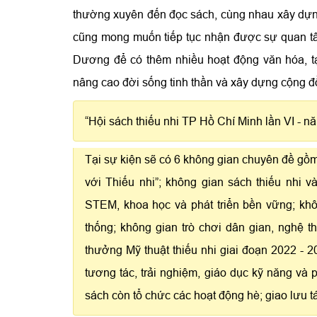
thường xuyên đến đọc sách, cùng nhau xây dựng
cũng mong muốn tiếp tục nhận được sự quan tâ
Dương để có thêm nhiều hoạt động văn hóa, tạo
nâng cao đời sống tinh thần và xây dựng cộng đồ
“Hội sách thiếu nhi TP Hồ Chí Minh lần VI - nă
Tại sự kiện sẽ có 6 không gian chuyên đề gồ
với Thiếu nhi”; không gian sách thiếu nhi và
STEM, khoa học và phát triển bền vững; khô
thống; không gian trò chơi dân gian, nghệ thu
thưởng Mỹ thuật thiếu nhi giai đoạn 2022 - 
tương tác, trải nghiệm, giáo dục kỹ năng và 
sách còn tổ chức các hoạt động hè; giao lưu t