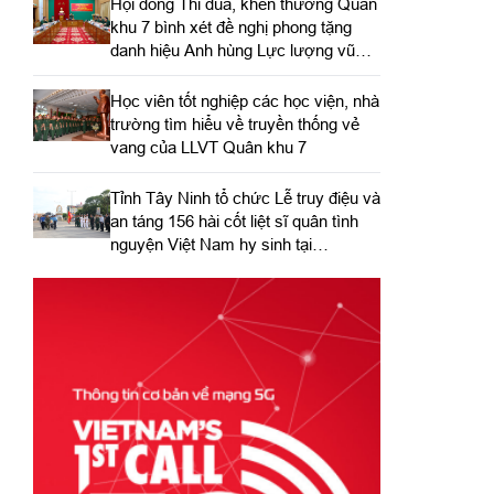
Hội đồng Thi đua, khen thưởng Quân
khu 7 bình xét đề nghị phong tặng
danh hiệu Anh hùng Lực lượng vũ
trang nhân dân
Học viên tốt nghiệp các học viện, nhà
trường tìm hiểu về truyền thống vẻ
vang của LLVT Quân khu 7
​Tỉnh Tây Ninh tổ chức Lễ truy điệu và
an táng 156 hài cốt liệt sĩ quân tình
nguyện Việt Nam hy sinh tại
Campuchia