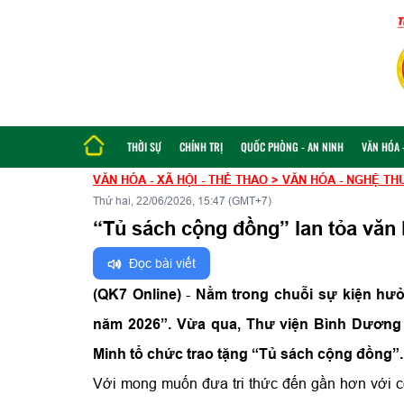
THỜI SỰ
CHÍNH TRỊ
QUỐC PHÒNG - AN NINH
VĂN HÓA -
VĂN HÓA - XÃ HỘI - THỂ THAO
>
VĂN HÓA - NGHỆ TH
Thứ hai, 22/06/2026, 15:47 (GMT+7)
“Tủ sách cộng đồng” lan tỏa văn
Đọc bài viết
(QK7 Online)
-
Nằm trong chuỗi sự kiện hưở
năm 2026”. Vừa qua, Thư viện Bình Dương 
Minh tổ chức trao tặng “Tủ sách cộng đồng”.
Với mong muốn đưa tri thức đến gần hơn với c