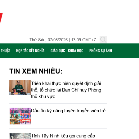
Thứ Sáu, 07/08/2026 | 13:09 GMT+7
Ỹ THUẬT
HỢP TÁC KẾT NGHĨA
GIÁO DỤC - KHOA HỌC
PHÓNG SỰ ẢNH
TIN XEM NHIỀU:
Triển khai thực hiện quyết định giải
thể, tổ chức lại Ban Chỉ huy Phòng
thủ khu vực
Dấu ấn kỹ năng tuyên truyền viên trẻ
Tỉnh Tây Ninh kêu gọi cung cấp