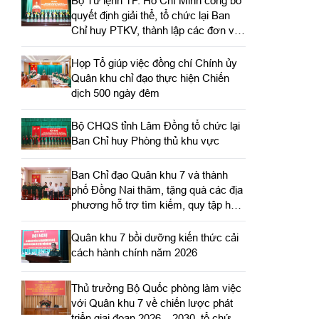
Bộ Tư lệnh TP. Hồ Chí Minh công bố
quyết định giải thể, tổ chức lại Ban
Chỉ huy PTKV, thành lập các đơn vị
trực thuộc
Họp Tổ giúp việc đồng chí Chính ủy
Quân khu chỉ đạo thực hiện Chiến
dịch 500 ngày đêm
Bộ CHQS tỉnh Lâm Đồng tổ chức lại
Ban Chỉ huy Phòng thủ khu vực
Ban Chỉ đạo Quân khu 7 và thành
phố Đồng Nai thăm, tặng quà các địa
phương hỗ trợ tìm kiếm, quy tập hài
cốt liệt sĩ
Quân khu 7 bồi dưỡng kiến thức cải
cách hành chính năm 2026
Thủ trưởng Bộ Quốc phòng làm việc
với Quân khu 7 về chiến lược phát
triển giai đoạn 2026 – 2030, tổ chức,