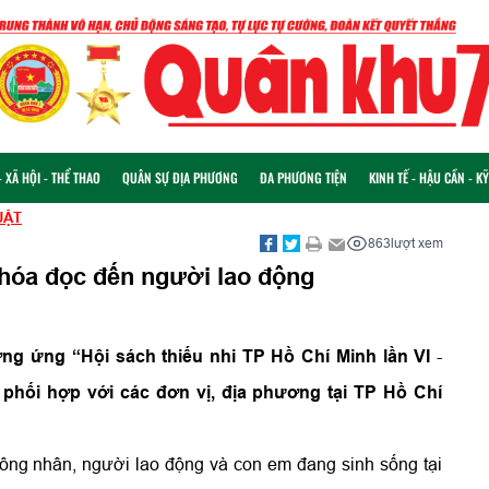
 XÃ HỘI - THỂ THAO
QUÂN SỰ ĐỊA PHƯƠNG
ĐA PHƯƠNG TIỆN
KINH TẾ - HẬU CẦN - K
UẬT
863
lượt xem
 hóa đọc đến người lao động
ng ứng “Hội sách thiếu nhi TP Hồ Chí Minh lần VI
-
phối hợp với các đơn vị, địa phương tại TP Hồ Chí
ông nhân, người lao động và con em đang sinh sống tại