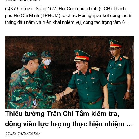
(QK7 Online) - Sáng 15/7, Hội Cựu chiến binh (CCB) Thành
phố Hồ Chí Minh (TPHCM) tổ chức Hội nghị sơ kết công tác 6
tháng đầu năm và triển khai nhiệm vụ, công tác trọng tâm 6
tháng cuối năm 2026. Thiếu tướng Nguyễn Minh Hoàng, Phó
Chủ tịch Hội CCB Việt Nam, Phó Chủ tịch Ủy ban MTTQ Việt
Nam TPHCM, Chủ tịch Hội CCB TPHCM chủ trì hội nghị.
Thiếu tướng Trần Chí Tâm kiểm tra,
động viên lực lượng thực hiện nhiệm vụ
tại Công viên Lê Thị Riêng
11:32 14/07/2026