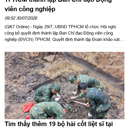
viên công nghiệp
09:52 30/07/2026
(QK7 Online) - Ngày 29/7, UBND TPHCM tổ chức Hội nghị
công bố quyết định thành lập Ban Chỉ đạo Động viên công
nghiệp (ĐVCN) TPHCM; Quyết định thành lập Đoàn khảo sát
và triển khai kế hoạch khảo sát năng lực doanh nghiệp; Kế
hoạch động viên công nghiệp năm 2026. Đồng chí Trần Văn
Bảy, Phó Chủ tịch UBND Thành phố chủ trì hội nghị. Dự có
Thiếu tướng Phan Quốc Việt, Phó Tư lệnh, Tham mưu trưởng
Bộ Tư lệnh TPHCM cùng các sở, ban, ngành Thành phố, các
doanh nghiệp ĐVCN được giao nhiệm vụ.
Tìm thấy thêm 19 bộ hài cốt liệt sĩ tại