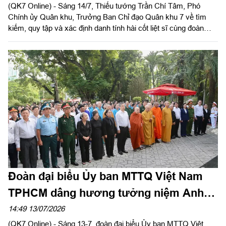
(QK7 Online) - Sáng 14/7, Thiếu tướng Trần Chí Tâm, Phó
Chính ủy Quân khu, Trưởng Ban Chỉ đạo Quân khu 7 về tìm
kiếm, quy tập và xác định danh tính hài cốt liệt sĩ cùng đoàn
công tác đến kiểm tra các lực lượng thực hiện nhiệm vụ tại
Công viên Lê Thị Riêng.
Đoàn đại biểu Ủy ban MTTQ Việt Nam
TPHCM dâng hương tưởng niệm Anh
hùng liệt sĩ
14:49 13/07/2026
(QK7 Online) - Sáng 13-7, đoàn đại biểu Ủy ban MTTQ Việt