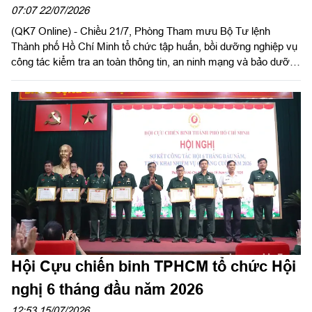
ninh mạng 2026
07:07 22/07/2026
(QK7 Online) - Chiều 21/7, Phòng Tham mưu Bộ Tư lệnh
Thành phố Hồ Chí Minh tổ chức tập huấn, bồi dưỡng nghiệp vụ
công tác kiểm tra an toàn thông tin, an ninh mạng và bảo dưỡng
kỹ thuật công nghệ thông tin, tác chiến không gian mạng năm
2026.
Hội Cựu chiến binh TPHCM tổ chức Hội
nghị 6 tháng đầu năm 2026
12:53 15/07/2026