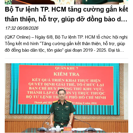
Bộ Tư lệnh TP. HCM tăng cường gắn kết
thân thiện, hỗ trợ, giúp đỡ đồng bào dân
tộc, tôn giáo
17:32 06/08/2026
(QK7 Online) – Ngày 6/8, Bộ Tư lệnh TP. HCM tổ chức hội nghị
Tổng kết mô hình “Tăng cường gắn kết thân thiện, hỗ trợ, giúp
đỡ đồng bào dân tộc, tôn giáo” giai đoạn 2019 - 2025. Đại tá
Thái Thành Đức, Phó Chủ nhiệm chính trị Quân khu dự và chỉ
đạo hội nghị.