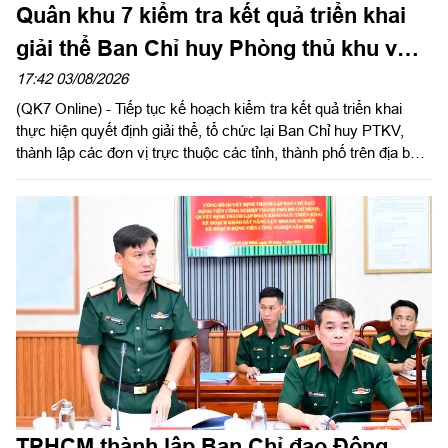
Quân khu 7 kiểm tra kết quả triển khai
giải thể Ban Chỉ huy Phòng thủ khu vực
tại Bộ Tư lệnh TPHCM
17:42 03/08/2026
(QK7 Online) - Tiếp tục kế hoạch kiểm tra kết quả triển khai
thực hiện quyết định giải thể, tổ chức lại Ban Chỉ huy PTKV,
thành lập các đơn vị trực thuộc các tỉnh, thành phố trên địa bàn
Quân khu, chiều 3/8, thừa ủy quyền Thủ trưởng Bộ Tư lệnh
Quân khu, Đại tá Trần Hữu Nhân, Phó Tham mưu trưởng Quân
khu và đoàn công tác tiến hành kiểm tra Bộ Tư lệnh Thành phố
Hồ Chí Minh. Thiếu tướng Phan Quốc Việt, Phó Tư lệnh, Tham
mưu trưởng Bộ Tư lệnh Thành phố và cơ quan Bộ Tư lệnh
Thành phố làm việc với đoàn.
TPHCM thành lập Ban Chỉ đạo Động