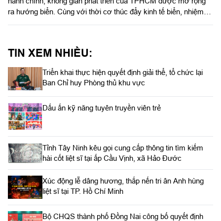
hành chính, không gian phát triển của TPHCM được mở rộng
ra hướng biển. Cùng với thời cơ thúc đẩy kinh tế biển, nhiệm
vụ quản lý, bảo vệ chủ quyền, an ninh biên giới biển, cửa khẩu
cảng cũng đặt ra yêu cầu ngày càng cao. Trên tuyến đầu cửa
ngõ hàng hải quốc tế phía Nam, cán bộ, chiến sĩ Ban Chỉ huy
TIN XEM NHIỀU:
Biên phòng cửa khẩu cảng Bà Rịa - Vũng Tàu, Bộ đội Biên
phòng TPHCM đang ngày đêm chắc tay súng, giữ vững chủ
Triển khai thực hiện quyết định giải thể, tổ chức lại
quyền, an ninh nơi cửa biển của Thành phố mang tên Bác.
Ban Chỉ huy Phòng thủ khu vực
Dấu ấn kỹ năng tuyên truyền viên trẻ
Tỉnh Tây Ninh kêu gọi cung cấp thông tin tìm kiếm
hài cốt liệt sĩ tại ấp Cầu Vịnh, xã Hảo Đước
Xúc động lễ dâng hương, thắp nến tri ân Anh hùng
liệt sĩ tại TP. Hồ Chí Minh
Bộ CHQS thành phố Đồng Nai công bố quyết định