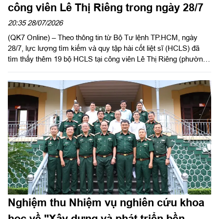
công viên Lê Thị Riêng trong ngày 28/7
20:35 28/07/2026
(QK7 Online) – Theo thông tin từ Bộ Tư lệnh TP.HCM, ngày
28/7, lực lượng tìm kiếm và quy tập hài cốt liệt sĩ (HCLS) đã
tìm thấy thêm 19 bộ HCLS tại công viên Lê Thị Riêng (phường
Hòa Hưng, TP.HCM).
Nghiệm thu Nhiệm vụ nghiên cứu khoa
học về "Xây dựng và phát triển bền