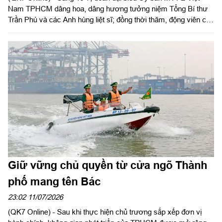
Nam TPHCM dâng hoa, dâng hương tưởng niệm Tổng Bí thư
Trần Phú và các Anh hùng liệt sĩ; đồng thời thăm, động viên các
lực lượng đang thực hiện nhiệm vụ tìm kiếm, quy tập hài cốt liệt
sĩ tại công viên Lê Thị Riêng (phường Hòa Hưng, TPHCM).
Đồng chí Nguyễn Phước Lộc, Ủy viên Trung ương Đảng, Phó
Bí thư Thành ủy, Chủ tịch Ủy ban MTTQ Việt Nam TPHCM làm
trưởng đoàn
Giữ vững chủ quyền từ cửa ngõ Thành
phố mang tên Bác
23:02 11/07/2026
(QK7 Online) - Sau khi thực hiện chủ trương sắp xếp đơn vị