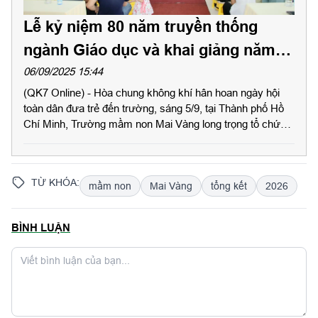
Lễ kỷ niệm 80 năm truyền thống
ngành Giáo dục và khai giảng năm
học mới Trường mầm non Mai Vàng
06/09/2025 15:44
(QK7 Online) - Hòa chung không khí hân hoan ngày hội
toàn dân đưa trẻ đến trường, sáng 5/9, tại Thành phố Hồ
Chí Minh, Trường mầm non Mai Vàng long trọng tổ chức
Lễ kỷ niệm 80 năm truyền thống ngành Giáo dục và khai
giảng năm học 2025 – 2026. Đây là lần đầu tiên, tất cả các
cơ sở giáo dục trên toàn quốc chào cờ, hát Quốc ca cùng
TỪ KHÓA:
mầm non
Mai Vàng
tổng kết
2026
một thời điểm trong lễ khai giảng năm học mới.
BÌNH LUẬN