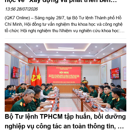
vững tiềm lực quốc phòng Thành phố
13:56 28/07/2026
(QK7 Online) – Sáng ngày 28/7, tại Bộ Tư lệnh Thành phố Hồ
Hồ Chí Minh trong thời kỳ mới"
Chí Minh, Hội đồng tư vấn nghiệm thu khoa học và công nghệ
tổ chức Hội nghị nghiệm thu Nhiệm vụ nghiên cứu khoa học:
“Xây dựng và phát triển bền vững tiềm lực quốc phòng Thành
phố Hồ Chí Minh trong thời kỳ mới”. Trung tướng, PGS, TS
Trần Thái Bình, nguyên Viện trưởng Viện Chiến lược Quốc
phòng, Chủ tịch Hội đồng; Trung tướng, PGS, TS Hoàng Văn
Minh, nguyên Giám đốc Học viện Lục quân, phó Chủ tịch Hội
đồng, đồng chủ trì nghiệm thu.
Bộ Tư lệnh TPHCM tập huấn, bồi dưỡng
nghiệp vụ công tác an toàn thông tin, an