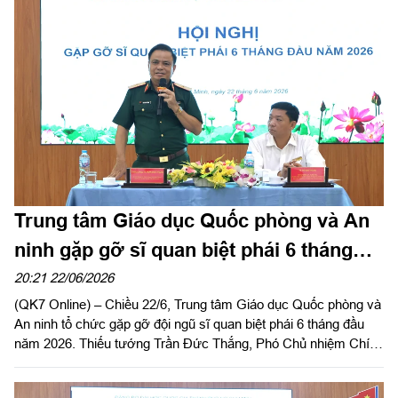
Trung tâm Giáo dục Quốc phòng và An
ninh gặp gỡ sĩ quan biệt phái 6 tháng
đầu năm 2026
20:21 22/06/2026
(QK7 Online) – Chiều 22/6, Trung tâm Giáo dục Quốc phòng và
An ninh tổ chức gặp gỡ đội ngũ sĩ quan biệt phái 6 tháng đầu
năm 2026. Thiếu tướng Trần Đức Thắng, Phó Chủ nhiệm Chính
trị Quân khu dự và phát biểu chỉ đạo.