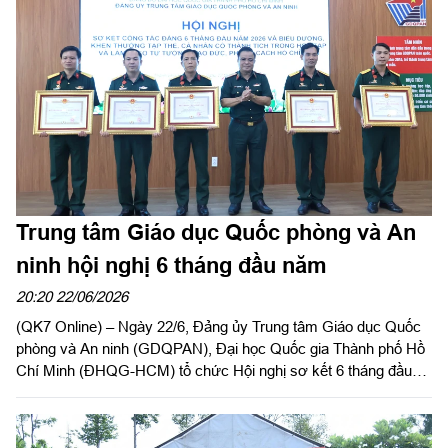
Trung tâm Giáo dục Quốc phòng và An
ninh hội nghị 6 tháng đầu năm
20:20 22/06/2026
(QK7 Online) – Ngày 22/6, Đảng ủy Trung tâm Giáo dục Quốc
phòng và An ninh (GDQPAN), Đại học Quốc gia Thành phố Hồ
Chí Minh (ĐHQG-HCM) tổ chức Hội nghị sơ kết 6 tháng đầu
năm 2026. Thiếu tướng, TS. Trần Đức Thắng, Bí thư Đảng ủy
Cục Chính trị, Phó Chủ nhiệm Chính trị Quân khu dự, phát biểu
chỉ đạo.