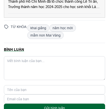
Thành phố Hồ Chí Minh đã tổ chức thành công Lễ Tri ân,
Trưởng thành năm học 2024-2025 cho học sinh khối Lá
trong niềm xúc động, hân hoan của toàn thể cán bộ, giáo
viên, phụ huynh và học sinh.
TỪ KHÓA:
khai giảng
năm học mới
mầm non Mai Vàng
BÌNH LUẬN
Gửi bình luận