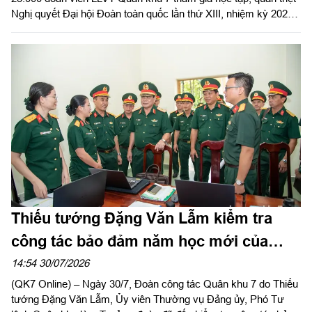
Nghị quyết Đại hội Đoàn toàn quốc lần thứ XIII, nhiệm kỳ 2026 -
2031.
Thiếu tướng Đặng Văn Lẫm kiểm tra
công tác bảo đảm năm học mới của
Trường Thiếu sinh quân miền Nam
14:54 30/07/2026
(QK7 Online) – Ngày 30/7, Đoàn công tác Quân khu 7 do Thiếu
tướng Đặng Văn Lẫm, Ủy viên Thường vụ Đảng ủy, Phó Tư