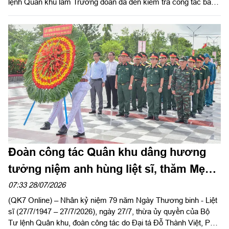
lệnh Quân khu làm Trưởng đoàn đã đến kiểm tra công tác bảo
đảm chuẩn bị khai giảng năm học 2026–2027 tại Trường Thiếu
sinh quân miền Nam.
Đoàn công tác Quân khu dâng hương
tưởng niệm anh hùng liệt sĩ, thăm Mẹ
Việt Nam Anh hùng tại tỉnh Lâm Đồng
07:33 28/07/2026
(QK7 Online) – Nhân kỷ niệm 79 năm Ngày Thương binh - Liệt
sĩ (27/7/1947 – 27/7/2026), ngày 27/7, thừa ủy quyền của Bộ
Tư lệnh Quân khu, đoàn công tác do Đại tá Đỗ Thành Việt, Phó