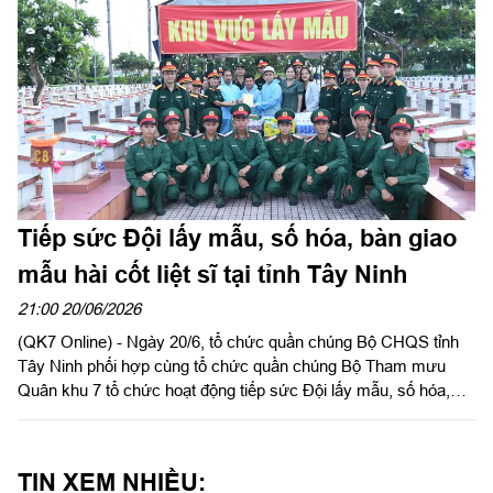
Tiếp sức Đội lấy mẫu, số hóa, bàn giao
mẫu hài cốt liệt sĩ tại tỉnh Tây Ninh
21:00 20/06/2026
(QK7 Online) - Ngày 20/6, tổ chức quần chúng Bộ CHQS tỉnh
Tây Ninh phối hợp cùng tổ chức quần chúng Bộ Tham mưu
Quân khu 7 tổ chức hoạt động tiếp sức Đội lấy mẫu, số hóa,
bàn giao mẫu hài cốt liệt sĩ tại Nghĩa trang liệt sĩ Long An
(phường Long An) và Nghĩa trang liệt sĩ Đức Hòa (xã Đức Hòa)
đối với các phần mộ liệt sĩ chưa xác định được thông tin. Tham
TIN XEM NHIỀU:
gia hoạt động có Thượng tá Võ Lê Hiến, Phó Chủ nhiệm Chính