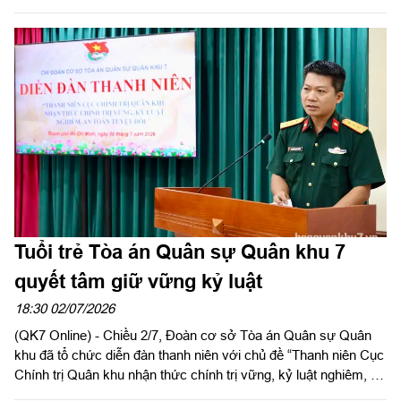
Chủ nhiệm Ủy ban Kiểm tra Đảng ủy Quân khu làm trưởng
đoàn đến dâng hoa, dâng hương tưởng niệm các anh hùng liệt
sĩ tại Nghĩa trang Liệt sĩ Bình Thuận, tỉnh Lâm Đồng.
Tuổi trẻ Tòa án Quân sự Quân khu 7
quyết tâm giữ vững kỷ luật
18:30 02/07/2026
(QK7 Online) - Chiều 2/7, Đoàn cơ sở Tòa án Quân sự Quân
khu đã tổ chức diễn đàn thanh niên với chủ đề “Thanh niên Cục
Chính trị Quân khu nhận thức chính trị vững, kỷ luật nghiêm, an
toàn tuyệt đối”.