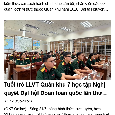
kiến thức cải cách hành chính cho cán bộ, nhân viên các cơ
quan, đơn vị trực thuộc Quân khu năm 2026. Đại tá Nguyễn
Ngọc Kiên, Bí thư Đảng ủy Bộ Tham mưu, Phó Tham mưu
trưởng Quân khu dự, phát biểu chỉ đạo.
Tuổi trẻ LLVT Quân khu 7 học tập Nghị
quyết Đại hội Đoàn toàn quốc lần thứ
XIII
15:17 31/07/2026
(QK7 Online) - Sáng 31/7, bằng hình thức trực tuyến, hơn
23.000 đoàn viên LLVT Quân khu 7 tham gia học tập, quán triệt