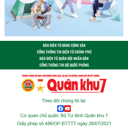
BÁO ĐIỆN TỬ ĐẢNG CỘNG SẢN
CỔNG THÔNG TIN ĐIỆN TỬ CHÍNH PHỦ
BÁO ĐIỆN TỬ QUÂN ĐỘI NHÂN DÂN
CỔNG THÔNG TIN BỘ QUỐC PHÒNG
Theo dõi chúng tôi tại:
Cơ quan chủ quản: Bộ Tư lệnh Quân khu 7
Giấy phép số 486/GP-BTTTT ngày 28/07/2021