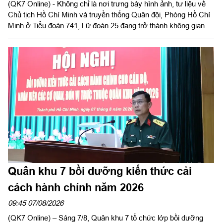
(QK7 Online) - Không chỉ là nơi trưng bày hình ảnh, tư liệu về
Chủ tịch Hồ Chí Minh và truyền thống Quân đội, Phòng Hồ Chí
Minh ở Tiểu đoàn 741, Lữ đoàn 25 đang trở thành không gian
sinh hoạt chính trị, văn hóa gần gũi, hấp dẫn đối với cán bộ,
chiến sĩ. Từ những hoạt động được tổ chức linh hoạt, sáng tạo,
Phòng Hồ Chí Minh góp phần bồi đắp lý tưởng cách mạng, hun
đúc niềm tự hào truyền thống và xây dựng bản lĩnh chính trị
vững vàng cho mỗi quân nhân.
Quân khu 7 bồi dưỡng kiến thức cải
cách hành chính năm 2026
09:45 07/08/2026
(QK7 Online) – Sáng 7/8, Quân khu 7 tổ chức lớp bồi dưỡng