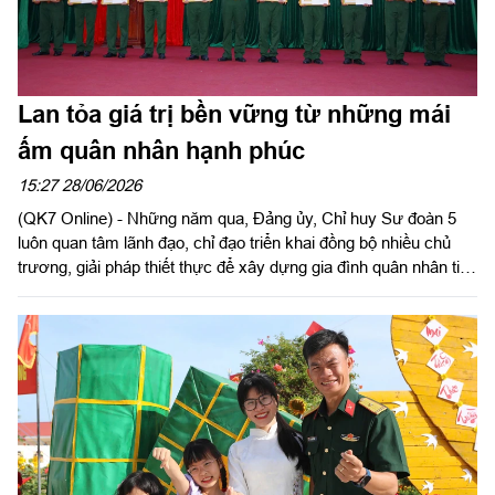
Lan tỏa giá trị bền vững từ những mái
ấm quân nhân hạnh phúc
15:27 28/06/2026
(QK7 Online) - Những năm qua, Đảng ủy, Chỉ huy Sư đoàn 5
luôn quan tâm lãnh đạo, chỉ đạo triển khai đồng bộ nhiều chủ
trương, giải pháp thiết thực để xây dựng gia đình quân nhân tiêu
biểu; gắn kết chặt chẽ giữa gia đình với cơ quan, đơn vị. Từ
những việc làm cụ thể, những mô hình sáng tạo và cách làm
hiệu quả, nhiều mái ấm quân nhân đã thực sự trở thành những
“điểm sáng” văn hóa, góp phần lan tỏa những giá trị tốt đẹp, tạo
động lực để cán bộ, chiến sĩ yên tâm công tác, cống hiến, xây
dựng đơn vị vững mạnh toàn diện “Mẫu mực, tiêu biểu”.