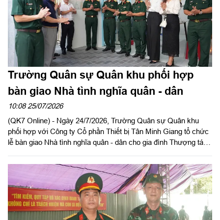
Trường Quân sự Quân khu phối hợp
bàn giao Nhà tình nghĩa quân - dân
10:08 25/07/2026
(QK7 Online) - Ngày 24/7/2026, Trường Quân sự Quân khu
phối hợp với Công ty Cổ phần Thiết bị Tân Minh Giang tổ chức
lễ bàn giao Nhà tình nghĩa quân - dân cho gia đình Thượng tá
Nguyễn Trùng Dương, Trưởng ban Tuyên huấn, Phòng Chính
trị, Trường Quân sự Quân khu.Dự buổi lễ có Đại tá Lê Ngọc
Dương, Hiệu trưởng Trường Quân sự Quân khu; ông Vũ Văn
Sơn, Chủ tịch Hội đồng quản trị Công ty Cổ phần Thiết bị Tân
Minh Giang.