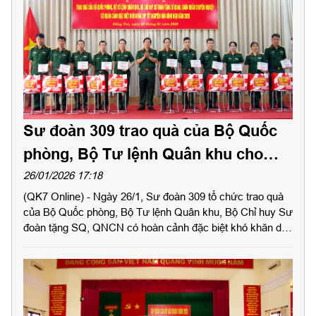
Sư đoàn 309 trao quà của Bộ Quốc
phòng, Bộ Tư lệnh Quân khu cho
quân nhân có hoàn cảnh khó khăn
26/01/2026 17:18
(QK7 Online) - Ngày 26/1, Sư đoàn 309 tổ chức trao quà
của Bộ Quốc phòng, Bộ Tư lệnh Quân khu, Bộ Chỉ huy Sư
đoàn tặng SQ, QNCN có hoàn cảnh đặc biệt khó khăn dịp
Tết Bính Ngọ năm 2026. Đại tá Vũ Văn Tám, Chính ủy Sư
đoàn chủ trì buổi trao quà.