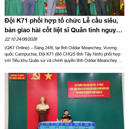
Đội K71 phối hợp tổ chức Lễ cầu siêu,
bàn giao hài cốt liệt sĩ Quân tình nguyện
và chuyên gia Việt Nam
22:10 24/06/2026
(QK7 Online) – Sáng 24/6, tại tỉnh Oddar Meanchey, Vương
quốc Campuchia, Đội K71 (Bộ CHQS tỉnh Tây Ninh) phối hợp
với Tiểu khu Quân sự và chính quyền tỉnh Oddar Meanchey
long trọng tổ chức lễ cầu siêu, bàn giao hài cốt liệt sĩ quân tình
nguyện và chuyên gia Việt Nam hy sinh trên địa bàn tỉnh để đưa
về nước trong đợt 2, giai đoạn XXV (mùa khô 2025 – 2026).
Tham dự buổi lễ có Đại tá Nguyễn Đức Thuận, Đội trưởng Đội
K71; Thiếu tướng Mo Soeum, Chỉ huy trưởng Tiểu khu Quân
sự tỉnh Oddar Meanchey cùng đại diện chính quyền địa
phương, cán bộ, chiến sĩ lực lượng vũ trang hai bên.