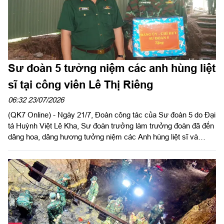
Sư đoàn 5 tưởng niệm các anh hùng liệt
sĩ tại công viên Lê Thị Riêng
06:32 23/07/2026
(QK7 Online) - Ngày 21/7, Đoàn công tác của Sư đoàn 5 do Đại
tá Huỳnh Việt Lê Kha, Sư đoàn trưởng làm trưởng đoàn đã đến
dâng hoa, dâng hương tưởng niệm các Anh hùng liệt sĩ và
thăm hỏi, động viên các lực lượng đang thực hiện nhiệm vụ tìm
kiếm, quy tập, xác định danh tính hài cốt liệt sĩ tại Công viên Lê
Thị Riêng (phường Hòa Hưng, TP Hồ Chí Minh).