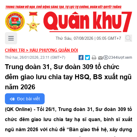
Mở menu chính
Thứ Sáu, 07/08/2026 | 05:05 GMT+7
CHÍNH TRỊ
>
HẬU PHƯƠNG QUÂN ĐỘI
Thứ hai, 26/01/2026, 23:11 (GMT+7)
2344
lượt xem
Trung đoàn 31, Sư đoàn 309 tổ chức
đêm giao lưu chia tay HSQ, BS xuất ngũ
năm 2026
Đọc bài viết
(QK Online) - Tối 26/1, Trung đoàn 31, Sư đoàn 309 tổ
chức đêm giao lưu chia tay hạ sĩ quan, binh sĩ xuất
ngũ năm 2026 với chủ đề “Bàn giao thế hệ, xây dựng