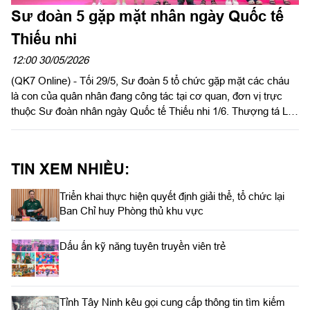
Sư đoàn 5 gặp mặt nhân ngày Quốc tế
Thiếu nhi
12:00 30/05/2026
(QK7 Online) - Tối 29/5, Sư đoàn 5 tổ chức gặp mặt các cháu
là con của quân nhân đang công tác tại cơ quan, đơn vị trực
thuộc Sư đoàn nhân ngày Quốc tế Thiếu nhi 1/6. Thượng tá Lê
Quốc Huy, Phó Chủ nhiệm Chính trị Sư đoàn 5 chủ trì gặp mặt.
TIN XEM NHIỀU:
Triển khai thực hiện quyết định giải thể, tổ chức lại
Ban Chỉ huy Phòng thủ khu vực
Dấu ấn kỹ năng tuyên truyền viên trẻ
Tỉnh Tây Ninh kêu gọi cung cấp thông tin tìm kiếm