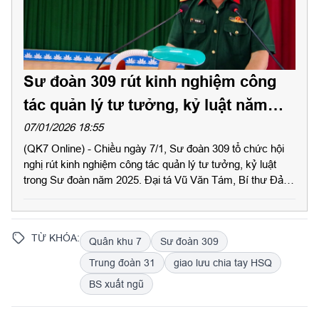
Sư đoàn 309 rút kinh nghiệm công
tác quản lý tư tưởng, kỷ luật năm
2025
07/01/2026 18:55
(QK7 Online) - Chiều ngày 7/1, Sư đoàn 309 tổ chức hội
nghị rút kinh nghiệm công tác quản lý tư tưởng, kỷ luật
trong Sư đoàn năm 2025. Đại tá Vũ Văn Tám, Bí thư Đảng
ủy, Chính uỷ Sư đoàn chủ trì hội nghị. Dự hội nghị có Đại
tá Huỳnh Việt Tâm, Phó Bí thư Đảng uỷ, Sư đoàn trưởng.
TỪ KHÓA:
Quân khu 7
Sư đoàn 309
Trung đoàn 31
giao lưu chia tay HSQ
BS xuất ngũ