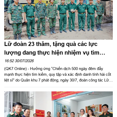
Lữ đoàn 23 thăm, tặng quà các lực
lượng đang thực hiện nhiệm vụ tìm
kiếm, quy tập hài cốt liệt sĩ
16:52 30/07/2026
(QK7 Online) - Hưởng ứng “Chiến dịch 500 ngày đêm đẩy
mạnh thực hiện tìm kiếm, quy tập và xác định danh tính hài cốt
liệt sĩ” do Quân khu 7 phát động, ngày 30/7, đoàn công tác Lữ
đoàn 23 do Đại tá Vũ Minh Đức, Lữ đoàn trưởng làm trưởng
đoàn đến dâng hương tưởng niệm, tri ân các Anh hùng liệt sĩ và
thăm, động viên, tặng quà các lực lượng đang thực hiện nhiệm
vụ tìm kiếm, quy tập hài cốt liệt sĩ tại xã Minh Đức, tỉnh Đồng
Nai và khu vực Công viên Lê Thị Riêng, Thành phố Hồ Chí
Minh.