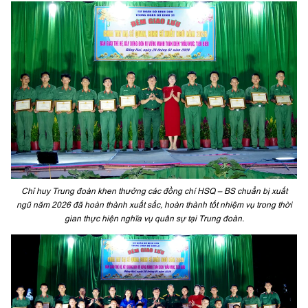
Chỉ huy Trung đoàn khen thưởng các đồng chí HSQ – BS chuẩn bị xuất
ngũ năm 2026 đã hoàn thành xuất sắc, hoàn thành tốt nhiệm vụ trong thời
gian thực hiện nghĩa vụ quân sự tại Trung đoàn.