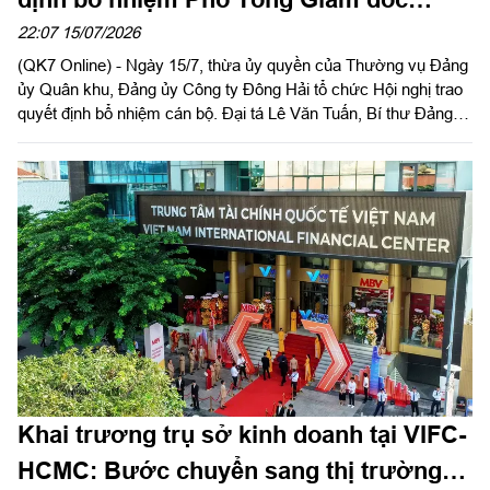
Công ty
22:07 15/07/2026
(QK7 Online) - Ngày 15/7, thừa ủy quyền của Thường vụ Đảng
ủy Quân khu, Đảng ủy Công ty Đông Hải tổ chức Hội nghị trao
quyết định bổ nhiệm cán bộ. Đại tá Lê Văn Tuấn, Bí thư Đảng
ủy, Chủ tịch Công ty chủ trì hội nghị.
Khai trương trụ sở kinh doanh tại VIFC-
HCMC: Bước chuyển sang thị trường