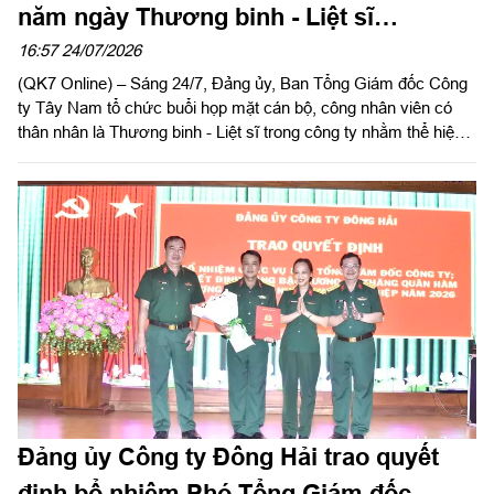
năm ngày Thương binh - Liệt sĩ
(27/7/1947 – 27/7/2026)
16:57 24/07/2026
(QK7 Online) – Sáng 24/7, Đảng ủy, Ban Tổng Giám đốc Công
ty Tây Nam tổ chức buổi họp mặt cán bộ, công nhân viên có
thân nhân là Thương binh - Liệt sĩ trong công ty nhằm thể hiện
sự tri ân, ghi nhớ công lao to lớn của các anh hùng liệt sĩ và
thương binh, bệnh binh nhân kỷ niệm 79 năm ngày Thương
binh - Liệt sĩ (27/7/1947 – 27/7/2026).
Đảng ủy Công ty Đông Hải trao quyết
định bổ nhiệm Phó Tổng Giám đốc