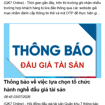
(QK7 Online) - Thời gian gần đây, trên thị trường ghi nhận nhiều
trường hợp khách hàng bị lừa đảo thông qua các website giả
mạo nhằm đánh cắp thông tin thẻ và mã OTP để thực hiện giao
dịch gian lận. Các đối tượng lừa đảo thường tạo lập website có
giao diện tương tự website của doanh nghiệp, thương hiệu uy
tín hoặc cơ quan nhà nước để tạo lòng tin với khách hàng.
Thông báo về việc lựa chọn tổ chức
hành nghề đấu giá tài sản
08:45 03/07/2026
(QK7 Online) - Hội đồng đấu giá tài sản Quân khu 7 thông báo