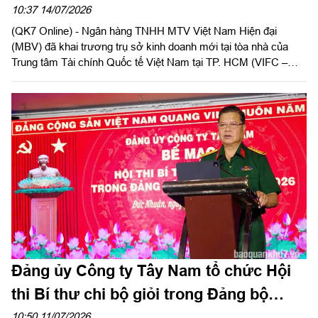
phía Nam của Ngân hàng MBV
10:37 14/07/2026
(QK7 Online) - Ngân hàng TNHH MTV Việt Nam Hiện đại
(MBV) đã khai trương trụ sở kinh doanh mới tại tòa nhà của
Trung tâm Tài chính Quốc tế Việt Nam tại TP. HCM (VIFC –
HCMC) số 8 Nguyễn Huệ, phường Sài Gòn. Sự kiện là lời chào
chính thức từ MBV khi hiện diện tại đại lộ Nguyễn Huệ, mở đầu
cho bước đồng hành cùng hạ tầng tài chính mới của Thành
phố. Đây cũng là công trình ý nghĩa chào mừng kỷ niệm 50
năm Thành phố vinh dự mang tên Chủ tịch Hồ Chí Minh và
hướng tới cột mốc 30 năm Ngân hàng Thương mại cổ phần
Quân đội (MB) có mặt tại khu vực phía Nam.
Đảng ủy Công ty Tây Nam tổ chức Hội
thi Bí thư chi bộ giỏi trong Đảng bộ
Công ty năm 2026
10:50 11/07/2026