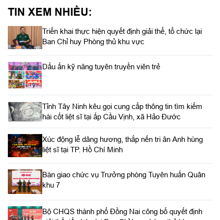
trình chuyển đổi số, thực hiện kê khai, nộp thuế điện tử và tiếp
TIN XEM NHIỀU:
cận các giải pháp tài chính - ngân hàng hiện đại.
Triển khai thực hiện quyết định giải thể, tổ chức lại
Ban Chỉ huy Phòng thủ khu vực
Dấu ấn kỹ năng tuyên truyền viên trẻ
Tỉnh Tây Ninh kêu gọi cung cấp thông tin tìm kiếm
hài cốt liệt sĩ tại ấp Cầu Vịnh, xã Hảo Đước
Xúc động lễ dâng hương, thắp nến tri ân Anh hùng
liệt sĩ tại TP. Hồ Chí Minh
Bàn giao chức vụ Trưởng phòng Tuyên huấn Quân
khu 7
Bộ CHQS thành phố Đồng Nai công bố quyết định