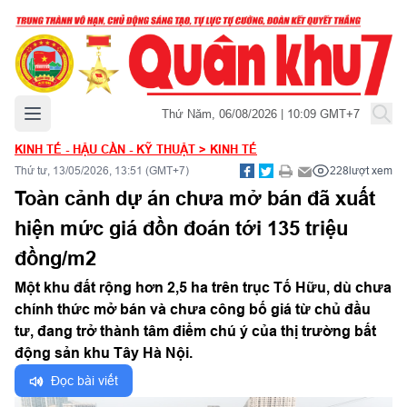
Mở menu chính
Thứ Năm, 06/08/2026 | 10:09 GMT+7
KINH TẾ - HẬU CẦN - KỸ THUẬT
>
KINH TẾ
Thứ tư, 13/05/2026, 13:51 (GMT+7)
228
lượt xem
Toàn cảnh dự án chưa mở bán đã xuất
hiện mức giá đồn đoán tới 135 triệu
đồng/m2
Một khu đất rộng hơn 2,5 ha trên trục Tố Hữu, dù chưa
chính thức mở bán và chưa công bố giá từ chủ đầu
tư, đang trở thành tâm điểm chú ý của thị trường bất
động sản khu Tây Hà Nội.
Đọc bài viết