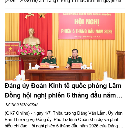
(2026 – 2028) Dự án “Tăng cường Trí thức trẻ tình nguyện đến
công tác tại khu kinh tế quốc phòng Bắc Lâm Đồng giai đoạn
2021 - 2030”.
Đảng ủy Đoàn Kinh tế quốc phòng Lâm
Đồng hội nghị phiên 6 tháng đầu năm
2026
12:19 01/07/2026
(QK7 Online) - Ngày 1/7, Thiếu tướng Đặng Văn Lẫm, Ủy viên
Ban Thường vụ Đảng ủy, Phó Tư lệnh Quân khu dự và phát
biểu chỉ đạo Hội nghị phiên 6 tháng đầu năm 2026 của Đảng ủy