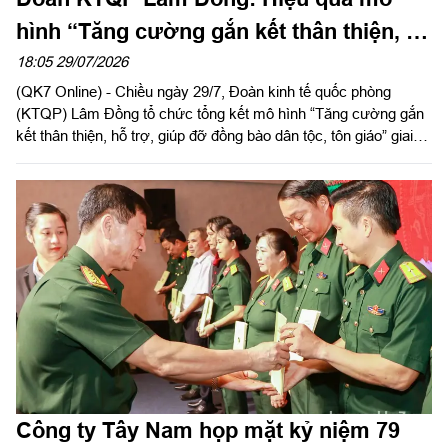
hình “Tăng cường gắn kết thân thiện, hỗ
trợ, giúp đỡ đồng bào dân tộc, tôn giáo”
18:05 29/07/2026
(QK7 Online) - Chiều ngày 29/7, Đoàn kinh tế quốc phòng
(KTQP) Lâm Đồng tổ chức tổng kết mô hình “Tăng cường gắn
kết thân thiện, hỗ trợ, giúp đỡ đồng bào dân tộc, tôn giáo” giai
đoạn 2019 - 2025. Đại tá Nguyễn Như Trúc, Phó Chủ nhiệm
Chính trị Quân khu dự chỉ đạo hội nghị.
Công ty Tây Nam họp mặt kỷ niệm 79