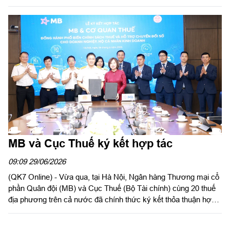
Đoàn Kinh tế quốc phòng Lâm Đồng. Thượng tá Nguyễn Trọng
Thúy, Bí thư Đảng ủy, Chính trị viên Đoàn Kinh tế quốc phòng
Lâm Đồng chủ trì hội nghị.
MB và Cục Thuế ký kết hợp tác
09:09 29/06/2026
(QK7 Online) - Vừa qua, tại Hà Nội, Ngân hàng Thương mại cổ
phần Quân đội (MB) và Cục Thuế (Bộ Tài chính) cùng 20 thuế
địa phương trên cả nước đã chính thức ký kết thỏa thuận hợp
tác, đánh dấu bước tiến quan trọng trong việc đồng hành cùng
doanh nghiệp, hộ kinh doanh và cá nhân kinh doanh trong quá