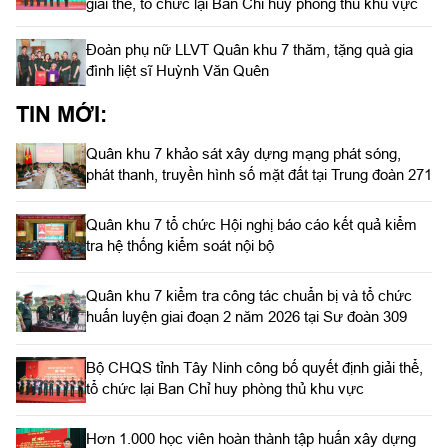
giải thể, tổ chức lại Ban Chỉ huy phòng thủ khu vực
Đoàn phụ nữ LLVT Quân khu 7 thăm, tặng quà gia
đình liệt sĩ Huỳnh Văn Quên
TIN MỚI:
Quân khu 7 khảo sát xây dựng mạng phát sóng,
phát thanh, truyền hình số mặt đất tại Trung đoàn 271
Quân khu 7 tổ chức Hội nghị báo cáo kết quả kiểm
tra hệ thống kiểm soát nội bộ
Quân khu 7 kiểm tra công tác chuẩn bị và tổ chức
huấn luyện giai đoạn 2 năm 2026 tại Sư đoàn 309
Bộ CHQS tỉnh Tây Ninh công bố quyết định giải thể,
tổ chức lại Ban Chỉ huy phòng thủ khu vực
Hơn 1.000 học viên hoàn thành tập huấn xây dựng