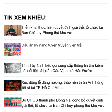
Đoàn Kinh tế quốc phòng Lâm Đồng. Thượng tá Nguyễn Trọng
Thúy, Bí thư Đảng ủy, Chính trị viên Đoàn Kinh tế quốc phòng
Lâm Đồng chủ trì hội nghị.
TIN XEM NHIỀU:
Triển khai thực hiện quyết định giải thể, tổ chức lại
Ban Chỉ huy Phòng thủ khu vực
Dấu ấn kỹ năng tuyên truyền viên trẻ
Tỉnh Tây Ninh kêu gọi cung cấp thông tin tìm kiếm
hài cốt liệt sĩ tại ấp Cầu Vịnh, xã Hảo Đước
Xúc động lễ dâng hương, thắp nến tri ân Anh hùng
liệt sĩ tại TP. Hồ Chí Minh
Bộ CHQS thành phố Đồng Nai công bố quyết định
giải thể, tổ chức lại Ban Chỉ huy phòng thủ khu vực