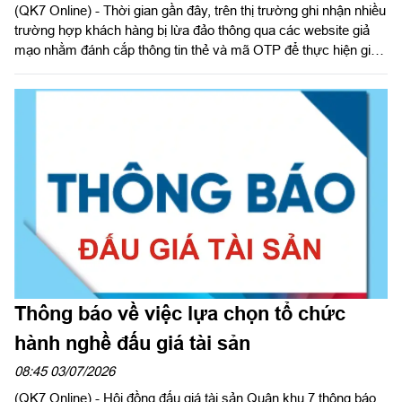
(QK7 Online) - Thời gian gần đây, trên thị trường ghi nhận nhiều
trường hợp khách hàng bị lừa đảo thông qua các website giả
mạo nhằm đánh cắp thông tin thẻ và mã OTP để thực hiện giao
dịch gian lận. Các đối tượng lừa đảo thường tạo lập website có
giao diện tương tự website của doanh nghiệp, thương hiệu uy
tín hoặc cơ quan nhà nước để tạo lòng tin với khách hàng.
Thông báo về việc lựa chọn tổ chức
hành nghề đấu giá tài sản
08:45 03/07/2026
(QK7 Online) - Hội đồng đấu giá tài sản Quân khu 7 thông báo