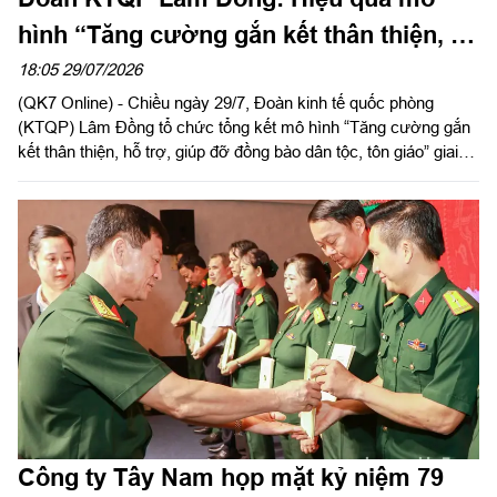
hình “Tăng cường gắn kết thân thiện, hỗ
trợ, giúp đỡ đồng bào dân tộc, tôn giáo”
18:05 29/07/2026
(QK7 Online) - Chiều ngày 29/7, Đoàn kinh tế quốc phòng
(KTQP) Lâm Đồng tổ chức tổng kết mô hình “Tăng cường gắn
kết thân thiện, hỗ trợ, giúp đỡ đồng bào dân tộc, tôn giáo” giai
đoạn 2019 - 2025. Đại tá Nguyễn Như Trúc, Phó Chủ nhiệm
Chính trị Quân khu dự chỉ đạo hội nghị.
Công ty Tây Nam họp mặt kỷ niệm 79