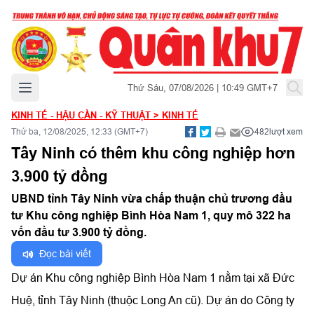
Mở menu chính
Thứ Sáu, 07/08/2026 | 10:49 GMT+7
KINH TẾ - HẬU CẦN - KỸ THUẬT
>
KINH TẾ
Thứ ba, 12/08/2025, 12:33 (GMT+7)
482
lượt xem
Tây Ninh có thêm khu công nghiệp hơn
3.900 tỷ đồng
UBND tỉnh Tây Ninh vừa chấp thuận chủ trương đầu
tư Khu công nghiệp Bình Hòa Nam 1, quy mô 322 ha
vốn đầu tư 3.900 tỷ đồng.
Đọc bài viết
Dự án Khu công nghiệp Bình Hòa Nam 1 nằm tại xã Đức
Huệ, tỉnh Tây Ninh (thuộc Long An cũ). Dự án do Công ty