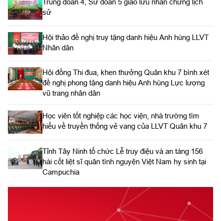
Trung đoàn 4, Sư đoàn 5 giao lưu nhân chứng lịch
sử
Hội thảo đề nghị truy tặng danh hiệu Anh hùng LLVT
Nhân dân
Hội đồng Thi đua, khen thưởng Quân khu 7 bình xét
đề nghị phong tặng danh hiệu Anh hùng Lực lượng
vũ trang nhân dân
Học viên tốt nghiệp các học viện, nhà trường tìm
hiểu về truyền thống vẻ vang của LLVT Quân khu 7
​Tỉnh Tây Ninh tổ chức Lễ truy điệu và an táng 156
hài cốt liệt sĩ quân tình nguyện Việt Nam hy sinh tại
Campuchia