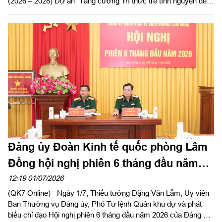
(2026 – 2028) Dự án “Tăng cường Trí thức trẻ tình nguyện đến
công tác tại khu kinh tế quốc phòng Bắc Lâm Đồng giai đoạn
2021 - 2030”.
Đảng ủy Đoàn Kinh tế quốc phòng Lâm
Đồng hội nghị phiên 6 tháng đầu năm
2026
12:19 01/07/2026
(QK7 Online) - Ngày 1/7, Thiếu tướng Đặng Văn Lẫm, Ủy viên
Ban Thường vụ Đảng ủy, Phó Tư lệnh Quân khu dự và phát
biểu chỉ đạo Hội nghị phiên 6 tháng đầu năm 2026 của Đảng ủy