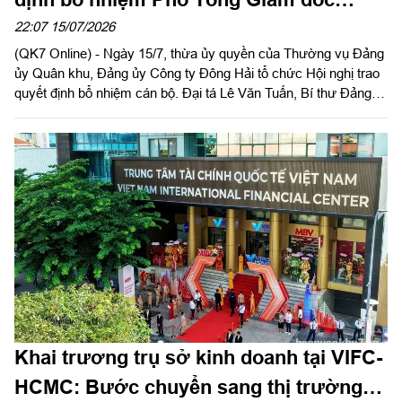
Công ty
22:07 15/07/2026
(QK7 Online) - Ngày 15/7, thừa ủy quyền của Thường vụ Đảng
ủy Quân khu, Đảng ủy Công ty Đông Hải tổ chức Hội nghị trao
quyết định bổ nhiệm cán bộ. Đại tá Lê Văn Tuấn, Bí thư Đảng
ủy, Chủ tịch Công ty chủ trì hội nghị.
Khai trương trụ sở kinh doanh tại VIFC-
HCMC: Bước chuyển sang thị trường