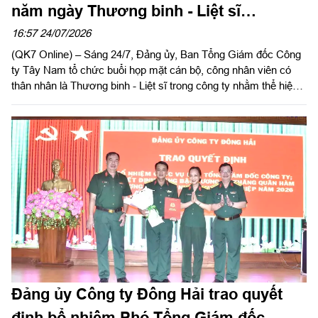
năm ngày Thương binh - Liệt sĩ
(27/7/1947 – 27/7/2026)
16:57 24/07/2026
(QK7 Online) – Sáng 24/7, Đảng ủy, Ban Tổng Giám đốc Công
ty Tây Nam tổ chức buổi họp mặt cán bộ, công nhân viên có
thân nhân là Thương binh - Liệt sĩ trong công ty nhằm thể hiện
sự tri ân, ghi nhớ công lao to lớn của các anh hùng liệt sĩ và
thương binh, bệnh binh nhân kỷ niệm 79 năm ngày Thương
binh - Liệt sĩ (27/7/1947 – 27/7/2026).
Đảng ủy Công ty Đông Hải trao quyết
định bổ nhiệm Phó Tổng Giám đốc