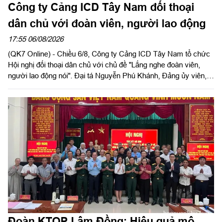
Công ty Cảng ICD Tây Nam đối thoại
dân chủ với đoàn viên, người lao động
17:55 06/08/2026
(QK7 Online) - Chiều 6/8, Công ty Cảng ICD Tây Nam tổ chức
Hội nghị đối thoại dân chủ với chủ đề "Lắng nghe đoàn viên,
người lao động nói". Đại tá Nguyễn Phú Khánh, Đảng ủy viên,
Phó Tổng giám đốc Công ty Tây Nam dự và phát biểu chỉ đạo.
Thượng tá Nguyễn Ngọc Khánh, Giám đốc Công ty Cảng ICD
Tây Nam chủ trì hội nghị. Dự hội nghị có Đại tá Phạm Thị Thu
Hương, Trưởng phòng Công tác quần chúng, Cục Chính trị
Quân khu 7; Đại tá Trần Thị Mỹ Châu, Phó Tổng giám đốc
Công ty Tây Nam cùng đông đảo cán bộ, đoàn viên, người lao
động Công ty Cảng ICD Tây Nam.
Đoàn KTQP Lâm Đồng: Hiệu quả mô