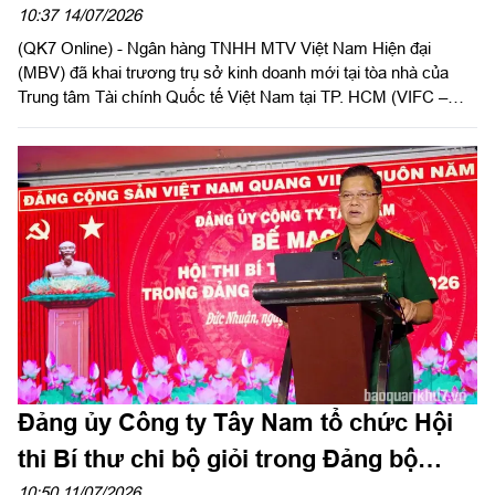
phía Nam của Ngân hàng MBV
10:37 14/07/2026
(QK7 Online) - Ngân hàng TNHH MTV Việt Nam Hiện đại
(MBV) đã khai trương trụ sở kinh doanh mới tại tòa nhà của
Trung tâm Tài chính Quốc tế Việt Nam tại TP. HCM (VIFC –
HCMC) số 8 Nguyễn Huệ, phường Sài Gòn. Sự kiện là lời chào
chính thức từ MBV khi hiện diện tại đại lộ Nguyễn Huệ, mở đầu
cho bước đồng hành cùng hạ tầng tài chính mới của Thành
phố. Đây cũng là công trình ý nghĩa chào mừng kỷ niệm 50
năm Thành phố vinh dự mang tên Chủ tịch Hồ Chí Minh và
hướng tới cột mốc 30 năm Ngân hàng Thương mại cổ phần
Quân đội (MB) có mặt tại khu vực phía Nam.
Đảng ủy Công ty Tây Nam tổ chức Hội
thi Bí thư chi bộ giỏi trong Đảng bộ
Công ty năm 2026
10:50 11/07/2026