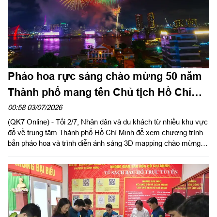
Pháo hoa rực sáng chào mừng 50 năm
Thành phố mang tên Chủ tịch Hồ Chí
Minh
00:58 03/07/2026
(QK7 Online) - Tối 2/7, Nhân dân và du khách từ nhiều khu vực
đổ về trung tâm Thành phố Hồ Chí Minh để xem chương trình
bắn pháo hoa và trình diễn ánh sáng 3D mapping chào mừng
kỷ niệm 50 năm Ngày thành phố Sài Gòn-Gia Định chính thức
vinh dự mang tên Chủ tịch Hồ Chí Minh (2/7/1976-2/7/2026).