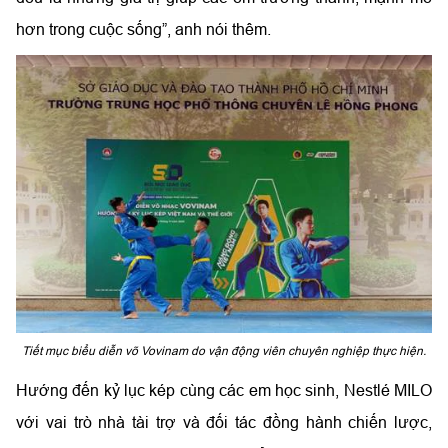
hơn trong cuộc sống”, anh nói thêm.
Tiết mục biểu diễn võ Vovinam do vận động viên chuyên nghiệp thực hiện.
Hướng đến kỷ lục kép cùng các em học sinh, Nestlé MILO
với vai trò nhà tài trợ và đối tác đồng hành chiến lược,