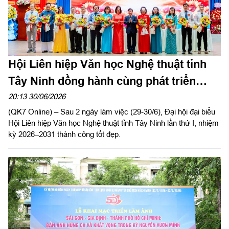
Hội Liên hiệp Văn học Nghệ thuật tỉnh
Tây Ninh đồng hành cùng phát triển
kinh tế - xã hội địa phương
20:13 30/06/2026
(QK7 Online) – Sau 2 ngày làm việc (29-30/6), Đại hội đại biểu
Hội Liên hiệp Văn học Nghệ thuật tỉnh Tây Ninh lần thứ I, nhiệm
kỳ 2026–2031 thành công tốt đẹp.