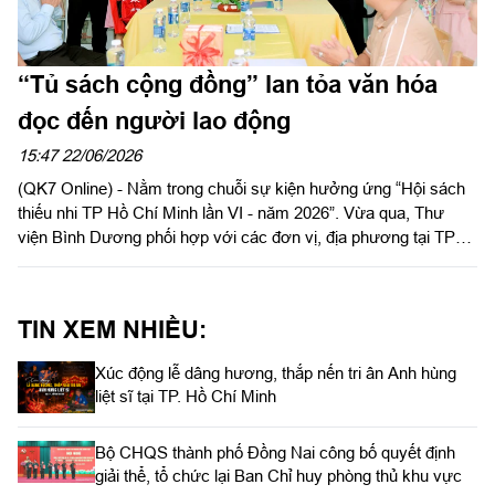
“Tủ sách cộng đồng” lan tỏa văn hóa
đọc đến người lao động
15:47 22/06/2026
(QK7 Online) - Nằm trong chuỗi sự kiện hưởng ứng “Hội sách
thiếu nhi TP Hồ Chí Minh lần VI - năm 2026”. Vừa qua, Thư
viện Bình Dương phối hợp với các đơn vị, địa phương tại TP
Hồ Chí Minh tổ chức trao tặng “Tủ sách cộng đồng”.
TIN XEM NHIỀU:
Xúc động lễ dâng hương, thắp nến tri ân Anh hùng
liệt sĩ tại TP. Hồ Chí Minh
Bộ CHQS thành phố Đồng Nai công bố quyết định
giải thể, tổ chức lại Ban Chỉ huy phòng thủ khu vực