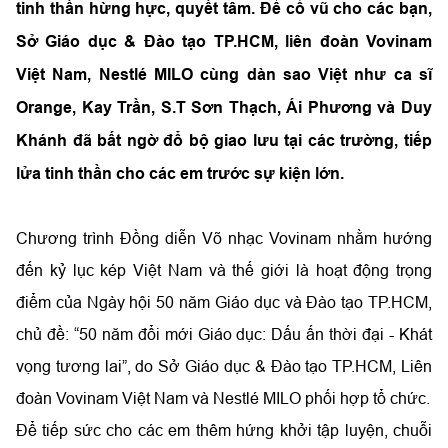
tinh thần hừng hực, quyết tâm. Để cổ vũ cho các bạn,
Sở Giáo dục & Đào tạo TP.HCM, liên đoàn Vovinam
Việt Nam, Nestlé MILO cùng dàn sao Việt như ca sĩ
Orange, Kay Trần, S.T Sơn Thạch, Ái Phương và Duy
Khánh đã bất ngờ đổ bộ giao lưu tại các trường, tiếp
lửa tinh thần cho các em trước sự kiện lớn.
Chương trình Đồng diễn Võ nhạc Vovinam nhằm hướng
đến kỷ lục kép Việt Nam và thế giới là hoạt động trọng
điểm của Ngày hội 50 năm Giáo dục và Đào tạo TP.HCM,
chủ đề: “50 năm đổi mới Giáo dục: Dấu ấn thời đại - Khát
vọng tương lai”, do Sở Giáo dục & Đào tạo TP.HCM, Liên
đoàn Vovinam Việt Nam và Nestlé MILO phối hợp tổ chức.
Để tiếp sức cho các em thêm hứng khởi tập luyện, chuỗi