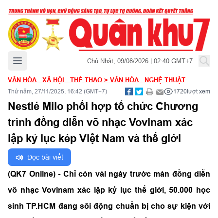
Mở menu chính
Chủ Nhật, 09/08/2026 | 02:40 GMT+7
VĂN HÓA - XÃ HỘI - THỂ THAO
>
VĂN HÓA - NGHỆ THUẬT
Thứ năm, 27/11/2025, 16:42 (GMT+7)
1720
lượt xem
Nestlé Milo phối hợp tổ chức Chương
trình đồng diễn võ nhạc Vovinam xác
lập kỷ lục kép Việt Nam và thế giới
Đọc bài viết
(QK7 Online) - Chỉ còn vài ngày trước màn đồng diễn
võ nhạc Vovinam xác lập kỷ lục thế giới, 50.000 học
sinh TP.HCM đang sôi động chuẩn bị cho sự kiện với