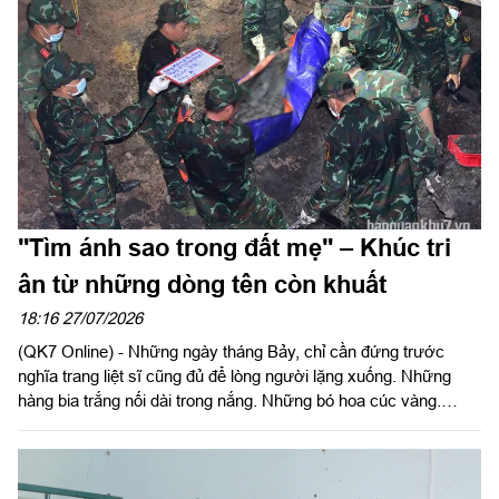
"Tìm ánh sao trong đất mẹ" – Khúc tri
ân từ những dòng tên còn khuất
18:16 27/07/2026
(QK7 Online) - Những ngày tháng Bảy, chỉ cần đứng trước
nghĩa trang liệt sĩ cũng đủ để lòng người lặng xuống. Những
hàng bia trắng nối dài trong nắng. Những bó hoa cúc vàng.
Những nén hương nghi ngút. Và giữa bao dòng tên đã được
khắc lên đá, vẫn còn không ít tấm bia chỉ ghi vỏn vẹn: "Liệt sĩ
chưa xác định được thông tin". Đó là những khoảng lặng chưa
khép lại của chiến tranh...