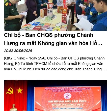
Chi bộ - Ban CHQS phường Chánh
Hưng ra mắt Không gian văn hóa Hồ
Chí Minh
20:58 30/06/2026
(QK7 Online) - Ngày 29/6, Chi bộ - Ban CHQS phường Chánh
Hưng, Bộ Tư lệnh TPHCM tổ chức Lễ ra mắt Không gian văn
hóa Hồ Chí Minh. Đến dự có các đồng chí: Trần Thanh Tùng, Bí
thư Đảng ủy, Chủ tịch HĐND, Bí thư Chi bộ quân sự phường;
Dương Văn Dân, Ủy viên Ban Thường vụ, Phó Chủ tịch UBND
phường và đại diện lãnh đạo một số ban, ngành phường.