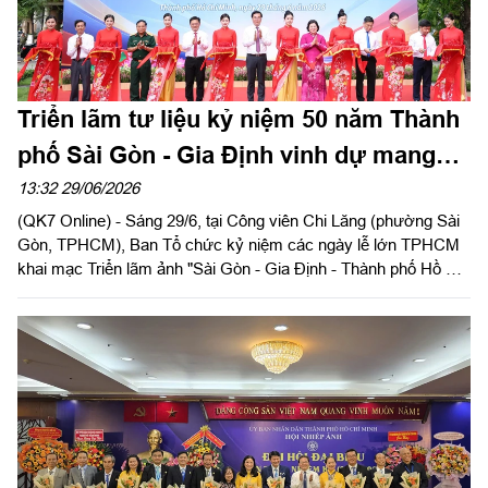
Triển lãm tư liệu kỷ niệm 50 năm Thành
phố Sài Gòn - Gia Định vinh dự mang
tên Chủ tịch Hồ Chí Minh
13:32 29/06/2026
(QK7 Online) - Sáng 29/6, tại Công viên Chi Lăng (phường Sài
Gòn, TPHCM), Ban Tổ chức kỷ niệm các ngày lễ lớn TPHCM
khai mạc Triển lãm ảnh "Sài Gòn - Gia Định - Thành phố Hồ Chí
Minh: Bản anh hùng ca và khát vọng trong kỷ nguyên vươn
mình", nhân kỷ niệm 50 năm Ngày Thành phố Sài Gòn - Gia
Định vinh dự mang tên Chủ tịch Hồ Chí Minh (2-7-1976 - 2-7-
2026).