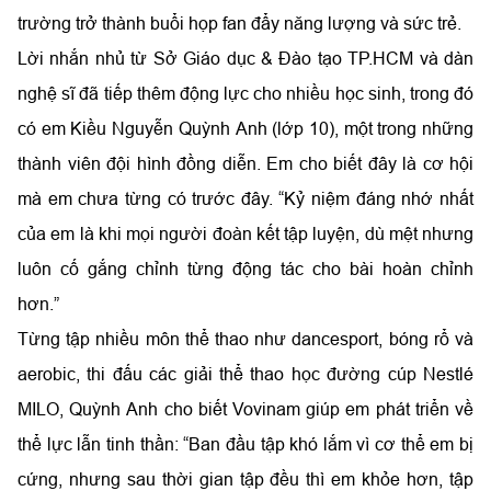
trường trở thành buổi họp fan đẩy năng lượng và sức trẻ.
Lời nhắn nhủ từ Sở Giáo dục & Đào tạo TP.HCM và dàn
nghệ sĩ đã tiếp thêm động lực cho nhiều học sinh, trong đó
có em Kiều Nguyễn Quỳnh Anh (lớp 10), một trong những
thành viên đội hình đồng diễn. Em cho biết đây là cơ hội
mà em chưa từng có trước đây. “Kỷ niệm đáng nhớ nhất
của em là khi mọi người đoàn kết tập luyện, dù mệt nhưng
luôn cố gắng chỉnh từng động tác cho bài hoàn chỉnh
hơn.”
Từng tập nhiều môn thể thao như dancesport, bóng rổ và
aerobic, thi đấu các giải thể thao học đường cúp Nestlé
MILO, Quỳnh Anh cho biết Vovinam giúp em phát triển về
thể lực lẫn tinh thần: “Ban đầu tập khó lắm vì cơ thể em bị
cứng, nhưng sau thời gian tập đều thì em khỏe hơn, tập