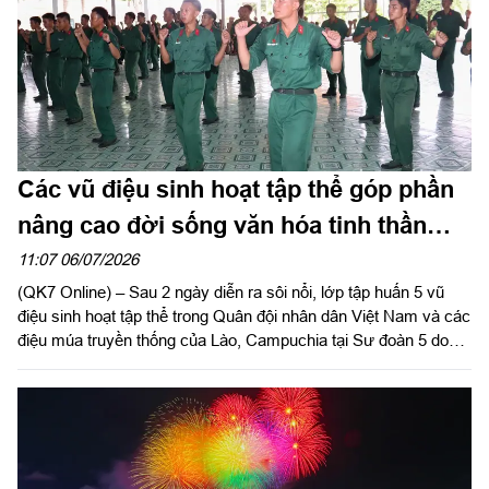
Các vũ điệu sinh hoạt tập thể góp phần
nâng cao đời sống văn hóa tinh thần
của bộ đội
11:07 06/07/2026
(QK7 Online) – Sau 2 ngày diễn ra sôi nổi, lớp tập huấn 5 vũ
điệu sinh hoạt tập thể trong Quân đội nhân dân Việt Nam và các
điệu múa truyền thống của Lào, Campuchia tại Sư đoàn 5 do
Quân khu 7 tổ chức đã thành công tốt đẹp, bế mạc vào sáng
ngày 6/7.