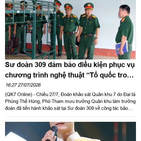
Sư đoàn 309 đảm bảo điều kiện phục vụ
chương trình nghệ thuật “Tổ quốc trong
tim” năm 2026
16:27 27/07/2026
(QK7 Online) - Chiều 27/7, Đoàn khảo sát Quân khu 7 do Đại tá
Phùng Thế Hùng, Phó Tham mưu trưởng Quân khu làm trưởng
đoàn đã tiến hành khảo sát tại Sư đoàn 309 về công tác bảo
đảm nơi ăn ở, sinh hoạt và khu vực luyện tập cho các lực
lượng tham gia Chương trình nghệ thuật “Tổ quốc trong tim” do
Báo Nhân Dân tổ chức năm 2026.