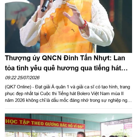
Thượng úy QNCN Đinh Tấn Nhựt: Lan
tỏa tình yêu quê hương qua tiếng hát
Bolero
09:22 25/07/2026
(QK7 Online) - Đạt giải Á quân 1 và giải ca sĩ có tạo hình, trang
phục đẹp nhất tại Cuộc thi Tiếng hát Bolero Việt Nam mùa II
năm 2026 không chỉ là dấu mốc đáng nhớ trong sự nghiệp nghệ
thuật của Thượng úy QNCN Đinh Tấn Nhựt, diễn viên ca Đoàn
Văn công Quân khu 7, mà còn là niềm tự hào của những người
làm công tác văn hóa, văn nghệ trong LLVT Quân khu.