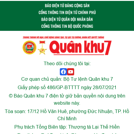
BÁO ĐIỆN TỬ ĐẢNG CỘNG SẢN
CỔNG THÔNG TIN ĐIỆN TỬ CHÍNH PHỦ
BÁO ĐIỆN TỬ QUÂN ĐỘI NHÂN DÂN
CỔNG THÔNG TIN BỘ QUỐC PHÒNG
Theo dõi chúng tôi tại:
Cơ quan chủ quản: Bộ Tư lệnh Quân khu 7
Giấy phép số 486/GP-BTTTT ngày 28/07/2021
© Báo Quân khu 7 điện tử giữ bản quyền nội dung trên
website này.
Tòa soạn: 17/12 Hồ Văn Huê, phường Đức Nhuận, TP. Hồ
Chí Minh
Phụ trách Tổng Biên tập: Thượng tá Lại Thế Hiền