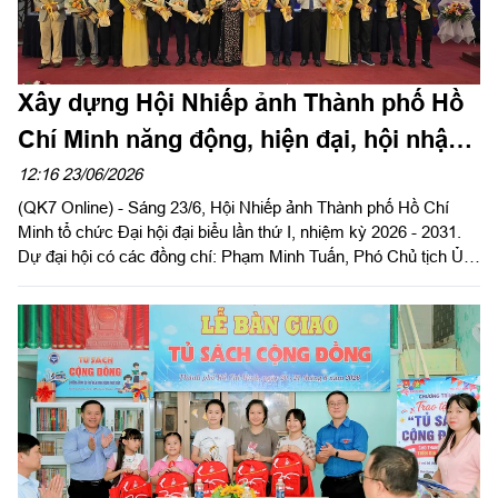
Xây dựng Hội Nhiếp ảnh Thành phố Hồ
Chí Minh năng động, hiện đại, hội nhập
và phát triển
12:16 23/06/2026
(QK7 Online) - Sáng 23/6, Hội Nhiếp ảnh Thành phố Hồ Chí
Minh tổ chức Đại hội đại biểu lần thứ I, nhiệm kỳ 2026 - 2031.
Dự đại hội có các đồng chí: Phạm Minh Tuấn, Phó Chủ tịch Ủy
ban Mặt trận Tổ quốc Việt Nam Thành phố Hồ Chí Minh; Đinh
Thị Thanh Thủy, Phó Trưởng ban Tuyên giáo và Dân vận Thành
ủy Thành phố Hồ Chí Minh cùng đông đảo hội viên Hội Nhiếp
ảnh thành phố.