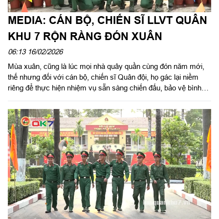
MEDIA: CÁN BỘ, CHIẾN SĨ LLVT QUÂN
KHU 7 RỘN RÀNG ĐÓN XUÂN
06:13 16/02/2026
Mùa xuân, cũng là lúc mọi nhà quây quần cùng đón năm mới,
thế nhưng đối với cán bộ, chiến sĩ Quân đội, họ gác lại niềm
riêng để thực hiện nhiệm vụ sẵn sàng chiến đấu, bảo vệ bình
yên cho Nhân dân. Trong những ngày Tết, các cơ quan, đơn vị
trong LLVT Quân khu 7 đã tổ chức nhiều hoạt động vui xuân,
đón Tết ý nghĩa, góp phần tạo không khí vui tươi, gắn kết tình
đồng chí đồng đội.