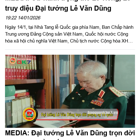
truy điệu Đại tướng Lê Văn Dũng
19:22 14/01/2026
Ngày 14/1, tại Nhà Tang lễ Quốc gia phía Nam, Ban Chấp hành
Trung ương Đảng Cộng sản Việt Nam, Quốc hội nước Cộng
hòa xã hội chủ nghĩa Việt Nam, Chủ tịch nước Cộng hòa XHCN
Việt Nam, Chính phủ nước Cộng hòa XHCN Việt Nam, Ủy ban
Trung ương Mặt trận Tổ quốc Việt Nam tổ chức trọng thể Lễ
viếng, Lễ truy điệu Đại tướng, Anh hùng LLVT nhân dân Lê Văn
Dũng, nguyên Bí thư Trung ương Đảng, nguyên Ủy viên
Thường vụ Đảng ủy Quân sự Trung ương (nay là Quân ủy
Trung ương), nguyên Tổng Tham mưu trưởng, nguyên Thứ
trưởng Bộ Quốc phòng, nguyên Chủ nhiệm Tổng cục Chính trị,
theo nghi thức Lễ tang cấp Nhà nước.
MEDIA: Đại tướng Lê Văn Dũng trọn đời