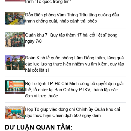
trình "Tổ quốc trong tim"
Đồn Biên phòng Vàm Trảng Trâu tăng cường đấu
tranh chống xuất, nhập cảnh trái phép
Quân khu 7: Quy tập thêm 17 hài cốt liệt sĩ trong
ngày 7/8
Đoàn Kinh tế quốc phòng Lâm Đồng thăm, tặng quà
các lực lượng thực hiện nhiệm vụ tìm kiếm, quy tập
hài cốt liệt sĩ
Bộ Tư lệnh TP. Hồ Chí Minh công bố quyết định giải
thể, tổ chức lại Ban Chỉ huy PTKV, thành lập các
đơn vị trực thuộc
Họp Tổ giúp việc đồng chí Chính ủy Quân khu chỉ
đạo thực hiện Chiến dịch 500 ngày đêm
DƯ LUẬN QUAN TÂM: