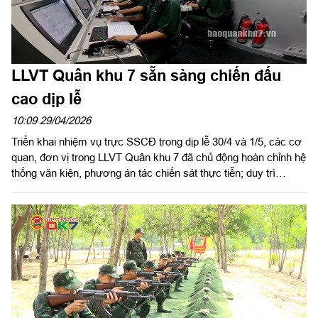
LLVT Quân khu 7 sẵn sàng chiến đấu
cao dịp lễ
10:09 29/04/2026
Triển khai nhiệm vụ trực SSCĐ trong dịp lễ 30/4 và 1/5, các cơ
quan, đơn vị trong LLVT Quân khu 7 đã chủ động hoàn chỉnh hệ
thống văn kiện, phương án tác chiến sát thực tiễn; duy trì
nghiêm nền nếp trực, nắm chắc địa bàn, kiểm soát chặt tình
hình. Với tinh thần cảnh giác cao, các đơn vị luôn sẵn sàng xử
trí hiệu quả mọi tình huống, không để bị động, bất ngờ, qua đó
góp phần giữ vững an ninh chính trị, trật tự an toàn xã hội trên
địa bàn.