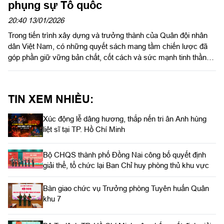
phụng sự Tổ quốc
20:40 13/01/2026
Trong tiến trình xây dựng và trưởng thành của Quân đội nhân
dân Việt Nam, có những quyết sách mang tầm chiến lược đã
góp phần giữ vững bản chất, cốt cách và sức mạnh tinh thần
của một đội quân từ Nhân dân mà ra, vì Nhân dân mà chiến
đấu. Đại tướng, Anh hùng LLVT nhân dân Lê Văn Dũng, nguyên
Bí thư Trung ương Đảng, nguyên Chủ nhiệm Tổng cục Chính trị
TIN XEM NHIỀU:
đã dành cả cuộc đời để bồi đắp “linh hồn, mạch sống” cho
Quân đội, để lại những dấu ấn sâu đậm trong lòng cán bộ, chiến
Xúc động lễ dâng hương, thắp nến tri ân Anh hùng
sĩ và sự nghiệp cách mạng của dân tộc.
liệt sĩ tại TP. Hồ Chí Minh
Bộ CHQS thành phố Đồng Nai công bố quyết định
giải thể, tổ chức lại Ban Chỉ huy phòng thủ khu vực
Bàn giao chức vụ Trưởng phòng Tuyên huấn Quân
khu 7