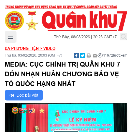
Mở menu chính
Thứ Bảy, 08/08/2026 | 20:23 GMT+7
ĐA PHƯƠNG TIỆN
>
VIDEO
Thứ ba, 03/02/2026, 20:03 (GMT+7)
11672
lượt xem
MEDIA: CỤC CHÍNH TRỊ QUÂN KHU 7
ĐÓN NHẬN HUÂN CHƯƠNG BẢO VỆ
TỔ QUỐC HẠNG NHẤT
Đọc bài viết