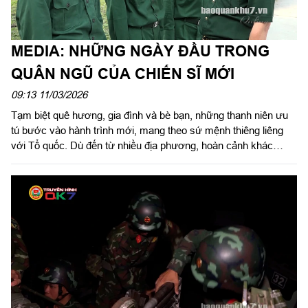
MEDIA: NHỮNG NGÀY ĐẦU TRONG
QUÂN NGŨ CỦA CHIẾN SĨ MỚI
09:13 11/03/2026
Tạm biệt quê hương, gia đình và bè bạn, những thanh niên ưu
tú bước vào hành trình mới, mang theo sứ mệnh thiêng liêng
với Tổ quốc. Dù đến từ nhiều địa phương, hoàn cảnh khác
nhau, nhưng tình đồng chí, đồng đội đã sớm hình thành ngay từ
những ngày đầu về đơn vị. Tất cả đều phấn khởi, quyết tâm
học tập, rèn luyện, phấn đấu xứng danh “Bộ đội Cụ Hồ”.