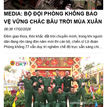
MEDIA: BỘ ĐỘI PHÒNG KHÔNG BẢO
VỆ VỮNG CHẮC BẦU TRỜI MÙA XUÂN
06:38 17/02/2026
Đêm giao thừa, thời khắc đất trời chuyển mình, trong khi người
dân đang rộn ràng đón năm mới thì cán bộ, chiến sĩ Lữ đoàn
Phòng không 77 vẫn duy trì nghiêm chế độ trực sẵn sàng chiến
đấu, quản lý chặt các mục tiêu trên không, sáng tạo, linh hoạt
trong mọi tình huống, không để bị động bất ngờ, bảo vệ vững
chắc bầu trời Thành phố mang tên Bác, để Nhân dân vui xuân,
đón Tết an toàn.