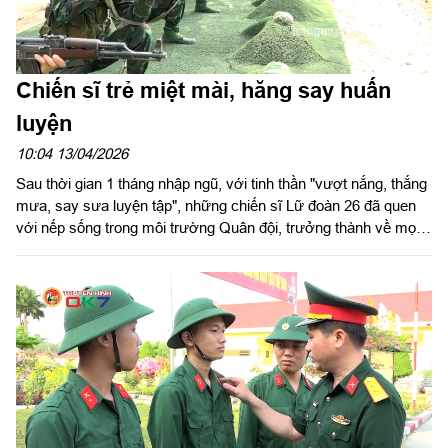
Chiến sĩ trẻ miệt mài, hăng say huấn
luyện
10:04 13/04/2026
Sau thời gian 1 tháng nhập ngũ, với tinh thần "vượt nắng, thắng
mưa, say sưa luyện tập", những chiến sĩ Lữ đoàn 26 đã quen
với nếp sống trong môi trường Quân đội, trưởng thành về mọi
mặt, được thể hiện ở tác phong nhanh nhẹn, hành động dứt
khoát, lối sống kỷ luật và nhất là quyết tâm khắc phục khó
khăn, sôi nổi thi đua huấn luyện giỏi.