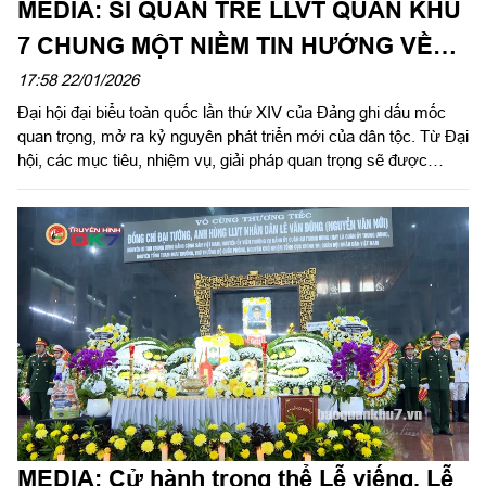
MEDIA: SĨ QUAN TRẺ LLVT QUÂN KHU
7 CHUNG MỘT NIỀM TIN HƯỚNG VỀ
ĐẠI HỘI XIV CỦA ĐẢNG
17:58 22/01/2026
Đại hội đại biểu toàn quốc lần thứ XIV của Đảng ghi dấu mốc
quan trọng, mở ra kỷ nguyên phát triển mới của dân tộc. Từ Đại
hội, các mục tiêu, nhiệm vụ, giải pháp quan trọng sẽ được
quyết định để dựng xây đất nước giàu mạnh, hùng cường; đẩy
mạnh xây dựng Quân đội, củng cố quốc phòng, bảo vệ vững
chắc Tổ quốc trong giai đoạn mới.
MEDIA: Cử hành trọng thể Lễ viếng, Lễ