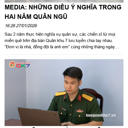
MEDIA: NHỮNG ĐIỀU Ý NGHĨA TRONG
HAI NĂM QUÂN NGŨ
16:26 27/01/2026
Sau 2 năm thực hiện nghĩa vụ quân sự, các chiến sĩ từ mọi
miền quê trên địa bàn Quân khu 7 lưu luyến chia tay nhau.
“Đơn vị là nhà, đồng đội là anh em” cùng những tháng ngày
thanh xuân tươi đẹp trong môi trường quân ngũ sẽ là những kỷ
niệm không bao giờ quên trong lòng mỗi người.