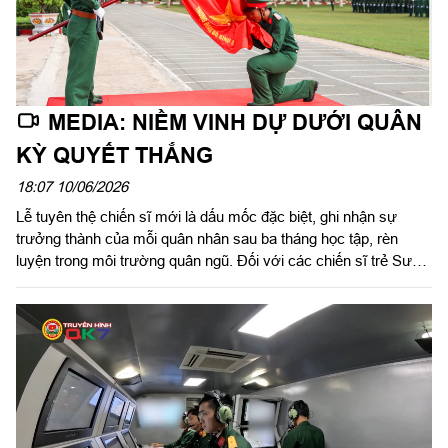
MEDIA: NIỀM VINH DỰ DƯỚI QUÂN
KỲ QUYẾT THẮNG
18:07 10/06/2026
Lễ tuyên thệ chiến sĩ mới là dấu mốc đặc biệt, ghi nhận sự
trưởng thành của mỗi quân nhân sau ba tháng học tập, rèn
luyện trong môi trường quân ngũ. Đối với các chiến sĩ trẻ Sư
đoàn 5, Quân khu 7, đây không chỉ là niềm vinh dự, tự hào mà
còn là thời khắc khẳng định ý chí, bản lĩnh, trách nhiệm và
quyết tâm cống hiến của tuổi trẻ đối với sự nghiệp xây dựng và
bảo vệ Tổ quốc.