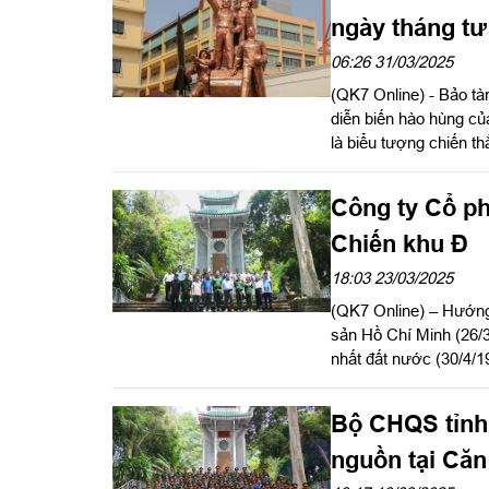
ngày tháng tư
06:26 31/03/2025
(QK7 Online) - Bảo tàn
diễn biến hào hùng củ
là biểu tượng chiến 
điểm đến thiêng liêng,
và dân ta.
Công ty Cổ ph
Chiến khu Đ
18:03 23/03/2025
(QK7 Online) – Hướng
sản Hồ Chí Minh (26/
nhất đất nước (30/4/1
chức về nguồn tại Khu
Mã Đà, huyện Vĩnh Cử
Bộ CHQS tỉnh
nguồn tại Căn