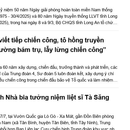
kỷ niệm 50 năm Ngày giải phóng hoàn toàn miền Nam thống
975 - 30/4/2025) và 80 năm Ngày truyền thống LLVT tỉnh Long
hai ngày 8 và 9/3, Bộ CHQS tỉnh Long An tổ chức
 tại căn cứ chiến khu D tại xã Phú Lý, huyện Vĩnh Cửu, tỉnh
iết tiếp chiến công, tô hồng truyền
ường bám trụ, lẫy lừng chiến công”
ua 60 năm xây dựng, chiến đấu, trưởng thành và phát triển, các
sĩ của Trung đoàn 4, Sư đoàn 5 luôn đoàn kết, xây dựng ý chí
u chiến công trong chiến đấu bảo vệ Tổ quốc và làm nhiệm
uân đội trong giai đoạn cách mạng mới.
h Nhà bia tưởng niệm liệt sĩ Tà Săng
7/7, tại Vườn Quốc gia Lò Gò - Xa Mát, gần Đồn Biên phòng
 Nam (xã Tân Bình, huyện Tân Biên, tỉnh Tây Ninh), Trung
hối hợp Ban Liên lạc Cựu chiến binh Trung đoàn khu vực phía