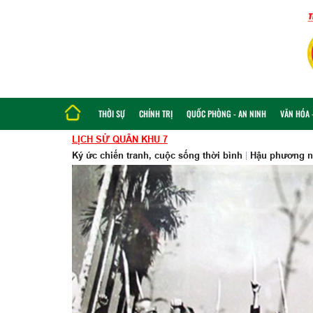
THỜI SỰ
CHÍNH TRỊ
QUỐC PHÒNG - AN NINH
VĂN HÓA -
LỊCH SỬ QUÂN KHU 7
Ký ức chiến tranh, cuộc sống thời bình
|
Hậu phương ng