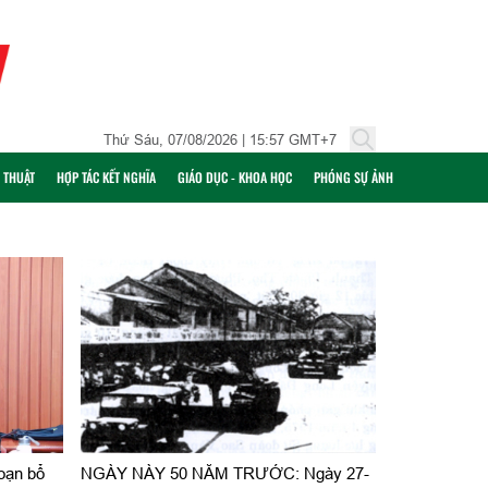
Thứ Sáu, 07/08/2026 | 15:57 GMT+7
Ỹ THUẬT
HỢP TÁC KẾT NGHĨA
GIÁO DỤC - KHOA HỌC
PHÓNG SỰ ẢNH
oạn bổ
NGÀY NÀY 50 NĂM TRƯỚC: Ngày 27-