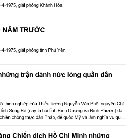
-4-1975, giải phóng Khánh Hòa.
0 NĂM TRƯỚC
-4-1975, giải phóng tỉnh Phú Yên.
những trận đánh nức lòng quân dân
đời binh nghiệp của Thiếu tướng Nguyễn Văn Phê, nguyên Chỉ
ỉnh Sông Bé (nay là hai tỉnh Bình Dương và Bình Phước) đã
 chiến chống thực dân Pháp, đế quốc Mỹ và làm nghĩa vụ quốc
 đã có nhiều đóng góp cho sự nghiệp đấu tranh giải phóng dân
ước, cũng như xây dựng Quân đội, củng cố quốc phòng, bảo vệ
àng Chiến dịch Hồ Chí Minh những
HCN.