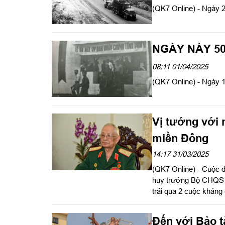
(QK7 Online) - Ngày 2
NGÀY NÀY 5
08:11 01/04/2025
(QK7 Online) - Ngày 1
Vị tướng với 
miền Đông
14:17 31/03/2025
(QK7 Online) - Cuộc 
huy trưởng Bộ CHQS t
trải qua 2 cuộc kháng
tế tại Campuchia. Ông
tộc, thống nhất đất n
Đến với Bảo t
Tổ quốc Việt Nam X