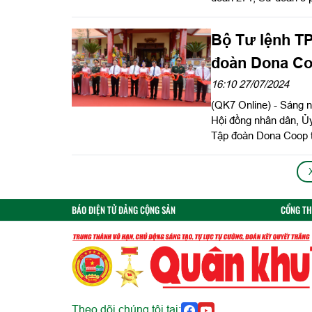
Bắc tổ chức khánh thà
chiến đấu và hy sinh 
Bộ Tư lệnh T
của dân tộc.
đoàn Dona Co
sĩ Rừng Sác -
16:10 27/07/2024
(QK7 Online) - Sáng n
Hội đồng nhân dân, 
Tập đoàn Dona Coop t
Cần Giờ
BÁO ĐIỆN TỬ ĐẢNG CỘNG SẢN
CỔNG TH
Theo dõi chúng tôi tại: