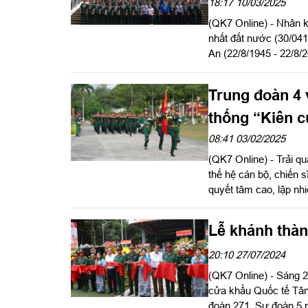
18:17 10/03/2025
(QK7 Online) - Nhân 
nhất đất nước (30/041
An (22/8/1945 - 22/8/2025), trong 
chương trình về nguồn
Đồng Nai.
Trung đoàn 4 v
thống “Kiên c
08:41 03/02/2025
(QK7 Online) - Trải q
thế hệ cán bộ, chiến 
quyết tâm cao, lập nhiề
vụ quốc tế, xây dựng Q
Lễ khánh thàn
20:10 27/07/2024
(QK7 Online) - Sáng 2
cửa khẩu Quốc tế Tân
đoàn 271, Sư đoàn 5 p