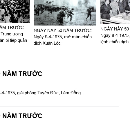
NĂM TRƯỚC:
NGÀY NÀY 50
NGÀY NÀY 50 NĂM TRƯỚC:
, Trung ương
Ngày 8-4-1975,
Ngày 9-4-1975, mở màn chiến
ẩn bị tiếp quản
lệnh chiến dịch
dịch Xuân Lộc
Gòn-Gia Định
0 NĂM TRƯỚC
3-4-1975, giải phóng Tuyên Đức, Lâm Đồng.
0 NĂM TRƯỚC