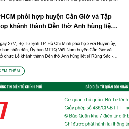
nh Nhà bia tưởng niệm 277 liệt sĩ Trung đoàn 271 đã anh dũng
trên mảnh đất Tà Săng, góp phần làm nên thắng lợi vẻ vang
PHCM phối hợp huyện Cần Giờ và Tập
op khánh thành Đền thờ Anh hùng liệt
 Cần Giờ
gày 27/7, Bộ Tư lệnh TP. Hồ Chí Minh phối hợp với Huyện ủy,
Ủy ban nhân dân, Ủy ban MTTQ Việt Nam huyện Cần Giờ và
ổ chức Lễ khánh thành Đền thờ Anh hùng liệt sĩ Rừng Sác -
XEM THÊM
ÔNG TIN ĐIỆN TỬ CHÍNH PHỦ
BÁO ĐIỆN TỬ QUÂN ĐỘI NHÂN
Cơ quan chủ quản: Bộ Tư lệnh
Giấy phép số 486/GP-BTTTT n
© Báo Quân khu 7 điện tử giữ b
Chỉ được phát hành lại thông t