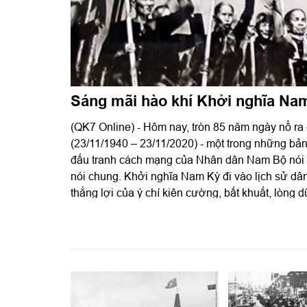
Sáng mãi hào khí Khởi nghĩa Na
(QK7 Online) - Hôm nay, tròn 85 năm ngày nổ r
(23/11/1940 – 23/11/2020) - một trong những bản hùng ca bi tráng trong lịch sử
đấu tranh cách mạng của Nhân dân Nam Bộ nói 
nói chung. Khởi nghĩa Nam Kỳ đi vào lịch sử dân 
thắng lợi của ý chí kiên cường, bất khuất, lòng
bào, các chiến sĩ cộng sản, của lòng yêu nước n
của Nhân dân ta.