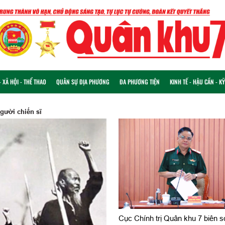
 XÃ HỘI - THỂ THAO
QUÂN SỰ ĐỊA PHƯƠNG
ĐA PHƯƠNG TIỆN
KINH TẾ - HẬU CẦN - K
ười chiến sĩ
Cục Chính trị Quân khu 7 biên s