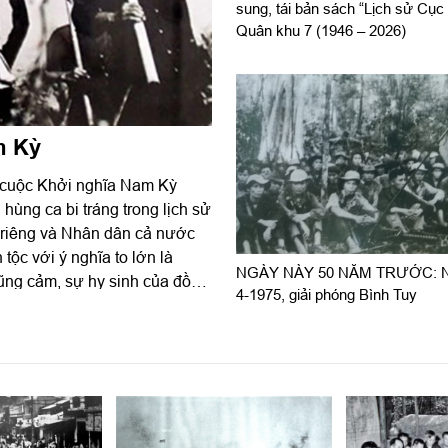
sung, tái bản sách “Lịch sử Cục 
Quân khu 7 (1946 – 2026)
m Kỳ
a cuộc Khởi nghĩa Nam Kỳ
riêng và Nhân dân cả nước
tộc với ý nghĩa to lớn là
NGÀY NÀY 50 NĂM TRƯỚC: N
 dũng cảm, sự hy sinh của đồng
4-1975, giải phóng Bình Tuy
ồng nàn, tinh thần quật khởi