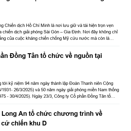
g Chiến dịch Hồ Chí Minh là nơi lưu giữ và tái hiện trọn vẹn
a chiến dịch giải phóng Sài Gòn – Gia Định. Nơi đây không chỉ
thắng của cuộc kháng chiến chống Mỹ cứu nước mà còn là
 gợi nhắc về ý chí kiên cường và tinh thần bất khuất của quân
ần Đồng Tân tổ chức về nguồn tại
 tới kỷ niệm 94 năm ngày thành lập Đoàn Thanh niên Cộng
3/1931- 26/3/2025) và 50 năm ngày giải phóng miền Nam thống
975 - 30/4/2025). Ngày 23/3, Công ty Cổ phần Đồng Tân tổ
 di tích Căn cứ Trung ương cục miền Nam (Chiến khu Đ) tại
u, tỉnh Đồng Nai.
 Long An tổ chức chương trình về
 cứ chiến khu D