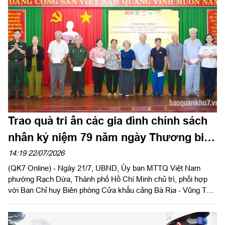
Dũ, Phó Trưởng ban Tuyên giáo và Dân vận Tỉnh ủy; Thượng
tá Ngô Khánh, Phó Chính ủy Bộ CHQS tỉnh dự lễ khởi công.
Trao quà tri ân các gia đình chính sách
nhân kỷ niệm 79 năm ngày Thương binh
- Liệt sĩ
14:19 22/07/2026
(QK7 Online) - Ngày 21/7, UBND, Ủy ban MTTQ Việt Nam
phường Rạch Dừa, Thành phố Hồ Chí Minh chủ trì, phối hợp
với Ban Chỉ huy Biên phòng Cửa khẩu cảng Bà Rịa - Vũng Tàu,
Bộ Tư lệnh Vùng Cảnh sát biển 3, Chi nhánh Cảng Dầu khí và
Dịch vụ Năng lượng tái tạo, Trạm cáp quang biển IA - Viettel
Vũng Tàu tổ chức chương trình trao quà tri ân các thương binh,