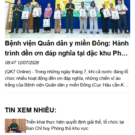
Bệnh viện Quân dân y miền Đông: Hành
trình đền ơn đáp nghĩa tại đặc khu Phú
Quý
08:47 12/07/2026
(QK7 Online) - Trong những ngày tháng 7, khi cả nước đang tổ
chức nhiều hoạt động đền ơn đáp nghĩa, những chiến sĩ áo
trắng của Bệnh viện Quân dân y miền Đông (Cục Hậu cần-Kỹ
thuật Quân khu 7) vượt qua sóng gió đến đặc khu Phú Quý
(tỉnh Lâm Đồng).
TIN XEM NHIỀU:
Triển khai thực hiện quyết định giải thể, tổ chức lại
Ban Chỉ huy Phòng thủ khu vực