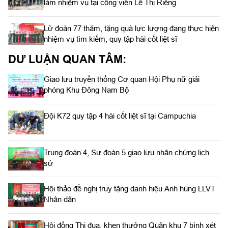
làm nhiệm vụ tại công viên Lê Thị Riêng
Lữ đoàn 77 thăm, tặng quà lực lượng đang thực hiện
nhiệm vụ tìm kiếm, quy tập hài cốt liệt sĩ
DƯ LUẬN QUAN TÂM:
Giao lưu truyền thống Cơ quan Hội Phụ nữ giải
phóng Khu Đông Nam Bộ
Đội K72 quy tập 4 hài cốt liệt sĩ tại Campuchia
Trung đoàn 4, Sư đoàn 5 giao lưu nhân chứng lịch
sử
Hội thảo đề nghị truy tặng danh hiệu Anh hùng LLVT
Nhân dân
Hội đồng Thi đua, khen thưởng Quân khu 7 bình xét