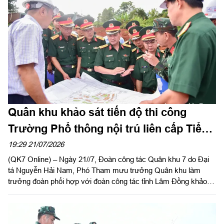
bệnh binh, thân nhân liệt sĩ và người có công với cách mạng
nhân kỷ niệm 79 năm ngày Thương binh - Liệt sĩ (27/7/1947 -
27/7/2026).
Quân khu khảo sát tiến độ thi công
Trường Phổ thông nội trú liên cấp Tiểu
học và THCS Quảng Trực
19:29 21/07/2026
(QK7 Online) – Ngày 21//7, Đoàn công tác Quân khu 7 do Đại
tá Nguyễn Hải Nam, Phó Tham mưu trưởng Quân khu làm
trưởng đoàn phối hợp với đoàn công tác tỉnh Lâm Đồng khảo
sát thực tế tiến độ thi công Trường Phổ thông nội trú liên cấp
Tiểu học và THCS Quảng Trực.