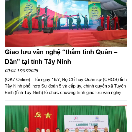
Giao lưu văn nghệ “thắm tình Quân –
Dân” tại tỉnh Tây Ninh
00:04 17/07/2026
(QK7 Online) - Tối ngày 16/7, Bộ Chỉ huy Quân sự (CHQS) tỉnh
Tây Ninh phối hợp Sư đoàn 5 và cấp ủy, chính quyền xã Tuyên
Bình (tỉnh Tây Ninh) tổ chức chương trình giao lưu văn nghệ
với chủ đề “thắm tình Quân – Dân” trong khuôn khổ hoạt động
hành quân dã ngoại làm công tác dân vận đợt 1 năm 2026.