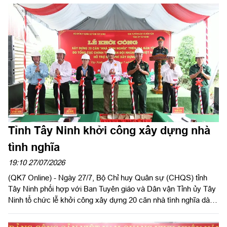
hỗ trợ xây dựng các công trình trong thời gian từ ngày 02/8 đến
ngày 31/8/2026.
Tỉnh Tây Ninh khởi công xây dựng nhà
tình nghĩa
19:10 27/07/2026
(QK7 Online) - Ngày 27/7, Bộ Chỉ huy Quân sự (CHQS) tỉnh
Tây Ninh phối hợp với Ban Tuyên giáo và Dân vận Tỉnh ủy Tây
Ninh tổ chức lễ khởi công xây dựng 20 căn nhà tình nghĩa dành
cho gia đình chính sách, người có công với cách mạng có hoàn
cảnh khó khăn về nhà ở trên địa bàn tỉnh. Đồng chí Thành Từ