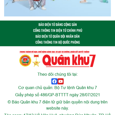
BÁO ĐIỆN TỬ ĐẢNG CỘNG SẢN
CỔNG THÔNG TIN ĐIỆN TỬ CHÍNH PHỦ
BÁO ĐIỆN TỬ QUÂN ĐỘI NHÂN DÂN
CỔNG THÔNG TIN BỘ QUỐC PHÒNG
Theo dõi chúng tôi tại:
Cơ quan chủ quản: Bộ Tư lệnh Quân khu 7
Giấy phép số 486/GP-BTTTT ngày 28/07/2021
© Báo Quân khu 7 điện tử giữ bản quyền nội dung trên
website này.