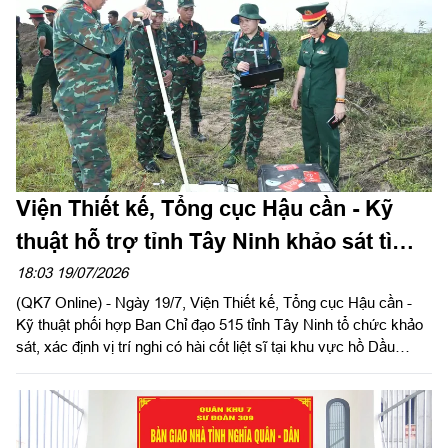
Viện Thiết kế, Tổng cục Hậu cần - Kỹ
thuật hỗ trợ tỉnh Tây Ninh khảo sát tìm
kiếm hài cốt liệt sĩ
18:03 19/07/2026
(QK7 Online) - Ngày 19/7, Viện Thiết kế, Tổng cục Hậu cần -
Kỹ thuật phối hợp Ban Chỉ đạo 515 tỉnh Tây Ninh tổ chức khảo
sát, xác định vị trí nghi có hài cốt liệt sĩ tại khu vực hồ Dầu
Tiếng. Đoàn công tác do Đại tá Nguyễn Minh Tấn, Phó Chính
ủy Bộ Chỉ huy Quân sự tỉnh, Phó Trưởng Ban Chỉ đạo 515 tỉnh
Tây Ninh làm Trưởng đoàn; tham gia khảo sát có Đại tá Phạm
Thị Thanh Vân, Phó Giám đốc Phân viện miền Trung, Viện Thiết