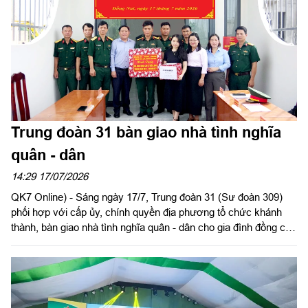
kế/Tổng cục Hậu cần - Kỹ thuật cùng cán bộ chuyên môn của
Viện và lực lượng Đội K73.
Trung đoàn 31 bàn giao nhà tình nghĩa
quân - dân
14:29 17/07/2026
QK7 Online) - Sáng ngày 17/7, Trung đoàn 31 (Sư đoàn 309)
phối hợp với cấp ủy, chính quyền địa phương tổ chức khánh
thành, bàn giao nhà tình nghĩa quân - dân cho gia đình đồng chí
Lý Tiểu Long, Trung đội trưởng, Đại đội 20, Trung đoàn 31 tại xã
Bình Minh, thành phố Đồng Nai.