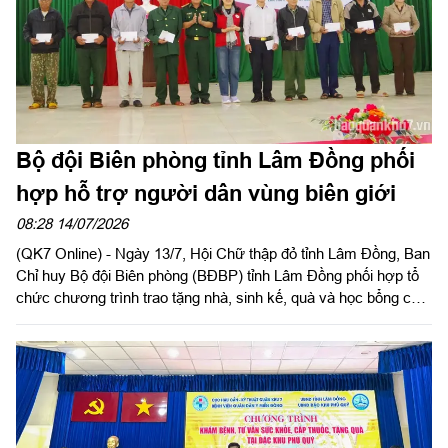
Bộ đội Biên phòng tỉnh Lâm Đồng phối
hợp hỗ trợ người dân vùng biên giới
08:28 14/07/2026
(QK7 Online) - Ngày 13/7, Hội Chữ thập đỏ tỉnh Lâm Đồng, Ban
Chỉ huy Bộ đội Biên phòng (BĐBP) tỉnh Lâm Đồng phối hợp tổ
chức chương trình trao tặng nhà, sinh kế, quà và học bổng cho
học sinh, gia đình chính sách và hộ có hoàn cảnh khó khăn trên
địa bàn xã Quảng Trực, tỉnh Lâm Đồng.