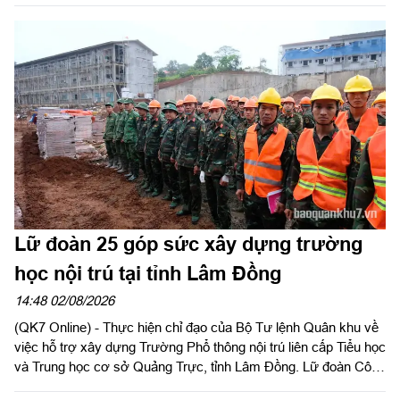
tâm huấn luyện bay Việt Nam Airline tổ chức chương trình
“Hành trình về nguồn, ấm tình biên giới, thắp sáng tự hào”.
Lữ đoàn 25 góp sức xây dựng trường
học nội trú tại tỉnh Lâm Đồng
14:48 02/08/2026
(QK7 Online) - Thực hiện chỉ đạo của Bộ Tư lệnh Quân khu về
việc hỗ trợ xây dựng Trường Phổ thông nội trú liên cấp Tiểu học
và Trung học cơ sở Quảng Trực, tỉnh Lâm Đồng. Lữ đoàn Công
binh 25, Quân khu 7 đã huy động 47 cán bộ, chiến sĩ tham gia