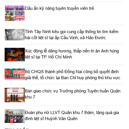
Dấu ấn kỹ năng tuyên truyền viên trẻ
Tỉnh Tây Ninh kêu gọi cung cấp thông tin tìm kiếm
hài cốt liệt sĩ tại ấp Cầu Vịnh, xã Hảo Đước
Xúc động lễ dâng hương, thắp nến tri ân Anh hùng
liệt sĩ tại TP. Hồ Chí Minh
Bộ CHQS thành phố Đồng Nai công bố quyết định
giải thể, tổ chức lại Ban Chỉ huy phòng thủ khu vực
Bàn giao chức vụ Trưởng phòng Tuyên huấn Quân
khu 7
Đoàn phụ nữ LLVT Quân khu 7 thăm, tặng quà gia
đình liệt sĩ Huỳnh Văn Quên