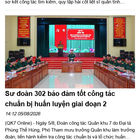
sơ kết công tác tìm kiếm, quy tập hài cốt liệt sĩ quân tình
nguyện, chuyên gia Việt Nam hy sinh qua các thời kỳ chiến
tranh tại Campuchia đưa về nước giai đoạn XXV; rút kinh
nghiệm sau 60 ngày triển khai lấy mẫu hài cốt liệt sĩ; phát động
đợt thi đua cao điểm với chủ đề “350 ngày đêm thần tốc, quyết
thắng”. Đồng chí Phạm Tấn Hòa, Phó chủ tịch UBND tỉnh Tây
Ninh, Trưởng ban Chỉ đạo về tìm kiếm, quy tập và xác định
danh tính hài cốt liệt sĩ tỉnh Tây Ninh chủ trì hội nghị.
Sư đoàn 302 bảo đảm tốt công tác
chuẩn bị huấn luyện giai đoạn 2
14:12 05/08/2026
(QK7 Online) - Ngày 5/8, Đoàn công tác Quân khu 7 do Đại tá
Phùng Thế Hùng, Phó Tham mưu trưởng Quân khu làm trưởng
đoàn, tiến hành kiểm tra công tác chuẩn bị và tổ chức huấn