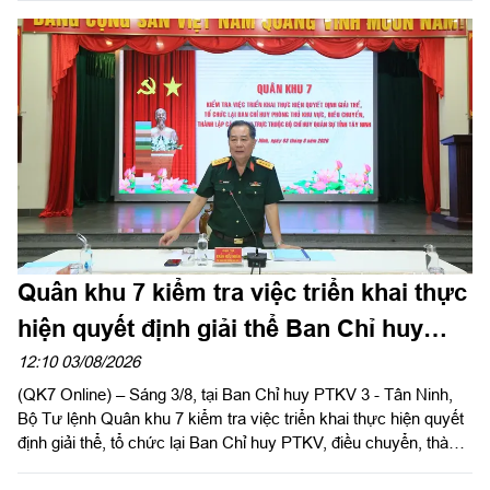
lệnh Quân khu 7 và đồng chí Nguyễn Văn Quyết, Ủy viên Ban
Chấp hành Trung ương Đảng, Bí thư Tỉnh ủy, Bí thư Đảng ủy
Quân sự tỉnh đồng chủ trì hội nghị.
Quân khu 7 kiểm tra việc triển khai thực
hiện quyết định giải thể Ban Chỉ huy
PTKV tại tỉnh Tây Ninh
12:10 03/08/2026
(QK7 Online) – Sáng 3/8, tại Ban Chỉ huy PTKV 3 - Tân Ninh,
Bộ Tư lệnh Quân khu 7 kiểm tra việc triển khai thực hiện quyết
định giải thể, tổ chức lại Ban Chỉ huy PTKV, điều chuyển, thành
lập các đơn vị trực thuộc Bộ CHQS tỉnh Tây Ninh. Đại tá Trần