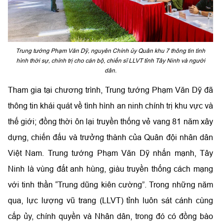
Trung tướng Phạm Văn Dỹ, nguyên Chính ủy Quân khu 7 thông tin tình
hình thời sự, chính trị cho cán bộ, chiến sĩ LLVT tỉnh Tây Ninh và người
dân.
Tham gia tại chương trình, Trung tướng Phạm Văn Dỹ đã
thông tin khái quát về tình hình an ninh chính trị khu vực và
thế giới; đồng thời ôn lại truyền thống vẻ vang 81 năm xây
dựng, chiến đấu và trưởng thành của Quân đội nhân dân
Việt Nam. Trung tướng Phạm Văn Dỹ nhấn mạnh, Tây
Ninh là vùng đất anh hùng, giàu truyền thống cách mạng
với tinh thần “Trung dũng kiên cường”. Trong những năm
qua, lực lượng vũ trang (LLVT) tỉnh luôn sát cánh cùng
cấp ủy, chính quyền và Nhân dân, trong đó có đồng bào