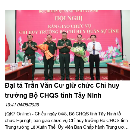
luyện giai đoạn 2 năm 2026 tại Sư đoàn 302. Tham gia đoàn có
đại biểu các phòng chức năng Quân khu.
Đại tá Trần Văn Cư giữ chức Chỉ huy
trưởng Bộ CHQS tỉnh Tây Ninh
19:41 04/08/2026
(QK7 Online) - Chiều ngày 04/8, Bộ CHQS tỉnh Tây Ninh tổ
chức Hội nghị bàn giao chức vụ Chỉ huy trưởng Bộ CHQS tỉnh.
Trung tướng Lê Xuân Thế, Ủy viên Ban Chấp hành Trung ương
Đảng, Ủy viên Quân ủy Trung ương, Phó Bí thư Đảng ủy, Tư