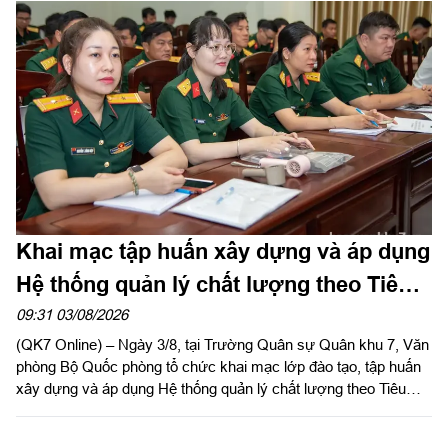
Hữu Nhân, Phó Tham mưu trưởng Quân khu thừa ủy quyền
của Thủ trưởng Bộ Tư lệnh Quân khu trưởng đoàn kiểm tra.
Khai mạc tập huấn xây dựng và áp dụng
Hệ thống quản lý chất lượng theo Tiêu
chuẩn quốc gia TCVN ISO 9001:2015
09:31 03/08/2026
(QK7 Online) – Ngày 3/8, tại Trường Quân sự Quân khu 7, Văn
phòng Bộ Quốc phòng tổ chức khai mạc lớp đào tạo, tập huấn
xây dựng và áp dụng Hệ thống quản lý chất lượng theo Tiêu
chuẩn quốc gia TCVN ISO 9001:2015 năm 2026 khu vực phía
Nam.