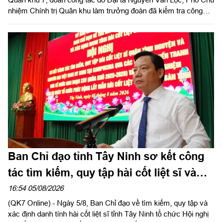
nhiệm Chính trị Quân khu làm trưởng đoàn đã kiểm tra công
tác chuẩn bị và tổ chức huấn luyện giai đoạn 2 năm 2026 tại
Trung đoàn 738 và Ban CHQS phường Tân An, Bộ CHQS tỉnh
Tây Ninh.
Ban Chỉ đạo tỉnh Tây Ninh sơ kết công
tác tìm kiếm, quy tập hài cốt liệt sĩ và
đẩy mạnh Chiến dịch 500 ngày đêm
16:54 05/08/2026
(QK7 Online) - Ngày 5/8, Ban Chỉ đạo về tìm kiếm, quy tập và
xác định danh tính hài cốt liệt sĩ tỉnh Tây Ninh tổ chức Hội nghị