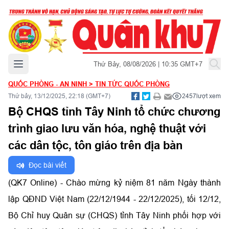
Mở menu chính
Thứ Bảy, 08/08/2026 | 10:35 GMT+7
QUỐC PHÒNG - AN NINH
>
TIN TỨC QUỐC PHÒNG
Thứ bảy, 13/12/2025, 22:18 (GMT+7)
2457
lượt xem
Bộ CHQS tỉnh Tây Ninh tổ chức chương
trình giao lưu văn hóa, nghệ thuật với
các dân tộc, tôn giáo trên địa bàn
Đọc bài viết
(QK7 Online) - Chào mừng kỷ niệm 81 năm Ngày thành
lập QĐND Việt Nam (22/12/1944 - 22/12/2025), tối 12/12,
Bộ Chỉ huy Quân sự (CHQS) tỉnh Tây Ninh phối hợp với