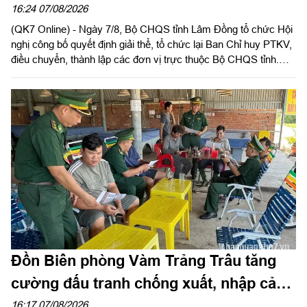
16:24 07/08/2026
(QK7 Online) - Ngày 7/8, Bộ CHQS tỉnh Lâm Đồng tổ chức Hội
nghị công bố quyết định giải thể, tổ chức lại Ban Chỉ huy PTKV,
điều chuyển, thành lập các đơn vị trực thuộc Bộ CHQS tỉnh.
Thiếu tướng Lê Xuân Bình, Ủy viên Thường vụ Đảng ủy, Phó
Tư lệnh, Tham mưu trưởng Quân khu dự và chỉ đạo hội nghị.
Thiếu tướng Đinh Hồng Tiếng, Ủy viên Thường vụ Tỉnh ủy, Chỉ
huy trưởng Bộ CHQS tỉnh Lâm Đồng chủ trì hội nghị.
Đồn Biên phòng Vàm Trảng Trâu tăng
cường đấu tranh chống xuất, nhập cảnh
trái phép
16:17 07/08/2026