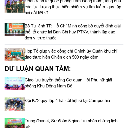
Đoàn Kinh tế quốc phòng Lâm Đồng thăm, tặng quà
các lực lượng thực hiện nhiệm vụ tìm kiếm, quy tập
hài cốt liệt sĩ
Bộ Tư lệnh TP. Hồ Chí Minh công bố quyết định giải
thể, tổ chức lại Ban Chỉ huy PTKV, thành lập các
đơn vị trực thuộc
Họp Tổ giúp việc đồng chí Chính ủy Quân khu chỉ
đạo thực hiện Chiến dịch 500 ngày đêm
DƯ LUẬN QUAN TÂM:
Giao lưu truyền thống Cơ quan Hội Phụ nữ giải
phóng Khu Đông Nam Bộ
Đội K72 quy tập 4 hài cốt liệt sĩ tại Campuchia
Trung đoàn 4, Sư đoàn 5 giao lưu nhân chứng lịch
sử