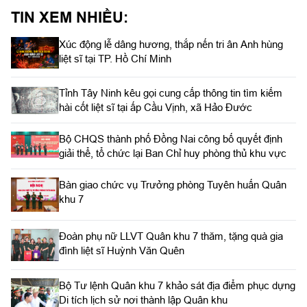
TIN XEM NHIỀU:
Xúc động lễ dâng hương, thắp nến tri ân Anh hùng
liệt sĩ tại TP. Hồ Chí Minh
Tỉnh Tây Ninh kêu gọi cung cấp thông tin tìm kiếm
hài cốt liệt sĩ tại ấp Cầu Vịnh, xã Hảo Đước
Bộ CHQS thành phố Đồng Nai công bố quyết định
giải thể, tổ chức lại Ban Chỉ huy phòng thủ khu vực
Bàn giao chức vụ Trưởng phòng Tuyên huấn Quân
khu 7
Đoàn phụ nữ LLVT Quân khu 7 thăm, tặng quà gia
đình liệt sĩ Huỳnh Văn Quên
Bộ Tư lệnh Quân khu 7 khảo sát địa điểm phục dựng
Di tích lịch sử nơi thành lập Quân khu