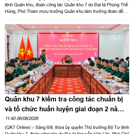
lệnh Quân khu, đoàn công tác Quân khu 7 do Đại tá Phùng Thế
Hùng, Phó Tham mưu trưởng Quân khu làm trưởng đoàn đến
kiểm tra công tác chuẩn bị và tổ chức huấn luyện giai đoạn 2
năm 2026 tại Sư đoàn 309.
Quân khu 7 kiểm tra công tác chuẩn bị
và tổ chức huấn luyện giai đoạn 2 năm
2026 tại tỉnh Tây Ninh
11:40 06/08/2026
(QK7 Online) – Sáng 6/8, thừa ủy quyền Thủ trưởng Bộ Tư lệnh
Quân khu 7, đoàn công tác do Đại tá Nguyễn Văn Lộc, Phó Chủ