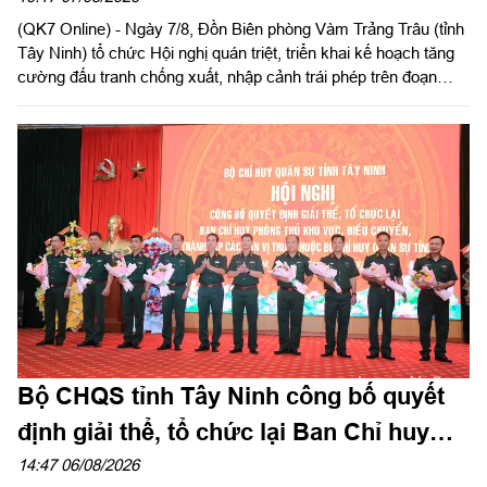
(QK7 Online) - Ngày 7/8, Đồn Biên phòng Vàm Trảng Trâu (tỉnh
Tây Ninh) tổ chức Hội nghị quán triệt, triển khai kế hoạch tăng
cường đấu tranh chống xuất, nhập cảnh trái phép trên đoạn
biên giới đơn vị quản lý.
Bộ CHQS tỉnh Tây Ninh công bố quyết
định giải thể, tổ chức lại Ban Chỉ huy
phòng thủ khu vực
14:47 06/08/2026