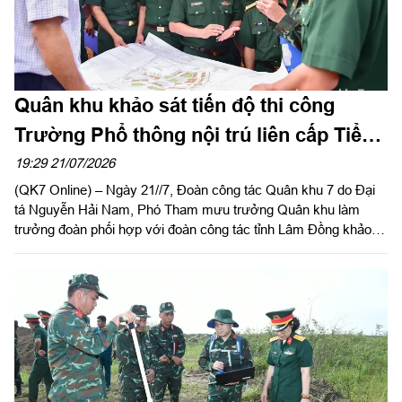
Quân khu khảo sát tiến độ thi công
Trường Phổ thông nội trú liên cấp Tiểu
học và THCS Quảng Trực
19:29 21/07/2026
(QK7 Online) – Ngày 21//7, Đoàn công tác Quân khu 7 do Đại
tá Nguyễn Hải Nam, Phó Tham mưu trưởng Quân khu làm
trưởng đoàn phối hợp với đoàn công tác tỉnh Lâm Đồng khảo
sát thực tế tiến độ thi công Trường Phổ thông nội trú liên cấp
Tiểu học và THCS Quảng Trực.