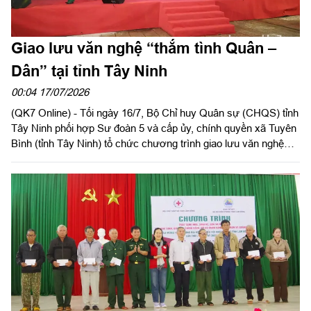
Giao lưu văn nghệ “thắm tình Quân –
Dân” tại tỉnh Tây Ninh
00:04 17/07/2026
(QK7 Online) - Tối ngày 16/7, Bộ Chỉ huy Quân sự (CHQS) tỉnh
Tây Ninh phối hợp Sư đoàn 5 và cấp ủy, chính quyền xã Tuyên
Bình (tỉnh Tây Ninh) tổ chức chương trình giao lưu văn nghệ
với chủ đề “thắm tình Quân – Dân” trong khuôn khổ hoạt động
hành quân dã ngoại làm công tác dân vận đợt 1 năm 2026.