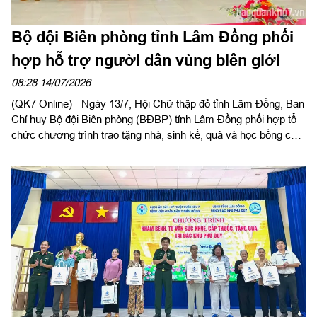
Bộ đội Biên phòng tỉnh Lâm Đồng phối
hợp hỗ trợ người dân vùng biên giới
08:28 14/07/2026
(QK7 Online) - Ngày 13/7, Hội Chữ thập đỏ tỉnh Lâm Đồng, Ban
Chỉ huy Bộ đội Biên phòng (BĐBP) tỉnh Lâm Đồng phối hợp tổ
chức chương trình trao tặng nhà, sinh kế, quà và học bổng cho
học sinh, gia đình chính sách và hộ có hoàn cảnh khó khăn trên
địa bàn xã Quảng Trực, tỉnh Lâm Đồng.