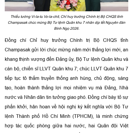
Thiếu tướng Vi-la-tu Vo-la-chít, Chỉ huy trưởng Chính trị Bộ CHQS tỉnh
Champasak chúc mừng Bộ Tư lệnh Quân khu 7 nhân dịp tết Nguyên đán
Bính Ngọ 2026.
Đồng chí Chỉ huy trưởng Chính trị Bộ CHQS tỉnh
Champasak gửi lời chúc mừng năm mới thắng lợi mới, an
khang thịnh vượng đến Đảng ủy, Bộ Tư lệnh Quân khu và
cán bộ, chiến sĩ LLVT Quân khu 7; chúc LLVT Quân khu 7
tiếp tục tô thắm truyền thống anh hùng, chủ động, sáng
tạo, hoàn thành thắng lợi mọi nhiệm vụ mà Đảng, Nhà
nước và Nhân dân tin tưởng giao phó. Đồng chí bày tỏ sự
phấn khởi, hân hoan về hội nghị ký kết nghĩa với Bộ Tư
lệnh Thành phố Hồ Chí Minh (TPHCM), là minh chứng
hợp tác quốc phòng giữa hai nước, hai Quân đội Việt