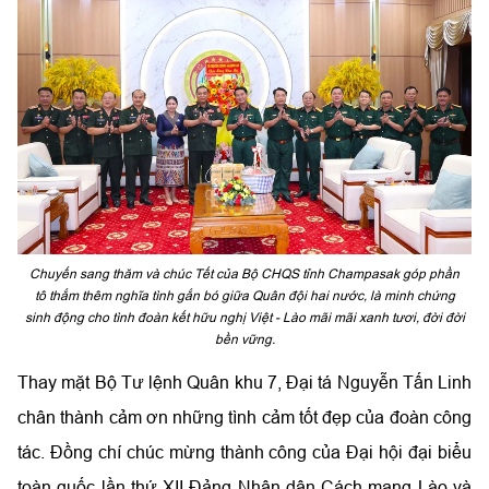
Chuyến sang thăm và chúc Tết của Bộ CHQS tỉnh Champasak góp phần
tô thắm thêm nghĩa tình gắn bó giữa Quân đội hai nước, là minh chứng
sinh động cho tình đoàn kết hữu nghị Việt - Lào mãi mãi xanh tươi, đời đời
bền vững.
Thay mặt Bộ Tư lệnh Quân khu 7, Đại tá Nguyễn Tấn Linh
chân thành cảm ơn những tình cảm tốt đẹp của đoàn công
tác. Đồng chí chúc mừng thành công của Đại hội đại biểu
toàn quốc lần thứ XII Đảng Nhân dân Cách mạng Lào và