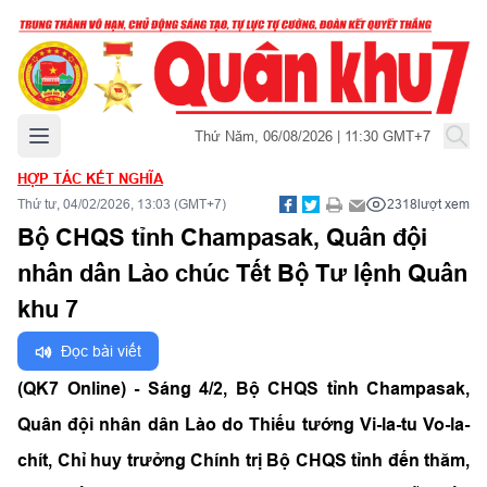
Mở menu chính
Thứ Năm, 06/08/2026 | 11:30 GMT+7
HỢP TÁC KẾT NGHĨA
Thứ tư, 04/02/2026, 13:03 (GMT+7)
2318
lượt xem
Bộ CHQS tỉnh Champasak, Quân đội
nhân dân Lào chúc Tết Bộ Tư lệnh Quân
khu 7
Đọc bài viết
(QK7 Online) - Sáng 4/2, Bộ CHQS tỉnh Champasak,
Quân đội nhân dân Lào do Thiếu tướng Vi-la-tu Vo-la-
chít, Chỉ huy trưởng Chính trị Bộ CHQS tỉnh đến thăm,