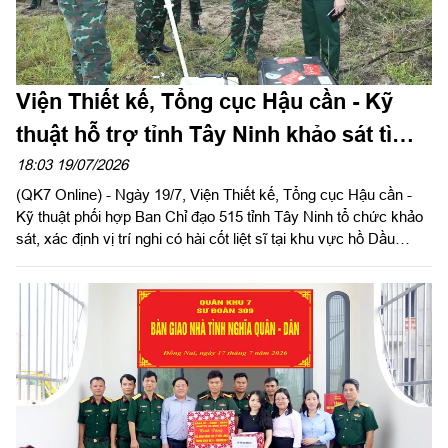
Viện Thiết kế, Tổng cục Hậu cần - Kỹ
thuật hỗ trợ tỉnh Tây Ninh khảo sát tìm
kiếm hài cốt liệt sĩ
18:03 19/07/2026
(QK7 Online) - Ngày 19/7, Viện Thiết kế, Tổng cục Hậu cần -
Kỹ thuật phối hợp Ban Chỉ đạo 515 tỉnh Tây Ninh tổ chức khảo
sát, xác định vị trí nghi có hài cốt liệt sĩ tại khu vực hồ Dầu
Tiếng. Đoàn công tác do Đại tá Nguyễn Minh Tấn, Phó Chính
ủy Bộ Chỉ huy Quân sự tỉnh, Phó Trưởng Ban Chỉ đạo 515 tỉnh
Tây Ninh làm Trưởng đoàn; tham gia khảo sát có Đại tá Phạm
Thị Thanh Vân, Phó Giám đốc Phân viện miền Trung, Viện Thiết
kế/Tổng cục Hậu cần - Kỹ thuật cùng cán bộ chuyên môn của
Viện và lực lượng Đội K73.