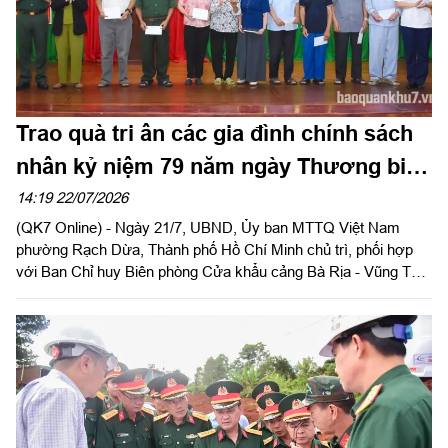
Trao quà tri ân các gia đình chính sách
nhân kỷ niệm 79 năm ngày Thương binh
- Liệt sĩ
14:19 22/07/2026
(QK7 Online) - Ngày 21/7, UBND, Ủy ban MTTQ Việt Nam
phường Rạch Dừa, Thành phố Hồ Chí Minh chủ trì, phối hợp
với Ban Chỉ huy Biên phòng Cửa khẩu cảng Bà Rịa - Vũng Tàu,
Bộ Tư lệnh Vùng Cảnh sát biển 3, Chi nhánh Cảng Dầu khí và
Dịch vụ Năng lượng tái tạo, Trạm cáp quang biển IA - Viettel
Vũng Tàu tổ chức chương trình trao quà tri ân các thương binh,
bệnh binh, thân nhân liệt sĩ và người có công với cách mạng
nhân kỷ niệm 79 năm ngày Thương binh - Liệt sĩ (27/7/1947 -
27/7/2026).