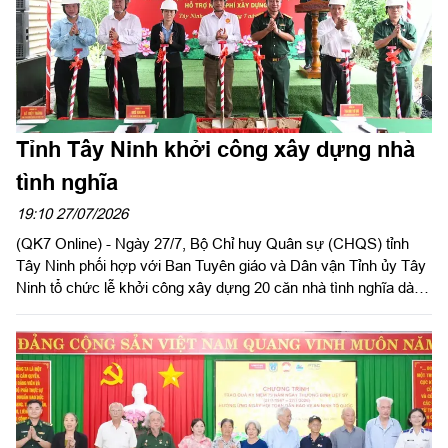
Tỉnh Tây Ninh khởi công xây dựng nhà
tình nghĩa
19:10 27/07/2026
(QK7 Online) - Ngày 27/7, Bộ Chỉ huy Quân sự (CHQS) tỉnh
Tây Ninh phối hợp với Ban Tuyên giáo và Dân vận Tỉnh ủy Tây
Ninh tổ chức lễ khởi công xây dựng 20 căn nhà tình nghĩa dành
cho gia đình chính sách, người có công với cách mạng có hoàn
cảnh khó khăn về nhà ở trên địa bàn tỉnh. Đồng chí Thành Từ
Dũ, Phó Trưởng ban Tuyên giáo và Dân vận Tỉnh ủy; Thượng
tá Ngô Khánh, Phó Chính ủy Bộ CHQS tỉnh dự lễ khởi công.