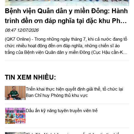
Bệnh viện Quân dân y miền Đông: Hành
trình đền ơn đáp nghĩa tại đặc khu Phú
Quý
08:47 12/07/2026
(QK7 Online) - Trong những ngày tháng 7, khi cả nước đang tổ
chức nhiều hoạt động đền ơn đáp nghĩa, những chiến sĩ áo
trắng của Bệnh viện Quân dân y miền Đông (Cục Hậu cần-Kỹ
thuật Quân khu 7) vượt qua sóng gió đến đặc khu Phú Quý
(tỉnh Lâm Đồng).
TIN XEM NHIỀU:
Triển khai thực hiện quyết định giải thể, tổ chức lại
Ban Chỉ huy Phòng thủ khu vực
Dấu ấn kỹ năng tuyên truyền viên trẻ