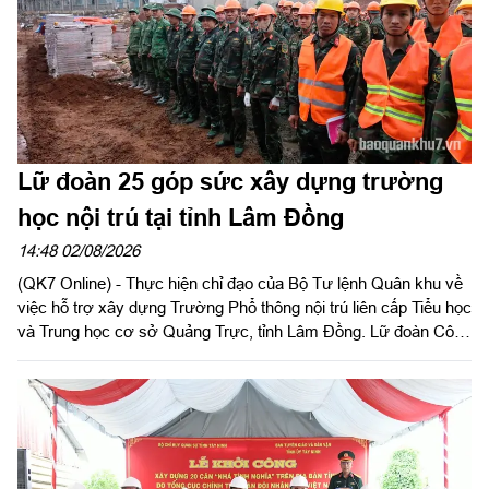
Lữ đoàn 25 góp sức xây dựng trường
học nội trú tại tỉnh Lâm Đồng
14:48 02/08/2026
(QK7 Online) - Thực hiện chỉ đạo của Bộ Tư lệnh Quân khu về
việc hỗ trợ xây dựng Trường Phổ thông nội trú liên cấp Tiểu học
và Trung học cơ sở Quảng Trực, tỉnh Lâm Đồng. Lữ đoàn Công
binh 25, Quân khu 7 đã huy động 47 cán bộ, chiến sĩ tham gia
hỗ trợ xây dựng các công trình trong thời gian từ ngày 02/8 đến
ngày 31/8/2026.