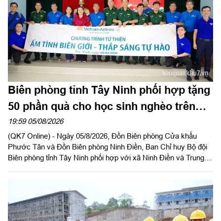
Biên phòng tỉnh Tây Ninh phối hợp tặng
50 phần quà cho học sinh nghèo trên
biên giới
19:59 05/08/2026
(QK7 Online) - Ngày 05/8/2026, Đồn Biên phòng Cửa khẩu
Phước Tân và Đồn Biên phòng Ninh Điền, Ban Chỉ huy Bộ đội
Biên phòng tỉnh Tây Ninh phối hợp với xã Ninh Điền và Trung
tâm huấn luyện bay Việt Nam Airline tổ chức chương trình
“Hành trình về nguồn, ấm tình biên giới, thắp sáng tự hào”.