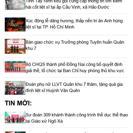
Tỉnh Tây Ninh kêu gọi cung cấp thông tin tìm kiếm
hài cốt liệt sĩ tại ấp Cầu Vịnh, xã Hảo Đước
Xúc động lễ dâng hương, thắp nến tri ân Anh hùng
liệt sĩ tại TP. Hồ Chí Minh
Bàn giao chức vụ Trưởng phòng Tuyên huấn Quân
khu 7
Bộ CHQS thành phố Đồng Nai công bố quyết định
giải thể, tổ chức lại Ban Chỉ huy phòng thủ khu vực
Đoàn phụ nữ LLVT Quân khu 7 thăm, tặng quà gia
đình liệt sĩ Huỳnh Văn Quên
TIN MỚI:
Sư đoàn 309 khánh thành công trình thể dục thể thao
tại Giáo xứ Ngô Xá