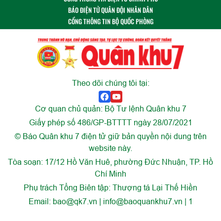
BÁO ĐIỆN TỬ QUÂN ĐỘI NHÂN DÂN
CỔNG THÔNG TIN BỘ QUỐC PHÒNG
Theo dõi chúng tôi tại:
Cơ quan chủ quản: Bộ Tư lệnh Quân khu 7
Giấy phép số 486/GP-BTTTT ngày 28/07/2021
© Báo Quân khu 7 điện tử giữ bản quyền nội dung trên
website này.
Tòa soạn: 17/12 Hồ Văn Huê, phường Đức Nhuận, TP. Hồ
Chí Minh
Phụ trách Tổng Biên tập: Thượng tá Lại Thế Hiền
Email:
bao@qk7.vn | info@baoquankhu7.vn | 1