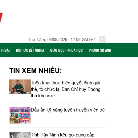
Thứ Năm, 06/08/2026 | 12:08 GMT+7
Ỹ THUẬT
HỢP TÁC KẾT NGHĨA
GIÁO DỤC - KHOA HỌC
PHÓNG SỰ ẢNH
TIN XEM NHIỀU:
Triển khai thực hiện quyết định giải
thể, tổ chức lại Ban Chỉ huy Phòng
thủ khu vực
Dấu ấn kỹ năng tuyên truyền viên trẻ
Tỉnh Tây Ninh kêu gọi cung cấp