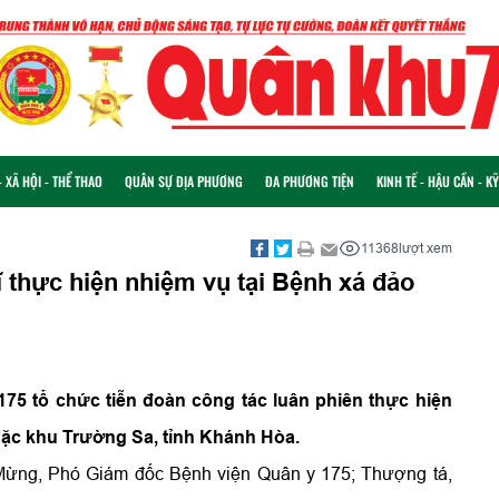
 XÃ HỘI - THỂ THAO
QUÂN SỰ ĐỊA PHƯƠNG
ĐA PHƯƠNG TIỆN
KINH TẾ - HẬU CẦN - K
11368
lượt xem
ĩ thực hiện nhiệm vụ tại Bệnh xá đảo
175 tổ chức tiễn đoàn công tác luân phiên thực hiện
Đặc khu Trường Sa, tỉnh Khánh Hòa.
 Mừng, Phó Giám đốc Bệnh viện Quân y 175; Thượng tá,