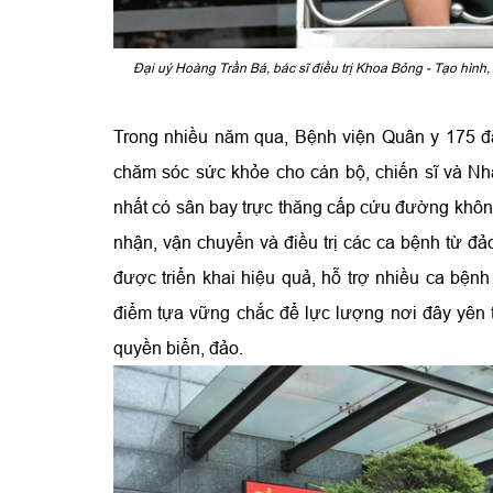
Đại uý Hoàng Trần Bá, bác sĩ điều trị Khoa Bỏng - Tạo hình,
Trong nhiều năm qua, Bệnh viện Quân y 175 đã 
chăm sóc sức khỏe cho cán bộ, chiến sĩ và Nh
nhất có sân bay trực thăng cấp cứu đường không,
nhận, vận chuyển và điều trị các ca bệnh từ đả
được triển khai hiệu quả, hỗ trợ nhiều ca bệnh
điểm tựa vững chắc để lực lượng nơi đây yên 
quyền biển, đảo.