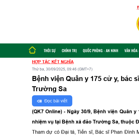
THỜI SỰ
CHÍNH TRỊ
QUỐC PHÒNG - AN NINH
VĂN HÓA -
HỢP TÁC KẾT NGHĨA
Thứ ba, 30/09/2025, 09:46 (GMT+7)
Bệnh viện Quân y 175 cử y, bác s
Trường Sa
Đọc bài viết
(QK7 Online) - Ngày 30/9, Bệnh viện Quân y 
nhiệm vụ tại Bệnh xá đảo Trường Sa, thuộc 
Tham dự có Đại tá, Tiến sĩ, Bác sĩ Phan Đình