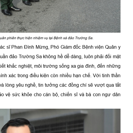
luân phiên thực hiện nhiệm vụ tại Bệnh xá đảo Trường Sa.
sĩ, Bác sĩ Phan Đình Mừng, Phó Giám đốc Bệnh viện Quân y
uần đảo Trường Sa không hề dễ dàng, luôn phải đối mặt
 tiết khắc nghiệt, môi trường sống xa gia đình, đến những
nh xác trong điều kiện còn nhiều hạn chế. Với tinh thần
và lòng yêu nghề, tin tưởng các đồng chí sẽ vượt qua tất
ảo vệ sức khỏe cho cán bộ, chiến sĩ và bà con ngư dân