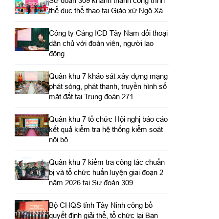
Sư đoàn 309 khánh thành công trình
thể dục thể thao tại Giáo xứ Ngô Xá
Công ty Cảng ICD Tây Nam đối thoại
dân chủ với đoàn viên, người lao
động
Quân khu 7 khảo sát xây dựng mạng
phát sóng, phát thanh, truyền hình số
mặt đất tại Trung đoàn 271
Quân khu 7 tổ chức Hội nghị báo cáo
kết quả kiểm tra hệ thống kiểm soát
nội bộ
Quân khu 7 kiểm tra công tác chuẩn
bị và tổ chức huấn luyện giai đoạn 2
năm 2026 tại Sư đoàn 309
Bộ CHQS tỉnh Tây Ninh công bố
quyết định giải thể, tổ chức lại Ban