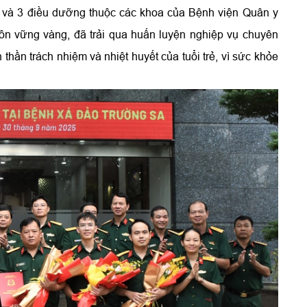
ĩ và 3 điều dưỡng thuộc các khoa của Bệnh viện Quân y
ôn vững vàng, đã trải qua huấn luyện nghiệp vụ chuyên
thần trách nhiệm và nhiệt huyết của tuổi trẻ, vì sức khỏe