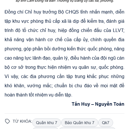
sự tỉnh Lâm Đồng và Ban Thường vụ Đảng ủy các xã, phường.
Đồng chí Chỉ huy trưởng Bộ CHQS tỉnh nhấn mạnh, diễn
tập khu vực phòng thủ cấp xã là dịp để kiểm tra, đánh giá
trình độ tổ chức chỉ huy, hiệp đồng chiến đấu của LLVT;
khả năng vận hành cơ chế của cấp ủy, chính quyền địa
phương, góp phần bồi dưỡng kiến thức quốc phòng, nâng
cao năng lực lãnh đạo, quản lý, điều hành của đội ngũ cán
bộ cơ sở trong thực hiện nhiệm vụ quân sự, quốc phòng.
Vì vậy, các địa phương cần tập trung khắc phục những
khó khăn, vướng mắc; chuẩn bị chu đáo về mọi mặt để
hoàn thành tốt nhiệm vụ diễn tập.
Tấn Huy – Nguyễn Toản
TỪ KHÓA:
Quân khu 7
Báo Quân khu 7
Qk7