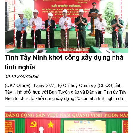
Tỉnh Tây Ninh khởi công xây dựng nhà
tình nghĩa
19:10 27/07/2026
(QK7 Online) - Ngày 27/7, Bộ Chỉ huy Quân sự (CHQS) tỉnh
Tây Ninh phối hợp với Ban Tuyên giáo và Dân vận Tỉnh ủy Tây
Ninh tổ chức lễ khởi công xây dựng 20 căn nhà tình nghĩa dành
cho gia đình chính sách, người có công với cách mạng có hoàn
cảnh khó khăn về nhà ở trên địa bàn tỉnh. Đồng chí Thành Từ
Dũ, Phó Trưởng ban Tuyên giáo và Dân vận Tỉnh ủy; Thượng
tá Ngô Khánh, Phó Chính ủy Bộ CHQS tỉnh dự lễ khởi công.