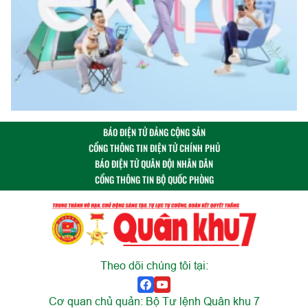
BÁO ĐIỆN TỬ ĐẢNG CỘNG SẢN
CỔNG THÔNG TIN ĐIỆN TỬ CHÍNH PHỦ
BÁO ĐIỆN TỬ QUÂN ĐỘI NHÂN DÂN
CỔNG THÔNG TIN BỘ QUỐC PHÒNG
Theo dõi chúng tôi tại:
Cơ quan chủ quản: Bộ Tư lệnh Quân khu 7