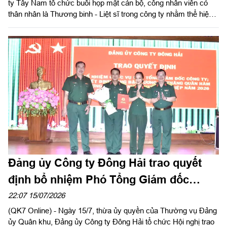
ty Tây Nam tổ chức buổi họp mặt cán bộ, công nhân viên có
thân nhân là Thương binh - Liệt sĩ trong công ty nhằm thể hiện
sự tri ân, ghi nhớ công lao to lớn của các anh hùng liệt sĩ và
thương binh, bệnh binh nhân kỷ niệm 79 năm ngày Thương
binh - Liệt sĩ (27/7/1947 – 27/7/2026).
Đảng ủy Công ty Đông Hải trao quyết
định bổ nhiệm Phó Tổng Giám đốc
Công ty
22:07 15/07/2026
(QK7 Online) - Ngày 15/7, thừa ủy quyền của Thường vụ Đảng
ủy Quân khu, Đảng ủy Công ty Đông Hải tổ chức Hội nghị trao