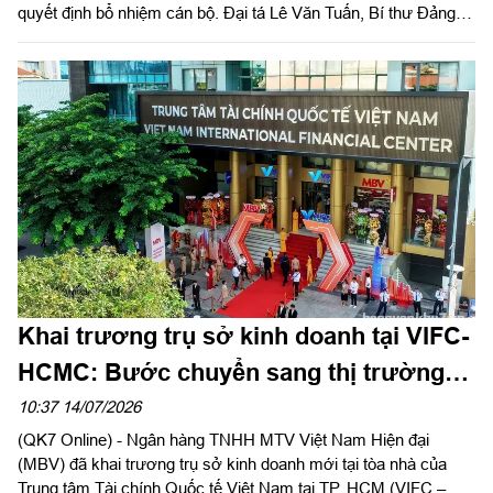
quyết định bổ nhiệm cán bộ. Đại tá Lê Văn Tuấn, Bí thư Đảng
ủy, Chủ tịch Công ty chủ trì hội nghị.
Khai trương trụ sở kinh doanh tại VIFC-
HCMC: Bước chuyển sang thị trường
phía Nam của Ngân hàng MBV
10:37 14/07/2026
(QK7 Online) - Ngân hàng TNHH MTV Việt Nam Hiện đại
(MBV) đã khai trương trụ sở kinh doanh mới tại tòa nhà của
Trung tâm Tài chính Quốc tế Việt Nam tại TP. HCM (VIFC –