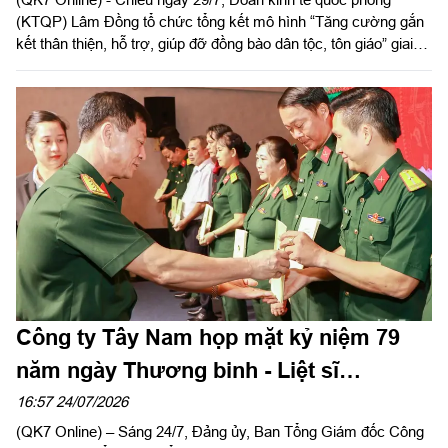
(KTQP) Lâm Đồng tổ chức tổng kết mô hình “Tăng cường gắn
kết thân thiện, hỗ trợ, giúp đỡ đồng bào dân tộc, tôn giáo” giai
đoạn 2019 - 2025. Đại tá Nguyễn Như Trúc, Phó Chủ nhiệm
Chính trị Quân khu dự chỉ đạo hội nghị.
Công ty Tây Nam họp mặt kỷ niệm 79
năm ngày Thương binh - Liệt sĩ
(27/7/1947 – 27/7/2026)
16:57 24/07/2026
(QK7 Online) – Sáng 24/7, Đảng ủy, Ban Tổng Giám đốc Công