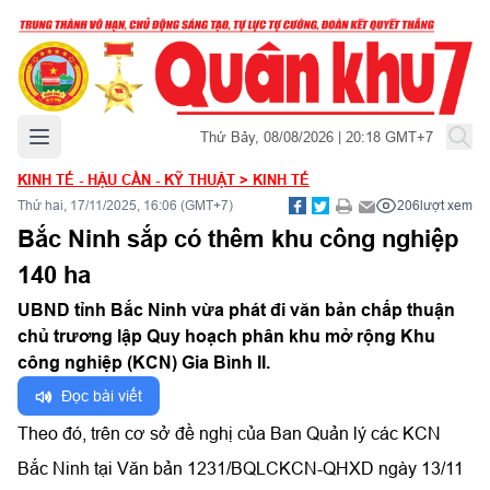
Mở menu chính
Thứ Bảy, 08/08/2026 | 20:18 GMT+7
KINH TẾ - HẬU CẦN - KỸ THUẬT
>
KINH TẾ
Thứ hai, 17/11/2025, 16:06 (GMT+7)
206
lượt xem
Bắc Ninh sắp có thêm khu công nghiệp
140 ha
UBND tỉnh Bắc Ninh vừa phát đi văn bản chấp thuận
chủ trương lập Quy hoạch phân khu mở rộng Khu
công nghiệp (KCN) Gia Bình II.
Đọc bài viết
Theo đó, trên cơ sở đề nghị của Ban Quản lý các KCN
Bắc Ninh tại Văn bản 1231/BQLCKCN-QHXD ngày 13/11