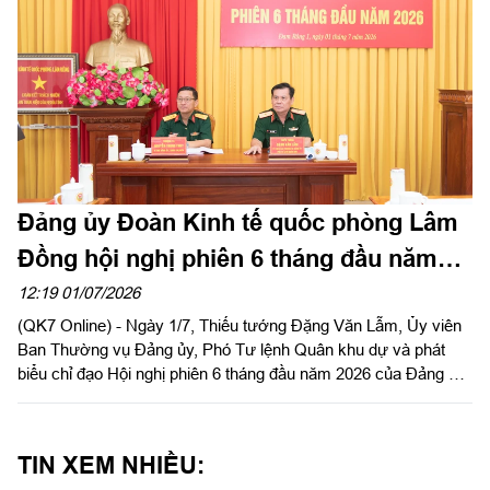
Đảng ủy Đoàn Kinh tế quốc phòng Lâm
Đồng hội nghị phiên 6 tháng đầu năm
2026
12:19 01/07/2026
(QK7 Online) - Ngày 1/7, Thiếu tướng Đặng Văn Lẫm, Ủy viên
Ban Thường vụ Đảng ủy, Phó Tư lệnh Quân khu dự và phát
biểu chỉ đạo Hội nghị phiên 6 tháng đầu năm 2026 của Đảng ủy
Đoàn Kinh tế quốc phòng Lâm Đồng. Thượng tá Nguyễn Trọng
Thúy, Bí thư Đảng ủy, Chính trị viên Đoàn Kinh tế quốc phòng
Lâm Đồng chủ trì hội nghị.
TIN XEM NHIỀU: