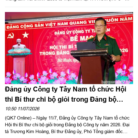
HCMC) số 8 Nguyễn Huệ, phường Sài Gòn. Sự kiện là lời chào
chính thức từ MBV khi hiện diện tại đại lộ Nguyễn Huệ, mở đầu
cho bước đồng hành cùng hạ tầng tài chính mới của Thành
phố. Đây cũng là công trình ý nghĩa chào mừng kỷ niệm 50
năm Thành phố vinh dự mang tên Chủ tịch Hồ Chí Minh và
hướng tới cột mốc 30 năm Ngân hàng Thương mại cổ phần
Quân đội (MB) có mặt tại khu vực phía Nam.
Đảng ủy Công ty Tây Nam tổ chức Hội
thi Bí thư chi bộ giỏi trong Đảng bộ
Công ty năm 2026
10:50 11/07/2026
(QK7 Online) – Ngày 11/7, Đảng ủy Công ty Tây Nam tổ chức
Hội thi Bí thư chi bộ giỏi trong Đảng bộ Công ty năm 2026. Đại
tá Trương Kim Hoàng, Bí thư Đảng ủy, Phó Tổng giám đốc