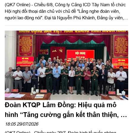
(QK7 Online) - Chiều 6/8, Công ty Cảng ICD Tây Nam tổ chức
Hội nghị đối thoại dân chủ với chủ đề "Lắng nghe đoàn viên,
người lao động nói". Đại tá Nguyễn Phú Khánh, Đảng ủy viên,
Phó Tổng giám đốc Công ty Tây Nam dự và phát biểu chỉ đạo.
Thượng tá Nguyễn Ngọc Khánh, Giám đốc Công ty Cảng ICD
Tây Nam chủ trì hội nghị. Dự hội nghị có Đại tá Phạm Thị Thu
Hương, Trưởng phòng Công tác quần chúng, Cục Chính trị
Quân khu 7; Đại tá Trần Thị Mỹ Châu, Phó Tổng giám đốc
Công ty Tây Nam cùng đông đảo cán bộ, đoàn viên, người lao
động Công ty Cảng ICD Tây Nam.
Đoàn KTQP Lâm Đồng: Hiệu quả mô
hình “Tăng cường gắn kết thân thiện, hỗ
trợ, giúp đỡ đồng bào dân tộc, tôn giáo”
18:05 29/07/2026
(QK7 Online) - Chiều ngày 29/7, Đoàn kinh tế quốc phòng