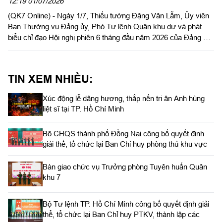
2026
12:19 01/07/2026
(QK7 Online) - Ngày 1/7, Thiếu tướng Đặng Văn Lẫm, Ủy viên
Ban Thường vụ Đảng ủy, Phó Tư lệnh Quân khu dự và phát
biểu chỉ đạo Hội nghị phiên 6 tháng đầu năm 2026 của Đảng ủy
Đoàn Kinh tế quốc phòng Lâm Đồng. Thượng tá Nguyễn Trọng
Thúy, Bí thư Đảng ủy, Chính trị viên Đoàn Kinh tế quốc phòng
Lâm Đồng chủ trì hội nghị.
TIN XEM NHIỀU:
Xúc động lễ dâng hương, thắp nến tri ân Anh hùng
liệt sĩ tại TP. Hồ Chí Minh
Bộ CHQS thành phố Đồng Nai công bố quyết định
giải thể, tổ chức lại Ban Chỉ huy phòng thủ khu vực
Bàn giao chức vụ Trưởng phòng Tuyên huấn Quân
khu 7
Bộ Tư lệnh TP. Hồ Chí Minh công bố quyết định giải
thể, tổ chức lại Ban Chỉ huy PTKV, thành lập các