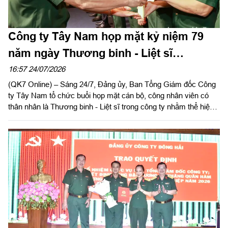
Công ty Tây Nam họp mặt kỷ niệm 79
năm ngày Thương binh - Liệt sĩ
(27/7/1947 – 27/7/2026)
16:57 24/07/2026
(QK7 Online) – Sáng 24/7, Đảng ủy, Ban Tổng Giám đốc Công
ty Tây Nam tổ chức buổi họp mặt cán bộ, công nhân viên có
thân nhân là Thương binh - Liệt sĩ trong công ty nhằm thể hiện
sự tri ân, ghi nhớ công lao to lớn của các anh hùng liệt sĩ và
thương binh, bệnh binh nhân kỷ niệm 79 năm ngày Thương
binh - Liệt sĩ (27/7/1947 – 27/7/2026).