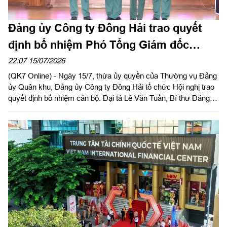
Đảng ủy Công ty Đông Hải trao quyết
định bổ nhiệm Phó Tổng Giám đốc
Công ty
22:07 15/07/2026
(QK7 Online) - Ngày 15/7, thừa ủy quyền của Thường vụ Đảng
ủy Quân khu, Đảng ủy Công ty Đông Hải tổ chức Hội nghị trao
quyết định bổ nhiệm cán bộ. Đại tá Lê Văn Tuấn, Bí thư Đảng
ủy, Chủ tịch Công ty chủ trì hội nghị.