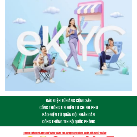
BÁO ĐIỆN TỬ ĐẢNG CỘNG SẢN
CỔNG THÔNG TIN ĐIỆN TỬ CHÍNH PHỦ
BÁO ĐIỆN TỬ QUÂN ĐỘI NHÂN DÂN
CỔNG THÔNG TIN BỘ QUỐC PHÒNG