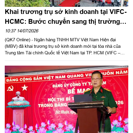
Khai trương trụ sở kinh doanh tại VIFC-
HCMC: Bước chuyển sang thị trường
phía Nam của Ngân hàng MBV
10:37 14/07/2026
(QK7 Online) - Ngân hàng TNHH MTV Việt Nam Hiện đại
(MBV) đã khai trương trụ sở kinh doanh mới tại tòa nhà của
Trung tâm Tài chính Quốc tế Việt Nam tại TP. HCM (VIFC –
HCMC) số 8 Nguyễn Huệ, phường Sài Gòn. Sự kiện là lời chào
chính thức từ MBV khi hiện diện tại đại lộ Nguyễn Huệ, mở đầu
cho bước đồng hành cùng hạ tầng tài chính mới của Thành
phố. Đây cũng là công trình ý nghĩa chào mừng kỷ niệm 50
năm Thành phố vinh dự mang tên Chủ tịch Hồ Chí Minh và
hướng tới cột mốc 30 năm Ngân hàng Thương mại cổ phần
Quân đội (MB) có mặt tại khu vực phía Nam.