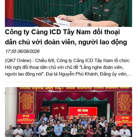
Công ty Cảng ICD Tây Nam đối thoại
dân chủ với đoàn viên, người lao động
17:55 06/08/2026
(QK7 Online) - Chiều 6/8, Công ty Cảng ICD Tây Nam tổ chức
Hội nghị đối thoại dân chủ với chủ đề "Lắng nghe đoàn viên,
người lao động nói". Đại tá Nguyễn Phú Khánh, Đảng ủy viên,
Phó Tổng giám đốc Công ty Tây Nam dự và phát biểu chỉ đạo.
Thượng tá Nguyễn Ngọc Khánh, Giám đốc Công ty Cảng ICD
Tây Nam chủ trì hội nghị. Dự hội nghị có Đại tá Phạm Thị Thu
Hương, Trưởng phòng Công tác quần chúng, Cục Chính trị
Quân khu 7; Đại tá Trần Thị Mỹ Châu, Phó Tổng giám đốc
Công ty Tây Nam cùng đông đảo cán bộ, đoàn viên, người lao
động Công ty Cảng ICD Tây Nam.