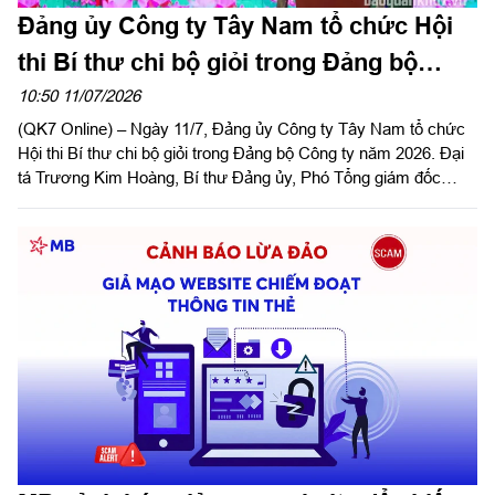
Đảng ủy Công ty Tây Nam tổ chức Hội
thi Bí thư chi bộ giỏi trong Đảng bộ
Công ty năm 2026
10:50 11/07/2026
(QK7 Online) – Ngày 11/7, Đảng ủy Công ty Tây Nam tổ chức
Hội thi Bí thư chi bộ giỏi trong Đảng bộ Công ty năm 2026. Đại
tá Trương Kim Hoàng, Bí thư Đảng ủy, Phó Tổng giám đốc
Công ty dự và phát biểu chỉ đạo hội thi.