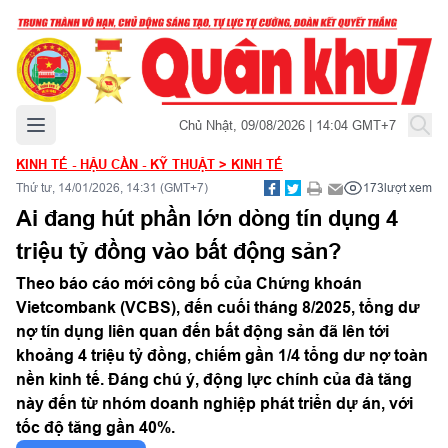
Mở menu chính
Chủ Nhật, 09/08/2026 | 14:04 GMT+7
KINH TẾ - HẬU CẦN - KỸ THUẬT
>
KINH TẾ
Thứ tư, 14/01/2026, 14:31 (GMT+7)
173
lượt xem
Ai đang hút phần lớn dòng tín dụng 4
triệu tỷ đồng vào bất động sản?
Theo báo cáo mới công bố của Chứng khoán
Vietcombank (VCBS), đến cuối tháng 8/2025, tổng dư
nợ tín dụng liên quan đến bất động sản đã lên tới
khoảng 4 triệu tỷ đồng, chiếm gần 1/4 tổng dư nợ toàn
nền kinh tế. Đáng chú ý, động lực chính của đà tăng
này đến từ nhóm doanh nghiệp phát triển dự án, với
tốc độ tăng gần 40%.