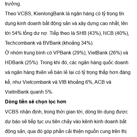
trưởng.
Theo VCBS, KienlongBank là ngân hàng có tỷ trọng tín
dụng kinh doanh bất động sản và xây dựng cao nhất, lên
tới 54% tổng dư nợ. Tiếp theo là SHB (43%), NCB (40%),
Techcombank và BVBank (khoảng 34%).
Ở nhóm trung bình có VPBank (29%), VietBank (26%) và
HDBank (25%). Trong khi đó, các ngân hàng quốc doanh
và ngân hàng thiên về bán lẻ lại có tỷ trọng thấp hơn đáng
kể, như Vietcombank và VIB khoảng 6%, ACB và
VietinBank quanh 5%.
Dòng tiền sẽ chọn lọc hơn
VCBS nhận định, trong thời gian tới, dòng tín dụng được
dự báo sẽ tiếp tục ưu tiên chảy vào kênh kinh doanh bất
động sản, qua đó góp phần cải thiện nguồn cung trên thị