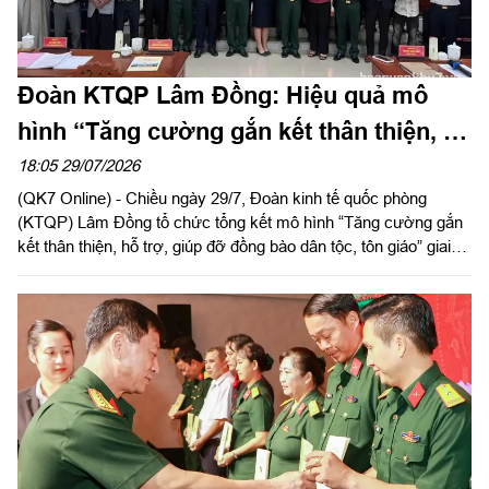
Đoàn KTQP Lâm Đồng: Hiệu quả mô
hình “Tăng cường gắn kết thân thiện, hỗ
trợ, giúp đỡ đồng bào dân tộc, tôn giáo”
18:05 29/07/2026
(QK7 Online) - Chiều ngày 29/7, Đoàn kinh tế quốc phòng
(KTQP) Lâm Đồng tổ chức tổng kết mô hình “Tăng cường gắn
kết thân thiện, hỗ trợ, giúp đỡ đồng bào dân tộc, tôn giáo” giai
đoạn 2019 - 2025. Đại tá Nguyễn Như Trúc, Phó Chủ nhiệm
Chính trị Quân khu dự chỉ đạo hội nghị.