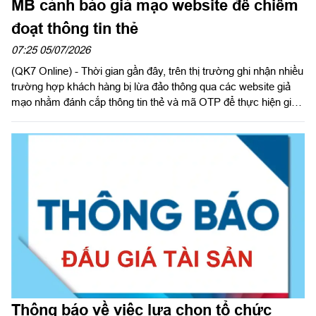
MB cảnh báo giả mạo website để chiếm
đoạt thông tin thẻ
07:25 05/07/2026
(QK7 Online) - Thời gian gần đây, trên thị trường ghi nhận nhiều
trường hợp khách hàng bị lừa đảo thông qua các website giả
mạo nhằm đánh cắp thông tin thẻ và mã OTP để thực hiện giao
dịch gian lận. Các đối tượng lừa đảo thường tạo lập website có
giao diện tương tự website của doanh nghiệp, thương hiệu uy
tín hoặc cơ quan nhà nước để tạo lòng tin với khách hàng.
Thông báo về việc lựa chọn tổ chức