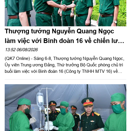
Thượng tướng Nguyễn Quang Ngọc
làm việc với Binh đoàn 16 về chiến lược
phát triển giai đoạn 2026-2030
13:52 06/08/2026
(QK7 Online) - Sáng 6-8, Thượng tướng Nguyễn Quang Ngọc,
Ủy viên Trung ương Đảng, Thứ trưởng Bộ Quốc phòng chủ trì
buổi làm việc với Binh đoàn 16 (Công ty TNHH MTV 16) về
chiến lược phát triển giai đoạn 2026-2030; tổ chức, cơ cấu lại
doanh nghiệp.