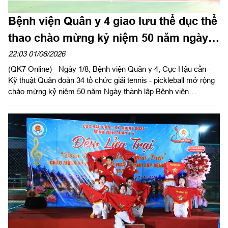
Bệnh viện Quân y 4 giao lưu thể dục thể
thao chào mừng kỷ niệm 50 năm ngày
thành lập
22:03 01/08/2026
(QK7 Online) - Ngày 1/8, Bệnh viện Quân y 4, Cục Hậu cần -
Kỹ thuật Quân đoàn 34 tổ chức giải tennis - pickleball mở rộng
chào mừng kỷ niệm 50 năm Ngày thành lập Bệnh viện
(21/8/1976 - 21/8/2026). Thiếu tướng Trần Công Đức, Phó tư
lệnh, Tham mưu trưởng Quân đoàn 34 dự và giao lưu tại giải.