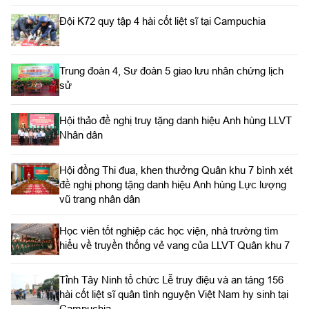
Đội K72 quy tập 4 hài cốt liệt sĩ tại Campuchia
Trung đoàn 4, Sư đoàn 5 giao lưu nhân chứng lịch
sử
Hội thảo đề nghị truy tặng danh hiệu Anh hùng LLVT
Nhân dân
Hội đồng Thi đua, khen thưởng Quân khu 7 bình xét
đề nghị phong tặng danh hiệu Anh hùng Lực lượng
vũ trang nhân dân
Học viên tốt nghiệp các học viện, nhà trường tìm
hiểu về truyền thống vẻ vang của LLVT Quân khu 7
​Tỉnh Tây Ninh tổ chức Lễ truy điệu và an táng 156
hài cốt liệt sĩ quân tình nguyện Việt Nam hy sinh tại
Campuchia