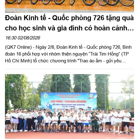
Đoàn Kinh tế - Quốc phòng 726 tặng quà
cho học sinh và gia đình có hoàn cảnh
khó khăn
16:30 02/08/2026
(QK7 Online) - Ngày 2/8, Đoàn Kinh tế - Quốc phòng 726, Binh
đoàn 16 phối hợp với nhóm thiện nguyện “Trái Tim Hồng” (TP
Hồ Chí Minh) tổ chức chương trình "Trao áo ấm - gửi yêu
thương", trao tặng nhiều phần quà thiết thực cho học sinh và
các gia đình có hoàn cảnh khó khăn trên địa bàn hai xã Tuy
Đức và Quảng Trực, tỉnh Lâm Đồng.