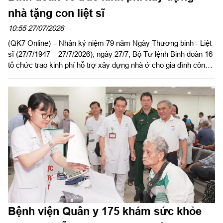
nhà tặng con liệt sĩ
10:55 27/07/2026
(QK7 Online) – Nhân kỷ niệm 79 năm Ngày Thương binh - Liệt
sĩ (27/7/1947 – 27/7/2026), ngày 27/7, Bộ Tư lệnh Binh đoàn 16
tổ chức trao kinh phí hỗ trợ xây dựng nhà ở cho gia đình công
nhân viên Vũ Thị Ất, Đoàn Kinh tế - Quốc phòng 726, là con liệt
sĩ có hoàn cảnh khó khăn về nhà ở. Dự buổi lễ có Đại tá Lại
Văn Tuấn, Chủ nhiệm Chính trị Binh đoàn 16; đại diện các cơ
quan, đơn vị của Binh đoàn và lãnh đạo, chỉ huy Đoàn Kinh tế -
Quốc phòng 726.
Bệnh viện Quân y 175 khám sức khỏe