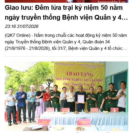
Giao lưu: Đêm lửa trại kỷ niệm 50 năm
ngày truyền thống Bệnh viện Quân y 4,
Quân đoàn 34
23:16 31/07/2026
(QK7 Online) - Nằm trong chuỗi các hoạt động kỷ niệm 50 năm
ngày Truyền thống Bệnh viện Quân y 4, Quân đoàn 34
(21/8/1976 - 21/8/2026), tối 31/7, Bệnh viện Quân y 4 tổ chức
đêm giao lưu văn nghệ và đêm lửa trại với chủ đề “Đoàn kết -
Cống hiến - Phát triển”.