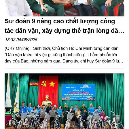
Sư đoàn 9 nâng cao chất lượng công
tác dân vận, xây dựng thế trận lòng dân
vững chắc
18:32 04/08/2026
(QK7 Online) - Sinh thời, Chủ tịch Hồ Chí Minh từng căn dặn:
"Dân vận khéo thì việc gì cũng thành công". Thấm nhuần lời
dạy của Bác, những năm qua, Đảng ủy, chỉ huy Sư đoàn 9 luôn
xác định công tác dân vận là một trong những nhiệm vụ chính
trị quan trọng, góp phần tăng cường mối quan hệ đoàn kết quân
- dân, xây dựng "thế trận lòng dân" vững chắc, tạo nền tảng để
đơn vị hoàn thành thắng lợi nhiệm vụ huấn luyện, sẵn sàng
chiến đấu và xây dựng địa bàn an toàn.