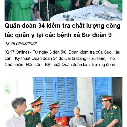
Quân đoàn 34 kiểm tra chất lượng công
tác quân y tại các bệnh xá Sư đoàn 9
18:46 05/08/2026
(QK7 Online) - Từ ngày 3 đến 5/8, Đoàn kiểm tra của Cục Hậu
cần - Kỹ thuật Quân đoàn 34 do Đại tá Đặng Hữu Hiền, Phó
Chủ nhiệm Hậu cần - Kỹ thuật Quân đoàn làm Trưởng đoàn
tiến hành kiểm tra toàn diện công tác quân y tại các bệnh xá
thuộc Sư đoàn 9. Đây là hoạt động nhằm đánh giá chất lượng
thực hiện nhiệm vụ, đồng thời chuẩn bị cho đợt kiểm tra toàn
diện của Cục Quân y năm 2026.