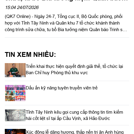
Trinh sát tại Tây Ninh
15:04 24/07/2026
(QK7 Online) - Ngày 24-7, Tổng cục II, Bộ Quốc phòng, phối
hợp với Tỉnh Tây Ninh và Quân khu 7 tổ chức khánh thành
công trình sửa chữa, tu bổ Bia tưởng niệm Quân báo Trinh sát
tại Khu di tích chùa Hang thuộc Khu du lịch Quốc gia núi Bà
Đen.
TIN XEM NHIỀU:
Triển khai thực hiện quyết định giải thể, tổ chức lại
Ban Chỉ huy Phòng thủ khu vực
Dấu ấn kỹ năng tuyên truyền viên trẻ
Tỉnh Tây Ninh kêu gọi cung cấp thông tin tìm kiếm
hài cốt liệt sĩ tại ấp Cầu Vịnh, xã Hảo Đước
Xúc động lễ dâng hương, thắp nến tri ân Anh hùng