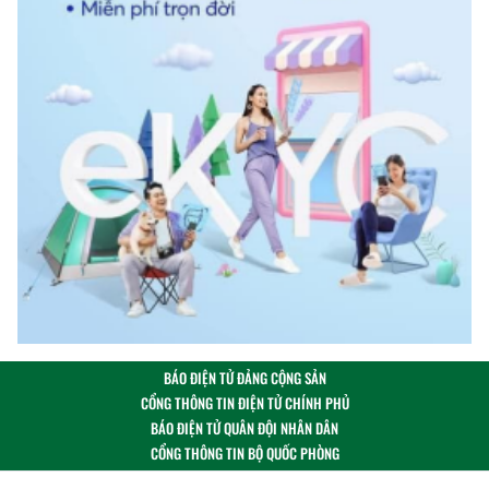
BÁO ĐIỆN TỬ ĐẢNG CỘNG SẢN
CỔNG THÔNG TIN ĐIỆN TỬ CHÍNH PHỦ
BÁO ĐIỆN TỬ QUÂN ĐỘI NHÂN DÂN
CỔNG THÔNG TIN BỘ QUỐC PHÒNG