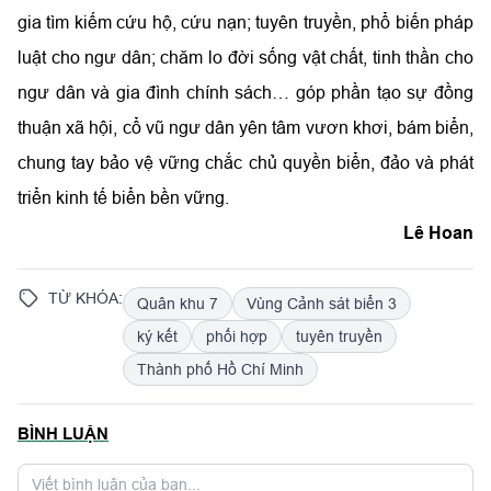
gia tìm kiếm cứu hộ, cứu nạn; tuyên truyền, phổ biến pháp
luật cho ngư dân; chăm lo đời sống vật chất, tinh thần cho
ngư dân và gia đình chính sách… góp phần tạo sự đồng
thuận xã hội, cổ vũ ngư dân yên tâm vươn khơi, bám biển,
chung tay bảo vệ vững chắc chủ quyền biển, đảo và phát
triển kinh tế biển bền vững.
Lê Hoan
TỪ KHÓA:
Quân khu 7
Vùng Cảnh sát biển 3
ký kết
phối hợp
tuyên truyền
Thành phố Hồ Chí Minh
BÌNH LUẬN