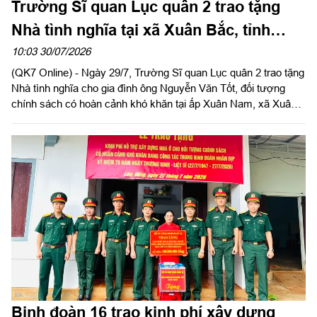
Trường Sĩ quan Lục quân 2 trao tặng
Nhà tình nghĩa tại xã Xuân Bắc, tỉnh
Đồng Nai
10:03 30/07/2026
(QK7 Online) - Ngày 29/7, Trường Sĩ quan Lục quân 2 trao tặng
Nhà tình nghĩa cho gia đình ông Nguyễn Văn Tốt, đối tượng
chính sách có hoàn cảnh khó khăn tại ấp Xuân Nam, xã Xuân
Bắc, tỉnh Đồng Nai. Đây là hoạt động thiết thực trong phong trào
“Đền ơn đáp nghĩa”, tri ân người có công với cách mạng nhân
kỷ niệm 79 năm Ngày Thương binh - Liệt sĩ (27/7/1947 -
27/7/2026), hướng tới kỷ niệm 65 năm Ngày truyền thống
Trường Sĩ quan Lục quân 2 (27/8/1961 - 27/8/2026).
Binh đoàn 16 trao kinh phí xây dựng