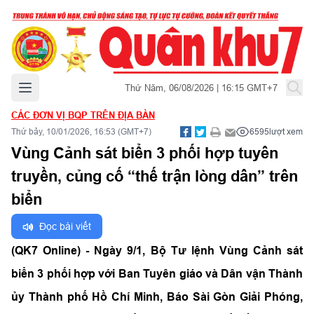
Mở menu chính
Thứ Năm, 06/08/2026 | 16:15 GMT+7
CÁC ĐƠN VỊ BQP TRÊN ĐỊA BÀN
Thứ bảy, 10/01/2026, 16:53 (GMT+7)
6595
lượt xem
Vùng Cảnh sát biển 3 phối hợp tuyên
truyền, củng cố “thế trận lòng dân” trên
biển
Đọc bài viết
(QK7 Online) - Ngày 9/1, Bộ Tư lệnh Vùng Cảnh sát
biển 3 phối hợp với Ban Tuyên giáo và Dân vận Thành
ủy Thành phố Hồ Chí Minh, Báo Sài Gòn Giải Phóng,