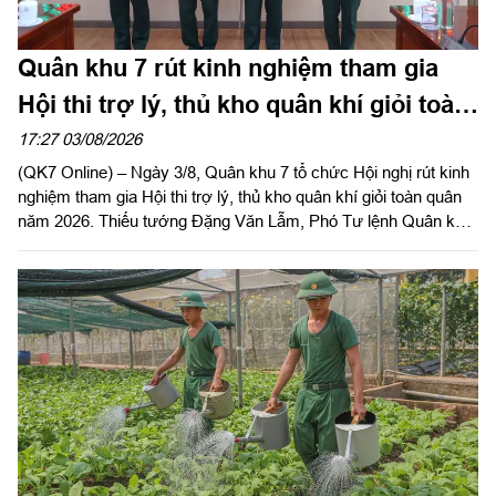
Quân khu 7 rút kinh nghiệm tham gia
Hội thi trợ lý, thủ kho quân khí giỏi toàn
quân năm 2026
17:27 03/08/2026
(QK7 Online) – Ngày 3/8, Quân khu 7 tổ chức Hội nghị rút kinh
nghiệm tham gia Hội thi trợ lý, thủ kho quân khí giỏi toàn quân
năm 2026. Thiếu tướng Đặng Văn Lẫm, Phó Tư lệnh Quân khu
dự, phát biểu chỉ đạo hội nghị. Đại tá Vũ Nam Sơn, Chủ nhiệm
Hậu cần – Kỹ thuật Quân khu chủ trì hội nghị.