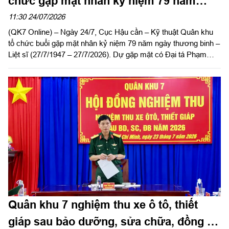
chức gặp mặt nhân kỷ niệm 79 năm
ngày Thương binh - Liệt sĩ
11:30 24/07/2026
(QK7 Online) – Ngày 24/7, Cục Hậu cần – Kỹ thuật Quân khu
tổ chức buổi gặp mặt nhân kỷ niệm 79 năm ngày thương binh –
Liệt sĩ (27/7/1947 – 27/7/2026). Dự gặp mặt có Đại tá Phạm
Ngọc Sơn, Chính ủy Cục Hậu cần – Kỹ thuật Quân khu.
Quân khu 7 nghiệm thu xe ô tô, thiết
giáp sau bảo dưỡng, sửa chữa, đồng bộ