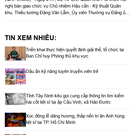
nghị bàn giao chức vụ Chủ nhiệm Hậu cần - Kỹ thuật Quân
khu. Thiếu tướng Đặng Văn Lẫm, Ủy viên Thường vụ Đảng ủy,
Phó Tư lệnh Quân khu chủ trì hội nghị. Dự hội nghị bàn giao có
Thiếu tướng Trần Đức Thắng, Phó Chủ nhiệm Chính trị Quân
khu; Đại tá Trần Hữu Nhân, Phó Tham mưu trưởng Quân khu;
TIN XEM NHIỀU:
lãnh đạo Ủy ban Kiểm tra Đảng ủy Quân khu; các đồng chí
trong Ban Chủ nhiệm Cục Hậu cần - Kỹ thuật Quân khu; thủ
Triển khai thực hiện quyết định giải thể, tổ chức lại
trưởng các phòng chức năng Quân khu và các đơn vị trực
Ban Chỉ huy Phòng thủ khu vực
thuộc Cục Hậu cần - Kỹ thuật.
Dấu ấn kỹ năng tuyên truyền viên trẻ
Tỉnh Tây Ninh kêu gọi cung cấp thông tin tìm kiếm
hài cốt liệt sĩ tại ấp Cầu Vịnh, xã Hảo Đước
Xúc động lễ dâng hương, thắp nến tri ân Anh hùng
liệt sĩ tại TP. Hồ Chí Minh