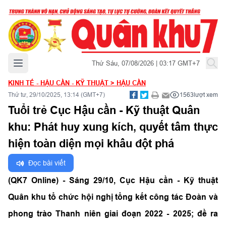
Mở menu chính
Thứ Sáu, 07/08/2026 | 03:17 GMT+7
KINH TẾ - HẬU CẦN - KỸ THUẬT
>
HẬU CẦN
Thứ tư, 29/10/2025, 13:14 (GMT+7)
1563
lượt xem
Tuổi trẻ Cục Hậu cần - Kỹ thuật Quân
khu: Phát huy xung kích, quyết tâm thực
hiện toàn diện mọi khâu đột phá
Đọc bài viết
(QK7 Online) - Sáng 29/10, Cục Hậu cần - Kỹ thuật
Quân khu tổ chức hội nghị tổng kết công tác Đoàn và
phong trào Thanh niên giai đoạn 2022 - 2025; đề ra