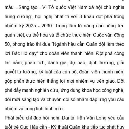
mẫu - Sáng tạo - Vì Tổ quốc Việt Nam xã hội chủ nghĩa
hùng cường”, hội nghị nhất trí với 3 khâu đột phá trong
nhiệm kỳ 2025 - 2030. Trọng tâm là nâng cao năng lực
quán triệt, cụ thể hóa và tổ chức thực hiện Cuộc vận động
50, phong trào thi đua “Ngành hậu cần Quân đội làm theo
lời Bác Hồ dạy” cho đoàn viên thanh niên. Đột phá công
tác nắm, phân tích, đánh giá, dự báo, định hướng, giải
quyết tư tưởng, kỷ luật của cán bộ, đoàn viên thanh niên,
góp phần thực hiện thắng lợi mọi nhiệm vụ trên giao. Đột
phá đẩy mạnh nghiên cứu, ứng dụng khoa học công nghệ,
đổi mới sáng tạo và chuyển đổi số nhằm đáp ứng yêu cầu
nhiệm vụ trong tình hình mới.
Phát biểu chỉ đạo hội nghị, Đại tá Trần Văn Long yêu cầu
tuổi trẻ Cục Hậu cần - Kỹ thuật Quân khu tiếp tục phát huy