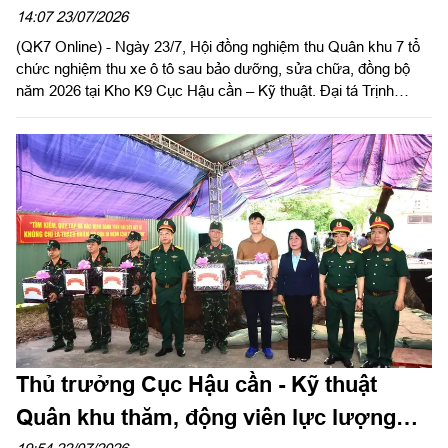
năm 2026
14:07 23/07/2026
(QK7 Online) - Ngày 23/7, Hội đồng nghiệm thu Quân khu 7 tổ
chức nghiệm thu xe ô tô sau bảo dưỡng, sửa chữa, đồng bộ
năm 2026 tại Kho K9 Cục Hậu cần – Kỹ thuật. Đại tá Trịnh
Ngọc Dục, Phó Chủ nhiệm Hậu cần - Kỹ thuật Quân khu, Chủ
tịch Hội đồng nghiệm thu chủ trì hội nghị.
Thủ trưởng Cục Hậu cần - Kỹ thuật
Quân khu thăm, động viên lực lượng