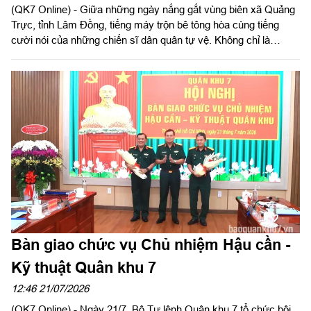
(QK7 Online) - Giữa những ngày nắng gắt vùng biên xã Quảng
Trực, tỉnh Lâm Đồng, tiếng máy trộn bê tông hòa cùng tiếng
cười nói của những chiến sĩ dân quân tự vệ. Không chỉ là
những chiến sĩ "sao vuông", các đồng chí còn trở thành những
người thợ xây đặc biệt, góp sức đẩy nhanh tiến độ Trường Phổ
thông nội trú liên cấp Tiểu học và THCS Quảng Trực.
Bàn giao chức vụ Chủ nhiệm Hậu cần -
Kỹ thuật Quân khu 7
12:46 21/07/2026
(QK7 Online) - Ngày 21/7, Bộ Tư lệnh Quân khu 7 tổ chức hội