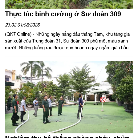
Thực túc binh cường ở Sư đoàn 309
23:02 01/08/2026
(QK7 Online) - Những ngày nắng đầu tháng Tám, khu tăng gia
sản xuất của Trung đoàn 31, Sư đoàn 309 phủ một màu xanh
mướt. Những luống rau được quy hoạch ngay ngắn, giàn bầu,
giàn mướp sai trĩu quả, khu chăn nuôi gia cầm sạch sẽ, quy
củ... là minh chứng sinh động cho hiệu quả công tác tăng gia
sản xuất, bảo đảm hậu cần bằng chính nội lực của đơn vị.