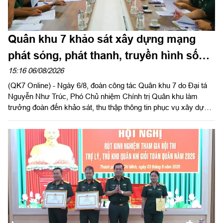
Quân khu 7 khảo sát xây dựng mạng
phát sóng, phát thanh, truyền hình số
mặt đất tại Trung đoàn 271
15:16 06/08/2026
(QK7 Online) - Ngày 6/8, đoàn công tác Quân khu 7 do Đại tá
Nguyễn Như Trúc, Phó Chủ nhiệm Chính trị Quân khu làm
trưởng đoàn đến khảo sát, thu thập thông tin phục vụ xây dựng
Đề án “Xây dựng mạng phát sóng, phát thanh truyền hình số
mặt đất toàn quân dự phòng chiến lược quốc gia” (Đề án 3094)
tại Trung đoàn 271, Sư đoàn 5.