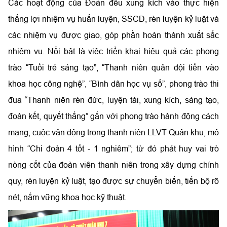
Các hoạt động của Đoàn đều xung kích vào thực hiện
thắng lợi nhiệm vụ huấn luyện, SSCĐ, rèn luyện kỷ luật và
các nhiệm vụ được giao, góp phần hoàn thành xuất sắc
nhiệm vụ. Nổi bật là việc triển khai hiệu quả các phong
trào “Tuổi trẻ sáng tạo”, “Thanh niên quân đội tiến vào
khoa học công nghệ”, “Bình dân học vụ số”, phong trào thi
đua “Thanh niên rèn đức, luyện tài, xung kích, sáng tạo,
đoàn kết, quyết thắng” gắn với phong trào hành động cách
mạng, cuộc vận động trong thanh niên LLVT Quân khu, mô
hình “Chi đoàn 4 tốt - 1 nghiêm”; từ đó phát huy vai trò
nòng cốt của đoàn viên thanh niên trong xây dựng chính
quy, rèn luyện kỷ luật, tạo được sự chuyển biến, tiến bộ rõ
nét, nắm vững khoa học kỹ thuật.