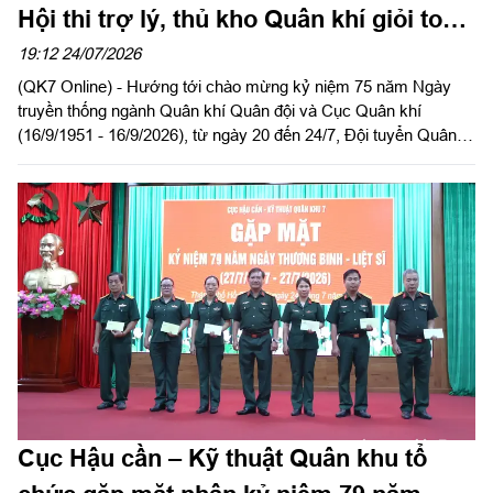
Hội thi trợ lý, thủ kho Quân khí giỏi toàn
quân năm 2026
19:12 24/07/2026
(QK7 Online) - Hướng tới chào mừng kỷ niệm 75 năm Ngày
truyền thống ngành Quân khí Quân đội và Cục Quân khí
(16/9/1951 - 16/9/2026), từ ngày 20 đến 24/7, Đội tuyển Quân
khu 7 tham gia Hội thi trợ lý, thủ kho Quân khí giỏi toàn quân tổ
chức tại Quân khu 1.
Cục Hậu cần – Kỹ thuật Quân khu tổ