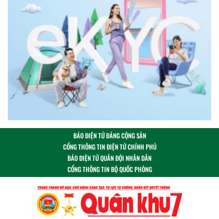
BÁO ĐIỆN TỬ ĐẢNG CỘNG SẢN
CỔNG THÔNG TIN ĐIỆN TỬ CHÍNH PHỦ
BÁO ĐIỆN TỬ QUÂN ĐỘI NHÂN DÂN
CỔNG THÔNG TIN BỘ QUỐC PHÒNG