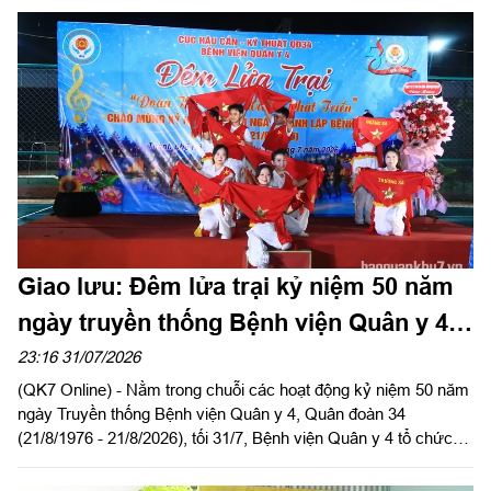
lệnh, Tham mưu trưởng Quân đoàn 34 dự và giao lưu tại giải.
Giao lưu: Đêm lửa trại kỷ niệm 50 năm
ngày truyền thống Bệnh viện Quân y 4,
Quân đoàn 34
23:16 31/07/2026
(QK7 Online) - Nằm trong chuỗi các hoạt động kỷ niệm 50 năm
ngày Truyền thống Bệnh viện Quân y 4, Quân đoàn 34
(21/8/1976 - 21/8/2026), tối 31/7, Bệnh viện Quân y 4 tổ chức
đêm giao lưu văn nghệ và đêm lửa trại với chủ đề “Đoàn kết -
Cống hiến - Phát triển”.