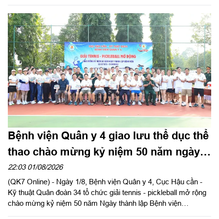
thương", trao tặng nhiều phần quà thiết thực cho học sinh và
các gia đình có hoàn cảnh khó khăn trên địa bàn hai xã Tuy
Đức và Quảng Trực, tỉnh Lâm Đồng.
Bệnh viện Quân y 4 giao lưu thể dục thể
thao chào mừng kỷ niệm 50 năm ngày
thành lập
22:03 01/08/2026
(QK7 Online) - Ngày 1/8, Bệnh viện Quân y 4, Cục Hậu cần -
Kỹ thuật Quân đoàn 34 tổ chức giải tennis - pickleball mở rộng
chào mừng kỷ niệm 50 năm Ngày thành lập Bệnh viện
(21/8/1976 - 21/8/2026). Thiếu tướng Trần Công Đức, Phó tư