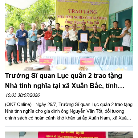
Trường Sĩ quan Lục quân 2 trao tặng
Nhà tình nghĩa tại xã Xuân Bắc, tỉnh
Đồng Nai
10:03 30/07/2026
(QK7 Online) - Ngày 29/7, Trường Sĩ quan Lục quân 2 trao tặng
Nhà tình nghĩa cho gia đình ông Nguyễn Văn Tốt, đối tượng
chính sách có hoàn cảnh khó khăn tại ấp Xuân Nam, xã Xuân
Bắc, tỉnh Đồng Nai. Đây là hoạt động thiết thực trong phong trào
“Đền ơn đáp nghĩa”, tri ân người có công với cách mạng nhân