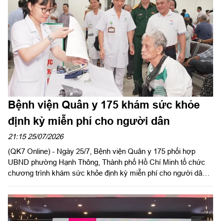
quan, đơn vị của Binh đoàn và lãnh đạo, chỉ huy Đoàn Kinh tế -
Quốc phòng 726.
Bệnh viện Quân y 175 khám sức khỏe
định kỳ miễn phí cho người dân
21:15 25/07/2026
(QK7 Online) - Ngày 25/7, Bệnh viện Quân y 175 phối hợp
UBND phường Hạnh Thông, Thành phố Hồ Chí Minh tổ chức
chương trình khám sức khỏe định kỳ miễn phí cho người dân,
người có công với cách mạng.