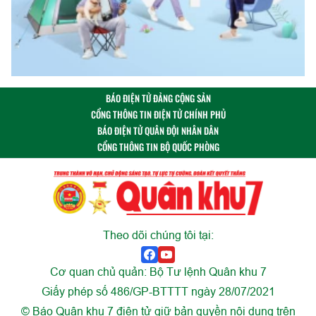
BÁO ĐIỆN TỬ ĐẢNG CỘNG SẢN
CỔNG THÔNG TIN ĐIỆN TỬ CHÍNH PHỦ
BÁO ĐIỆN TỬ QUÂN ĐỘI NHÂN DÂN
CỔNG THÔNG TIN BỘ QUỐC PHÒNG
Theo dõi chúng tôi tại:
Cơ quan chủ quản: Bộ Tư lệnh Quân khu 7
Giấy phép số 486/GP-BTTTT ngày 28/07/2021
© Báo Quân khu 7 điện tử giữ bản quyền nội dung trên