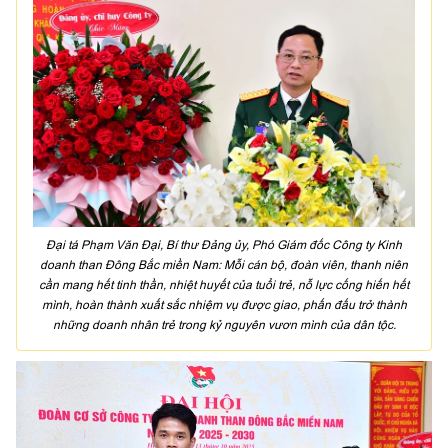
Đại tá Phạm Văn Đại, Bí thư Đảng ủy, Phó Giám đốc Công ty Kinh
doanh than Đông Bắc miền Nam: Mỗi cán bộ, đoàn viên, thanh niên
cần mang hết tinh thần, nhiệt huyết của tuổi trẻ, nỗ lực cống hiến hết
mình, hoàn thành xuất sắc nhiệm vụ được giao, phấn đấu trở thành
những doanh nhân trẻ trong kỷ nguyên vươn mình của dân tộc.