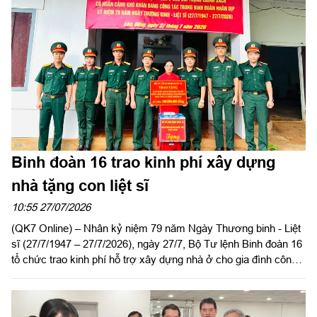
kỷ niệm 79 năm Ngày Thương binh - Liệt sĩ (27/7/1947 -
27/7/2026), hướng tới kỷ niệm 65 năm Ngày truyền thống
Trường Sĩ quan Lục quân 2 (27/8/1961 - 27/8/2026).
Binh đoàn 16 trao kinh phí xây dựng
nhà tặng con liệt sĩ
10:55 27/07/2026
(QK7 Online) – Nhân kỷ niệm 79 năm Ngày Thương binh - Liệt
sĩ (27/7/1947 – 27/7/2026), ngày 27/7, Bộ Tư lệnh Binh đoàn 16
tổ chức trao kinh phí hỗ trợ xây dựng nhà ở cho gia đình công
nhân viên Vũ Thị Ất, Đoàn Kinh tế - Quốc phòng 726, là con liệt
sĩ có hoàn cảnh khó khăn về nhà ở. Dự buổi lễ có Đại tá Lại
Văn Tuấn, Chủ nhiệm Chính trị Binh đoàn 16; đại diện các cơ