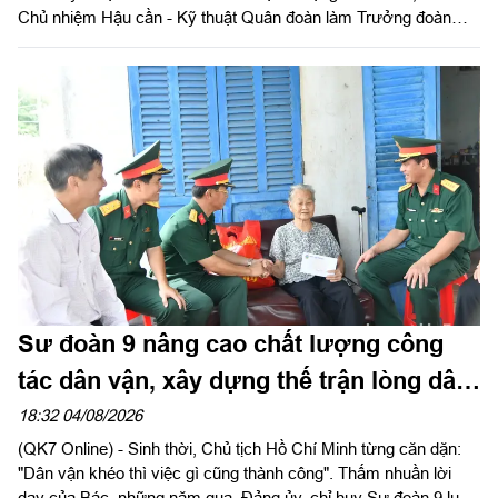
Chủ nhiệm Hậu cần - Kỹ thuật Quân đoàn làm Trưởng đoàn
tiến hành kiểm tra toàn diện công tác quân y tại các bệnh xá
thuộc Sư đoàn 9. Đây là hoạt động nhằm đánh giá chất lượng
thực hiện nhiệm vụ, đồng thời chuẩn bị cho đợt kiểm tra toàn
diện của Cục Quân y năm 2026.
Sư đoàn 9 nâng cao chất lượng công
tác dân vận, xây dựng thế trận lòng dân
vững chắc
18:32 04/08/2026
(QK7 Online) - Sinh thời, Chủ tịch Hồ Chí Minh từng căn dặn:
"Dân vận khéo thì việc gì cũng thành công". Thấm nhuần lời
dạy của Bác, những năm qua, Đảng ủy, chỉ huy Sư đoàn 9 luôn