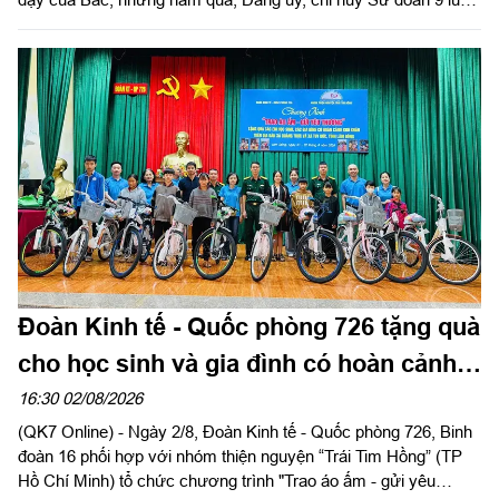
xác định công tác dân vận là một trong những nhiệm vụ chính
trị quan trọng, góp phần tăng cường mối quan hệ đoàn kết quân
- dân, xây dựng "thế trận lòng dân" vững chắc, tạo nền tảng để
đơn vị hoàn thành thắng lợi nhiệm vụ huấn luyện, sẵn sàng
chiến đấu và xây dựng địa bàn an toàn.
Đoàn Kinh tế - Quốc phòng 726 tặng quà
cho học sinh và gia đình có hoàn cảnh
khó khăn
16:30 02/08/2026
(QK7 Online) - Ngày 2/8, Đoàn Kinh tế - Quốc phòng 726, Binh
đoàn 16 phối hợp với nhóm thiện nguyện “Trái Tim Hồng” (TP
Hồ Chí Minh) tổ chức chương trình "Trao áo ấm - gửi yêu