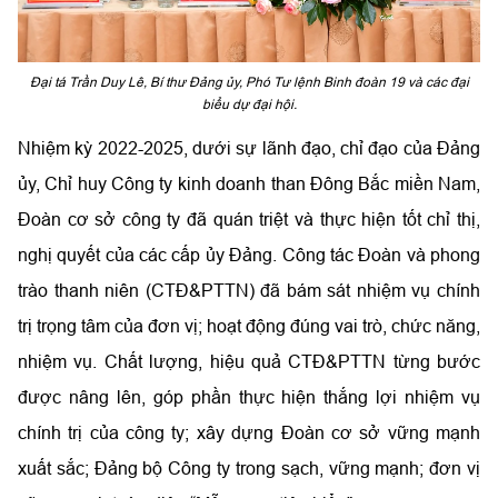
Đại tá Trần Duy Lê, Bí thư Đảng ủy, Phó Tư lệnh Binh đoàn 19 và các đại
biểu dự đại hội.
Nhiệm kỳ 2022-2025, dưới sự lãnh đạo, chỉ đạo của Đảng
ủy, Chỉ huy Công ty kinh doanh than Đông Bắc miền Nam,
Đoàn cơ sở công ty đã quán triệt và thực hiện tốt chỉ thị,
nghị quyết của các cấp ủy Đảng. Công tác Đoàn và phong
trào thanh niên (CTĐ&PTTN) đã bám sát nhiệm vụ chính
trị trọng tâm của đơn vị; hoạt động đúng vai trò, chức năng,
nhiệm vụ. Chất lượng, hiệu quả CTĐ&PTTN từng bước
được nâng lên, góp phần thực hiện thắng lợi nhiệm vụ
chính trị của công ty; xây dựng Đoàn cơ sở vững mạnh
xuất sắc; Đảng bộ Công ty trong sạch, vững mạnh; đơn vị