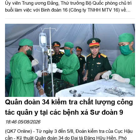
Ủy viên Trung ương Đảng, Thứ trưởng Bộ Quốc phòng chủ trì
buổi làm việc với Binh đoàn 16 (Công ty TNHH MTV 16) về
chiến lược phát triển giai đoạn 2026-2030; tổ chức, cơ cấu lại
doanh nghiệp.
Quân đoàn 34 kiểm tra chất lượng công
tác quân y tại các bệnh xá Sư đoàn 9
18:46 05/08/2026
(QK7 Online) - Từ ngày 3 đến 5/8, Đoàn kiểm tra của Cục Hậu
cần - Kỹ thuật Quân đoàn 34 do Đại tá Đặng Hữu Hiền, Phó