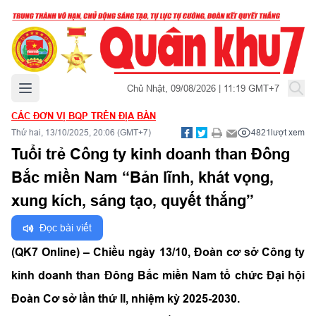
Mở menu chính
Chủ Nhật, 09/08/2026 | 11:19 GMT+7
CÁC ĐƠN VỊ BQP TRÊN ĐỊA BÀN
Thứ hai, 13/10/2025, 20:06 (GMT+7)
4821
lượt xem
Tuổi trẻ Công ty kinh doanh than Đông
Bắc miền Nam “Bản lĩnh, khát vọng,
xung kích, sáng tạo, quyết thắng”
Đọc bài viết
(QK7 Online) – Chiều ngày 13/10, Đoàn cơ sở Công ty
kinh doanh than Đông Bắc miền Nam tổ chức Đại hội
Đoàn Cơ sở lần thứ II, nhiệm kỳ 2025-2030.