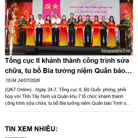
Tổng cục II khánh thành công trình sửa
chữa, tu bổ Bia tưởng niệm Quân báo
Trinh sát tại Tây Ninh
15:04 24/07/2026
(QK7 Online) - Ngày 24-7, Tổng cục II, Bộ Quốc phòng, phối
hợp với Tỉnh Tây Ninh và Quân khu 7 tổ chức khánh thành
công trình sửa chữa, tu bổ Bia tưởng niệm Quân báo Trinh sát
tại Khu di tích chùa Hang thuộc Khu du lịch Quốc gia núi Bà
Đen.
TIN XEM NHIỀU: