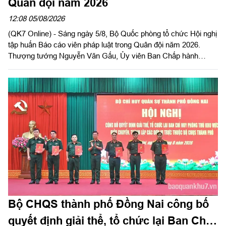
Quân đội năm 2026
12:08 05/08/2026
(QK7 Online) - Sáng ngày 5/8, Bộ Quốc phòng tổ chức Hội nghị
tập huấn Báo cáo viên pháp luật trong Quân đội năm 2026.
Thượng tướng Nguyễn Văn Gấu, Ủy viên Ban Chấp hành
Trung ương Đảng, Ủy viên Quân ủy Trung ương, Thứ trưởng
Bộ Quốc phòng, Chủ tịch Hội đồng Phổ biến, giáo dục pháp luật
Bộ Quốc phòng chủ trì hội nghị. Hội nghị được tổ chức bằng
hình thức trực tiếp kết hợp với trực tuyến tại 122 điểm cầu
trong toàn quân.
Bộ CHQS thành phố Đồng Nai công bố
quyết định giải thể, tổ chức lại Ban Chỉ