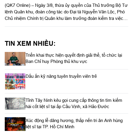
(QK7 Online) – Ngày 3/8, thừa ủy quyền của Thủ trưởng Bộ Tư
lệnh Quân khu, đoàn công tác do Đại tá Nguyễn Văn Lộc, Phó
Chủ nhiệm Chính trị Quân khu làm trưởng đoàn kiểm tra việc
triển khai thực hiện quyết định giải thể, tổ chức lại Ban Chỉ huy
PTKV, điều chuyển, thành lập các đơn vị trực thuộc Bộ CHQS
TP Đồng Nai và Bộ CHQS tỉnh Lâm Đồng.
TIN XEM NHIỀU:
Triển khai thực hiện quyết định giải thể, tổ chức lại
Ban Chỉ huy Phòng thủ khu vực
Dấu ấn kỹ năng tuyên truyền viên trẻ
Tỉnh Tây Ninh kêu gọi cung cấp thông tin tìm kiếm
hài cốt liệt sĩ tại ấp Cầu Vịnh, xã Hảo Đước
Xúc động lễ dâng hương, thắp nến tri ân Anh hùng
liệt sĩ tại TP. Hồ Chí Minh