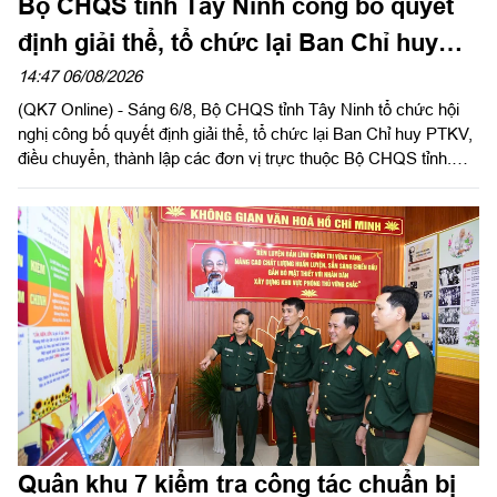
Bộ CHQS tỉnh Tây Ninh công bố quyết
định giải thể, tổ chức lại Ban Chỉ huy
phòng thủ khu vực
14:47 06/08/2026
(QK7 Online) - Sáng 6/8, Bộ CHQS tỉnh Tây Ninh tổ chức hội
nghị công bố quyết định giải thể, tổ chức lại Ban Chỉ huy PTKV,
điều chuyển, thành lập các đơn vị trực thuộc Bộ CHQS tỉnh.
Thừa ủy quyền của Bộ Tư lệnh Quân khu 7, Thiếu tướng Lê
Ngọc Hải, Phó Tham mưu trưởng Quân khu dự và phát biểu
chỉ đạo.
Quân khu 7 kiểm tra công tác chuẩn bị