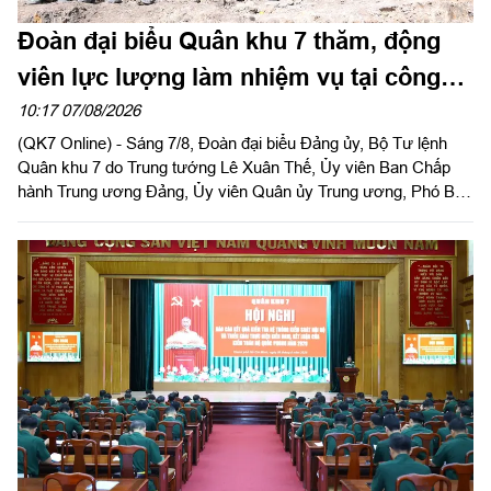
Đoàn đại biểu Quân khu 7 thăm, động
viên lực lượng làm nhiệm vụ tại công
viên Lê Thị Riêng
10:17 07/08/2026
(QK7 Online) - Sáng 7/8, Đoàn đại biểu Đảng ủy, Bộ Tư lệnh
Quân khu 7 do Trung tướng Lê Xuân Thế, Ủy viên Ban Chấp
hành Trung ương Đảng, Ủy viên Quân ủy Trung ương, Phó Bí
thư Đảng ủy, Tư lệnh Quân khu làm trưởng đoàn tổ chức dâng
hoa, dâng hương tưởng niệm cố Tổng Bí thư Trần Phú, các anh
hùng liệt sĩ và thăm, động viên lực lượng đang làm nhiệm vụ tại
công viên Lê Thị Riêng, Thành phố Hồ Chí Minh.