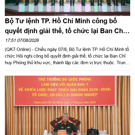
Bộ Tư lệnh TP. Hồ Chí Minh công bố
quyết định giải thể, tổ chức lại Ban Chỉ
huy PTKV, thành lập các đơn vị trực
17:51 07/08/2026
(QK7 Online) - Chiều ngày 07/8, Bộ Tư lệnh TP. Hồ Chí Minh tổ
thuộc
chức Hội nghị công bố quyết định giải thể, tổ chức lại Ban Chỉ
huy Phòng thủ khu vực, thành lập các đơn vị trực thuộc. Trung
tướng Lê Xuân Thế, Ủy viên Ban Chấp hành Trung ương Đảng,
Ủy viên Quân ủy Trung ương, Phó Bí thư Đảng ủy, Tư lệnh
Quân khu dự, chỉ đạo hội nghị. Thiếu tướng Vũ Văn Điền, Ủy
viên Ban Thường vụ Thành ủy, Tư lệnh Bộ Tư lệnh TP. Hồ Chí
Minh chủ trì hội nghị.