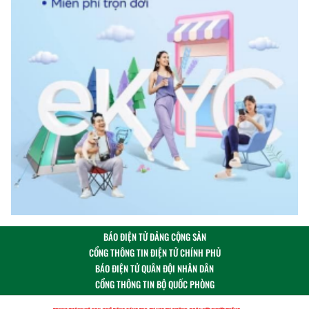
BÁO ĐIỆN TỬ ĐẢNG CỘNG SẢN
CỔNG THÔNG TIN ĐIỆN TỬ CHÍNH PHỦ
BÁO ĐIỆN TỬ QUÂN ĐỘI NHÂN DÂN
CỔNG THÔNG TIN BỘ QUỐC PHÒNG