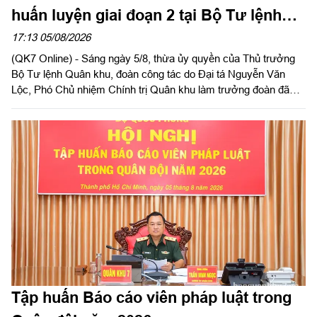
huấn luyện giai đoạn 2 tại Bộ Tư lệnh
Thành phố Hồ Chí Minh
17:13 05/08/2026
(QK7 Online) - Sáng ngày 5/8, thừa ủy quyền của Thủ trưởng
Bộ Tư lệnh Quân khu, đoàn công tác do Đại tá Nguyễn Văn
Lộc, Phó Chủ nhiệm Chính trị Quân khu làm trưởng đoàn đã
kiểm tra công tác chuẩn bị và tổ chức huấn luyện giai đoạn 2
năm 2026 tại Trung đoàn Minh Đạm và Ban Chỉ huy Quân sự
(CHQS) phường Tam Long (Bộ Tư lệnh TP Hồ Chí Minh).
Tập huấn Báo cáo viên pháp luật trong