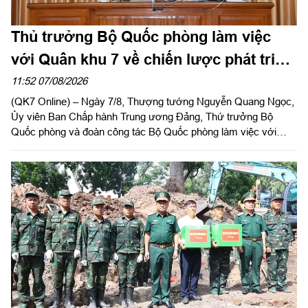
Thủ trưởng Bộ Quốc phòng làm việc
với Quân khu 7 về chiến lược phát triển
giai đoạn 2026 – 2030, tổ chức, cơ cấu
11:52 07/08/2026
(QK7 Online) – Ngày 7/8, Thượng tướng Nguyễn Quang Ngọc,
lại doanh nghiệp
Ủy viên Ban Chấp hành Trung ương Đảng, Thứ trưởng Bộ
Quốc phòng và đoàn công tác Bộ Quốc phòng làm việc với
Quân khu 7 về chiến lược phát triển giai đoạn 2026 – 2030, tổ
chức cơ cấu lại doanh nghiệp. Thiếu tướng Đặng Văn Lẫm, Ủy
viên Thường vụ Đảng ủy, Phó Tư lệnh Quân khu tiếp đoàn.