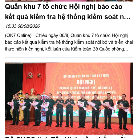
Quân khu 7 tổ chức Hội nghị báo cáo
kết quả kiểm tra hệ thống kiểm soát nội
bộ
15:33 06/08/2026
(QK7 Online) - Chiều ngày 06/8, Quân khu 7 tổ chức Hội nghị
báo cáo kết quả kiểm tra hệ thống kiểm soát nội bộ và triển khai
thực hiện kiến nghị, kết luận của Kiểm toán Bộ Quốc phòng
năm 2026 trong LLVT Quân khu. Trung tướng Lê Xuân Thế, Ủy
viên Ban Chấp hành Trung ương Đảng, Ủy viên Quân ủy Trung
ương, Phó Bí thư Đảng ủy, Tư lệnh Quân khu chủ trì hội nghị.