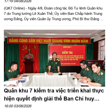
thành lập Quân khu
17:19 04/08/2026
(QK7 Online) - Ngày 4/8, Đoàn công tác Bộ Tư lệnh Quân khu
7 do Trung tướng Lê Xuân Thế, Ủy viên Ban Chấp hành Trung
ương Đảng, Ủy viên Quân ủy Trung ương, Phó Bí thư Đảng ủy,
Tư lệnh Quân khu và Trung tướng Trần Vinh Ngọc, Bí thư Đảng
ủy, Chính ủy Quân khu làm trưởng đoàn phối hợp với UBND
tỉnh Tây Ninh khảo sát thực địa khu đất phục dựng Di tích lịch
sử nơi thành lập LLVT Quân khu 7 tại xã Đức Huệ, tỉnh Tây
Ninh. Đồng chí Lê Văn Hẳn, Phó Bí thư Tỉnh uỷ, Chủ tịch
UBND tỉnh Tây Ninh tiếp và làm việc với đoàn.
Quân khu 7 kiểm tra việc triển khai thực
hiện quyết định giải thể Ban Chỉ huy
PTKV tại TP Đồng Nai và tỉnh Lâm Đồng
16:00 03/08/2026