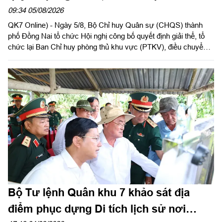
huy phòng thủ khu vực
09:34 05/08/2026
QK7 Online) - Ngày 5/8, Bộ Chỉ huy Quân sự (CHQS) thành
phố Đồng Nai tổ chức Hội nghị công bố quyết định giải thể, tổ
chức lại Ban Chỉ huy phòng thủ khu vực (PTKV), điều chuyển,
thành lập các đơn vị trực thuộc Bộ CHQS thành phố. Thiếu
tướng Đặng Văn Lẫm, Ủy viên Thường vụ Đảng ủy, Phó Tư
lệnh Quân khu dự và chỉ đạo Hội nghị. Dự Hội nghị có đồng chí
Võ Tấn Đức, Phó Bí thư Thành ủy thành phố Đồng Nai; thủ
trưởng các cơ quan Quân khu; lãnh đạo Bộ CHQS thành phố
Đồng Nai.
Bộ Tư lệnh Quân khu 7 khảo sát địa
điểm phục dựng Di tích lịch sử nơi