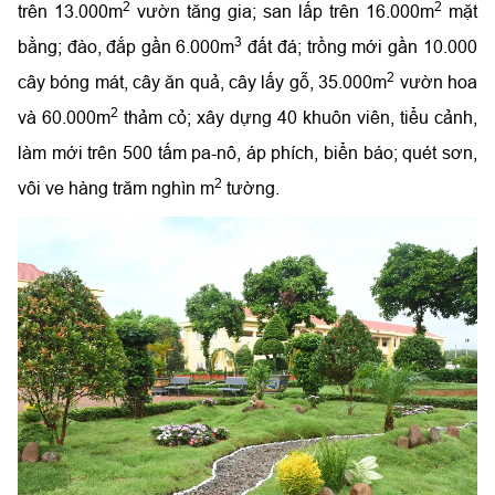
2
2
trên 13.000m
vườn tăng gia; san lấp trên 16.000m
mặt
3
bằng; đào, đắp gần 6.000m
đất đá; trồng mới gần 10.000
2
cây bóng mát, cây ăn quả, cây lấy gỗ, 35.000m
vườn hoa
2
và 60.000m
thảm cỏ; xây dựng 40 khuôn viên, tiểu cảnh,
làm mới trên 500 tấm pa-nô, áp phích, biển báo; quét sơn,
2
vôi ve hàng trăm nghìn m
tường.