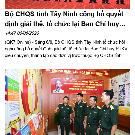
Bộ CHQS tỉnh Tây Ninh công bố quyết
định giải thể, tổ chức lại Ban Chỉ huy
phòng thủ khu vực
14:47 06/08/2026
(QK7 Online) - Sáng 6/8, Bộ CHQS tỉnh Tây Ninh tổ chức hội
nghị công bố quyết định giải thể, tổ chức lại Ban Chỉ huy PTKV,
điều chuyển, thành lập các đơn vị trực thuộc Bộ CHQS tỉnh.
Thừa ủy quyền của Bộ Tư lệnh Quân khu 7, Thiếu tướng Lê
Ngọc Hải, Phó Tham mưu trưởng Quân khu dự và phát biểu
chỉ đạo.