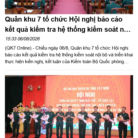
Quân khu 7 tổ chức Hội nghị báo cáo
kết quả kiểm tra hệ thống kiểm soát nội
bộ
15:33 06/08/2026
(QK7 Online) - Chiều ngày 06/8, Quân khu 7 tổ chức Hội nghị
báo cáo kết quả kiểm tra hệ thống kiểm soát nội bộ và triển khai
thực hiện kiến nghị, kết luận của Kiểm toán Bộ Quốc phòng
năm 2026 trong LLVT Quân khu. Trung tướng Lê Xuân Thế, Ủy
viên Ban Chấp hành Trung ương Đảng, Ủy viên Quân ủy Trung
ương, Phó Bí thư Đảng ủy, Tư lệnh Quân khu chủ trì hội nghị.