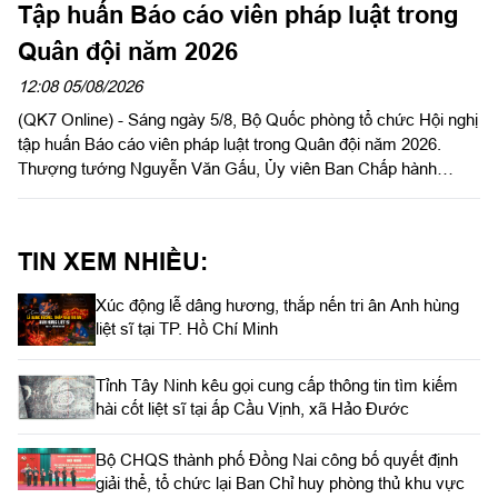
Tập huấn Báo cáo viên pháp luật trong
Quân đội năm 2026
12:08 05/08/2026
(QK7 Online) - Sáng ngày 5/8, Bộ Quốc phòng tổ chức Hội nghị
tập huấn Báo cáo viên pháp luật trong Quân đội năm 2026.
Thượng tướng Nguyễn Văn Gấu, Ủy viên Ban Chấp hành
Trung ương Đảng, Ủy viên Quân ủy Trung ương, Thứ trưởng
Bộ Quốc phòng, Chủ tịch Hội đồng Phổ biến, giáo dục pháp luật
Bộ Quốc phòng chủ trì hội nghị. Hội nghị được tổ chức bằng
TIN XEM NHIỀU:
hình thức trực tiếp kết hợp với trực tuyến tại 122 điểm cầu
trong toàn quân.
Xúc động lễ dâng hương, thắp nến tri ân Anh hùng
liệt sĩ tại TP. Hồ Chí Minh
Tỉnh Tây Ninh kêu gọi cung cấp thông tin tìm kiếm
hài cốt liệt sĩ tại ấp Cầu Vịnh, xã Hảo Đước
Bộ CHQS thành phố Đồng Nai công bố quyết định
giải thể, tổ chức lại Ban Chỉ huy phòng thủ khu vực