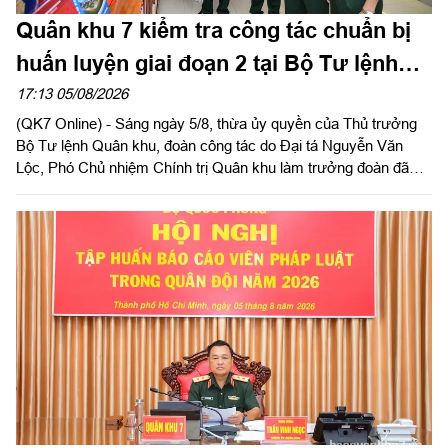
Quân khu 7 kiểm tra công tác chuẩn bị
huấn luyện giai đoạn 2 tại Bộ Tư lệnh
Thành phố Hồ Chí Minh
17:13 05/08/2026
(QK7 Online) - Sáng ngày 5/8, thừa ủy quyền của Thủ trưởng
Bộ Tư lệnh Quân khu, đoàn công tác do Đại tá Nguyễn Văn
Lộc, Phó Chủ nhiệm Chính trị Quân khu làm trưởng đoàn đã
kiểm tra công tác chuẩn bị và tổ chức huấn luyện giai đoạn 2
năm 2026 tại Trung đoàn Minh Đạm và Ban Chỉ huy Quân sự
(CHQS) phường Tam Long (Bộ Tư lệnh TP Hồ Chí Minh).