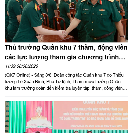
Thủ trưởng Quân khu 7 thăm, động viên
các lực lượng tham gia chương trình
“Tổ quốc trong tim”
11:39 08/08/2026
(QK7 Online) - Sáng 8/8, Đoàn công tác Quân khu 7 do Thiếu
tướng Lê Xuân Bình, Phó Tư lệnh, Tham mưu trưởng Quân
khu làm trưởng đoàn đến kiểm tra luyện tập, thăm, động viên
các khối tham gia Chương trình “Tổ quốc trong tim” do Báo
Nhân Dân tổ chức tại Sư đoàn 309 và Lữ đoàn 25.