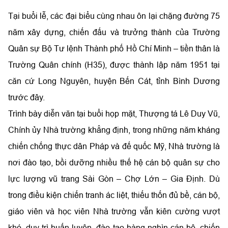
Tại buổi lễ, các đại biểu cùng nhau ôn lại chặng đường 75
năm xây dựng, chiến đấu và trưởng thành của Trường
Quân sự Bộ Tư lệnh Thành phố Hồ Chí Minh – tiền thân là
Trường Quân chính (H35), được thành lập năm 1951 tại
căn cứ Long Nguyên, huyện Bến Cát, tỉnh Bình Dương
trước đây.
Trình bày diễn văn tại buổi họp mặt, Thượng tá Lê Duy Vũ,
Chính ủy Nhà trường khẳng định, trong những năm kháng
chiến chống thực dân Pháp và đế quốc Mỹ, Nhà trường là
nơi đào tạo, bồi dưỡng nhiều thế hệ cán bộ quân sự cho
lực lượng vũ trang Sài Gòn – Chợ Lớn – Gia Định. Dù
trong điều kiện chiến tranh ác liệt, thiếu thốn đủ bề, cán bộ,
giáo viên và học viên Nhà trường vẫn kiên cường vượt
khó, duy trì huấn luyện, đào tạo hàng nghìn cán bộ, chiến