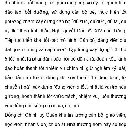
đủ phẩm chất, năng lực, phương pháp và uy tín, quan tâm
đào tạo, bồi dưỡng, sử dụng cán bộ trẻ, thực hiện tốt
phương châm xây dựng cán bộ “đủ sức, đủ đức, đủ tài, đủ
uy tín” theo tinh thần Nghị quyết Đại hội XIV của Đảng.
Tiếp tục triển khai tốt các mô hình “Cán bộ, đảng viên dìu
dắt quần chúng và cấp dưới”. Tập trung xây dựng “Chi bộ
5 tốt” nhất là phải đảm bảo nội bộ dân chủ, đoàn kết, lãnh
đạo hoàn thành tốt nhiệm vụ chính trị, giữ nghiêm kỷ luật,
bảo đảm an toàn; không để suy thoái, “tự diễn biến, tự
chuyển hoá”; xây dựng “đảng viên 5 tốt”, nhất là vai trò nêu
gương, hoàn thành tốt chức trách, nhiệm vụ, luôn thương
yêu đồng chí, sống có nghĩa, có tình.
Đồng chí Chính ủy Quân khu tin tưởng cán bộ, giáo viên,
học viên, nhân viên, chiến sĩ Nhà trường hôm nay sẽ tiếp