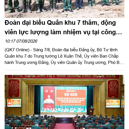
Đoàn đại biểu Quân khu 7 thăm, động
viên lực lượng làm nhiệm vụ tại công
viên Lê Thị Riêng
10:17 07/08/2026
(QK7 Online) - Sáng 7/8, Đoàn đại biểu Đảng ủy, Bộ Tư lệnh
Quân khu 7 do Trung tướng Lê Xuân Thế, Ủy viên Ban Chấp
hành Trung ương Đảng, Ủy viên Quân ủy Trung ương, Phó Bí
thư Đảng ủy, Tư lệnh Quân khu làm trưởng đoàn tổ chức dâng
hoa, dâng hương tưởng niệm cố Tổng Bí thư Trần Phú, các anh
hùng liệt sĩ và thăm, động viên lực lượng đang làm nhiệm vụ tại
công viên Lê Thị Riêng, Thành phố Hồ Chí Minh.