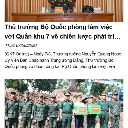
Thủ trưởng Bộ Quốc phòng làm việc
với Quân khu 7 về chiến lược phát triển
giai đoạn 2026 – 2030, tổ chức, cơ cấu
11:52 07/08/2026
(QK7 Online) – Ngày 7/8, Thượng tướng Nguyễn Quang Ngọc,
lại doanh nghiệp
Ủy viên Ban Chấp hành Trung ương Đảng, Thứ trưởng Bộ
Quốc phòng và đoàn công tác Bộ Quốc phòng làm việc với
Quân khu 7 về chiến lược phát triển giai đoạn 2026 – 2030, tổ
chức cơ cấu lại doanh nghiệp. Thiếu tướng Đặng Văn Lẫm, Ủy
viên Thường vụ Đảng ủy, Phó Tư lệnh Quân khu tiếp đoàn.