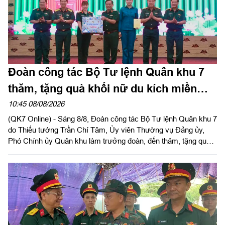
Đoàn công tác Bộ Tư lệnh Quân khu 7
thăm, tặng quà khối nữ du kích miền
Nam tham gia chương trình "Tổ quốc
10:45 08/08/2026
(QK7 Online) - Sáng 8/8, Đoàn công tác Bộ Tư lệnh Quân khu 7
trong tim"
do Thiếu tướng Trần Chí Tâm, Ủy viên Thường vụ Đảng ủy,
Phó Chính ủy Quân khu làm trưởng đoàn, đến thăm, tặng quà
động viên lực lượng khối nữ du kích miền Nam luyện tập phục
vụ chương trình "Tổ quốc trong tim" do báo Nhân dân tổ chức.