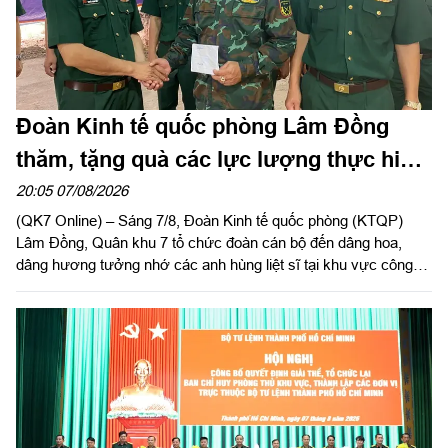
Đoàn Kinh tế quốc phòng Lâm Đồng
thăm, tặng quà các lực lượng thực hiện
nhiệm vụ tìm kiếm, quy tập hài cốt liệt sĩ
20:05 07/08/2026
(QK7 Online) – Sáng 7/8, Đoàn Kinh tế quốc phòng (KTQP)
Lâm Đồng, Quân khu 7 tổ chức đoàn cán bộ đến dâng hoa,
dâng hương tưởng nhớ các anh hùng liệt sĩ tại khu vực công
viên Lê Thị Riêng, TP Hồ Chí Minh và xã Minh Đức, thành phố
Đồng Nai do Thượng tá Đinh Nho Hùng, Đoàn trưởng Đoàn
KTQP Lâm Đồng làm trưởng đoàn.