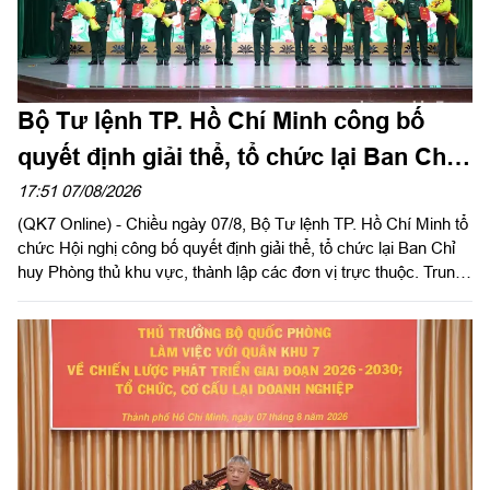
Bộ Tư lệnh TP. Hồ Chí Minh công bố
quyết định giải thể, tổ chức lại Ban Chỉ
huy PTKV, thành lập các đơn vị trực
17:51 07/08/2026
(QK7 Online) - Chiều ngày 07/8, Bộ Tư lệnh TP. Hồ Chí Minh tổ
thuộc
chức Hội nghị công bố quyết định giải thể, tổ chức lại Ban Chỉ
huy Phòng thủ khu vực, thành lập các đơn vị trực thuộc. Trung
tướng Lê Xuân Thế, Ủy viên Ban Chấp hành Trung ương Đảng,
Ủy viên Quân ủy Trung ương, Phó Bí thư Đảng ủy, Tư lệnh
Quân khu dự, chỉ đạo hội nghị. Thiếu tướng Vũ Văn Điền, Ủy
viên Ban Thường vụ Thành ủy, Tư lệnh Bộ Tư lệnh TP. Hồ Chí
Minh chủ trì hội nghị.