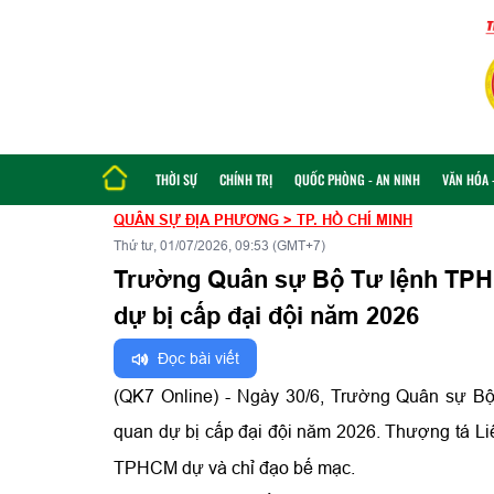
THỜI SỰ
CHÍNH TRỊ
QUỐC PHÒNG - AN NINH
VĂN HÓA -
QUÂN SỰ ĐỊA PHƯƠNG
>
TP. HỒ CHÍ MINH
Thứ tư, 01/07/2026, 09:53 (GMT+7)
Trường Quân sự Bộ Tư lệnh TPHC
dự bị cấp đại đội năm 2026
Đọc bài viết
(QK7 Online) - Ngày 30/6, Trường Quân sự B
quan dự bị cấp đại đội
năm 2026. Thượng tá Li
TPHCM dự và chỉ đạo bế mạc.