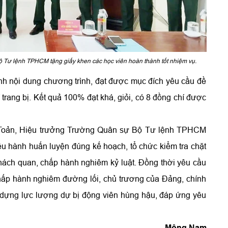
 Tư lệnh TPHCM tặng giấy khen các học viên hoàn thành tốt nhiệm vụ.
nh nội dung chương trình, đạt được mục đích yêu cầu đề
 trang bị. Kết quả 100% đạt khá, giỏi, có 8 đồng chí được
c Toản, Hiệu trưởng Trường Quân sự Bộ Tư lệnh TPHCM
iều hành huấn luyện đúng kế hoạch, tổ chức kiểm tra chặt
khách quan, chấp hành nghiêm kỷ luật. Đồng thời yêu cầu
 chấp hành nghiêm đường lối, chủ trương của Đảng, chính
dựng lực lượng dự bị động viên hùng hậu, đáp ứng yêu
Mộng Nam