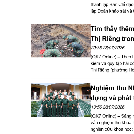
thành lập Ban Chỉ đạ
lập Đoàn khảo sát và 
động viên công nghiệ
Thành phố chủ trì hội
Tìm thấy thêm 
mưu trưởng Bộ Tư lệ
nghiệp ĐVCN được gi
Thị Riêng tro
20:35 28/07/2026
(QK7 Online) – Theo t
kiếm và quy tập hài cố
Thị Riêng (phường H
Nghiệm thu N
dựng và phát 
Thành phố Hồ 
13:56 28/07/2026
(QK7 Online) – Sáng n
vấn nghiệm thu khoa 
nghiên cứu khoa học: