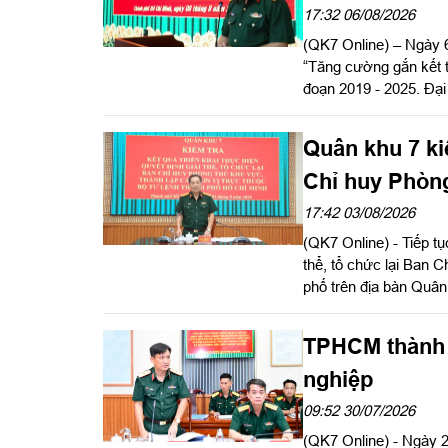
17:32 06/08/2026
(QK7 Online) – Ngày 6
“Tăng cường gắn kết th
đoạn 2019 - 2025. Đại
chỉ đạo hội nghị.
Quân khu 7 kiể
Chỉ huy Phòn
17:42 03/08/2026
(QK7 Online) - Tiếp tụ
thể, tổ chức lại Ban C
phố trên địa bàn Quân
khu, Đại tá Trần Hữu
hành kiểm tra Bộ Tư 
TPHCM thành 
Phó Tư lệnh, Tham mư
Thành phố làm việc vớ
nghiệp
09:52 30/07/2026
(QK7 Online) - Ngày 