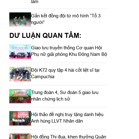
làm
Gắn kết đồng đội từ mô hình “Tổ 3
người”
DƯ LUẬN QUAN TÂM:
Giao lưu truyền thống Cơ quan Hội
Phụ nữ giải phóng Khu Đông Nam Bộ
Đội K72 quy tập 4 hài cốt liệt sĩ tại
Campuchia
Trung đoàn 4, Sư đoàn 5 giao lưu
nhân chứng lịch sử
Hội thảo đề nghị truy tặng danh hiệu
Anh hùng LLVT Nhân dân
Hội đồng Thi đua, khen thưởng Quân