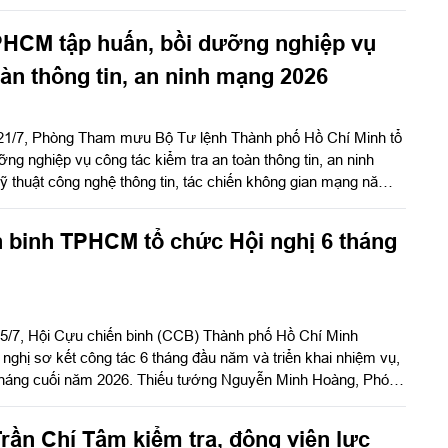
 thời kỳ mới”. Trung tướng, PGS, TS Trần Thái Bình, nguyên
ến lược Quốc phòng, Chủ tịch Hội đồng; Trung tướng, PGS,
PHCM tập huấn, bồi dưỡng nghiệp vụ
guyên Giám đốc Học viện Lục quân, phó Chủ tịch Hội đồng,
u.
oàn thông tin, an ninh mạng 2026
 21/7, Phòng Tham mưu Bộ Tư lệnh Thành phố Hồ Chí Minh tổ
ng nghiệp vụ công tác kiểm tra an toàn thông tin, an ninh
 thuật công nghệ thông tin, tác chiến không gian mạng năm
 binh TPHCM tổ chức Hội nghị 6 tháng
15/7, Hội Cựu chiến binh (CCB) Thành phố Hồ Chí Minh
ghị sơ kết công tác 6 tháng đầu năm và triển khai nhiệm vụ,
 tháng cuối năm 2026. Thiếu tướng Nguyễn Minh Hoàng, Phó
ệt Nam, Phó Chủ tịch Ủy ban MTTQ Việt Nam TPHCM, Chủ
ủ trì hội nghị.
rần Chí Tâm kiểm tra, động viên lực