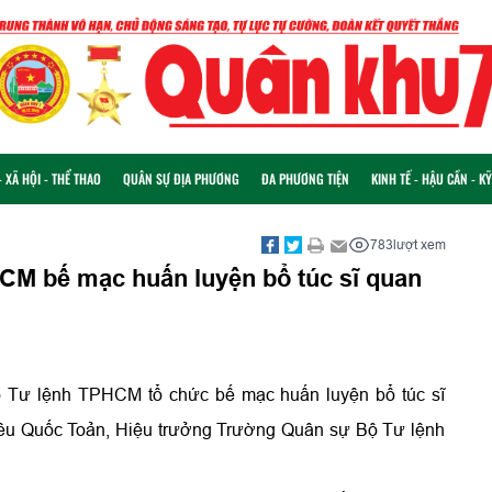
 XÃ HỘI - THỂ THAO
QUÂN SỰ ĐỊA PHƯƠNG
ĐA PHƯƠNG TIỆN
KINH TẾ - HẬU CẦN - K
783
lượt xem
M bế mạc huấn luyện bổ túc sĩ quan
ộ Tư lệnh TPHCM tổ chức bế mạc huấn luyện bổ túc sĩ
êu Quốc Toản, Hiệu trưởng Trường Quân sự Bộ Tư lệnh