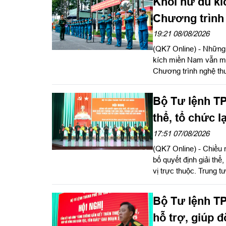
Khối nữ du kí
Chương trình 
19:21 08/08/2026
(QK7 Online) - Những 
kích miền Nam vẫn miệ
Chương trình nghệ thu
Bộ Tư lệnh TP
thể, tổ chức 
vị trực thuộc
17:51 07/08/2026
(QK7 Online) - Chiều 
bố quyết định giải thể
vị trực thuộc. Trung
Ủy viên Quân ủy Trun
hội nghị. Thiếu tướn
Bộ Tư lệnh TP
Tư lệnh TP. Hồ Chí Min
hỗ trợ, giúp đ