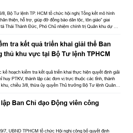
/8, Bộ Tư lệnh TP. HCM tổ chức hội nghị Tổng kết mô hình
ân thiện, hỗ trợ, giúp đỡ đồng bào dân tộc, tôn giáo” giai
 tá Thái Thành Đức, Phó Chủ nhiệm chính trị Quân khu dự và
m tra kết quả triển khai giải thể Ban
g thủ khu vực tại Bộ Tư lệnh TPHCM
c kế hoạch kiểm tra kết quả triển khai thực hiện quyết định giải
hỉ huy PTKV, thành lập các đơn vị trực thuộc các tỉnh, thành
 khu, chiều 3/8, thừa ủy quyền Thủ trưởng Bộ Tư lệnh Quân
 Nhân, Phó Tham mưu trưởng Quân khu và đoàn công tác tiến
lệnh Thành phố Hồ Chí Minh. Thiếu tướng Phan Quốc Việt,
lập Ban Chỉ đạo Động viên công
u trưởng Bộ Tư lệnh Thành phố và cơ quan Bộ Tư lệnh
i đoàn.
29/7, UBND TPHCM tổ chức Hội nghị công bố quyết định