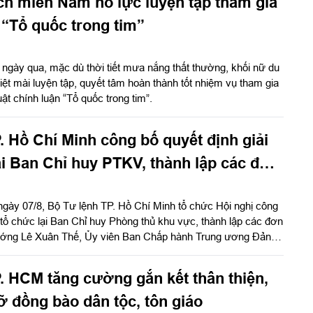
ch miền Nam nỗ lực luyện tập tham gia
“Tổ quốc trong tim”
ngày qua, mặc dù thời tiết mưa nắng thất thường, khối nữ du
t mài luyện tập, quyết tâm hoàn thành tốt nhiệm vụ tham gia
ật chính luận “Tổ quốc trong tim”.
. Hồ Chí Minh công bố quyết định giải
lại Ban Chỉ huy PTKV, thành lập các đơn
ngày 07/8, Bộ Tư lệnh TP. Hồ Chí Minh tổ chức Hội nghị công
, tổ chức lại Ban Chỉ huy Phòng thủ khu vực, thành lập các đơn
 tướng Lê Xuân Thế, Ủy viên Ban Chấp hành Trung ương Đảng,
g ương, Phó Bí thư Đảng ủy, Tư lệnh Quân khu dự, chỉ đạo
g Vũ Văn Điền, Ủy viên Ban Thường vụ Thành ủy, Tư lệnh Bộ
. HCM tăng cường gắn kết thân thiện,
h chủ trì hội nghị.
ỡ đồng bào dân tộc, tôn giáo