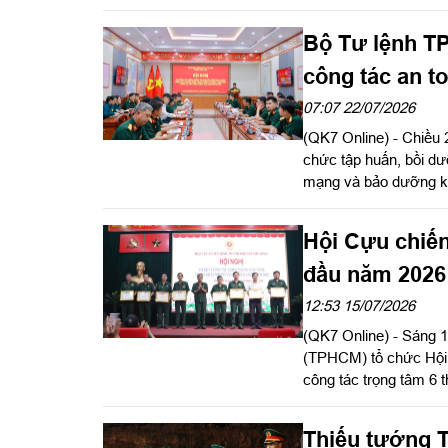
phố Hồ Chí Minh trong
Viện trưởng Viện Chi
Bộ Tư lệnh T
TS Hoàng Văn Minh, n
đồng chủ trì nghiệm th
công tác an t
07:07 22/07/2026
(QK7 Online) - Chiều
chức tập huấn, bồi dưỡ
mạng và bảo dưỡng kỹ
2026.
Hội Cựu chiến
đầu năm 2026
12:53 15/07/2026
(QK7 Online) - Sáng 
(TPHCM) tổ chức Hội n
công tác trọng tâm 6
Chủ tịch Hội CCB Vi
tịch Hội CCB TPHCM ch
Thiếu tướng T