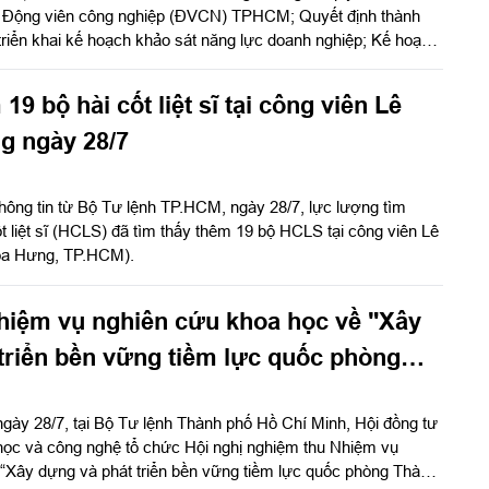
o Động viên công nghiệp (ĐVCN) TPHCM; Quyết định thành
triển khai kế hoạch khảo sát năng lực doanh nghiệp; Kế hoạch
p năm 2026. Đồng chí Trần Văn Bảy, Phó Chủ tịch UBND
 nghị. Dự có Thiếu tướng Phan Quốc Việt, Phó Tư lệnh, Tham
19 bộ hài cốt liệt sĩ tại công viên Lê
nh TPHCM cùng các sở, ban, ngành Thành phố, các doanh
ao nhiệm vụ.
ng ngày 28/7
hông tin từ Bộ Tư lệnh TP.HCM, ngày 28/7, lực lượng tìm
t liệt sĩ (HCLS) đã tìm thấy thêm 19 bộ HCLS tại công viên Lê
òa Hưng, TP.HCM).
hiệm vụ nghiên cứu khoa học về "Xây
triển bền vững tiềm lực quốc phòng
Chí Minh trong thời kỳ mới"
gày 28/7, tại Bộ Tư lệnh Thành phố Hồ Chí Minh, Hội đồng tư
học và công nghệ tổ chức Hội nghị nghiệm thu Nhiệm vụ
 “Xây dựng và phát triển bền vững tiềm lực quốc phòng Thành