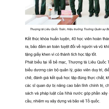
Thượng tá Liêu Quốc Toản, Hiệu trưởng Trường Quân sự Bộ
Kết thúc khóa huấn luyện, 40 học viên hoàn thà
ra, bảo đảm an toàn tuyệt đối về người và vũ khí
tặng giấy khen vì có thành tích học tập tốt.
Phát biểu tại lễ bế mạc, Thượng tá Liêu Quố
biểu dương cán bộ quản lý, giáo viên duy trì, đ
chẽ, đánh giá kết quả học tập đúng thực chất, 
các sĩ quan dự bị nâng cao bản lĩnh chính trị,
sách và pháp luật của Nhà nước góp phần xây 
cầu, nhiệm vụ xây dựng và bảo vệ Tổ quốc.