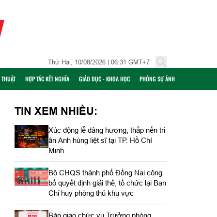
Thứ Hai, 10/08/2026 | 06:31 GMT+7
Ỹ THUẬT
HỢP TÁC KẾT NGHĨA
GIÁO DỤC - KHOA HỌC
PHÓNG SỰ ẢNH
TIN XEM NHIỀU:
Xúc động lễ dâng hương, thắp nến tri
ân Anh hùng liệt sĩ tại TP. Hồ Chí
Minh
Bộ CHQS thành phố Đồng Nai công
bố quyết định giải thể, tổ chức lại Ban
Chỉ huy phòng thủ khu vực
Bàn giao chức vụ Trưởng phòng