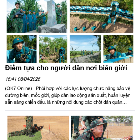
Điểm tựa cho người dân nơi biên giới
16:41 08/04/2026
(QK7 Online) - Phối hợp với các lực lượng chức năng bảo vệ
đường biên, mốc giới, giúp dân lao động sản xuất, huấn luyện
sẵn sàng chiến đấu. là những nội dung các chốt dân quân
thường trực xã Hòa Hội, tỉnh Tây Ninh duy trì thường xuyên.
Thể hiện rõ vai trò nòng cốt trong công tác, là lực lượng tin cậy
của cấp ủy, chính quyền địa phương và nhân dân nơi biên giới.