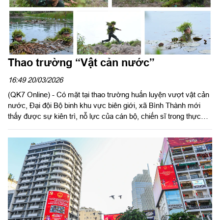
Thao trường “Vật cản nước”
16:49 20/03/2026
(QK7 Online) - Có mặt tại thao trường huấn luyện vượt vật cản
nước, Đại đội Bộ binh khu vực biên giới, xã Bình Thành mới
thấy được sự kiên trì, nỗ lực của cán bộ, chiến sĩ trong thực
hành huấn luyện. Đây là đề mục khó, đòi hỏi cao về kỹ chiến
thuật, đặc biệt là thể lực, bơi, sự hợp đồng chặt chẽ trong tác
chiến và tinh thần trách nhiệm, ý chí quyết tâm của từng cán
bộ, chiến sĩ. Từ đó, nâng cao khả năng sẵn sàng chiến đấu
trong mọi tình huống, địa hình.