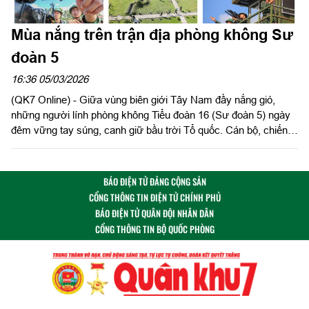
Mùa nắng trên trận địa phòng không Sư
đoàn 5
16:36 05/03/2026
(QK7 Online) - Giữa vùng biên giới Tây Nam đầy nắng gió,
những người lính phòng không Tiểu đoàn 16 (Sư đoàn 5) ngày
đêm vững tay súng, canh giữ bầu trời Tổ quốc. Cán bộ, chiến
sĩ kiên trì bám trận địa, luyện tập từng thao tác, khóa mục tiêu
giả định trong tích tắc trên Súng máy Phòng không 12,7mm sẵn
sàng đánh chặn mọi mối nguy từ trên không. Với tinh thần cảnh
BÁO ĐIỆN TỬ ĐẢNG CỘNG SẢN
giác cao độ và sự quyết tâm sắt đá, những người lính nơi đây
CỔNG THÔNG TIN ĐIỆN TỬ CHÍNH PHỦ
chính là lá chắn thép vững vàng, giữ vững an ninh vùng trời
BÁO ĐIỆN TỬ QUÂN ĐỘI NHÂN DÂN
phía Tây Nam của Tổ quốc.
CỔNG THÔNG TIN BỘ QUỐC PHÒNG