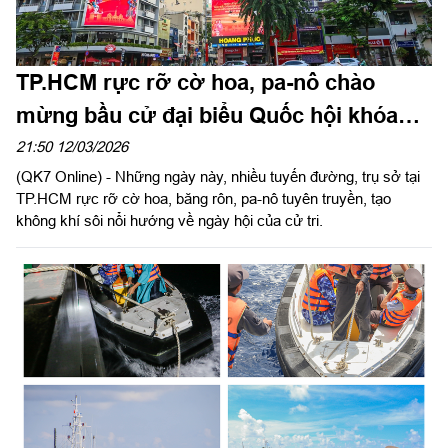
TP.HCM rực rỡ cờ hoa, pa-nô chào
mừng bầu cử đại biểu Quốc hội khóa
XVI và đại biểu HĐND các cấp nhiệm kỳ
21:50 12/03/2026
(QK7 Online) - Những ngày này, nhiều tuyến đường, trụ sở tại
2026 - 2031
TP.HCM rực rỡ cờ hoa, băng rôn, pa-nô tuyên truyền, tạo
không khí sôi nổi hướng về ngày hội của cử tri.