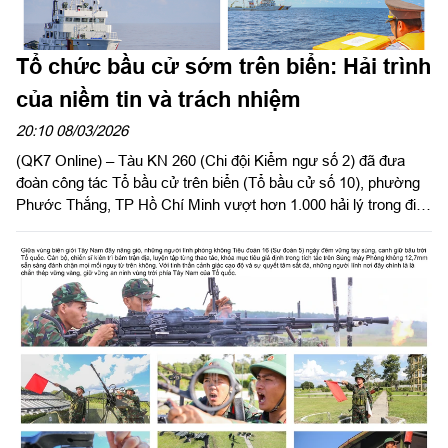
Tổ chức bầu cử sớm trên biển: Hải trình
của niềm tin và trách nhiệm
20:10 08/03/2026
(QK7 Online) – Tàu KN 260 (Chi đội Kiểm ngư số 2) đã đưa
đoàn công tác Tổ bầu cử trên biển (Tổ bầu cử số 10), phường
Phước Thắng, TP Hồ Chí Minh vượt hơn 1.000 hải lý trong điều
kiện sóng gió thất thường. Bất kể ngày hay đêm, đoàn công tác
vẫn tiếp cận từng tàu kiểm ngư, cảnh sát biển đang làm nhiệm
vụ nơi đầu sóng ngọn gió, hạ xuồng đưa hòm phiếu lưu động để
cán bộ, chiến sĩ thực hiện quyền công dân thiêng liêng.