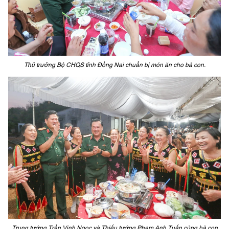
Thủ trưởng Bộ CHQS tỉnh Đồng Nai chuẩn bị món ăn cho bà con.
Trung tướng Trần Vinh Ngọc và Thiếu tướng Phạm Anh Tuấn cùng bà con