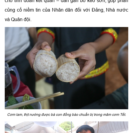
cho tình đoàn kết quân – dân gắn bó keo sơn, góp phần
củng cố niềm tin của Nhân dân đối với Đảng, Nhà nước
và Quân đội.
Cơm lam, thịt nướng được bà con đồng bào chuẩn bị trong mâm cơm Tết.