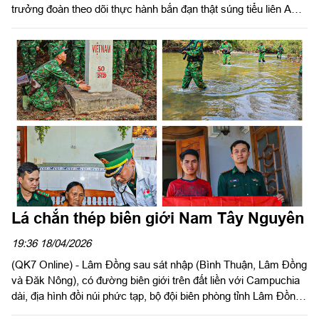
trưởng đoàn theo dõi thực hành bắn đạn thật súng tiểu liên AK
bài 1 cho chiến sĩ mới tại Lữ đoàn 26.
Lá chắn thép biên giới Nam Tây Nguyên
19:36 18/04/2026
(QK7 Online) - Lâm Đồng sau sát nhập (Bình Thuận, Lâm Đồng
và Đăk Nông), có đường biên giới trên đất liền với Campuchia
dài, địa hình đồi núi phức tạp, bộ đội biên phòng tỉnh Lâm Đồng
càng thêm quyết tâm bán chốt, bám rừng bảo vệ từng tất đất