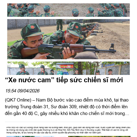
quê hương, trở thành điểm tựa bền vững cho người dân vùng
phên dậu Lâm Đồng.
“Xe nước cam” tiếp sức chiến sĩ mới
15:54 09/04/2026
(QK7 Online) – Nam Bộ bước vào cao điểm mùa khô, tại thao
trường Trung đoàn 31, Sư đoàn 309, nhiệt độ có thời điểm lên
đến gần 40 độ C, gây nhiều khó khăn cho chiến sĩ mới trong
huấn luyện. Trước điều kiện thời tiết khắc nghiệt đó, Hội Phụ nữ
cơ quan Sư đoàn 309 đã duy trì nhiều hoạt động thiết thực, kịp
thời động viên bộ đội ngay trên thao trường.