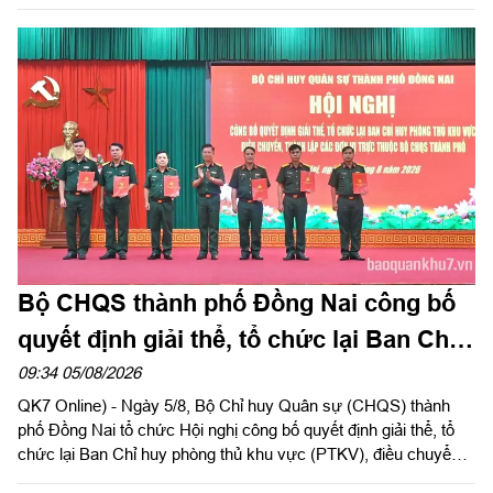
Trung ương Đảng, Ủy viên Quân ủy Trung ương, Thứ trưởng
Bộ Quốc phòng, Chủ tịch Hội đồng Phổ biến, giáo dục pháp luật
Bộ Quốc phòng chủ trì hội nghị. Hội nghị được tổ chức bằng
hình thức trực tiếp kết hợp với trực tuyến tại 122 điểm cầu
trong toàn quân.
Bộ CHQS thành phố Đồng Nai công bố
quyết định giải thể, tổ chức lại Ban Chỉ
huy phòng thủ khu vực
09:34 05/08/2026
QK7 Online) - Ngày 5/8, Bộ Chỉ huy Quân sự (CHQS) thành
phố Đồng Nai tổ chức Hội nghị công bố quyết định giải thể, tổ
chức lại Ban Chỉ huy phòng thủ khu vực (PTKV), điều chuyển,
thành lập các đơn vị trực thuộc Bộ CHQS thành phố. Thiếu