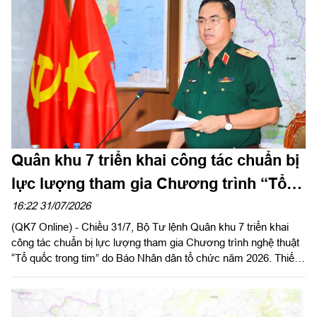
Quân khu 7 triển khai công tác chuẩn bị
lực lượng tham gia Chương trình “Tổ
quốc trong tim”
16:22 31/07/2026
(QK7 Online) - Chiều 31/7, Bộ Tư lệnh Quân khu 7 triển khai
công tác chuẩn bị lực lượng tham gia Chương trình nghệ thuật
“Tổ quốc trong tim” do Báo Nhân dân tổ chức năm 2026. Thiếu
tướng Lê Xuân Bình, Phó Tư lệnh, Tham mưu trưởng Quân
khu chủ trì.