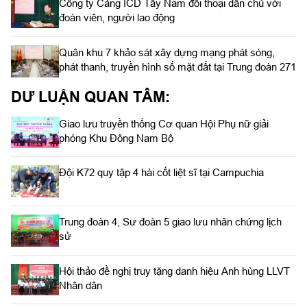
Công ty Cảng ICD Tây Nam đối thoại dân chủ với
đoàn viên, người lao động
Quân khu 7 khảo sát xây dựng mạng phát sóng,
phát thanh, truyền hình số mặt đất tại Trung đoàn 271
DƯ LUẬN QUAN TÂM:
Giao lưu truyền thống Cơ quan Hội Phụ nữ giải
phóng Khu Đông Nam Bộ
Đội K72 quy tập 4 hài cốt liệt sĩ tại Campuchia
Trung đoàn 4, Sư đoàn 5 giao lưu nhân chứng lịch
sử
Hội thảo đề nghị truy tặng danh hiệu Anh hùng LLVT
Nhân dân