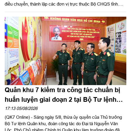
điều chuyển, thành lập các đơn vị trực thuộc Bộ CHQS tỉnh.
Thừa ủy quyền của Bộ Tư lệnh Quân khu 7, Thiếu tướng Lê
Ngọc Hải, Phó Tham mưu trưởng Quân khu dự và phát biểu
chỉ đạo.
Quân khu 7 kiểm tra công tác chuẩn bị
huấn luyện giai đoạn 2 tại Bộ Tư lệnh
Thành phố Hồ Chí Minh
17:13 05/08/2026
(QK7 Online) - Sáng ngày 5/8, thừa ủy quyền của Thủ trưởng
Bộ Tư lệnh Quân khu, đoàn công tác do Đại tá Nguyễn Văn
Lộc, Phó Chủ nhiệm Chính trị Quân khu làm trưởng đoàn đã