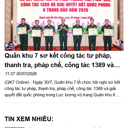
Quân khu 7 sơ kết công tác tư pháp,
thanh tra, pháp chế, công tác 1389 và
giải quyết đất quốc phòng
11:37 30/07/2026
(QK7 Online) - Ngày 30/7, Quân khu 7 tổ chức hội nghị sơ kết
công tác tư pháp, thanh tra, pháp chế, công tác 1389 và giải
quyết đất quốc phòng trong Lực lượng vũ trang Quân khu 6
tháng đầu năm 2026. Thiếu tướng Trần Ngọc Minh, Ủy viên
Thường vụ Đảng ủy, Phó Tư lệnh Quân khu chủ trì hội nghị.
TIN XEM NHIỀU: