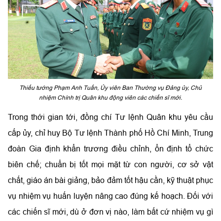
Thiếu tướng Phạm Anh Tuấn, Ủy viên Ban Thường vụ Đảng ủy, Chủ
nhiệm Chính trị Quân khu động viên các chiến sĩ mới.
Trong thới gian tới, đồng chí Tư lệnh Quân khu yêu cầu
cấp ủy, chỉ huy Bộ Tư lệnh Thành phố Hồ Chí Minh, Trung
đoàn Gia định khẩn trương điều chỉnh, ổn định tổ chức
biên chế; chuẩn bị tốt mọi mặt từ con người, cơ sở vật
chất, giáo án bài giảng, bảo đảm tốt hậu cần, kỹ thuật phục
vụ nhiệm vụ huấn luyện nâng cao đúng kế hoạch. Đối với
các chiến sĩ mới, d
ù ở đơn vị nào, làm bất cứ nhiệm vụ gì