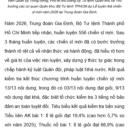
viên Quân ủy Trung ương, Phó Bí thư Đảng ủy, Tư lệnh Quân khu và Thủ
trưởng các cơ quan Quân khu; Bộ Tư lệnh TPHCM dự Lễ tuyên thệ chiến
sĩ mới năm 2026 tại Trung đoàn Gia Định.
Năm 2026, Trung đoàn Gia Định, Bộ Tư lệnh Thành phố
Hồ Chí Minh tiếp nhận, huấn luyện 556 chiến sĩ mới. Sau
3 tháng huấn luyện, các chiến sĩ mới đã có bước trưởng
thành rõ rệt cả về nhận thức và hành động; đã hiểu rõ hơn
về giá trị của việc rèn luyện, xây dựng ý thức tự giác trong
chấp hành kỷ luật Quân đội, pháp luật Nhà nước. Kết quả
kiểm tra kết thúc chương trình huấn luyện chiến sỹ mới
13/13 nội dung; trong đó có 03/13 nội dung đạt giỏi, 9/13
nội dung đạt khá, đặc biệt tổ chức kiểm tra 3 tiếng nổ bảo
đảm an toàn tuyệt đối. Tiêu biểu kết quả kiểm tra bắn súng
Tiểu liên AK bài 1: tỉ lệ giỏi đạt 19,4% (cao hơn 5,7% so
với năm 2025); Thuốc nổ bài 1: tỉ lệ giỏi đạt 66,9% (cao