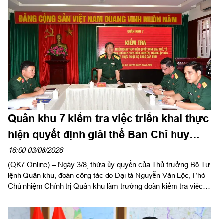
tỉnh Tây Ninh khảo sát thực địa khu đất phục dựng Di tích lịch
sử nơi thành lập LLVT Quân khu 7 tại xã Đức Huệ, tỉnh Tây
Ninh. Đồng chí Lê Văn Hẳn, Phó Bí thư Tỉnh uỷ, Chủ tịch
UBND tỉnh Tây Ninh tiếp và làm việc với đoàn.
Quân khu 7 kiểm tra việc triển khai thực
hiện quyết định giải thể Ban Chỉ huy
PTKV tại TP Đồng Nai và tỉnh Lâm Đồng
16:00 03/08/2026
(QK7 Online) – Ngày 3/8, thừa ủy quyền của Thủ trưởng Bộ Tư
lệnh Quân khu, đoàn công tác do Đại tá Nguyễn Văn Lộc, Phó
Chủ nhiệm Chính trị Quân khu làm trưởng đoàn kiểm tra việc
triển khai thực hiện quyết định giải thể, tổ chức lại Ban Chỉ huy
PTKV, điều chuyển, thành lập các đơn vị trực thuộc Bộ CHQS
TP Đồng Nai và Bộ CHQS tỉnh Lâm Đồng.