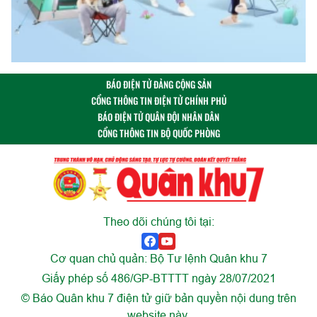
BÁO ĐIỆN TỬ ĐẢNG CỘNG SẢN
CỔNG THÔNG TIN ĐIỆN TỬ CHÍNH PHỦ
BÁO ĐIỆN TỬ QUÂN ĐỘI NHÂN DÂN
CỔNG THÔNG TIN BỘ QUỐC PHÒNG
Theo dõi chúng tôi tại:
Cơ quan chủ quản: Bộ Tư lệnh Quân khu 7
Giấy phép số 486/GP-BTTTT ngày 28/07/2021
© Báo Quân khu 7 điện tử giữ bản quyền nội dung trên
website này.