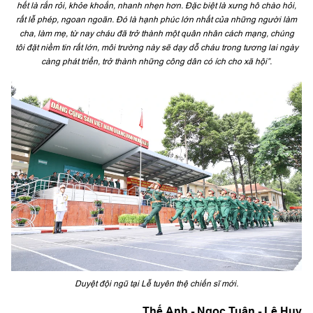
hết là rắn rỏi, khỏe khoắn, nhanh nhẹn hơn. Đặc biệt là xưng hô chào hỏi,
rất lễ phép, ngoan ngoãn. Đó là hạnh phúc lớn nhất của những người làm
cha, làm mẹ, từ nay cháu đã trở thành một quân nhân cách mạng, chúng
tôi đặt niềm tin rất lớn, môi trường này sẽ dạy dỗ cháu trong tương lai ngày
càng phát triển, trở thành những công dân có ích cho xã hội”.
Duyệt đội ngũ tại Lễ tuyên thệ chiến sĩ mới.
Thế Anh - Ngọc Tuân - Lê Huy