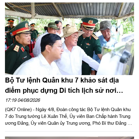
tướng Đặng Văn Lẫm, Ủy viên Thường vụ Đảng ủy, Phó Tư
lệnh Quân khu dự và chỉ đạo Hội nghị. Dự Hội nghị có đồng chí
Võ Tấn Đức, Phó Bí thư Thành ủy thành phố Đồng Nai; thủ
trưởng các cơ quan Quân khu; lãnh đạo Bộ CHQS thành phố
Đồng Nai.
Bộ Tư lệnh Quân khu 7 khảo sát địa
điểm phục dựng Di tích lịch sử nơi
thành lập Quân khu
17:19 04/08/2026
(QK7 Online) - Ngày 4/8, Đoàn công tác Bộ Tư lệnh Quân khu
7 do Trung tướng Lê Xuân Thế, Ủy viên Ban Chấp hành Trung
ương Đảng, Ủy viên Quân ủy Trung ương, Phó Bí thư Đảng ủy,
Tư lệnh Quân khu và Trung tướng Trần Vinh Ngọc, Bí thư Đảng
ủy, Chính ủy Quân khu làm trưởng đoàn phối hợp với UBND