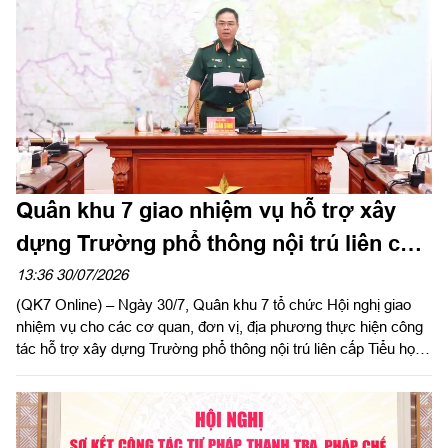
Quân khu 7 giao nhiệm vụ hỗ trợ xây
dựng Trường phổ thông nội trú liên cấp
Tiểu học và Trung học cơ sở Quảng
13:36 30/07/2026
(QK7 Online) – Ngày 30/7, Quân khu 7 tổ chức Hội nghị giao
Trực
nhiệm vụ cho các cơ quan, đơn vị, địa phương thực hiện công
tác hỗ trợ xây dựng Trường phổ thông nội trú liên cấp Tiểu học
và Trung học cơ sở Quảng Trực, tỉnh Lâm Đồng. Thiếu tướng
Lê Xuân Bình, Phó Tư lệnh, Tham mưu trưởng Quân khu chủ
trì hội nghị.