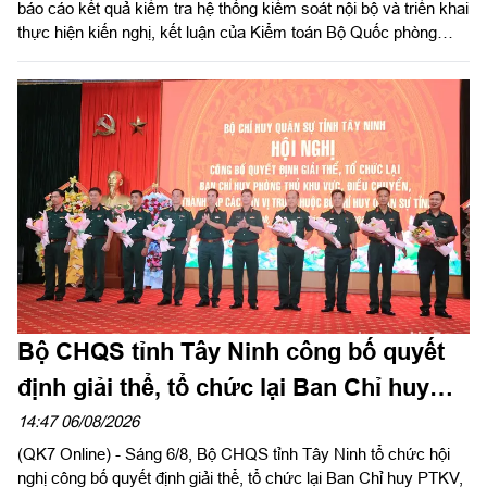
báo cáo kết quả kiểm tra hệ thống kiểm soát nội bộ và triển khai
thực hiện kiến nghị, kết luận của Kiểm toán Bộ Quốc phòng
năm 2026 trong LLVT Quân khu. Trung tướng Lê Xuân Thế, Ủy
viên Ban Chấp hành Trung ương Đảng, Ủy viên Quân ủy Trung
ương, Phó Bí thư Đảng ủy, Tư lệnh Quân khu chủ trì hội nghị.
Bộ CHQS tỉnh Tây Ninh công bố quyết
định giải thể, tổ chức lại Ban Chỉ huy
phòng thủ khu vực
14:47 06/08/2026
(QK7 Online) - Sáng 6/8, Bộ CHQS tỉnh Tây Ninh tổ chức hội
nghị công bố quyết định giải thể, tổ chức lại Ban Chỉ huy PTKV,