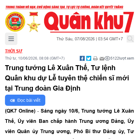
Mở menu chính
Thứ Sáu, 07/08/2026 | 03:54 GMT+7
THỜI SỰ
Thứ tư, 10/06/2026, 08:08 (GMT+7)
5122
lượt xem
Trung tướng Lê Xuân Thế, Tư lệnh
Quân khu dự Lễ tuyên thệ chiến sĩ mới
tại Trung đoàn Gia Định
Đọc bài viết
(QK7 Online)
-
Sáng ngày 10/6, Trung tướng Lê Xuân
Thế, Ủy viên Ban chấp hành Trung ương Đảng, Ủy
viên Quân ủy Trung ương, Phó Bí thư Đảng ủy, Tư