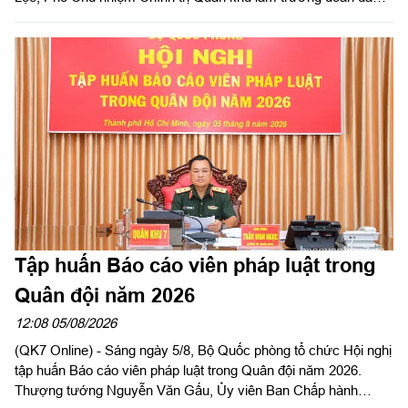
kiểm tra công tác chuẩn bị và tổ chức huấn luyện giai đoạn 2
năm 2026 tại Trung đoàn Minh Đạm và Ban Chỉ huy Quân sự
(CHQS) phường Tam Long (Bộ Tư lệnh TP Hồ Chí Minh).
Tập huấn Báo cáo viên pháp luật trong
Quân đội năm 2026
12:08 05/08/2026
(QK7 Online) - Sáng ngày 5/8, Bộ Quốc phòng tổ chức Hội nghị
tập huấn Báo cáo viên pháp luật trong Quân đội năm 2026.
Thượng tướng Nguyễn Văn Gấu, Ủy viên Ban Chấp hành