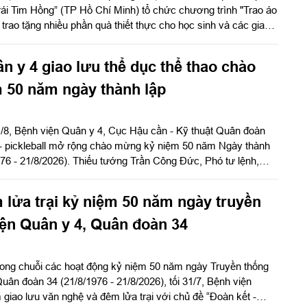
ái Tim Hồng” (TP Hồ Chí Minh) tổ chức chương trình "Trao áo
trao tặng nhiều phần quà thiết thực cho học sinh và các gia
 khăn trên địa bàn hai xã Tuy Đức và Quảng Trực, tỉnh Lâm
n y 4 giao lưu thể dục thể thao chào
 50 năm ngày thành lập
1/8, Bệnh viện Quân y 4, Cục Hậu cần - Kỹ thuật Quân đoàn
s - pickleball mở rộng chào mừng kỷ niệm 50 năm Ngày thành
976 - 21/8/2026). Thiếu tướng Trần Công Đức, Phó tư lệnh,
đoàn 34 dự và giao lưu tại giải.
 lửa trại kỷ niệm 50 năm ngày truyền
ện Quân y 4, Quân đoàn 34
rong chuỗi các hoạt động kỷ niệm 50 năm ngày Truyền thống
uân đoàn 34 (21/8/1976 - 21/8/2026), tối 31/7, Bệnh viện
giao lưu văn nghệ và đêm lửa trại với chủ đề “Đoàn kết -