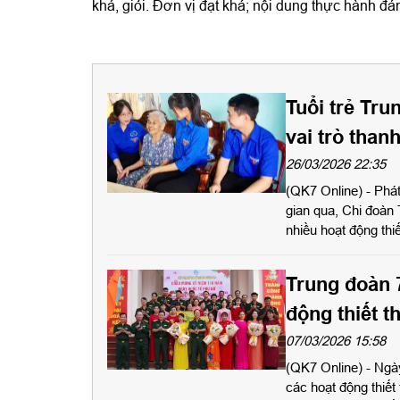
khá, giỏi. Đơn vị đạt khá; nội dung thực hành đá
Tuổi trẻ Tru
vai trò than
26/03/2026 22:35
(QK7 Online) - Phát 
gian qua, Chi đoàn 
nhiều hoạt động thi
đơn vị vững mạnh, 
Trung đoàn 
động thiết t
07/03/2026 15:58
(QK7 Online) - Ngà
các hoạt động thiết