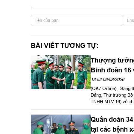
BÀI VIẾT TƯƠNG TỰ:
Thượng tướng
Binh đoàn 16 v
2030
13:52 06/08/2026
(QK7 Online) - Sáng
Đảng, Thứ trưởng Bộ Q
TNHH MTV 16) về chiến
doanh nghiệp.
Quân đoàn 34 
tại các bệnh 