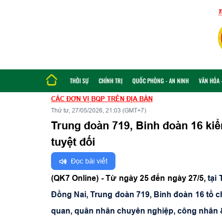
THỜI SỰ
CHÍNH TRỊ
QUỐC PHÒNG - AN NINH
VĂN HÓA -
CÁC ĐƠN VỊ BQP TRÊN ĐỊA BÀN
Thứ tư, 27/05/2026, 21:03 (GMT+7)
Trung đoàn 719, Binh đoàn 16 kiể
tuyệt đối
Đọc bài viết
(QK7 Online) - Từ ngày 25 đến ngày 27/5,
tại
Đồng Nai, Trung đoàn 719, Binh đoàn 16 tổ ch
quan, quân nhân chuyên nghiệp, công nhân &