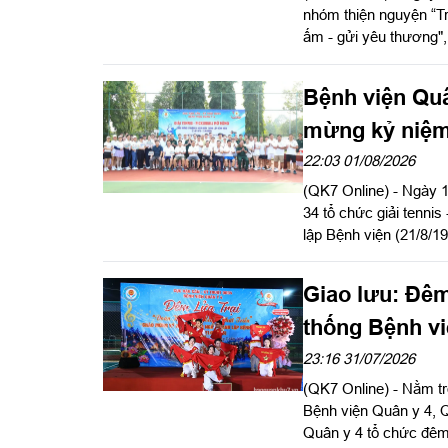
nhóm thiện nguyện “Tr
ấm - gửi yêu thương", 
đình có hoàn cảnh khó
Đồng.
Bệnh viện Quâ
mừng kỷ niệm
22:03 01/08/2026
(QK7 Online) - Ngày 
34 tổ chức giải tenni
lập Bệnh viện (21/8/1
Tham mưu trưởng Quân 
Giao lưu: Đêm
thống Bệnh vi
23:16 31/07/2026
(QK7 Online) - Nằm t
Bệnh viện Quân y 4, Q
Quân y 4 tổ chức đêm 