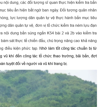
u nội dung, các đối tượng sĩ quan thực hiện kiểm tra bắn
mục tiêu ẩn hiện bất ngờ ban ngày. Đối tượng quân nhân
hòng, lực lượng dân quân tự vệ thực hành bắn mục tiêu
ượng dân quân tự vệ, đơn vị tổ chức kiểm tra ném lựu đạn
ưa nội dung bắn súng ngắn K54 bài 2 và 2b vào kiểm tra
, bám sát thực tế chiến đấu, chú trọng nâng cao khả năng
ong điều kiện phức tạp.
Nhờ làm tốt công tác chuẩn bị từ
 vũ khí đến công tác tổ chức thao trường, bãi bắn, đợt
àn tuyệt đối về người và vũ khí trang bị.