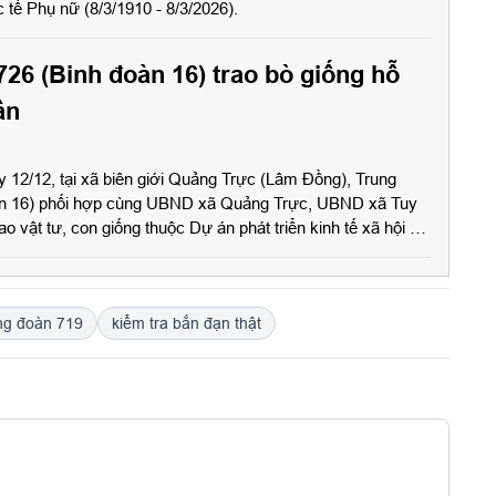
tế Phụ nữ (8/3/1910 - 8/3/2026).
26 (Binh đoàn 16) trao bò giống hỗ
ân
y 12/12, tại xã biên giới Quảng Trực (Lâm Đồng), Trung
àn 16) phối hợp cùng UBND xã Quảng Trực, UBND xã Tuy
o vật tư, con giống thuộc Dự án phát triển kinh tế xã hội -
với dân bản vùng đồng bào dân tộc thiểu số và miền núi.
ng đoàn 719
kiểm tra bắn đạn thật