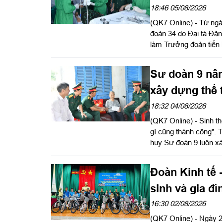
18:46 05/08/2026
(QK7 Online) - Từ ngà
đoàn 34 do Đại tá Đặ
làm Trưởng đoàn tiến 
Sư đoàn 9. Đây là hoạ
thời chuẩn bị cho đợt
Sư đoàn 9 nân
xây dựng thế 
18:32 04/08/2026
(QK7 Online) - Sinh t
gì cũng thành công".
huy Sư đoàn 9 luôn xá
quan trọng, góp phần 
trận lòng dân" vững c
Đoàn Kinh tế 
huấn luyện, sẵn sàng 
sinh và gia đ
16:30 02/08/2026
(QK7 Online) - Ngày 2