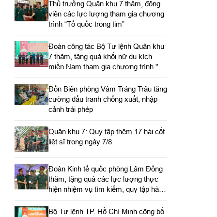
Thủ trưởng Quân khu 7 thăm, động
viên các lực lượng tham gia chương
trình “Tổ quốc trong tim”
Đoàn công tác Bộ Tư lệnh Quân khu
7 thăm, tặng quà khối nữ du kích
miền Nam tham gia chương trình "Tổ
quốc trong tim"
Đồn Biên phòng Vàm Trảng Trâu tăng
cường đấu tranh chống xuất, nhập
cảnh trái phép
Quân khu 7: Quy tập thêm 17 hài cốt
liệt sĩ trong ngày 7/8
Đoàn Kinh tế quốc phòng Lâm Đồng
thăm, tặng quà các lực lượng thực
hiện nhiệm vụ tìm kiếm, quy tập hài
cốt liệt sĩ
Bộ Tư lệnh TP. Hồ Chí Minh công bố