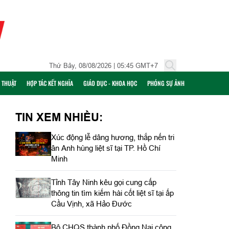
Thứ Bảy, 08/08/2026 | 05:45 GMT+7
Ỹ THUẬT
HỢP TÁC KẾT NGHĨA
GIÁO DỤC - KHOA HỌC
PHÓNG SỰ ẢNH
TIN XEM NHIỀU:
Xúc động lễ dâng hương, thắp nến tri
ân Anh hùng liệt sĩ tại TP. Hồ Chí
Minh
Tỉnh Tây Ninh kêu gọi cung cấp
thông tin tìm kiếm hài cốt liệt sĩ tại ấp
Cầu Vịnh, xã Hảo Đước
Bộ CHQS thành phố Đồng Nai công