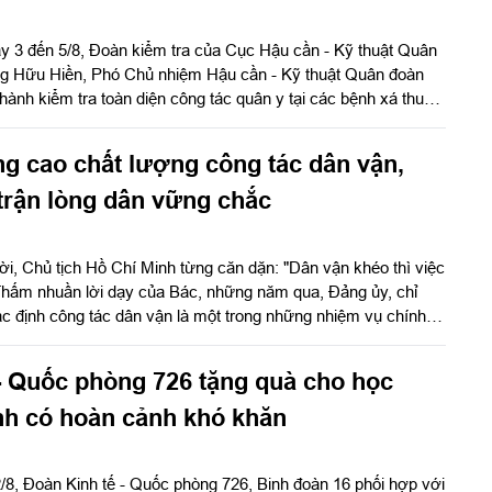
y 3 đến 5/8, Đoàn kiểm tra của Cục Hậu cần - Kỹ thuật Quân
ng Hữu Hiền, Phó Chủ nhiệm Hậu cần - Kỹ thuật Quân đoàn
hành kiểm tra toàn diện công tác quân y tại các bệnh xá thuộc
t động nhằm đánh giá chất lượng thực hiện nhiệm vụ, đồng
 kiểm tra toàn diện của Cục Quân y năm 2026.
g cao chất lượng công tác dân vận,
trận lòng dân vững chắc
hời, Chủ tịch Hồ Chí Minh từng căn dặn: "Dân vận khéo thì việc
 Thấm nhuần lời dạy của Bác, những năm qua, Đảng ủy, chỉ
c định công tác dân vận là một trong những nhiệm vụ chính trị
tăng cường mối quan hệ đoàn kết quân - dân, xây dựng "thế
hắc, tạo nền tảng để đơn vị hoàn thành thắng lợi nhiệm vụ
- Quốc phòng 726 tặng quà cho học
chiến đấu và xây dựng địa bàn an toàn.
ình có hoàn cảnh khó khăn
/8, Đoàn Kinh tế - Quốc phòng 726, Binh đoàn 16 phối hợp với