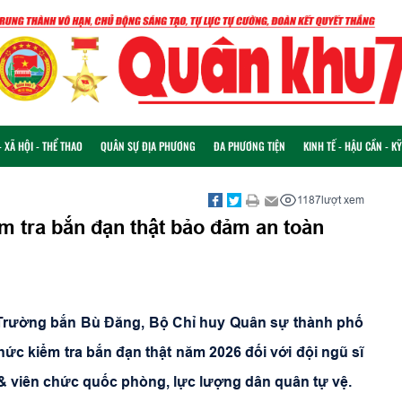
 XÃ HỘI - THỂ THAO
QUÂN SỰ ĐỊA PHƯƠNG
ĐA PHƯƠNG TIỆN
KINH TẾ - HẬU CẦN - K
1187
lượt xem
m tra bắn đạn thật bảo đảm an toàn
 Trường bắn Bù Đăng, Bộ Chỉ huy Quân sự thành phố
ức kiểm tra bắn đạn thật năm 2026 đối với đội ngũ sĩ
 viên chức quốc phòng, lực lượng dân quân tự vệ.