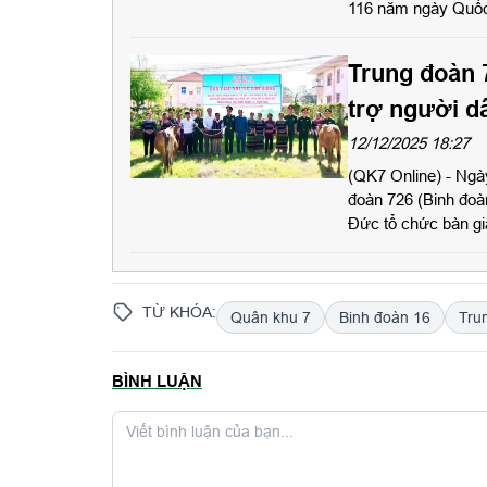
116 năm ngày Quốc 
Trung đoàn 7
trợ người d
12/12/2025 18:27
(QK7 Online) - Ngà
đoàn 726 (Binh đo
Đức tổ chức bàn gia
mô hình bộ đội gắn 
TỪ KHÓA:
Quân khu 7
Binh đoàn 16
Tru
BÌNH LUẬN