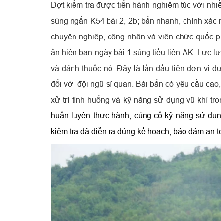
Đợt kiểm tra được tiến hành nghiêm túc với nhiề
súng ngắn K54 bài 2, 2b; bắn nhanh, chính xác 
chuyên nghiệp, công nhân và viên chức quốc p
ẩn hiện ban ngày bài 1 súng tiểu liên AK. Lực l
và đánh thuốc nổ. Đây là lần đầu tiên đơn vị đ
đối với đội ngũ sĩ quan. Bài bắn có yêu cầu cao
xử trí tình huống và kỹ năng sử dụng vũ khí tr
huấn luyện thực hành, củng cố kỹ năng sử dụng
kiểm tra đã diễn ra đúng kế hoạch, bảo đảm an to