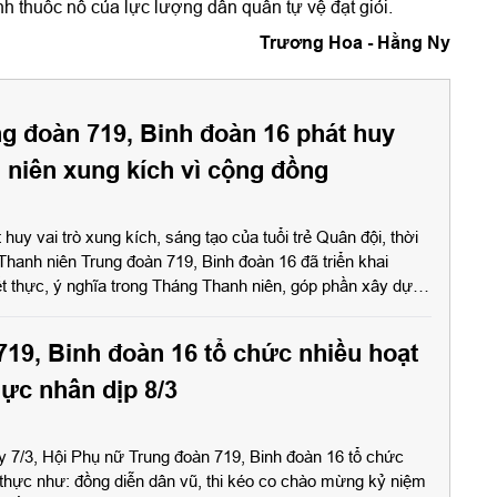
nh thuốc nổ của lực lượng dân quân tự vệ đạt giỏi.
Trương Hoa - Hằng Ny
ng đoàn 719, Binh đoàn 16 phát huy
h niên xung kích vì cộng đồng
huy vai trò xung kích, sáng tạo của tuổi trẻ Quân đội, thời
Thanh niên Trung đoàn 719, Binh đoàn 16 đã triển khai
ết thực, ý nghĩa trong Tháng Thanh niên, góp phần xây dựng
địa bàn đóng quân ngày càng phát triển.
719, Binh đoàn 16 tổ chức nhiều hoạt
hực nhân dịp 8/3
y 7/3, Hội Phụ nữ Trung đoàn 719, Binh đoàn 16 tổ chức
 thực như: đồng diễn dân vũ, thi kéo co chào mừng kỷ niệm