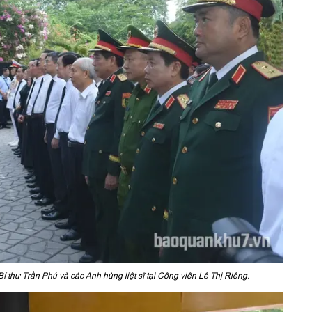
thư Trần Phú và các Anh hùng liệt sĩ tại Công viên Lê Thị Riêng.