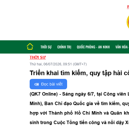
THỜI SỰ
CHÍNH TRỊ
QUỐC PHÒNG - AN NINH
VĂN HÓA -
THỜI SỰ
Thứ hai, 06/07/2026, 09:51 (GMT+7)
Triển khai tìm kiếm, quy tập hài cố
Đọc bài viết
(QK7 Online) - Sáng ngày 6/7, tại Công vi
Minh), Ban Chỉ đạo Quốc gia về tìm kiếm, quy 
hợp với Thành phố Hồ Chí Minh và Quân khu
sinh trong Cuộc Tổng tiến công và nổi dậy 