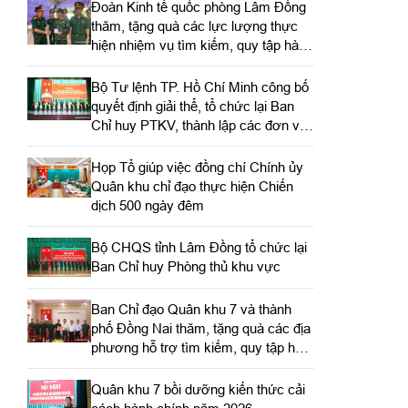
Đoàn Kinh tế quốc phòng Lâm Đồng
thăm, tặng quà các lực lượng thực
hiện nhiệm vụ tìm kiếm, quy tập hài
cốt liệt sĩ
Bộ Tư lệnh TP. Hồ Chí Minh công bố
quyết định giải thể, tổ chức lại Ban
Chỉ huy PTKV, thành lập các đơn vị
trực thuộc
Họp Tổ giúp việc đồng chí Chính ủy
Quân khu chỉ đạo thực hiện Chiến
dịch 500 ngày đêm
Bộ CHQS tỉnh Lâm Đồng tổ chức lại
Ban Chỉ huy Phòng thủ khu vực
Ban Chỉ đạo Quân khu 7 và thành
phố Đồng Nai thăm, tặng quà các địa
phương hỗ trợ tìm kiếm, quy tập hài
cốt liệt sĩ
Quân khu 7 bồi dưỡng kiến thức cải