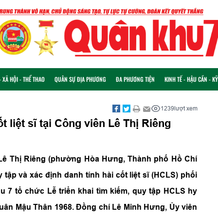
 XÃ HỘI - THỂ THAO
QUÂN SỰ ĐỊA PHƯƠNG
ĐA PHƯƠNG TIỆN
KINH TẾ - HẬU CẦN - K
1239
lượt xem
t liệt sĩ tại Công viên Lê Thị Riêng
ên Lê Thị Riêng (phường Hòa Hưng, Thành phố Hồ Chí
tập và xác định danh tính hài cốt liệt sĩ (HCLS) phối
 7 tổ chức Lễ triển khai tìm kiếm, quy tập HCLS hy
Xuân Mậu Thân 1968. Đồng chí Lê Minh Hưng, Ủy viên