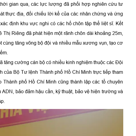
hời gian qua, các lực lượng đã phối hợp nghiên cứu tư
 sát thực địa, đối chiếu lời kể của các nhân chứng và ứng
c định khu vực nghi có các hố chôn tập thể liệt sĩ. Kết
ê Thị Riêng đã phát hiện một rãnh chôn dài khoảng 25m,
t cùng tăng võng bộ đội và nhiều mẫu xương vụn, tạo cơ
iếm.
đã tăng cường cán bộ có nhiều kinh nghiệm thuộc các Đội
h của Bộ Tư lệnh Thành phố Hồ Chí Minh trực tiếp tham
ạo Thành phố Hồ Chí Minh cũng thành lập các tổ chuyên
 ADN, bảo đảm hậu cần, kỹ thuật, bảo vệ hiện trường và
ập.