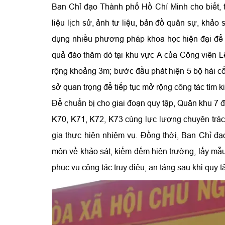
Ban Chỉ đạo Thành phố Hồ Chí Minh cho biết, t
liệu lịch sử, ảnh tư liệu, bản đồ quân sự, khảo
dụng nhiều phương pháp khoa học hiện đại để xá
quả đào thăm dò tại khu vực A của Công viên L
rộng khoảng 3m; bước đầu phát hiện 5 bộ hài cố
sở quan trọng để tiếp tục mở rộng công tác tìm k
Để chuẩn bị cho giai đoạn quy tập, Quân khu 7 
K70, K71, K72, K73 cùng lực lượng chuyên trác
gia thực hiện nhiệm vụ. Đồng thời, Ban Chỉ đ
môn về khảo sát, kiểm đếm hiện trường, lấy mẫu
phục vụ công tác truy điệu, an táng sau khi quy t