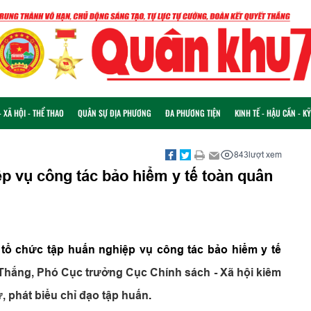
 XÃ HỘI - THỂ THAO
QUÂN SỰ ĐỊA PHƯƠNG
ĐA PHƯƠNG TIỆN
KINH TẾ - HẬU CẦN - K
843
lượt xem
ệp vụ công tác bảo hiểm y tế toàn quân
ị tổ chức tập huấn nghiệp vụ công tác bảo hiểm y tế
hắng, Phó Cục trưởng Cục Chính sách - Xã hội kiêm
 phát biểu chỉ đạo tập huấn
.