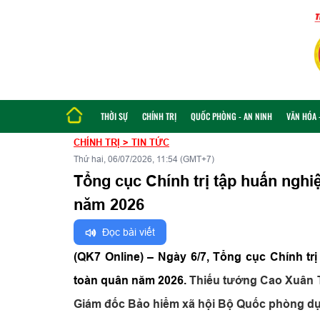
THỜI SỰ
CHÍNH TRỊ
QUỐC PHÒNG - AN NINH
VĂN HÓA -
CHÍNH TRỊ
>
TIN TỨC
Thứ hai, 06/07/2026, 11:54 (GMT+7)
Tổng cục Chính trị tập huấn nghi
năm 2026
Đọc bài viết
(QK7 Online) – Ngày 6/7, Tổng cục Chính tr
toàn quân năm 2026.
Thiếu tướng Cao Xuân T
Giám đốc Bảo hiểm xã hội Bộ Quốc phòng dự,