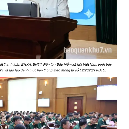
 thanh toán BHXH, BHYT điện tử - Bảo hiểm xã hội Việt Nam trình bày
T và tạo lập danh mục liên thông theo thông tư số 12/2026/TT-BTC.