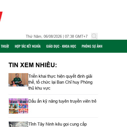
Thứ Năm, 06/08/2026 | 07:38 GMT+7
Ỹ THUẬT
HỢP TÁC KẾT NGHĨA
GIÁO DỤC - KHOA HỌC
PHÓNG SỰ ẢNH
TIN XEM NHIỀU:
Triển khai thực hiện quyết định giải
thể, tổ chức lại Ban Chỉ huy Phòng
thủ khu vực
Dấu ấn kỹ năng tuyên truyền viên trẻ
Tỉnh Tây Ninh kêu gọi cung cấp