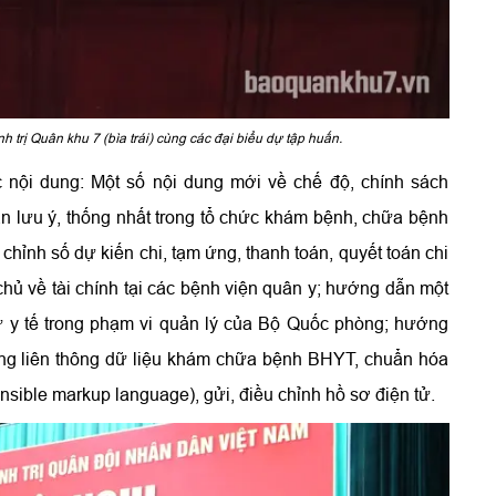
rị Quân khu 7 (bìa trái) cùng các đại biểu dự tập huấn.
c nội dung: Một số nội dung mới về chế độ, chính sách
 lưu ý, thống nhất trong tổ chức khám bệnh, chữa bệnh
chỉnh số dự kiến chi, tạm ứng, thanh toán, quyết toán chi
ủ về tài chính tại các bệnh viện quân y; hướng dẫn một
tư y tế trong phạm vi quản lý của Bộ Quốc phòng; hướng
ong liên thông dữ liệu khám chữa bệnh BHYT, chuẩn hóa
nsible markup language), gửi, điều chỉnh hồ sơ điện tử.