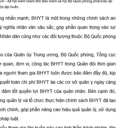
h - Xã hội kiêm Giám đốc Bảo hiểm xã hội Bộ Quốc phòng phát biểu tại
ớp tập huấn.
ng nhấn mạnh, BHYT là một trong những chính sách an
ý nghĩa nhân văn sâu sắc, góp phần quan trọng vào sự
 Nhân dân cũng như các đối tượng thuộc Bộ Quốc phòng
đạo của Quân ủy Trung ương, Bộ Quốc phòng, Tổng cục
ơ quan, đơn vị, công tác BHYT trong Quân đội thời gian
của người tham gia BHYT luôn được bảo đảm đầy đủ, kịp
quyết toán chi phí BHYT tại các cơ sở quân y ngày càng
ảo đảm tốt quyền lợi BHYT của quân nhân. Bên cạnh đó,
ng quản lý và tổ chức thực hiện chính sách BHYT đã tạo
nh chính, góp phần nâng cao hiệu quả quản lý, sử dụng
háp luật.
u tham gia tập huấn nêu cao tinh thần trách nhiệm, tập