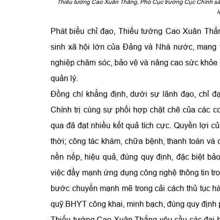
Thiếu tướng Cao Xuân Thắng, Phó Cục trưởng Cục Chính sác
l
Phát biểu chỉ đạo, Thiếu tướng Cao Xuân Thắ
sinh xã hội lớn của Đảng và Nhà nước, mang 
nghiệp chăm sóc, bảo vệ và nâng cao sức khỏe
quản lý.
Đồng chí khẳng định, dưới sự lãnh đạo, chỉ 
Chính trị cùng sự phối hợp chặt chẽ của các c
qua đã đạt nhiều kết quả tích cực. Quyền lợi 
thời; công tác khám, chữa bệnh, thanh toán và 
nền nếp, hiệu quả, đúng quy định, đặc biệt b
việc đẩy mạnh ứng dụng công nghệ thông tin tro
bước chuyển mạnh mẽ trong cải cách thủ tục hà
quỹ BHYT công khai, minh bạch, đúng quy định p
Thiếu tướng Cao Xuân Thắng yêu cầu các đại biể